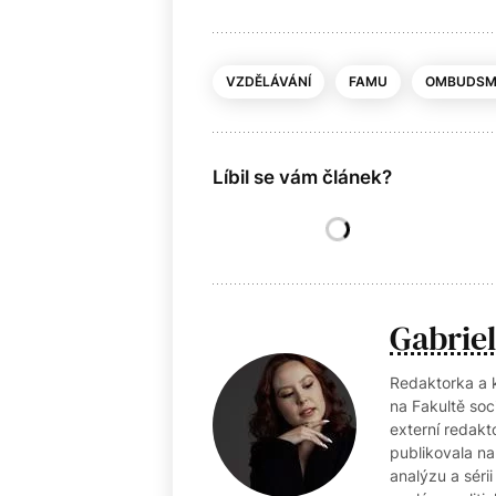
VZDĚLÁVÁNÍ
FAMU
OMBUDS
Líbil se vám článek?
Gabrie
Redaktorka a 
na Fakultě soci
externí redak
publikovala na
analýzu a séri