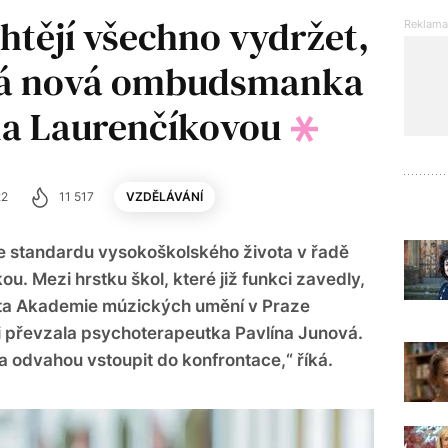
htějí všechno vydržet,
íká nová ombudsmanka
la Laurenčíkovou
22
11 517
VZDĚLÁVÁNÍ
e standardu vysokoškolského života v řadě
u. Mezi hrstku škol, které již funkci zavedly,
kulta Akademie múzických umění v Praze
 převzala psychoterapeutka Pavlína Junová.
a odvahou vstoupit do konfrontace,“ říká.