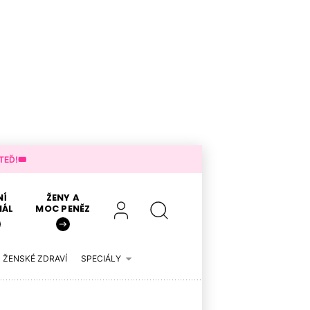
EĎ!🎟️
NÍ
ŽENY A
IÁL
MOC PENĚZ
ŽENSKÉ ZDRAVÍ
SPECIÁLY