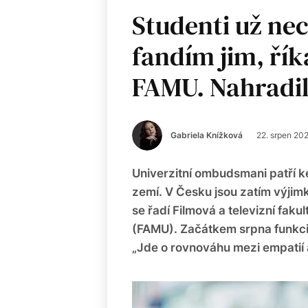
Studenti už nec
fandím jim, ř
FAMU. Nahradi
Gabriela Knížková
22. srpen 20
Univerzitní ombudsmani patří k
zemí. V Česku jsou zatím výjimko
se řadí Filmová a televizní fa
(FAMU). Začátkem srpna funkci
„Jde o rovnováhu mezi empatií 