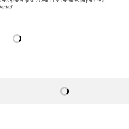
ckého gender gapu v Česku. Pro kontaktování použijte e-
otected]
.