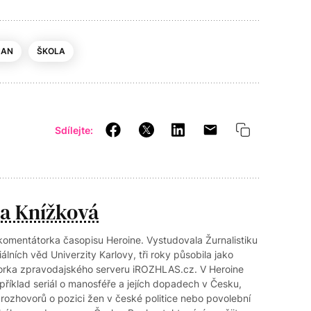
MAN
ŠKOLA
Sdílejte:
la Knížková
komentátorka časopisu Heroine. Vystudovala Žurnalistiku
álních věd Univerzity Karlovy, tři roky působila jako
torka zpravodajského serveru iROZHLAS.cz. V Heroine
příklad seriál o manosféře a jejích dopadech v Česku,
i rozhovorů o pozici žen v české politice nebo povolební