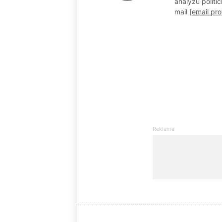
analýzu politi
mail
[email pr