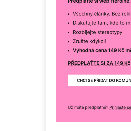
Předplaťte si web Heroine
Všechny články. Bez rek
Diskutujte tam, kde to 
Rozbíjejte stereotypy
Zrušte kdykoli
Výhodná cena 149 Kč m
PŘEDPLAŤTE SI ZA 149 Kč
CHCI SE PŘIDAT DO KOMU
Už máte předplatné?
Přihlaste s