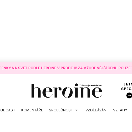
ENKY NA SVĚT PODLE HEROINE V PRODEJI! ZA VÝHODNĚJŠÍ CENU POUZE T
LET
SPEC
PODCAST
KOMENTÁŘE
SPOLEČNOST
VZDĚLÁVÁNÍ
VZTAHY