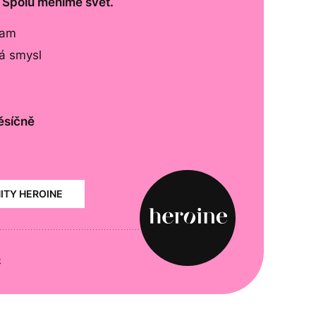
. Spolu měníme svět.
lam
má smysl
ěsíčně
NITY HEROINE
e