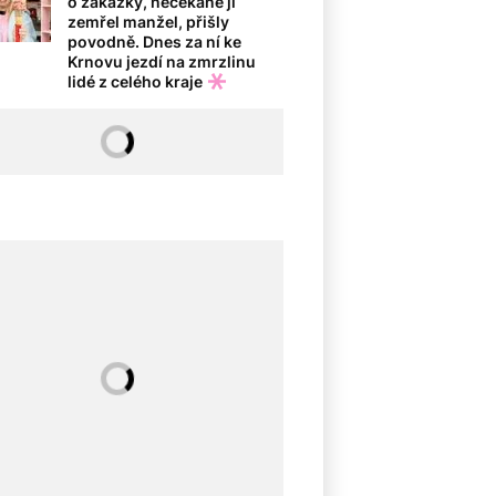
o zakázky, nečekaně jí
zemřel manžel, přišly
povodně. Dnes za ní ke
Krnovu jezdí na zmrzlinu
lidé z celého kraje