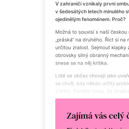
V zahraničí vznikaly první omb
v šedesátých letech minulého st
ojedinělým fenoménem. Proč?
Možná to souvisí s naší českou 
„práská“ na druhého. Říct si na 
určitou zralost. Sejmout klapky 
obrovsky silný obranný mechani
snese se na něj kritika.
Lidé se občas chovají jako uva
ve chvíli, kdy někdo určitý prob
v hrnci. Fandím tomu, že dnešní
v procesu změny a mám naději,
s větším respektem.
Zajímá vás celý 