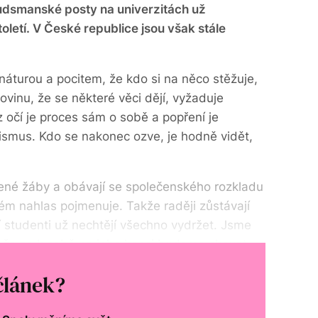
udsmanské posty na univerzitách už
oletí. V České republice jsou však stále
náturou a pocitem, že kdo si na něco stěžuje,
rovinu, že se některé věci dějí, vyžaduje
z očí je proces sám o sobě a popření je
smus. Kdo se nakonec ozve, je hodně vidět,
řené žáby a obávají se společenského rozkladu
lém nahlas pojmenuje. Takže raději zůstávají
 studenti už nechtějí všechno vydržet. Jsme
 že se k sobě na jeho konci budeme chovat
článek?