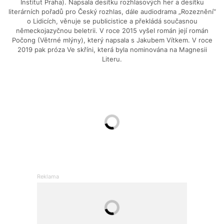
Institut Praha). Napsala desítku rozhlasových her a desítku
literárních pořadů pro Český rozhlas, dále audiodrama „Rozeznění“
o Lidicích, věnuje se publicistice a překládá současnou
německojazyčnou beletrii. V roce 2015 vyšel román její román
Počong (Větrné mlýny), který napsala s Jakubem Vítkem. V roce
2019 pak próza Ve skříni, která byla nominována na Magnesii
Literu.