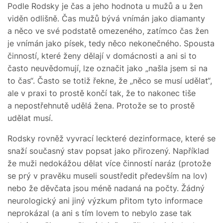
Podle Rodsky je čas a jeho hodnota u mužů a u žen
viděn odlišně. Čas mužů bývá vnímán jako diamanty
a něco ve své podstatě omezeného, zatímco čas žen
je vnímán jako písek, tedy něco nekonečného. Spousta
činností, které ženy dělají v domácnosti a ani si to
často neuvědomují, lze označit jako „našla jsem si na
to čas“. Často se totiž řekne, že „něco se musí udělat“,
ale v praxi to prostě končí tak, že to nakonec tiše
a nepostřehnutě udělá žena. Protože se to prostě
udělat musí.
Rodsky rovněž vyvrací leckteré dezinformace, které se
snaží současný stav popsat jako přirozený. Například
že muži nedokážou dělat více činností naráz (protože
se prý v pravěku museli soustředit především na lov)
nebo že děvčata jsou méně nadaná na počty. Žádný
neurologický ani jiný výzkum přitom tyto informace
neprokázal (a ani s tím lovem to nebylo zase tak