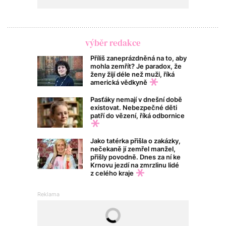
výběr redakce
Příliš zaneprázdněná na to, aby
mohla zemřít? Je paradox, že
ženy žijí déle než muži, říká
americká vědkyně
Pasťáky nemají v dnešní době
existovat. Nebezpečné děti
patří do vězení, říká odbornice
Jako tatérka přišla o zakázky,
nečekaně jí zemřel manžel,
přišly povodně. Dnes za ní ke
Krnovu jezdí na zmrzlinu lidé
z celého kraje