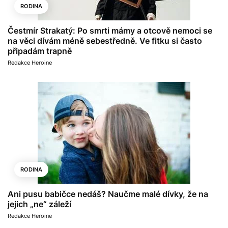
RODINA
Čestmír Strakatý: Po smrti mámy a otcově nemoci se
na věci dívám méně sebestředně. Ve fitku si často
připadám trapně
Redakce Heroine
RODINA
Ani pusu babičce nedáš? Naučme malé dívky, že na
jejich „ne“ záleží
Redakce Heroine