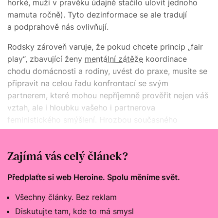
horké, muži v pravěku údajně stačilo ulovit jednoho
mamuta ročně). Tyto dezinformace se ale tradují
a podprahově nás ovlivňují.
Rodsky zároveň varuje, že pokud chcete princip „fair
play“, zbavující ženy
mentální zátěže
koordinace
chodu domácnosti a rodiny, uvést do praxe, musíte se
připravit na celou řadu konfrontací se svým
partnerem, které mohou nepříjemně prověřit nejen váš
vztah, ale i hloubku vašeho i partnerova
feministického smýšlení. Hrozbou současného
feminismu přece jen zůstává, že ho jen hlásáme, ale
nežijeme v praxi.
Zajímá vás celý článek?
Předplaťte si web Heroine. Spolu měníme svět.
Všechny články. Bez reklam
Diskutujte tam, kde to má smysl