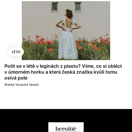
LÉTO
Potit se v létě v legínách z plastu? Víme, co si obléct
v úmorném horku a která česká značka kvůli tomu
osívá pole
Blanka Vosecká Veselá