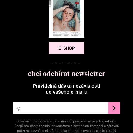
E-SHOP
chci odebírat newsletter
Pravidelná dávka nezávislosti
do vašeho e‑mailu
Odesláním registrace souhlasím se zpracováním svých osobních
údajů pro účely zasílání Newsletteru a servisních kampaní a zároveň
potvrzuji seznámení s
Podmínkami o zpracování osobních údajů