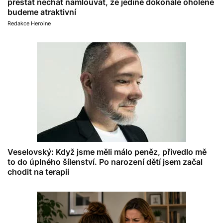
přestat nechat namlouvat, že jedině dokonale oholené
budeme atraktivní
Redakce Heroine
Veselovský: Když jsme měli málo peněz, přivedlo mě
to do úplného šílenství. Po narození dětí jsem začal
chodit na terapii