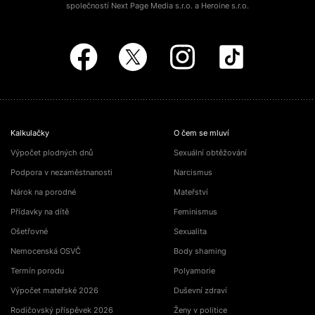
společností Next Page Media s.r.o. a Heroine s.r.o.
Kalkulačky
O čem se mluví
Výpočet plodných dnů
Sexuální obtěžování
Podpora v nezaměstnanosti
Narcismus
Nárok na porodné
Mateřství
Přídavky na dítě
Feminismus
Ošetřovné
Sexualita
Nemocenská OSVČ
Body shaming
Termín porodu
Polyamorie
Výpočet mateřské 2026
Duševní zdraví
Rodičovský příspěvek 2026
Ženy v politice