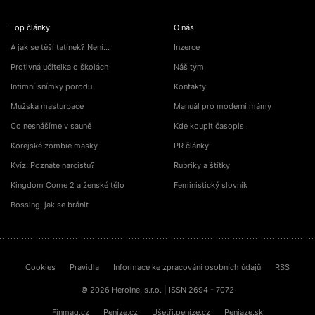
Top články
O nás
A jak se těší tatínek? Není…
Inzerce
Protivná učitelka o školách
Náš tým
Intimní snímky porodu
Kontakty
Mužská masturbace
Manuál pro moderní mámy
Co nesnášíme v sauně
Kde koupit časopis
Korejské zombie masky
PR články
Kvíz: Poznáte narcistu?
Rubriky a štítky
Kingdom Come 2 a ženské tělo
Feministický slovník
Bossing: jak se bránit
Cookies
Pravidla
Informace ke zpracování osobních údajů
RSS
© 2026 Heroine, s.r.o. | ISSN 2694 - 7072
Finmag.cz
Peníze.cz
Ušetři.peníze.cz
Peniaze.sk