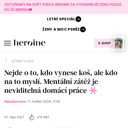
VSTUPENKY NA SVĚT PODLE HEROINE ZA VÝHODNĚJŠÍ CENU POUZE
DO 20.SRPNA!🎟️
LETNÍ
SPECIÁL
ŽENY A
MOC PENĚZ
E-SHOP
VZTAHY A SEX
Nejde o to, kdo vynese koš, ale kdo
na to myslí. Mentální zátěž je
neviditelná domácí práce
Aktualizováno:
11. květen 2026, 11:42
07. říjen 2021
215 947