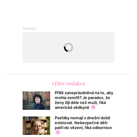
výběr redakce
Příliš zaneprázdněná na to, aby
mohla zemřít? Je paradox, že
ženy žijí déle než muži, říká
americká vědkyně
Pasťáky nemají v dnešní době
existovat. Nebezpečné děti
patří do vězení, říká odbornice