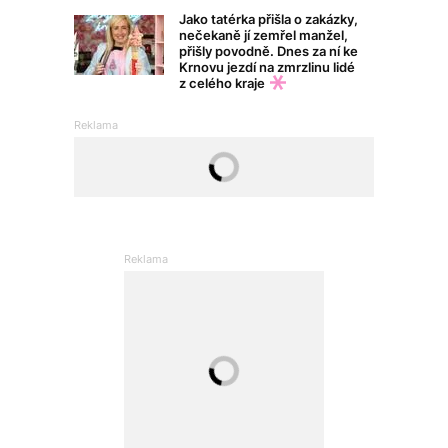
Jako tatérka přišla o zakázky,
nečekaně jí zemřel manžel,
přišly povodně. Dnes za ní ke
Krnovu jezdí na zmrzlinu lidé
z celého kraje