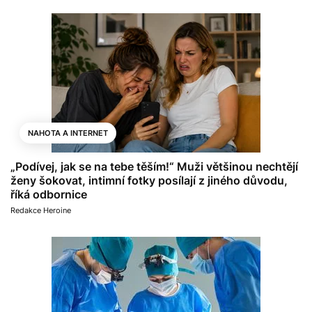
NAHOTA A INTERNET
„Podívej, jak se na tebe těším!“ Muži většinou nechtějí
ženy šokovat, intimní fotky posílají z jiného důvodu,
říká odbornice
Redakce Heroine