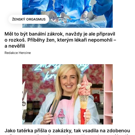
ŽENSKÝ ORGASMUS
Měl to být banální zákrok, navždy je ale připravil
o rozkoš. Příběhy žen, kterým lékaři nepomohli –
a nevěřili
Redakce Heroine
Jako tatérka přišla o zakázky, tak vsadila na zdobenou