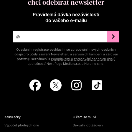
chci odebírat newsletter
Pravidelná dávka nezávislosti
do vašeho e‑mailu
Odesláním registrace souhlasím se zpracováním svých osobních
údajů pro účely zasílání Newsletteru a servisních kampaní a zároveň
potvrzuji seznámení s
Podmínkami o zpracování osobních údajů
společností Next Page Media s.r.o. a Heroine s.r.o.
Kalkulačky
O čem se mluví
Výpočet plodných dnů
Sexuální obtěžování