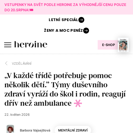
VSTUPENKY NA SVĚT PODLE HEROINE ZA VÝHODNĚJŠÍ CENU POUZE
DO 20.SRPNA!🎟️
LETNÍ
SPECIÁL
ŽENY A
MOC PENĚZ
E-SHOP
VZDĚLÁVÁNÍ
„V každé třídě potřebuje pomoc
několik dětí.” Týmy duševního
zdraví vyráží do škol i rodin, reagují
dřív než ambulance
22. květen 2026
Barbora Vajsejtlová
MENTÁLNÍ ZDRAVÍ