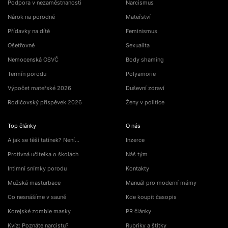
Podpora v nezaměstnanosti
Narcismus
Nárok na porodné
Mateřství
Přídavky na dítě
Feminismus
Ošetřovné
Sexualita
Nemocenská OSVČ
Body shaming
Termín porodu
Polyamorie
Výpočet mateřské 2026
Duševní zdraví
Rodičovský příspěvek 2026
Ženy v politice
Top články
O nás
A jak se těší tatínek? Není…
Inzerce
Protivná učitelka o školách
Náš tým
Intimní snímky porodu
Kontakty
Mužská masturbace
Manuál pro moderní mámy
Co nesnášíme v sauně
Kde koupit časopis
Korejské zombie masky
PR články
Kvíz: Poznáte narcistu?
Rubriky a štítky