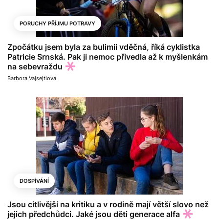
PORUCHY PŘÍJMU POTRAVY
Zpočátku jsem byla za bulimii vděčná, říká cyklistka
Patricie Srnská. Pak ji nemoc přivedla až k myšlenkám
na sebevraždu
Barbora Vajsejtlová
DOSPÍVÁNÍ
Jsou citlivější na kritiku a v rodině mají větší slovo než
jejich předchůdci. Jaké jsou děti generace alfa