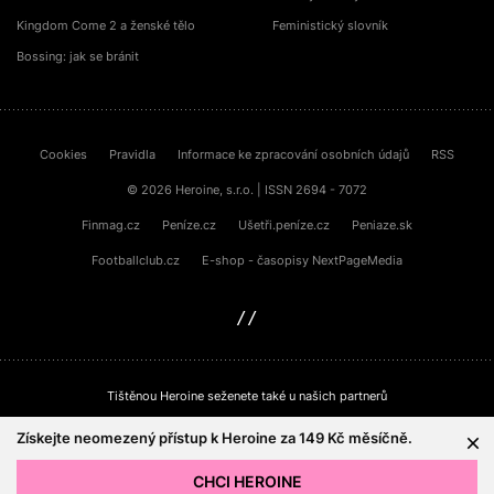
Kingdom Come 2 a ženské tělo
Feministický slovník
Bossing: jak se bránit
Cookies
Pravidla
Informace ke zpracování osobních údajů
RSS
© 2026 Heroine, s.r.o. | ISSN 2694 - 7072
Finmag.cz
Peníze.cz
Ušetři.peníze.cz
Peniaze.sk
Footballclub.cz
E-shop - časopisy NextPageMedia
sinfin.digital
Tištěnou Heroine seženete také u našich partnerů
Získejte neomezený přístup k Heroine za 149 Kč měsíčně.
CHCI HEROINE