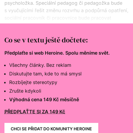
psycholožka. Speciální pedagog či pedagožka bude
s vyučujícími řešit změnu rozvrhu a podpůrná opatření,
sociální pracovník či pracovnice bude pracovat
s rodinou. „Cílem jsou zdravější a spokojenější děti
a silnější rodiny,“ říká Hečková.
Co se v textu ještě dočtete:
Předplaťte si web Heroine. Spolu měníme svět.
Všechny články. Bez reklam
Diskutujte tam, kde to má smysl
Rozbíjejte stereotypy
Zrušte kdykoli
Výhodná cena 149 Kč měsíčně
PŘEDPLAŤTE SI ZA 149 Kč
CHCI SE PŘIDAT DO KOMUNITY HEROINE