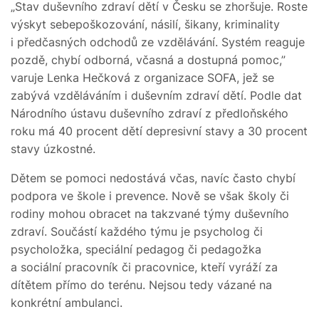
„Stav duševního zdraví dětí v Česku se zhoršuje. Roste
výskyt sebepoškozování, násilí, šikany, kriminality
i předčasných odchodů ze vzdělávání. Systém reaguje
pozdě, chybí odborná, včasná a dostupná pomoc,”
varuje Lenka Hečková z organizace SOFA, jež se
zabývá vzděláváním i duševním zdraví dětí. Podle dat
Národního ústavu duševního zdraví z předloňského
roku má 40 procent dětí depresivní stavy a 30 procent
stavy úzkostné.
Dětem se pomoci nedostává včas, navíc často chybí
podpora ve škole i prevence. Nově se však školy či
rodiny mohou obracet na takzvané týmy duševního
zdraví. Součástí každého týmu je psycholog či
psycholožka, speciální pedagog či pedagožka
a sociální pracovník či pracovnice, kteří vyráží za
dítětem přímo do terénu. Nejsou tedy vázané na
konkrétní ambulanci.