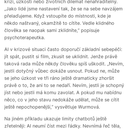
krizí, úzkostí nebo životních dilemat nenahraditelný.
„Jako lidé jsme nastavení tak, že se na sebe navzájem
přelaďujeme. Když vstoupíte do místnosti, kde je
někdo naštvaný, okamžitě to cítíte. Vedle klidného
člověka se naopak sami zklidníte,“ popisuje
psychoterapeutka.
AI v krizové situaci často doporučí základní sebepéči:
jít spát, pustit si film, zkusit se uklidnit. Jenže právě
taková rada může někdy člověku spíš uškodit. „Nevím,
jestli dotyčný vůbec dokáže usnout. Pokud ne, může
se jeho úzkost ve tři ráno ještě dramaticky zhoršit
právě o to, že ani to se nedaří. Nevím, jestli je schopný
jíst nebo jestli má komu zavolat. A pokud mu nabídnu
něco, co v jeho stavu nedokáže udělat, může se cítit
ještě nepochopenější,“ vysvětluje Wurmová.
Na jiném příkladu ukazuje limity chatbotů ještě
zřetelněji: AI neumí číst mezi řádky. Nevnímá řeč těla,