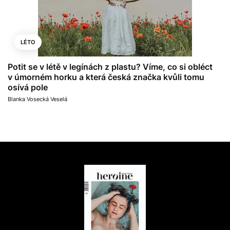
LÉTO
Potit se v létě v legínách z plastu? Víme, co si obléct
v úmorném horku a která česká značka kvůli tomu
osívá pole
Blanka Vosecká Veselá