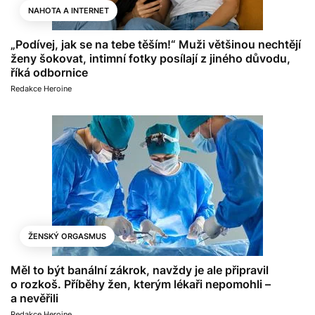
NAHOTA A INTERNET
„Podívej, jak se na tebe těším!“ Muži většinou nechtějí
ženy šokovat, intimní fotky posílají z jiného důvodu,
říká odbornice
Redakce Heroine
ŽENSKÝ ORGASMUS
Měl to být banální zákrok, navždy je ale připravil
o rozkoš. Příběhy žen, kterým lékaři nepomohli –
a nevěřili
Redakce Heroine