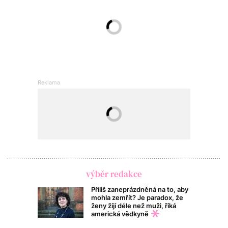
výběr redakce
Příliš zaneprázdněná na to, aby
mohla zemřít? Je paradox, že
ženy žijí déle než muži, říká
americká vědkyně