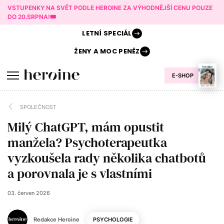
VSTUPENKY NA SVĚT PODLE HEROINE ZA VÝHODNĚJŠÍ CENU POUZE
DO 20.SRPNA!🎟️
LETNÍ
SPECIÁL
ŽENY A
MOC PENĚZ
E-SHOP
SPOLEČNOST
Milý ChatGPT, mám opustit
manžela? Psychoterapeutka
vyzkoušela rady několika chatbotů
a porovnala je s vlastními
03. červen 2026
Redakce Heroine
PSYCHOLOGIE