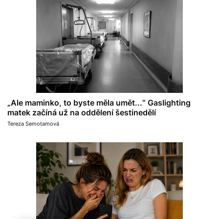
„Ale maminko, to byste měla umět...“ Gaslighting
matek začíná už na oddělení šestinedělí
Tereza Semotamová