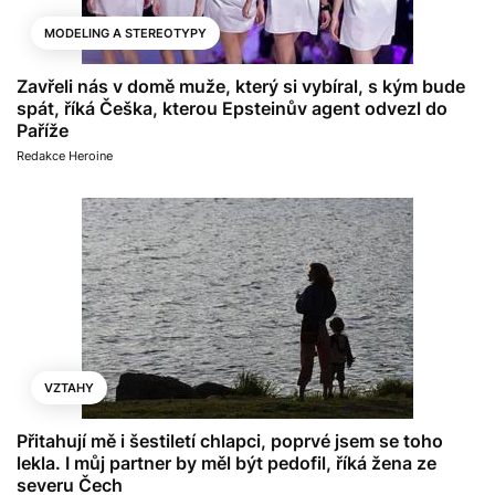
MODELING A STEREOTYPY
Zavřeli nás v domě muže, který si vybíral, s kým bude
spát, říká Češka, kterou Epsteinův agent odvezl do
Paříže
Redakce Heroine
VZTAHY
Přitahují mě i šestiletí chlapci, poprvé jsem se toho
lekla. I můj partner by měl být pedofil, říká žena ze
severu Čech