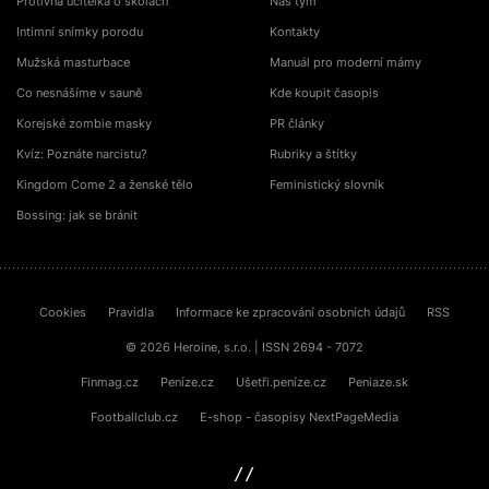
Protivná učitelka o školách
Náš tým
Intimní snímky porodu
Kontakty
Mužská masturbace
Manuál pro moderní mámy
Co nesnášíme v sauně
Kde koupit časopis
Korejské zombie masky
PR články
Kvíz: Poznáte narcistu?
Rubriky a štítky
Kingdom Come 2 a ženské tělo
Feministický slovník
Bossing: jak se bránit
Cookies
Pravidla
Informace ke zpracování osobních údajů
RSS
© 2026 Heroine, s.r.o. | ISSN 2694 - 7072
Finmag.cz
Peníze.cz
Ušetři.peníze.cz
Peniaze.sk
Footballclub.cz
E-shop - časopisy NextPageMedia
sinfin.digital