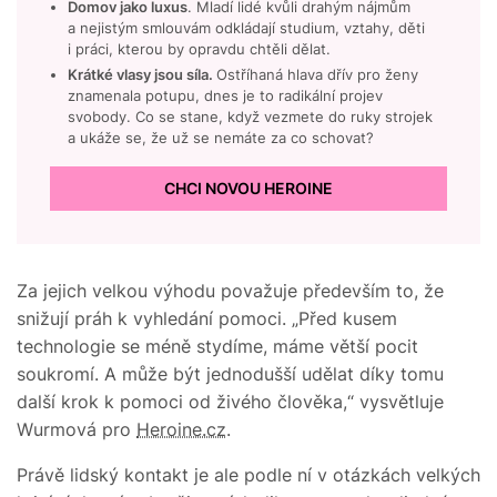
Domov jako luxus
. Mladí lidé kvůli drahým nájmům
a nejistým smlouvám odkládají studium, vztahy, děti
i práci, kterou by opravdu chtěli dělat.
Krátké vlasy jsou síla.
Ostříhaná hlava dřív pro ženy
znamenala potupu, dnes je to radikální projev
svobody. Co se stane, když vezmete do ruky strojek
a ukáže se, že už se nemáte za co schovat?
CHCI NOVOU HEROINE
Za jejich velkou výhodu považuje především to, že
snižují práh k vyhledání pomoci. „Před kusem
technologie se méně stydíme, máme větší pocit
soukromí. A může být jednodušší udělat díky tomu
další krok k pomoci od živého člověka,“ vysvětluje
Wurmová pro
Heroine.cz
.
Právě lidský kontakt je ale podle ní v otázkách velkých