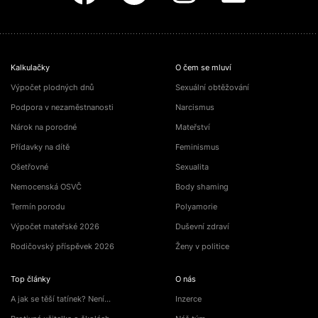
Kalkulačky
O čem se mluví
Výpočet plodných dnů
Sexuální obtěžování
Podpora v nezaměstnanosti
Narcismus
Nárok na porodné
Mateřství
Přídavky na dítě
Feminismus
Ošetřovné
Sexualita
Nemocenská OSVČ
Body shaming
Termín porodu
Polyamorie
Výpočet mateřské 2026
Duševní zdraví
Rodičovský příspěvek 2026
Ženy v politice
Top články
O nás
A jak se těší tatínek? Není…
Inzerce