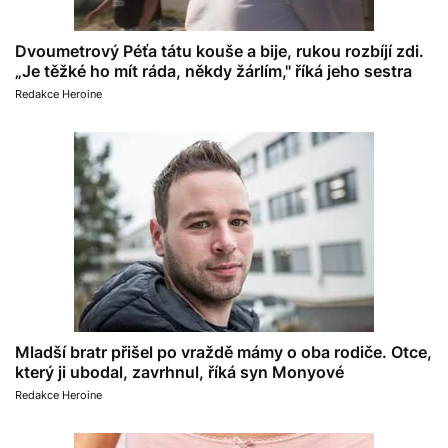
Dvoumetrový Péťa tátu kouše a bije, rukou rozbíjí zdi.
„Je těžké ho mít ráda, někdy žárlím," říká jeho sestra
Redakce Heroine
Mladší bratr přišel po vraždě mámy o oba rodiče. Otce,
který ji ubodal, zavrhnul, říká syn Monyové
Redakce Heroine