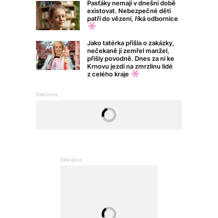
Pasťáky nemají v dnešní době
existovat. Nebezpečné děti
patří do vězení, říká odbornice
Jako tatérka přišla o zakázky,
nečekaně jí zemřel manžel,
přišly povodně. Dnes za ní ke
Krnovu jezdí na zmrzlinu lidé
z celého kraje