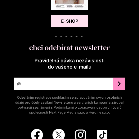
E-SHOP
chci odebírat newsletter
Pravidelná dávka nezávislosti
do vašeho e‑mailu
Odesláním registrace souhlasím se zpracováním svých osobních
údajů pro účely zasílání Newsletteru a servisních kampaní a zároveň
potvrzuji seznámení s
Podmínkami o zpracování osobních údajů
společností Next Page Media s.r.o. a Heroine s.r.o.