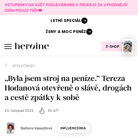
VSTUPENKY NA SVĚT PODLE HEROINE V PRODEJI! ZA VÝHODNĚJŠÍ
CENU POUZE TEĎ!🎟️
LETNÍ
SPECIÁL
ŽENY A
MOC PENĚZ
E-SHOP
SPOLEČNOST
„Byla jsem stroj na peníze.“ Tereza
Hodanová otevřeně o slávě, drogách
a cestě zpátky k sobě
23. listopad 2025
55 471
Barbora Vajsejtlová
INFLUENCERKA