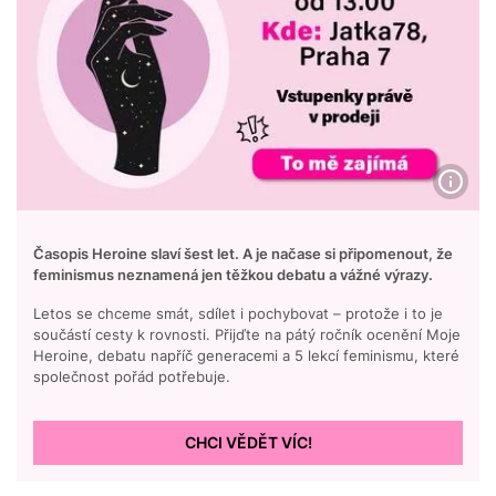
Časopis Heroine slaví šest let. A je načase si připomenout, že
feminismus neznamená jen těžkou debatu a vážné výrazy.
Letos se chceme smát, sdílet i pochybovat – protože i to je
součástí cesty k rovnosti. Přijďte na pátý ročník ocenění Moje
Heroine, debatu napříč generacemi a 5 lekcí feminismu, které
společnost pořád potřebuje.
CHCI VĚDĚT VÍC!