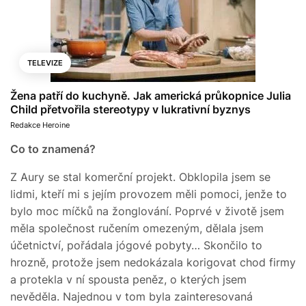
TELEVIZE
Žena patří do kuchyně. Jak americká průkopnice Julia
Child přetvořila stereotypy v lukrativní byznys
Redakce Heroine
Co to znamená?
Z Aury se stal komerční projekt. Obklopila jsem se
lidmi, kteří mi s jejím provozem měli pomoci, jenže to
bylo moc míčků na žonglování. Poprvé v životě jsem
měla společnost ručením omezeným, dělala jsem
účetnictví, pořádala jógové pobyty… Skončilo to
hrozně, protože jsem nedokázala korigovat chod firmy
a protekla v ní spousta peněz, o kterých jsem
nevěděla. Najednou v tom byla zainteresovaná