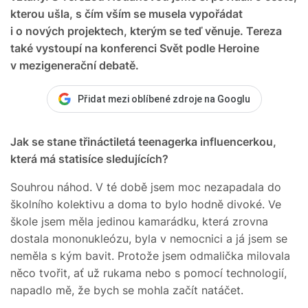
kterou ušla, s čím vším se musela vypořádat
i o nových projektech, kterým se teď věnuje. Tereza
také vystoupí na konferenci Svět podle Heroine
v mezigenerační debatě.
Přidat mezi oblíbené zdroje na Googlu
Jak se stane třináctiletá teenagerka influencerkou,
která má statisíce sledujících?
Souhrou náhod. V té době jsem moc nezapadala do
školního kolektivu a doma to bylo hodně divoké. Ve
škole jsem měla jedinou kamarádku, která zrovna
dostala mononukleózu, byla v nemocnici a já jsem se
neměla s kým bavit. Protože jsem odmalička milovala
něco tvořit, ať už rukama nebo s pomocí technologií,
napadlo mě, že bych se mohla začít natáčet.