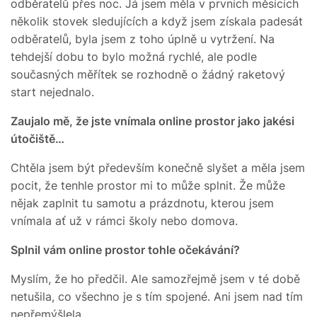
odběratelů přes noc. Já jsem měla v prvních měsících
několik stovek sledujících a když jsem získala padesát
odběratelů, byla jsem z toho úplně u vytržení. Na
tehdejší dobu to bylo možná rychlé, ale podle
současných měřítek se rozhodně o žádný raketový
start nejednalo.
Zaujalo mě, že jste vnímala online prostor jako jakési
útočiště…
Chtěla jsem být především konečně slyšet a měla jsem
pocit, že tenhle prostor mi to může splnit. Že může
nějak zaplnit tu samotu a prázdnotu, kterou jsem
vnímala ať už v rámci školy nebo domova.
Splnil vám online prostor tohle očekávání?
Myslím, že ho předčil. Ale samozřejmě jsem v té době
netušila, co všechno je s tím spojené. Ani jsem nad tím
nepřemýšlela.