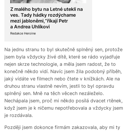
Z malého bytu na Letné utekli na
ves. Tady hádky rozdýchame
mezi jabloněmi,“říkají Petr
a Andrea Uhlíkovi
Redakce Heroine
Na jednu stranu to byl skutečně splněný sen, protože
jsem byla vždycky živé dítě, které se rádo vyjadřuje
nejen skrze technologie, a měla jsem radost, že to
konečně někdo vidí. Navíc jsem žila podobný příběh,
jaký vídáte ve filmech nebo čtete v knížkách. Ale na
druhou stranu vlastně nevím, jestli to byl opravdu
splněný sen. Mně na těch věcech nezáleželo.
Nechápala jsem, proč mi někdo posílá dvacet rtěnek,
když jsem je k ničemu nepotřebovala a vždycky jsem
je rozdávala.
Později jsem dokonce firmám zakazovala, aby mi ty