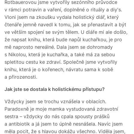
Rotbauerovou jsme vytvořily sezónního průvodce
v rámci potravin a vaření, doplněné o rituály a diy's.
Vloni jsem na zkoušku vydala holistický diář, který
čtenáře jemně navedl k tomu, jak se přenastavit a být
ve větším spojení se svým tělem. U diáře mi ale došlo,
že napsat knihu, která bude napůl kuchařkou, je pro
mě naprosto nereálné. Dala jsem se dohromady
s Nikolou, která je kuchařka, a také má za sebou
spletitou cestu ke zdraví. Společně jsme vytvořily
knihu, která je o kořenech, návratu sama k sobě
a přirozenosti.
Jak jste se dostala k holistickému přístupu?
Vždycky jsem se trochu vznášela v oblacích.
Paradoxně je moje mamka vystudovaná zdravotní
sestra – vždycky do nás cpala spousty prášků
a antibiotik a já jsem to úplně nesnášela. Navíc jsem
měla pocit, že s hlavou dokážu všechno. Viděla jsem,