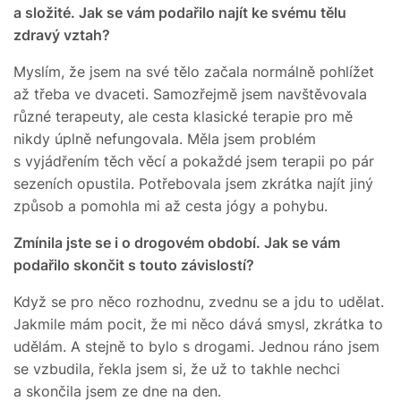
a složité. Jak se vám podařilo najít ke svému tělu
zdravý vztah?
Myslím, že jsem na své tělo začala normálně pohlížet
až třeba ve dvaceti. Samozřejmě jsem navštěvovala
různé terapeuty, ale cesta klasické terapie pro mě
nikdy úplně nefungovala. Měla jsem problém
s vyjádřením těch věcí a pokaždé jsem terapii po pár
sezeních opustila. Potřebovala jsem zkrátka najít jiný
způsob a pomohla mi až cesta jógy a pohybu.
Zmínila jste se i o drogovém období. Jak se vám
podařilo skončit s touto závislostí?
Když se pro něco rozhodnu, zvednu se a jdu to udělat.
Jakmile mám pocit, že mi něco dává smysl, zkrátka to
udělám. A stejně to bylo s drogami. Jednou ráno jsem
se vzbudila, řekla jsem si, že už to takhle nechci
a skončila jsem ze dne na den.