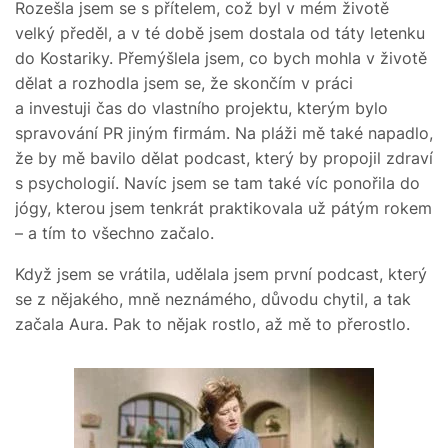
Rozešla jsem se s přítelem, což byl v mém životě
velký předěl, a v té době jsem dostala od táty letenku
do Kostariky. Přemýšlela jsem, co bych mohla v životě
dělat a rozhodla jsem se, že skončím v práci
a investuji čas do vlastního projektu, kterým bylo
spravování PR jiným firmám. Na pláži mě také napadlo,
že by mě bavilo dělat podcast, který by propojil zdraví
s psychologií. Navíc jsem se tam také víc ponořila do
jógy, kterou jsem tenkrát praktikovala už pátým rokem
– a tím to všechno začalo.
Když jsem se vrátila, udělala jsem první podcast, který
se z nějakého, mně neznámého, důvodu chytil, a tak
začala Aura. Pak to nějak rostlo, až mě to přerostlo.