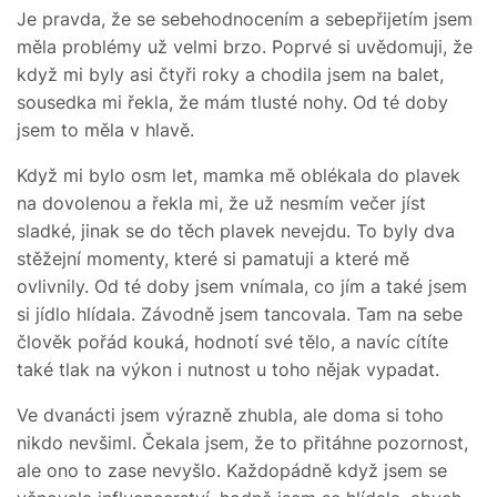
Je pravda, že se sebehodnocením a sebepřijetím jsem
měla problémy už velmi brzo. Poprvé si uvědomuji, že
když mi byly asi čtyři roky a chodila jsem na balet,
sousedka mi řekla, že mám tlusté nohy. Od té doby
jsem to měla v hlavě.
Když mi bylo osm let, mamka mě oblékala do plavek
na dovolenou a řekla mi, že už nesmím večer jíst
sladké, jinak se do těch plavek nevejdu. To byly dva
stěžejní momenty, které si pamatuji a které mě
ovlivnily. Od té doby jsem vnímala, co jím a také jsem
si jídlo hlídala. Závodně jsem tancovala. Tam na sebe
člověk pořád kouká, hodnotí své tělo, a navíc cítíte
také tlak na výkon i nutnost u toho nějak vypadat.
Ve dvanácti jsem výrazně zhubla, ale doma si toho
nikdo nevšiml. Čekala jsem, že to přitáhne pozornost,
ale ono to zase nevyšlo. Každopádně když jsem se