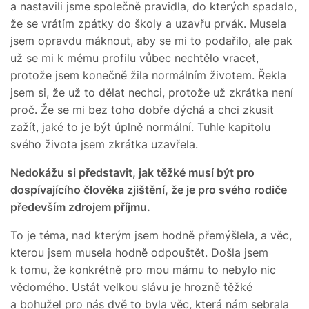
a nastavili jsme společně pravidla, do kterých spadalo,
že se vrátím zpátky do školy a uzavřu prvák. Musela
jsem opravdu máknout, aby se mi to podařilo, ale pak
už se mi k mému profilu vůbec nechtělo vracet,
protože jsem konečně žila normálním životem. Řekla
jsem si, že už to dělat nechci, protože už zkrátka není
proč. Že se mi bez toho dobře dýchá a chci zkusit
zažít, jaké to je být úplně normální. Tuhle kapitolu
svého života jsem zkrátka uzavřela.
Nedokážu si představit, jak těžké musí být pro
dospívajícího člověka zjištění, že je pro svého rodiče
především zdrojem příjmu.
To je téma, nad kterým jsem hodně přemýšlela, a věc,
kterou jsem musela hodně odpouštět. Došla jsem
k tomu, že konkrétně pro mou mámu to nebylo nic
vědomého. Ustát velkou slávu je hrozně těžké
a bohužel pro nás dvě to byla věc, která nám sebrala