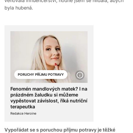
věnovala influencerství, hodně jsem se hlídala, abych
byla hubená.
PORUCHY PŘÍJMU POTRAVY
Fenomén mandlových matek? I na
prázdném žaludku si můžeme
vypěstovat závislost, říká nutriční
terapeutka
Redakce Heroine
Vypořádat se s poruchou příjmu potravy je těžké