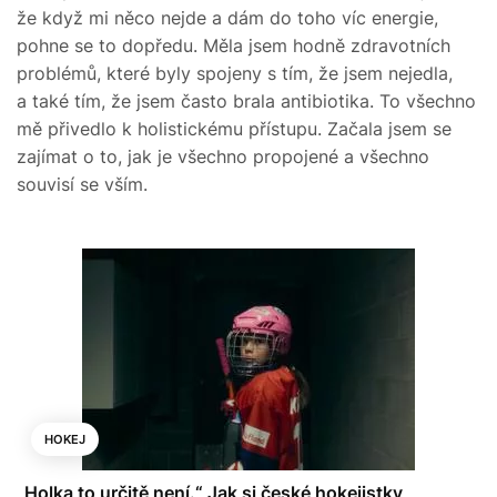
že když mi něco nejde a dám do toho víc energie,
pohne se to dopředu. Měla jsem hodně zdravotních
problémů, které byly spojeny s tím, že jsem nejedla,
a také tím, že jsem často brala antibiotika. To všechno
mě přivedlo k holistickému přístupu. Začala jsem se
zajímat o to, jak je všechno propojené a všechno
souvisí se vším.
HOKEJ
„Holka to určitě není.“ Jak si české hokejistky