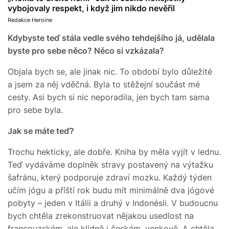
vybojovaly respekt, i když jim nikdo nevěřil
Redakce Heroine
Kdybyste teď stála vedle svého tehdejšího já, udělala
byste pro sebe něco? Něco si vzkázala?
Objala bych se, ale jinak nic. To období bylo důležité
a jsem za něj vděčná. Byla to stěžejní součást mé
cesty. Asi bych si nic neporadila, jen bych tam sama
pro sebe byla.
Jak se máte teď?
Trochu hekticky, ale dobře. Kniha by měla vyjít v lednu.
Teď vydáváme doplněk stravy postavený na výtažku
šafránu, který podporuje zdraví mozku. Každý týden
učím jógu a příští rok budu mít minimálně dva jógové
pobyty – jeden v Itálii a druhý v Indonésii. V budoucnu
bych chtěla zrekonstruovat nějakou usedlost na
francouzském, ale klidně i českém, venkově. A chtěla