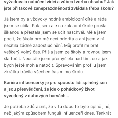
vyžadovalo natáčení videí a vůbec tvorba obsahu? Jak
jste při takové zaneprázdněnosti zvládala třeba školu?
Já jsem byla vždycky hodně ambiciózní dítě a ráda
jsem se učila. Pak jsem ale na základní škole prošla
šikanou a přestala jsem se učit naschvál. Měla jsem
pocit, že škola pro mě není priorita a ani jsem v ní
necítila žádné zadostiučinění. Můj profil mi bral
veškerý volný čas. Přišla jsem ze školy a rovnou jsem
šla točit. Neustále jsem přemýšlela nad tím, co a jak
bych ještě mohla natočit. Spravováním profilu jsem
zkrátka trávila všechen čas mimo školu.
Kariéra influencerky je pro spoustu lidí splněný sen
a jsou přesvědčeni, že jde o pohádkový život
vyvedený v duhových barvách…
Je potřeba zdůraznit, že v tu dobu to bylo úplně jiné,
než jakým způsobem fungují influenceři dnes. Tenkrát