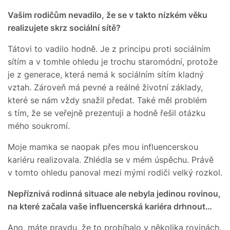
Vašim rodičům nevadilo, že se v takto nízkém věku
realizujete skrz sociální sítě?
Tátovi to vadilo hodně. Je z principu proti sociálním
sítím a v tomhle ohledu je trochu staromódní, protože
je z generace, která nemá k sociálním sítím kladný
vztah. Zároveň má pevné a reálné životní základy,
které se nám vždy snažil předat. Také měl problém
s tím, že se veřejně prezentuji a hodně řešil otázku
mého soukromí.
Moje mamka se naopak přes mou influencerskou
kariéru realizovala. Zhlédla se v mém úspěchu. Právě
v tomto ohledu panoval mezi mými rodiči velký rozkol.
Nepříznivá rodinná situace ale nebyla jedinou rovinou,
na které začala vaše influencerská kariéra drhnout…
Ano, máte pravdu, že to probíhalo v několika rovinách.