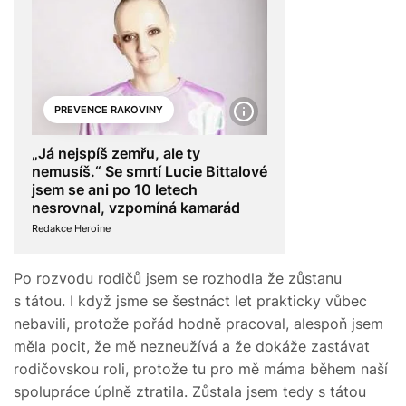
PREVENCE RAKOVINY
„Já nejspíš zemřu, ale ty
nemusíš.“ Se smrtí Lucie Bittalové
jsem se ani po 10 letech
nesrovnal, vzpomíná kamarád
Redakce Heroine
Po rozvodu rodičů jsem se rozhodla že zůstanu
s tátou. I když jsme se šestnáct let prakticky vůbec
nebavili, protože pořád hodně pracoval, alespoň jsem
měla pocit, že mě nezneužívá a že dokáže zastávat
rodičovskou roli, protože tu pro mě máma během naší
spolupráce úplně ztratila. Zůstala jsem tedy s tátou