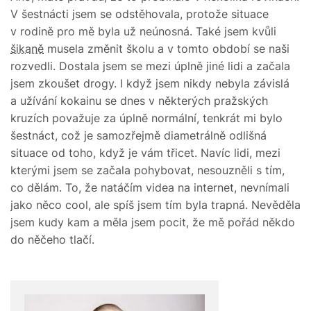
V šestnácti jsem se odstěhovala, protože situace
v rodině pro mě byla už neúnosná. Také jsem kvůli
šikaně
musela změnit školu a v tomto období se naši
rozvedli. Dostala jsem se mezi úplně jiné lidi a začala
jsem zkoušet drogy. I když jsem nikdy nebyla závislá
a užívání kokainu se dnes v některých pražských
kruzích považuje za úplně normální, tenkrát mi bylo
šestnáct, což je samozřejmě diametrálně odlišná
situace od toho, když je vám třicet. Navíc lidi, mezi
kterými jsem se začala pohybovat, nesouzněli s tím,
co dělám. To, že natáčím videa na internet, nevnímali
jako něco cool, ale spíš jsem tím byla trapná. Nevěděla
jsem kudy kam a měla jsem pocit, že mě pořád někdo
do něčeho tlačí.