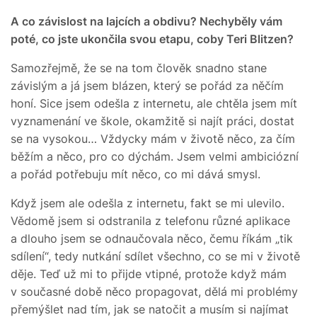
A co závislost na lajcích a obdivu? Nechyběly vám
poté, co jste ukončila svou etapu, coby Teri Blitzen?
Samozřejmě, že se na tom člověk snadno stane
závislým a já jsem blázen, který se pořád za něčím
honí. Sice jsem odešla z internetu, ale chtěla jsem mít
vyznamenání ve škole, okamžitě si najít práci, dostat
se na vysokou… Vždycky mám v životě něco, za čím
běžím a něco, pro co dýchám. Jsem velmi ambiciózní
a pořád potřebuju mít něco, co mi dává smysl.
Když jsem ale odešla z internetu, fakt se mi ulevilo.
Vědomě jsem si odstranila z telefonu různé aplikace
a dlouho jsem se odnaučovala něco, čemu říkám „tik
sdílení“, tedy nutkání sdílet všechno, co se mi v životě
děje. Teď už mi to přijde vtipné, protože když mám
v současné době něco propagovat, dělá mi problémy
přemýšlet nad tím, jak se natočit a musím si najímat