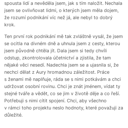
spousta lidí a nevěděla jsem, jak s tím naložit. Nechala
jsem se ovlivňovat lidmi, o kterých jsem měla dojem,
že rozumí podnikání víc než já, ale nebyl to dobrý
krok.
Ten první rok podnikání mě tak zvláštně vysál, že jsem
se ocitla na divném dně a uhnula jsem z cesty, kterou
jsem původně chtěla jít. Dala jsem si tedy chvíli
odstup, zkontrolovala účetnictví a zjistila, že tam
nějaké věci nesedí. Nadechla jsem se a ujasnila si, že
nechci dělat z Aury hromadnou záležitost. Práce
s ženami mě naplňuje, ráda se s nimi potkávám a chci
udržovat osobní rovinu. Chci je znát jménem, vídat ty
stejné tváře a vědět, co se jim v životě děje a co řeší.
Potřebuji s nimi cítit spojení. Chci, aby všechno
v rámci toho projektu neslo hodnoty, které považuji za
důležité.