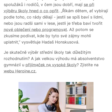
spolužáků i rodičů, v čem jsou dobří, mají
se při
výběru školy hned o co opřít
. „Říkám dětem, ať vybírají
podle toho, co rády dělají - jestli se spíš baví s lidmi,
nebo jsou radši sami v lese, jestli je třeba baví tvořit
nové oblečení nebo programovat
. Až potom se
zkusíme podívat, kde by tyto své zájmy mohli
uplatnit,” vysvětluje Hadaš Honskusová.
Je skutečně výběr střední školy tak důležitým
rozhodnutím? A jak velkou výhodu má absolventstvo
gymnázií u
přijímaček na vysoké školy
? Zjistíte na
webu Heroine.cz.