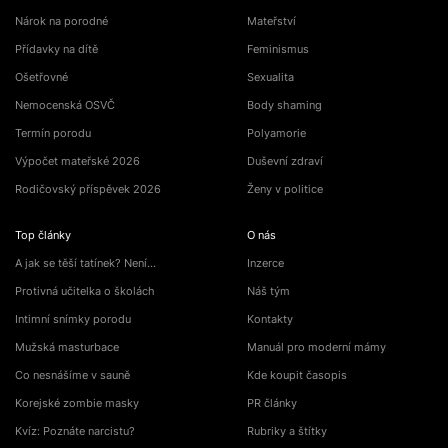
Nárok na porodné
Mateřství
Přídavky na dítě
Feminismus
Ošetřovné
Sexualita
Nemocenská OSVČ
Body shaming
Termín porodu
Polyamorie
Výpočet mateřské 2026
Duševní zdraví
Rodičovský příspěvek 2026
Ženy v politice
Top články
O nás
A jak se těší tatínek? Není…
Inzerce
Protivná učitelka o školách
Náš tým
Intimní snímky porodu
Kontakty
Mužská masturbace
Manuál pro moderní mámy
Co nesnášíme v sauně
Kde koupit časopis
Korejské zombie masky
PR články
Kvíz: Poznáte narcistu?
Rubriky a štítky