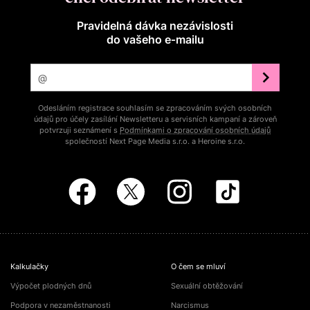
Pravidelná dávka nezávislosti
do vašeho e‑mailu
Odesláním registrace souhlasím se zpracováním svých osobních
údajů pro účely zasílání Newsletteru a servisních kampaní a zároveň
potvrzuji seznámení s
Podmínkami o zpracování osobních údajů
společností Next Page Media s.r.o. a Heroine s.r.o.
Kalkulačky
O čem se mluví
Výpočet plodných dnů
Sexuální obtěžování
Podpora v nezaměstnanosti
Narcismus