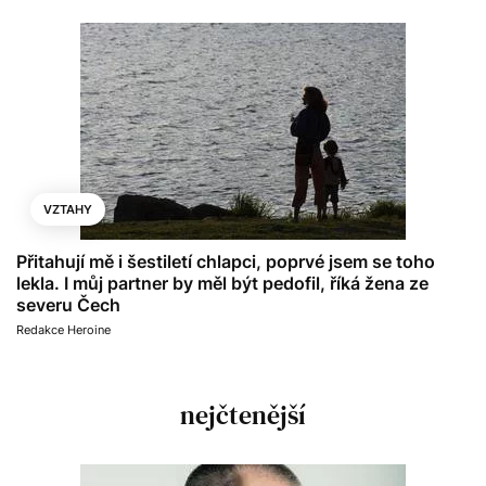
VZTAHY
Přitahují mě i šestiletí chlapci, poprvé jsem se toho
lekla. I můj partner by měl být pedofil, říká žena ze
severu Čech
Redakce Heroine
nejčtenější