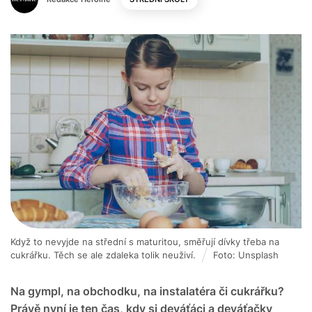
Když to nevyjde na střední s maturitou, směřují dívky třeba na
cukrářku. Těch se ale zdaleka tolik neuživí.
Foto: Unsplash
Na gympl, na obchodku, na instalatéra či cukrářku?
Právě nyní je ten čas, kdy si deváťáci a deváťačky