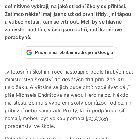
definitivně vybírají, na jaké střední školy se přihlásí.
Zatímco někteří mají jasno už od první třídy, jiní tápou
a vůbec netuší, kam se vrtnout. Měli by se hlavně
zamyslet nad tím, v čem jsou dobří, radí kariérové
poradkyně.
Přidat mezi oblíbené zdroje na Googlu
„V letošním školním roce nastoupilo podle hrubých dat
ministerstva školství do devátých tříd přibližně 101
tisíc žáků. A většina se jich bude chtít vzdělávat dál,“
píše Michaela Endrštová na webu Heroine.cz. Někdo
má štěstí, že mu s výběrem školy pomůžou rodiče, jiní
příbuzní nebo kamarádi. Pro ty, kteří podpůrnou síť
nemají, mohou být velkou pomocí
kariérové
poradenství ve škole
.
Výhodu mají děti ze škol, kde se o možných