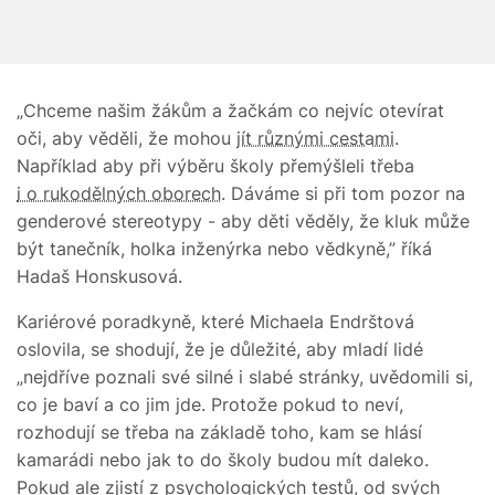
„Chceme našim žákům a žačkám co nejvíc otevírat
oči, aby věděli, že mohou
jít různými cestami
.
Například aby při výběru školy přemýšleli třeba
i o rukodělných oborech
. Dáváme si při tom pozor na
genderové stereotypy - aby děti věděly, že kluk může
být tanečník, holka inženýrka nebo vědkyně,” říká
Hadaš Honskusová.
Kariérové poradkyně, které Michaela Endrštová
oslovila, se shodují, že je důležité, aby mladí lidé
„nejdříve poznali své silné i slabé stránky, uvědomili si,
co je baví a co jim jde. Protože pokud to neví,
rozhodují se třeba na základě toho, kam se hlásí
kamarádi nebo jak to do školy budou mít daleko.
Pokud ale zjistí z psychologických testů, od svých