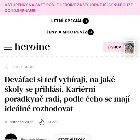
VSTUPENKY NA SVĚT PODLE HEROINE ZA VÝHODNĚJŠÍ CENU POUZE
DO 20.SRPNA!🎟️
LETNÍ
SPECIÁL
ŽENY A
MOC PENĚZ
E-SHOP
SPOLEČNOST
Deváťaci si teď vybírají, na jaké
školy se přihlásí. Kariérní
poradkyně radí, podle čeho se mají
ideálně rozhodovat
10. listopad 2025
11 233
Redakce Heroine
STŘEDNÍ ŠKOLY