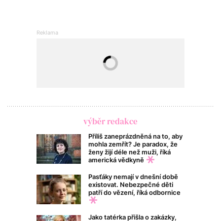
výběr redakce
Příliš zaneprázdněná na to, aby
mohla zemřít? Je paradox, že
ženy žijí déle než muži, říká
americká vědkyně
Pasťáky nemají v dnešní době
existovat. Nebezpečné děti
patří do vězení, říká odbornice
Jako tatérka přišla o zakázky,