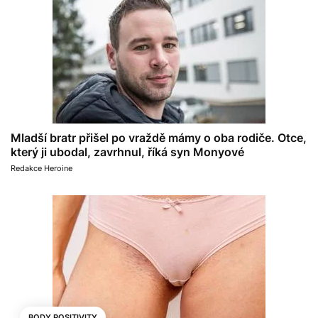
Mladší bratr přišel po vraždě mámy o oba rodiče. Otce,
který ji ubodal, zavrhnul, říká syn Monyové
Redakce Heroine
BODY POSITIVITY