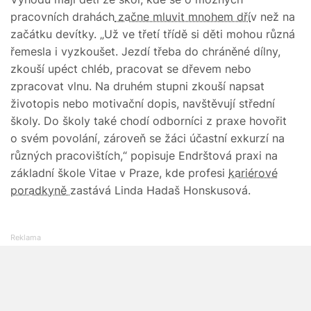
pracovních drahách
začne mluvit mnohem dří
v než na
začátku devítky. „Už ve třetí třídě si děti mohou různá
řemesla i vyzkoušet. Jezdí třeba do chráněné dílny,
zkouší upéct chléb, pracovat se dřevem nebo
zpracovat vlnu. Na druhém stupni zkouší napsat
životopis nebo motivační dopis, navštěvují střední
školy. Do školy také chodí odborníci z praxe hovořit
o svém povolání, zároveň se žáci účastní exkurzí na
různých pracovištích,“ popisuje Endrštová praxi na
základní škole Vitae v Praze, kde profesi
kariérové
poradkyně
zastává Linda Hadaš Honskusová.