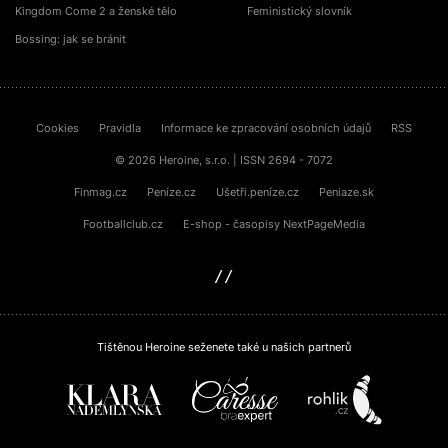
Kingdom Come 2 a ženské tělo
Feministický slovník
Bossing: jak se bránit
Cookies
Pravidla
Informace ke zpracování osobních údajů
RSS
© 2026 Heroine, s.r.o. | ISSN 2694 - 7072
Finmag.cz
Peníze.cz
Ušetři.peníze.cz
Peniaze.sk
Footballclub.cz
E-shop - časopisy NextPageMedia
sinfin.digital
Tištěnou Heroine seženete také u našich partnerů