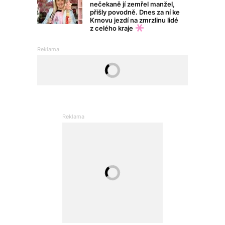
nečekaně jí zemřel manžel,
přišly povodně. Dnes za ní ke
Krnovu jezdí na zmrzlinu lidé
z celého kraje