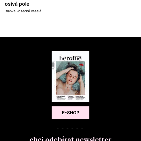
osívá pole
Blanka Vosecká Veselá
E-SHOP
chci odebírat newsletter