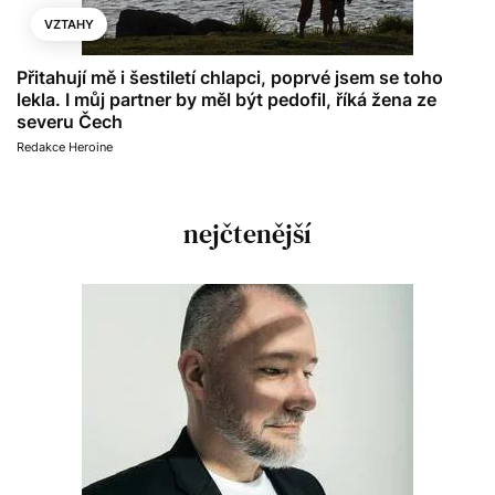
VZTAHY
Přitahují mě i šestiletí chlapci, poprvé jsem se toho
lekla. I můj partner by měl být pedofil, říká žena ze
severu Čech
Redakce Heroine
nejčtenější