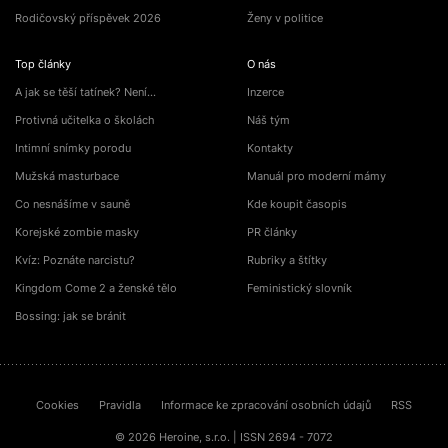
Rodičovský příspěvek 2026
Ženy v politice
Top články
O nás
A jak se těší tatínek? Není…
Inzerce
Protivná učitelka o školách
Náš tým
Intimní snímky porodu
Kontakty
Mužská masturbace
Manuál pro moderní mámy
Co nesnášíme v sauně
Kde koupit časopis
Korejské zombie masky
PR články
Kvíz: Poznáte narcistu?
Rubriky a štítky
Kingdom Come 2 a ženské tělo
Feministický slovník
Bossing: jak se bránit
Cookies
Pravidla
Informace ke zpracování osobních údajů
RSS
© 2026 Heroine, s.r.o. | ISSN 2694 - 7072