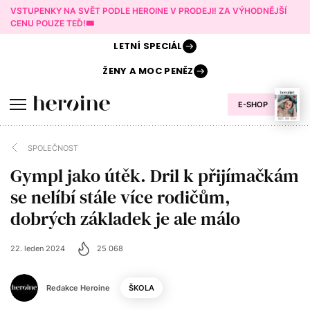
VSTUPENKY NA SVĚT PODLE HEROINE V PRODEJI! ZA VÝHODNĚJŠÍ
CENU POUZE TEĎ!🎟️
LETNÍ
SPECIÁL
ŽENY A
MOC PENĚZ
E-SHOP
SPOLEČNOST
Gympl jako útěk. Dril k přijímačkám
se nelíbí stále více rodičům,
dobrých základek je ale málo
22. leden 2024
25 068
Redakce Heroine
ŠKOLA