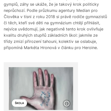
gymplů, záhy se ukáže, že je takový krok politicky
neprůchozí. Podle průzkumu agentury Median pro
Člověka v tísni z roku 2018 si právě rodiče gymnazistů
či těch, kteří své děti na gymnázium chtějí při­hlásit,
nejvíce uvědomují, jak negativně tento krok ovlivňuje
kvalitu druhých stupňů základních škol: jakmile ze
třídy zmizí přirození tahouni, kolektiv se oslabuje,
připomíná Markéta Hronová v článku pro Heroine.
ŠKOLA