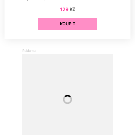
129
Kč
KOUPIT