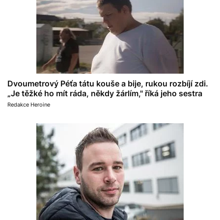
Dvoumetrový Péťa tátu kouše a bije, rukou rozbíjí zdi.
„Je těžké ho mít ráda, někdy žárlím," říká jeho sestra
Redakce Heroine