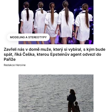
MODELING A STEREOTYPY
Zavřeli nás v domě muže, který si vybíral, s kým bude
spát, říká Češka, kterou Epsteinův agent odvezl do
Paříže
Redakce Heroine