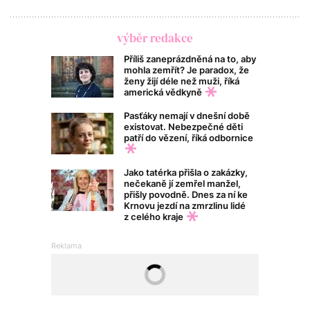
výběr redakce
Příliš zaneprázdněná na to, aby
mohla zemřít? Je paradox, že
ženy žijí déle než muži, říká
americká vědkyně
Pasťáky nemají v dnešní době
existovat. Nebezpečné děti
patří do vězení, říká odbornice
Jako tatérka přišla o zakázky,
nečekaně jí zemřel manžel,
přišly povodně. Dnes za ní ke
Krnovu jezdí na zmrzlinu lidé
z celého kraje