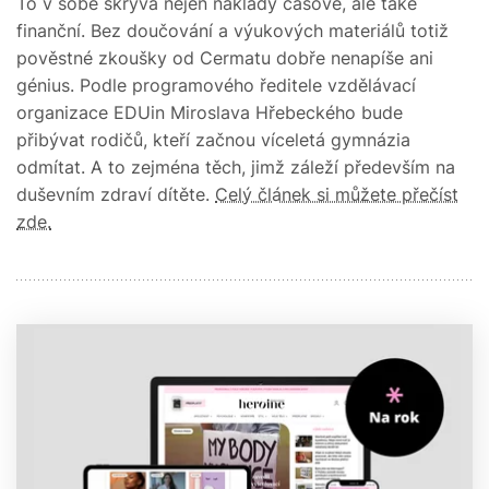
To v sobě skrývá nejen náklady časové, ale také
finanční. Bez doučování a výukových materiálů totiž
pověstné zkoušky od Cermatu dobře nenapíše ani
génius. Podle programového ředitele vzdělávací
organizace EDUin Miroslava Hřebeckého bude
přibývat rodičů, kteří začnou víceletá gymnázia
odmítat. A to zejména těch, jimž záleží především na
duševním zdraví dítěte.
Celý článek si můžete přečíst
zde.