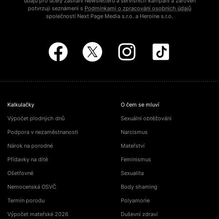
údajů pro účely zasílání Newsletteru a servisních kampaní a zároveň
potvrzuji seznámení s
Podmínkami o zpracování osobních údajů
společností Next Page Media s.r.o. a Heroine s.r.o.
Kalkulačky
O čem se mluví
Výpočet plodných dnů
Sexuální obtěžování
Podpora v nezaměstnanosti
Narcismus
Nárok na porodné
Mateřství
Přídavky na dítě
Feminismus
Ošetřovné
Sexualita
Nemocenská OSVČ
Body shaming
Termín porodu
Polyamorie
Výpočet mateřské 2026
Duševní zdraví