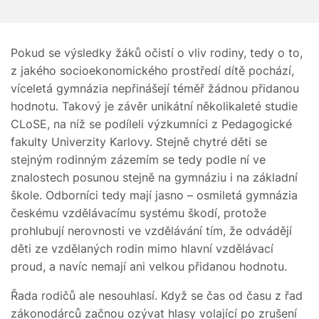
Pokud se výsledky žáků očistí o vliv rodiny, tedy o to,
z jakého socioekonomického prostředí dítě pochází,
víceletá gymnázia nepřinášejí téměř žádnou při­danou
hodnotu. Takový je závěr unikátní několikaleté studie
CLoSE, na níž se podíleli výzkumníci z Pedagogické
fakulty Univerzity Karlovy. Stejně chytré děti se
stejným rodinným zázemím se tedy podle ní ve
znalostech posunou stejně na gym­náziu i na základní
škole. Odborníci tedy mají jasno – osmiletá gymnázia
českému vzdělávacímu systému škodí, protože
prohlubují nerovnosti ve vzdělávání tím, že odvádějí
děti ze vzdělaných rodin mimo hlavní vzdělávací
proud, a navíc nemají ani velkou přidanou hodnotu.
Řada rodičů ale nesouhlasí. Když se čas od času z řad
zákonodárců začnou ozývat hlasy volající po zrušení