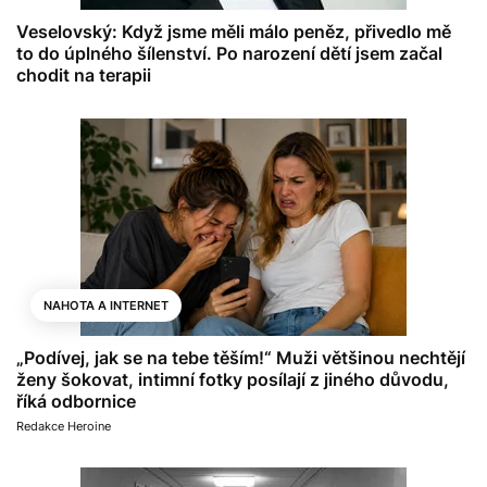
Veselovský: Když jsme měli málo peněz, přivedlo mě
to do úplného šílenství. Po narození dětí jsem začal
chodit na terapii
NAHOTA A INTERNET
„Podívej, jak se na tebe těším!“ Muži většinou nechtějí
ženy šokovat, intimní fotky posílají z jiného důvodu,
říká odbornice
Redakce Heroine