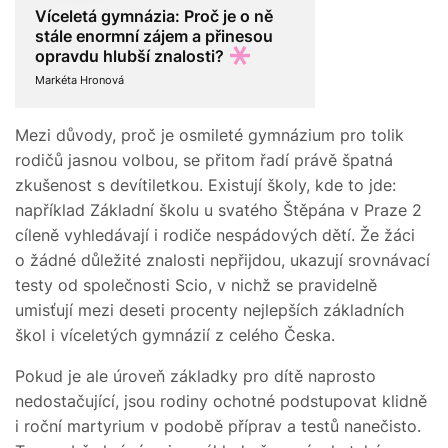
Víceletá gymnázia: Proč je o ně
stále enormní zájem a přinesou
opravdu hlubší znalosti?
Markéta Hronová
Mezi důvody, proč je osmileté gymnázium pro tolik
rodičů jasnou volbou, se přitom řadí právě špatná
zkušenost s devítiletkou. Existují školy, kde to jde:
například Základní školu u svatého Štěpána v Praze 2
cíleně vyhledávají i rodiče nespádových dětí. Že žáci
o žádné důležité znalosti nepřijdou, ukazují srovnávací
testy od společnosti Scio, v nichž se pravidelně
umisťují mezi deseti procenty nejlepších základních
škol i víceletých gymnázií z celého Česka.
Pokud je ale úroveň základky pro dítě naprosto
nedostačující, jsou rodiny ochotné podstupovat klidně
i roční martyrium v podobě příprav a testů nanečisto.