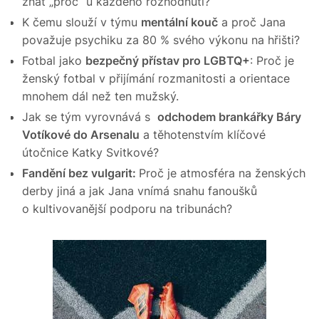
znát „proč“ u každého rozhodnutí?
K čemu slouží v týmu
mentální kouč
a proč Jana
považuje psychiku za 80 % svého výkonu na hřišti?
Fotbal jako
bezpečný přístav pro LGBTQ+
: Proč je
ženský fotbal v přijímání rozmanitosti a orientace
mnohem dál než ten mužský.
Jak se tým vyrovnává s
odchodem brankářky Báry
Votíkové do Arsenalu
a těhotenstvím klíčové
útočnice Katky Svitkové?
Fandění bez vulgarit:
Proč je atmosféra na ženských
derby jiná a jak Jana vnímá snahu fanoušků
o kultivovanější podporu na tribunách?