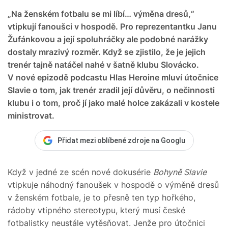
„Na ženském fotbalu se mi líbí… výměna dresů,“
vtipkují fanoušci v hospodě. Pro reprezentantku Janu
Žufánkovou a její spoluhráčky ale podobné narážky
dostaly mrazivý rozměr. Když se zjistilo, že je jejich
trenér tajně natáčel nahé v šatně klubu Slovácko.
V nové epizodě podcastu Hlas Heroine mluví útočnice
Slavie o tom, jak trenér zradil její důvěru, o nečinnosti
klubu i o tom, proč jí jako malé holce zakázali v kostele
ministrovat.
Přidat mezi oblíbené zdroje na Googlu
Když v jedné ze scén nové dokusérie
Bohyně Slavie
vtipkuje náhodný fanoušek v hospodě o výměně dresů
v ženském fotbale, je to přesně ten typ hořkého,
rádoby vtipného stereotypu, který musí české
fotbalistky neustále vytěsňovat. Jenže pro útočnici