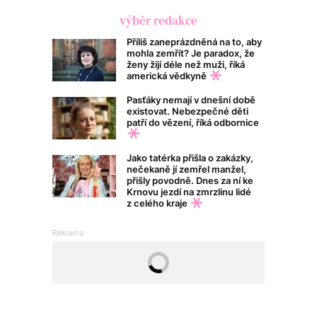
výběr redakce
Příliš zaneprázdněná na to, aby
mohla zemřít? Je paradox, že
ženy žijí déle než muži, říká
americká vědkyně
Pasťáky nemají v dnešní době
existovat. Nebezpečné děti
patří do vězení, říká odbornice
Jako tatérka přišla o zakázky,
nečekaně jí zemřel manžel,
přišly povodně. Dnes za ní ke
Krnovu jezdí na zmrzlinu lidé
z celého kraje