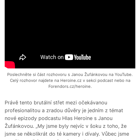
Poslechněte si část rozhovoru s Janou Žufánkovou na YouTube.
Celý rozhovor najdete na Heroine.cz v sekci podcast nebo na
Forendors.cz/heroine.
Právě tento brutální střet mezi očekávanou
profesionalitou a zradou důvěry je jedním z témat
nové epizody podcastu Hlas Heroine s Janou
Žufánkovou. „My jsme byly nejvíc v šoku z toho, že
jsme se několikrát do té kamery i dívaly. Vůbec jsme