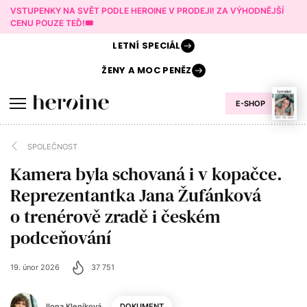
VSTUPENKY NA SVĚT PODLE HEROINE V PRODEJI! ZA VÝHODNĚJŠÍ
CENU POUZE TEĎ!🎟️
LETNÍ
SPECIÁL
ŽENY A
MOC PENĚZ
E-SHOP
SPOLEČNOST
Kamera byla schovaná i v kopačce.
Reprezentantka Jana Žufánková
o trenérově zradě i českém
podceňování
19. únor 2026
37 751
Ilona Kleníková
DOKUMENT