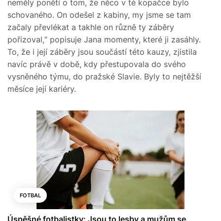
neměly ponětí o tom, že něco v té kopačce bylo
schovaného. On odešel z kabiny, my jsme se tam
začaly převlékat a takhle on různě ty záběry
pořizoval,“ popisuje Jana momenty, které ji zasáhly.
To, že i její záběry jsou součástí této kauzy, zjistila
navíc právě v době, kdy přestupovala do svého
vysněného týmu, do pražské Slavie. Byly to nejtěžší
měsíce její kariéry.
FOTBAL
Úspěšné fotbalistky: Jsou to lesby a mužům se