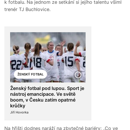
k fotbalu. Na jednom ze setkání si jejího talentu všiml
trenér TJ Buchlovice.
ŽENSKÝ FOTBAL
Ženský fotbal pod lupou. Sport je
nástroj emancipace. Ve světě
boom, v Česku zatím opatrné
krůčky
Jiří Hovorka
Na hřišti dodnes naráží na zbytečné bariéry: „Co ve