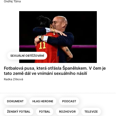
Ondřej Tůma
SEXUÁLNÍ OBTĚŽOVÁNÍ
Fotbalová pusa, která otřásla Španělskem. V čem je
tato země dál ve vnímání sexuálního násilí
Radka Zítková
DOKUMENT
HLAS HEROINE
PODCAST
ŽENSKÝ FOTBAL
FOTBAL
ROZHOVOR
TELEVIZE