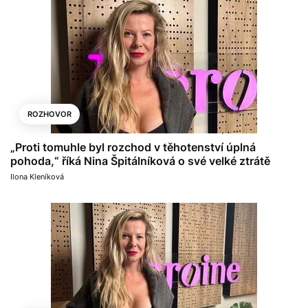
ROZHOVOR
„Proti tomuhle byl rozchod v těhotenství úplná
pohoda,“ říká Nina Špitálníková o své velké ztrátě
Ilona Kleníková