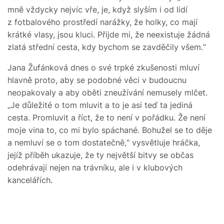
mně vždycky nejvíc vře, je, když slyším i od lidí
z fotbalového prostředí narážky, že holky, co mají
krátké vlasy, jsou kluci. Přijde mi, že neexistuje žádná
zlatá střední cesta, kdy bychom se zavděčily všem.“
Jana Žufánková dnes o své trpké zkušenosti mluví
hlavně proto, aby se podobné věci v budoucnu
neopakovaly a aby oběti zneužívání nemusely mlčet.
„Je důležité o tom mluvit a to je asi teď ta jediná
cesta. Promluvit a říct, že to není v pořádku. Že není
moje vina to, co mi bylo spáchané. Bohužel se to děje
a nemluví se o tom dostatečně,“ vysvětluje hráčka,
jejíž příběh ukazuje, že ty největší bitvy se občas
odehrávají nejen na trávníku, ale i v klubových
kancelářích.