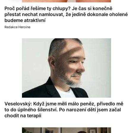
Proč pořád řešíme ty chlupy? Je čas si konečně
přestat nechat namlouvat, že jedině dokonale oholené
budeme atraktivní
Redakce Heroine
Veselovský: Když jsme měli málo peněz, přivedlo mě
to do úplného šílenství. Po narození dětí jsem začal
chodit na terapii