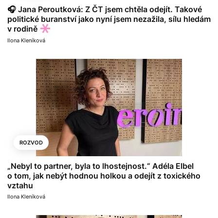
🎧 Jana Peroutková: Z ČT jsem chtěla odejít. Takové
politické buranství jako nyní jsem nezažila, sílu hledám
v rodině
Ilona Kleníková
ROZVOD
„Nebyl to partner, byla to lhostejnost.“ Adéla Elbel
o tom, jak nebýt hodnou holkou a odejít z toxického
vztahu
Ilona Kleníková