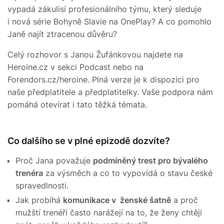
vypadá zákulisí profesionálního týmu, který sleduje
i nová série Bohyně Slavie na OnePlay? A co pomohlo
Janě najít ztracenou důvěru?
Celý rozhovor s Janou Žufánkovou najdete na
Heroine.cz v sekci Podcast nebo na
Forendors.cz/heroine. Plná verze je k dispozici pro
naše předplatitele a předplatitelky. Vaše podpora nám
pomáhá otevírat i tato těžká témata.
Co dalšího se v plné epizodě dozvíte?
Proč Jana považuje
podmíněný trest pro bývalého
trenéra
za výsměch a co to vypovídá o stavu české
spravedlnosti.
Jak probíhá
komunikace v ženské šatně
a proč
mužští trenéři často narážejí na to, že ženy chtějí