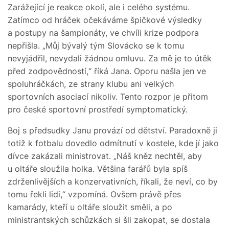
Zarážející je reakce okolí, ale i celého systému.
Zatímco od hráček očekáváme špičkové výsledky
a postupy na šampionáty, ve chvíli krize podpora
nepřišla. „Můj bývalý tým Slovácko se k tomu
nevyjádřil, nevydali žádnou omluvu. Za mě je to útěk
před zodpovědností,“ říká Jana. Oporu našla jen ve
spoluhráčkách, ze strany klubu ani velkých
sportovních asociací nikoliv. Tento rozpor je přitom
pro české sportovní prostředí symptomatický.
Boj s předsudky Janu provází od dětství. Paradoxně ji
totiž k fotbalu dovedlo odmítnutí v kostele, kde jí jako
dívce zakázali ministrovat. „Náš kněz nechtěl, aby
u oltáře sloužila holka. Většina farářů byla spíš
zdrženlivějších a konzervativních, říkali, že neví, co by
tomu řekli lidi,“ vzpomíná. Ovšem právě přes
kamarády, kteří u oltáře sloužit směli, a po
ministrantských schůzkách si šli zakopat, se dostala