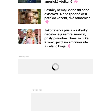
americká vědkyně
Pasťáky nemají v dnešní době
existovat. Nebezpečné děti
patří do vězení, říká odbornice
Jako tatérka přišla o zakázky,
nečekaně jí zemřel manžel,
přišly povodně. Dnes za ní ke
Krnovu jezdí na zmrzlinu lidé
z celého kraje