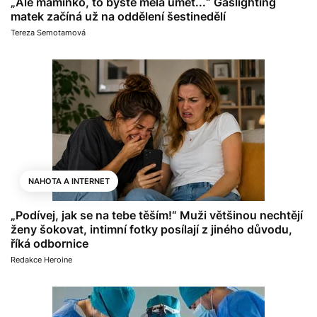
„Ale maminko, to byste měla umět...“ Gaslighting
matek začíná už na oddělení šestinedělí
Tereza Semotamová
NAHOTA A INTERNET
„Podívej, jak se na tebe těším!“ Muži většinou nechtějí
ženy šokovat, intimní fotky posílají z jiného důvodu,
říká odbornice
Redakce Heroine