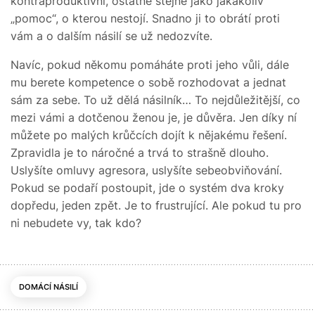
kontraproduktivní, ostatně stejně jako jakákoliv
„pomoc“, o kterou nestojí. Snadno ji to obrátí proti
vám a o dalším násilí se už nedozvíte.
Navíc, pokud někomu pomáháte proti jeho vůli, dále
mu berete kompetence o sobě rozhodovat a jednat
sám za sebe. To už dělá násilník… To nejdůležitější, co
mezi vámi a dotčenou ženou je, je důvěra. Jen díky ní
můžete po malých krůčcích dojít k nějakému řešení.
Zpravidla je to náročné a trvá to strašně dlouho.
Uslyšíte omluvy agresora, uslyšíte sebeobviňování.
Pokud se podaří postoupit, jde o systém dva kroky
dopředu, jeden zpět. Je to frustrující. Ale pokud tu pro
ni nebudete vy, tak kdo?
DOMÁCÍ NÁSILÍ