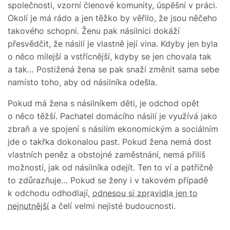
společnosti, vzorní členové komunity, úspěšní v práci.
Okolí je má rádo a jen těžko by věřilo, že jsou něčeho
takového schopni. Ženu pak násilníci dokáží
přesvědčit, že násilí je vlastně její vina. Kdyby jen byla
o něco milejší a vstřícnější, kdyby se jen chovala tak
a tak… Postižená žena se pak snaží změnit sama sebe
namísto toho, aby od násilníka odešla.
Pokud má žena s násilníkem děti, je odchod opět
o něco těžší. Pachatel domácího násilí je využívá jako
zbraň a ve spojení s násilím ekonomickým a sociálním
jde o takřka dokonalou past. Pokud žena nemá dost
vlastních peněz a obstojné zaměstnání, nemá příliš
možností, jak od násilníka odejít. Ten to ví a patřičně
to zdůrazňuje… Pokud se ženy i v takovém případě
k odchodu odhodlají,
odnesou si zpravidla jen to
nejnutnější
a čelí velmi nejisté budoucnosti.