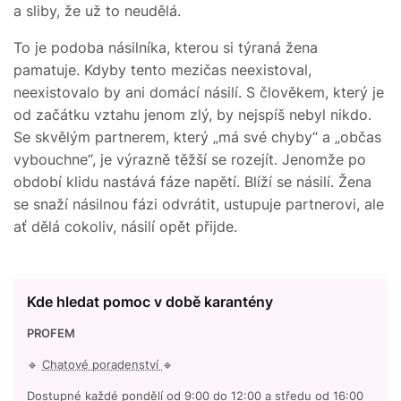
a sliby, že už to neudělá.
To je podoba násilníka, kterou si týraná žena
pamatuje. Kdyby tento mezičas neexistoval,
neexistovalo by ani domácí násilí. S člověkem, který je
od začátku vztahu jenom zlý, by nejspíš nebyl nikdo.
Se skvělým partnerem, který „má své chyby“ a „občas
vybouchne“, je výrazně těžší se rozejít. Jenomže po
období klidu nastává fáze napětí. Blíží se násilí. Žena
se snaží násilnou fázi odvrátit, ustupuje partnerovi, ale
ať dělá cokoliv, násilí opět přijde.
Kde hledat pomoc v době karantény
PROFEM
🔹
Chatové poradenství
🔹
Dostupné každé pondělí od 9:00 do 12:00 a středu od 16:00