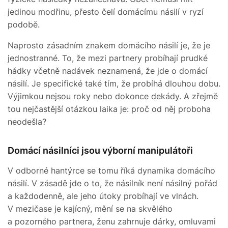
jedinou modřinu, přesto čelí domácímu násilí v ryzí
podobě.
Naprosto zásadním znakem domácího násilí je, že je
jednostranné. To, že mezi partnery probíhají prudké
hádky včetně nadávek neznamená, že jde o domácí
násilí. Je specifické také tím, že probíhá dlouhou dobu.
Výjimkou nejsou roky nebo dokonce dekády. A zřejmě
tou nejčastější otázkou laika je: proč od něj proboha
neodešla?
Domácí násilníci jsou výborní manipulátoři
V odborné hantýrce se tomu říká dynamika domácího
násilí. V zásadě jde o to, že násilník není násilný pořád
a každodenně, ale jeho útoky probíhají ve vlnách.
V mezičase je kajícný, mění se na skvělého
a pozorného partnera, ženu zahrnuje dárky, omluvami