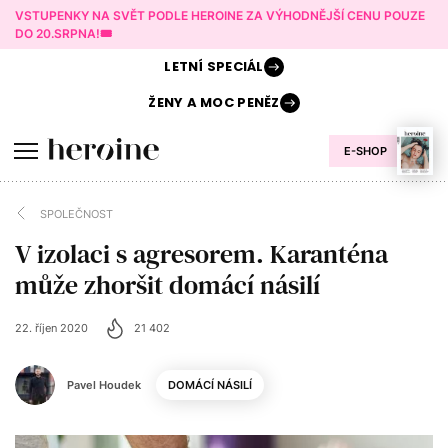
VSTUPENKY NA SVĚT PODLE HEROINE ZA VÝHODNĚJŠÍ CENU POUZE
DO 20.SRPNA!🎟️
LETNÍ
SPECIÁL
ŽENY A
MOC PENĚZ
E-SHOP
SPOLEČNOST
V izolaci s agresorem. Karanténa
může zhoršit domácí násilí
22. říjen 2020
21 402
Pavel Houdek
DOMÁCÍ NÁSILÍ