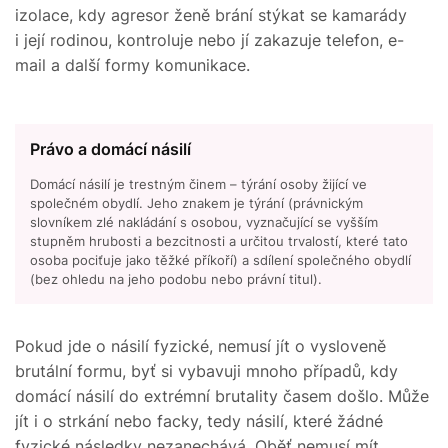
izolace, kdy agresor ženě brání stýkat se kamarády
i její rodinou, kontroluje nebo jí zakazuje telefon, e-
mail a další formy komunikace.
Právo a domácí násilí
Domácí násilí je trestným činem – týrání osoby žijící ve
společném obydlí. Jeho znakem je týrání (právnickým
slovníkem zlé nakládání s osobou, vyznačující se vyšším
stupněm hrubosti a bezcitnosti a určitou trvalostí, které tato
osoba pociťuje jako těžké příkoří) a sdílení společného obydlí
(bez ohledu na jeho podobu nebo právní titul).
Pokud jde o násilí fyzické, nemusí jít o vysloveně
brutální formu, byť si vybavuji mnoho případů, kdy
domácí násilí do extrémní brutality časem došlo. Může
jít i o strkání nebo facky, tedy násilí, které žádné
fyzické následky nezanechává. Oběť nemusí mít