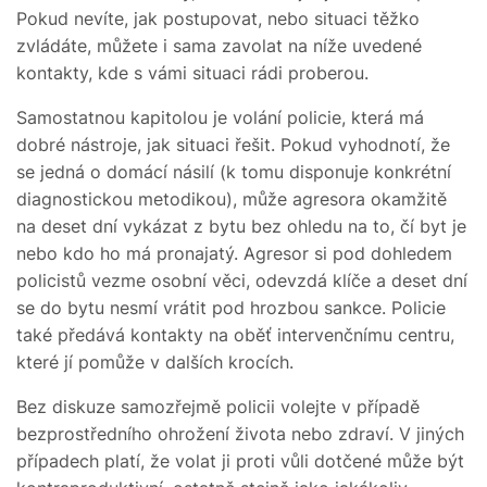
Pokud nevíte, jak postupovat, nebo situaci těžko
zvládáte, můžete i sama zavolat na níže uvedené
kontakty, kde s vámi situaci rádi proberou.
Samostatnou kapitolou je volání policie, která má
dobré nástroje, jak situaci řešit. Pokud vyhodnotí, že
se jedná o domácí násilí (k tomu disponuje konkrétní
diagnostickou metodikou), může agresora okamžitě
na deset dní vykázat z bytu bez ohledu na to, čí byt je
nebo kdo ho má pronajatý. Agresor si pod dohledem
policistů vezme osobní věci, odevzdá klíče a deset dní
se do bytu nesmí vrátit pod hrozbou sankce. Policie
také předává kontakty na oběť intervenčnímu centru,
které jí pomůže v dalších krocích.
Bez diskuze samozřejmě policii volejte v případě
bezprostředního ohrožení života nebo zdraví. V jiných
případech platí, že volat ji proti vůli dotčené může být