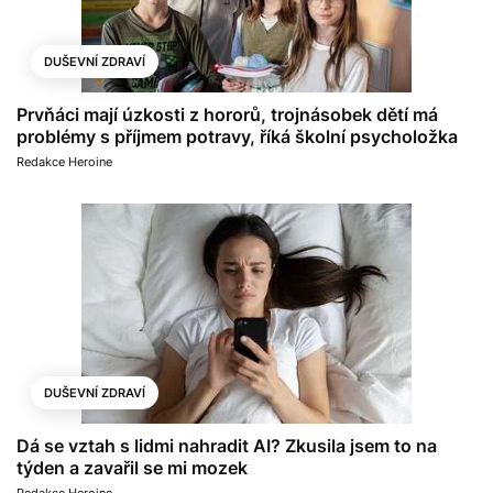
DUŠEVNÍ ZDRAVÍ
Prvňáci mají úzkosti z hororů, trojnásobek dětí má
problémy s příjmem potravy, říká školní psycholožka
Redakce Heroine
DUŠEVNÍ ZDRAVÍ
Dá se vztah s lidmi nahradit AI? Zkusila jsem to na
týden a zavařil se mi mozek
Redakce Heroine