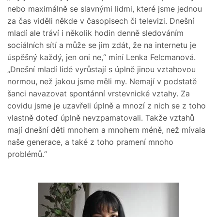
nebo maximálně se slavnými lidmi, které jsme jednou
za čas viděli někde v časopisech či televizi. Dnešní
mladí ale tráví i několik hodin denně sledováním
sociálních sítí a může se jim zdát, že na internetu je
úspěšný každý, jen oni ne,“ míní Lenka Felcmanová.
„Dnešní mladí lidé vyrůstají s úplně jinou vztahovou
normou, než jakou jsme měli my. Nemají v podstatě
šanci navazovat spontánní vrstevnické vztahy. Za
covidu jsme je uzavřeli úplně a mnozí z nich se z toho
vlastně doteď úplně nevzpamatovali. Takže vztahů
mají dnešní děti mnohem a mnohem méně, než mívala
naše generace, a také z toho pramení mnoho
problémů.“