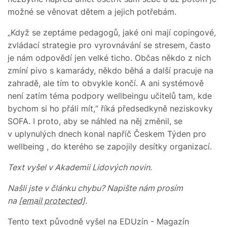
možné se věnovat dětem a jejich potřebám.
„Když se zeptáme pedagogů, jaké oni mají copingové,
zvládací strategie pro vyrovnávání se stresem, často
je nám odpovědí jen velké ticho. Občas někdo z nich
zmíní pivo s kamarády, někdo běhá a další pracuje na
zahradě, ale tím to obvykle končí. A ani systémově
není zatím téma podpory wellbeingu učitelů tam, kde
bychom si ho přáli mít,“ říká předsedkyně neziskovky
SOFA. I proto, aby se náhled na něj změnil, se
v uplynulých dnech konal napříč Českem Týden pro
wellbeing , do kterého se zapojily desítky organizací.
Text vyšel v Akademii Lidových novin.
Našli jste v článku chybu? Napište nám prosím
na
[email protected]
.
Tento text původně vyšel na EDUzín - Magazín