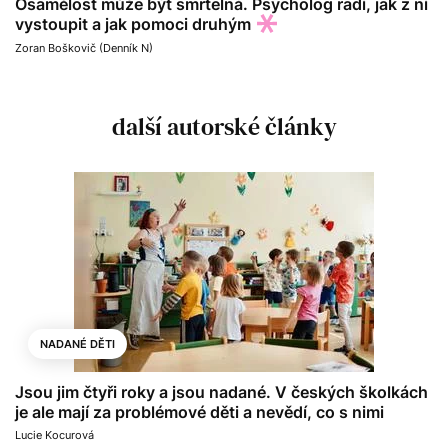
Osamělost může být smrtelná. Psycholog radí, jak z ní
vystoupit a jak pomoci druhým
Zoran Boškovič (Denník N)
další autorské články
NADANÉ DĚTI
Jsou jim čtyři roky a jsou nadané. V českých školkách
je ale mají za problémové děti a nevědí, co s nimi
Lucie Kocurová