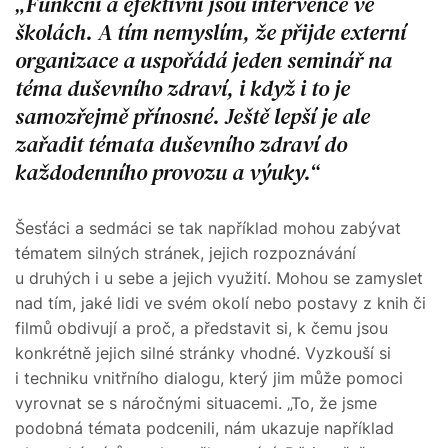
Funkční a efektivní jsou intervence ve
školách. A tím nemyslím, že přijde externí
organizace a uspořádá jeden seminář na
téma duševního zdraví, i když i to je
samozřejmě přínosné. Ještě lepší je ale
zařadit témata duševního zdraví do
každodenního provozu a výuky.
Šesťáci a sedmáci se tak například mohou zabývat
tématem silných stránek, jejich rozpoznávání
u druhých i u sebe a jejich využití. Mohou se zamyslet
nad tím, jaké lidi ve svém okolí nebo postavy z knih či
filmů obdivují a proč, a představit si, k čemu jsou
konkrétně jejich silné stránky vhodné. Vyzkouší si
i techniku vnitřního dialogu, který jim může pomoci
vyrovnat se s náročnými situacemi. „To, že jsme
podobná témata podcenili, nám ukazuje například