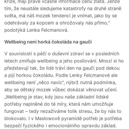
krize, mají právě včasné informace cenu zlata. Jenže
tím, že neustále sledujeme katastrofy na druhé straně
světa, má náš mozek tendenci je vnímat, jako by se
odehrávaly za kopcem a ohrožovaly nás přímo,“
podotýká Lenka Felcmanová.
Wellbeing není horká čokoláda na gauči
V souvislosti s péčí o duševní zdraví se v posledních
letech zmiňuje wellbeing a jeho posilování. Mnozí si ho
představují tak, že lidé tráví den na gauči pod dekou
a pijí horkou čokoládu. Podle Lenky Felcmanové ale
wellbeing není „něco navíc“, nýbrž nutná podmínka,
aby se dětský mozek vůbec dokázal věnovat učení.
„Wellbeing je stav, kdy jsou naše základní lidské
potřeby naplněné do té míry, která nám umožňuje
fungovat – tedy nezažíváme tolik stresu, že by nás to
blokovalo. I v Maslowově pyramidě potřeb je potřeba
bezpečí fyzického i emocionálního opravdu základ.