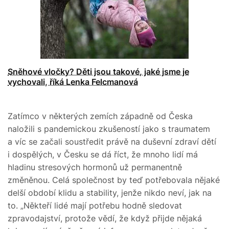
Sněhové vločky? Děti jsou takové, jaké jsme je
vychovali, říká Lenka Felcmanová
Zatímco v některých zemích západně od Česka
naložili s pandemickou zkušeností jako s traumatem
a víc se začali soustředit právě na duševní zdraví dětí
i dospělých, v Česku se dá říct, že mnoho lidí má
hladinu stresových hormonů už permanentně
změněnou. Celá společnost by teď potřebovala nějaké
delší období klidu a stability, jenže nikdo neví, jak na
to. „Někteří lidé mají potřebu hodně sledovat
zpravodajství, protože vědí, že když přijde nějaká