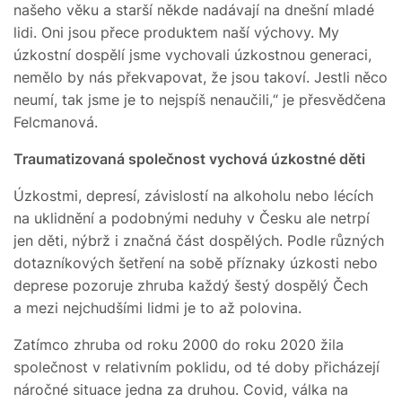
našeho věku a starší někde nadávají na dnešní mladé
lidi. Oni jsou přece produktem naší výchovy. My
úzkostní dospělí jsme vychovali úzkostnou generaci,
nemělo by nás překvapovat, že jsou takoví. Jestli něco
neumí, tak jsme je to nejspíš nenaučili,“ je přesvědčena
Felcmanová.
Traumatizovaná společnost vychová úzkostné děti
Úzkostmi, depresí, závislostí na alkoholu nebo lécích
na uklidnění a podobnými neduhy v Česku ale netrpí
jen děti, nýbrž i značná část dospělých. Podle různých
dotazníkových šetření na sobě příznaky úzkosti nebo
deprese pozoruje zhruba každý šestý dospělý Čech
a mezi nejchudšími lidmi je to až polovina.
Zatímco zhruba od roku 2000 do roku 2020 žila
společnost v relativním poklidu, od té doby přicházejí
náročné situace jedna za druhou. Covid, válka na