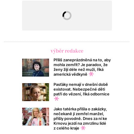
výběr redakce
Příliš zaneprázdněná na to, aby
mohla zemřít? Je paradox, že
ženy žijí déle než muži, říká
americká vědkyně
Pasťáky nemají v dnešní době
existovat. Nebezpečné děti
patří do vězení, říká odbornice
Jako tatérka přišla o zakázky,
nečekaně jí zemřel manžel,
přišly povodně. Dnes za ní ke
Krnovu jezdí na zmrzlinu lidé
z celého kraje