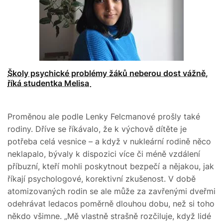
Školy psychické problémy žáků neberou dost vážně,
říká studentka Melisa
Proměnou ale podle Lenky Felcmanové prošly také
rodiny. Dříve se říkávalo, že k výchově dítěte je
potřeba celá vesnice – a když v nukleární rodině něco
neklapalo, bývaly k dispozici více či méně vzdálení
příbuzní, kteří mohli poskytnout bezpečí a nějakou, jak
říkají psychologové, korektivní zkušenost. V době
atomizovaných rodin se ale může za zavřenými dveřmi
odehrávat ledacos poměrně dlouhou dobu, než si toho
někdo všimne. „Mě vlastně strašně rozčiluje, když lidé