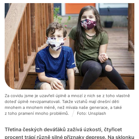
Za covidu jsme je uzavřeli úplně a mnozí z nich se z toho vlastně
doteď úplně nevzpamatovali. Takže vztahů mají dnešní děti
mnohem a mnohem méně, než mívala naše generace, a také
z toho pramení mnoho problémů.
Foto: Unsplash
Třetina českých deváťáků zažívá úzkosti, čtyřicet
procent trápí různě silné příznaky deprese. Na sklonku