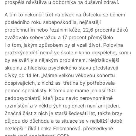
prospěla návštěva u odborníka na duševní zdraví.
A tím to nekončí: třetina dívek na Ústecku se během
posledního roku sebepoškodila, nejčastěji
propíchnutím nebo řezáním kůže, 22,6 procenta žáků
zvažovalo sebevraždu a 17 procent přemýšlelo
i o tom, jakým způsobem by si vzali život. Polovina
pražských dětí nemá ve škole nikoho dospělého, komu
by se svěřily s nějakým problémem. Nejrizikovější
skupinu z hlediska psychického stavu představují
dívky od 14 let. „Máme velkou věkovou kohortu
dospívajících, z nichž asi třetina by potřebovala
pomoc specialisty. K tomu ale máme jen asi 150
pedopsychiatrů, kteří jsou navíc nerovnoměrně
rozmístění a v některých regionech není ani jeden.
Značná část z nich je starší šedesáti let, takže brzy
půjdou do důchodu a ta situace se v nejbližší době
nezlepší,“ říká Lenka Felcmanová, předsedkyně
neziskové společnosti SOFA.