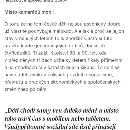
Místo kamarádů mobil
O tom, že na tom české děti nejsou psychicky dobře,
už vlastně pochybuje málokdo. Ale jak a proč se jejich
stav v minulých letech tolik zhoršil? Často si tuto
otázku klade generace jejich rodičů, dnešních
čtyřicátníků. Ti zažili školství 80. a 90. let, kde
v přeplněných třídách učitelky dětem říkaly příjmením
a na chodbách či v šatnách bujela šikana. To celé se
navíc odehrávalo v kulisách pozdního socialismu,
převratu a prudkých ekonomických a společenských
změn hned po něm.
Děti chodí samy ven daleko méně a místo
toho tráví čas s mobilem nebo tabletem.
Všudypřítomné sociální sítě jistě přinášejí