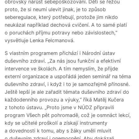
obrovský nárůst sebepoškozování. Děti se řežou
proto, že si neumí ulevit jinak, je to způsob
seberegulace, který potřebují, protože jim nikdo
neukázal například dechová cvičení. A to samé platí
o poruchách příjmu potravy nebo závislostech,“
vysvětluje Lenka Felcmanová.
S vlastním programem přichází i Národní ústav
duševního zdraví. „Za nás jsou funkční a efektivní
intervence ve školách. A tím nemyslím, že přijde
externí organizace a uspořádá jeden seminář na téma
duševního zdraví, i když i to je samozřejmě přínosné.
Ještě lepší je ale zařadit témata duševního zdraví do
každodenního provozu a výuky,“ říká Matěj Kučera
z tohoto ústavu. „Proto jsme v NÚDZ připravili
program Všech pět pohromadě, což je osmnáct lekcí,
kdy se učitelé proškolí a získají instrumenty
a dovednosti k tomu, aby s žáky uměli mluvit
o duševním zdraví i onemocnění. Aby dokázali