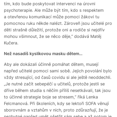
tím, kdo bude poskytovat intervenci na úrovni
psychoterapie. Ale může být tím, kdo s respektem
a otevřenou komunikací může pomoci žákovi tu
pomocnou ruku někde nalézt. Zároveň jsou učitelé pro
děti strašně důležití, protože oni a rodiče si nejdřív
mohou všimnout, že se něco děje,“ dodává Matěj
Kučera.
Než nasadíš kyslíkovou masku dětem…
Aby ale dokázali účinně pomáhat dětem, musejí
napřed učitelé pomoci sami sobě. Jejich povolání bylo
vždy stresující, od časů covidu si ale ještě neoddechli.
„Je nutné začít sebepéčí u učitelů, protože jestli se
dříve během studia s něčím příliš nesetkávali, tak jsou
to účinné strategie boje se stresem,“ říká Lenka
Felcmanová. Při školeních, kdy se lektoři SOFA věnují
sborovnám a vztahům v nich, proto zdůrazňují, že je
nezbytné napřed umět ošetřit sám sebe a až potom je