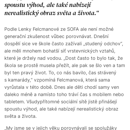
spoustu výhod, ale také nabízejí
nerealistický obraz světa a života.
Podle Lenky Felcmanové ze SOFA ale není možné
generační zkušenost vůbec porovnávat. Dnešní
dospělí sice ve škole často zažívali „studený odchov“,
ale měli mnohem bohatší síť vrstevnických vztahů,
které je držely nad vodou. „Dost často to bylo tak, že
škola se prostě musela přežít, ale pak se šlo ven a tam
byl ten pravý život. To, co nás bavilo, čas strávený
s kamarády,“ vzpomíná Felcmanová, která sama
vyrůstala v této době. Dnes ale děti chodí samy ven
daleko méně a namísto toho tráví čas s mobilem nebo
tabletem. Všudypřítomné sociální sítě jistě přinášejí
spoustu výhod, ale také nabízejí nerealistický obraz
světa a života.
„My jsme se v jejich věku porovnávali se spolužáky