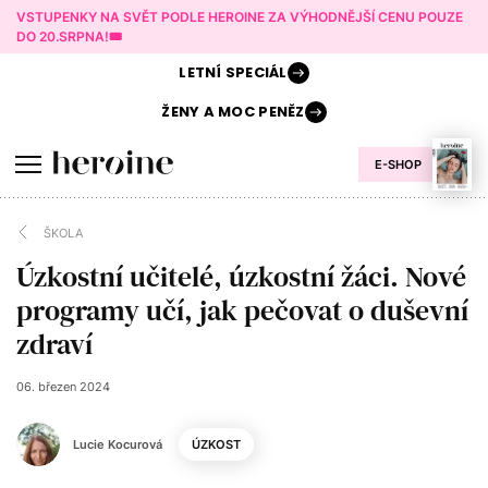
VSTUPENKY NA SVĚT PODLE HEROINE ZA VÝHODNĚJŠÍ CENU POUZE
DO 20.SRPNA!🎟️
LETNÍ
SPECIÁL
ŽENY A
MOC PENĚZ
E-SHOP
ŠKOLA
Úzkostní učitelé, úzkostní žáci. Nové
programy učí, jak pečovat o duševní
zdraví
06. březen 2024
Lucie Kocurová
ÚZKOST