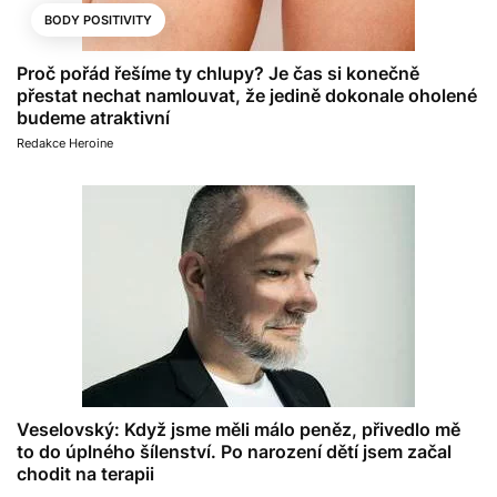
BODY POSITIVITY
Proč pořád řešíme ty chlupy? Je čas si konečně
přestat nechat namlouvat, že jedině dokonale oholené
budeme atraktivní
Redakce Heroine
Veselovský: Když jsme měli málo peněz, přivedlo mě
to do úplného šílenství. Po narození dětí jsem začal
chodit na terapii