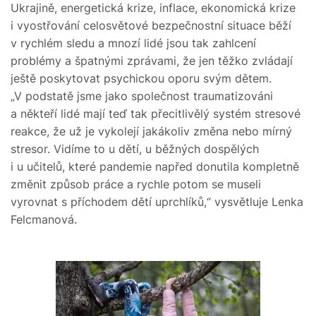
Ukrajině, energetická krize, inflace, ekonomická krize
i vyostřování celosvětové bezpečnostní situace běží
v rychlém sledu a mnozí lidé jsou tak zahlcení
problémy a špatnými zprávami, že jen těžko zvládají
ještě poskytovat psychickou oporu svým dětem.
„V podstatě jsme jako společnost traumatizováni
a někteří lidé mají teď tak přecitlivělý systém stresové
reakce, že už je vykolejí jakákoliv změna nebo mírný
stresor. Vidíme to u dětí, u běžných dospělých
i u učitelů, které pandemie napřed donutila kompletně
změnit způsob práce a rychle potom se museli
vyrovnat s příchodem dětí uprchlíků,“ vysvětluje Lenka
Felcmanová.