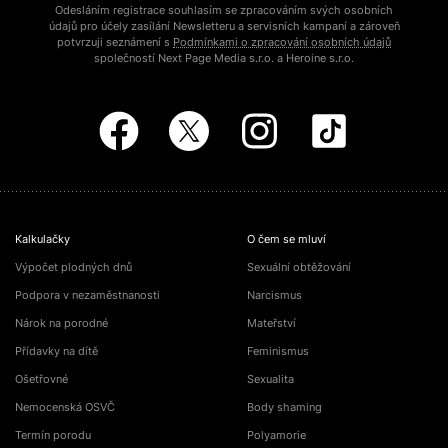
Odesláním registrace souhlasím se zpracováním svých osobních
údajů pro účely zasílání Newsletteru a servisních kampaní a zároveň
potvrzuji seznámení s
Podmínkami o zpracování osobních údajů
společností Next Page Media s.r.o. a Heroine s.r.o.
Kalkulačky
O čem se mluví
Výpočet plodných dnů
Sexuální obtěžování
Podpora v nezaměstnanosti
Narcismus
Nárok na porodné
Mateřství
Přídavky na dítě
Feminismus
Ošetřovné
Sexualita
Nemocenská OSVČ
Body shaming
Termín porodu
Polyamorie