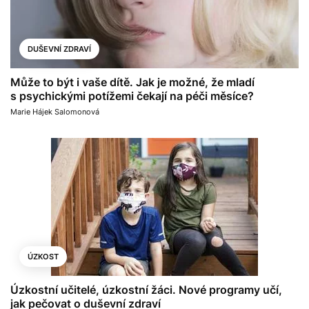
DUŠEVNÍ ZDRAVÍ
Může to být i vaše dítě. Jak je možné, že mladí
s psychickými potížemi čekají na péči měsíce?
Marie Hájek Salomonová
ÚZKOST
Úzkostní učitelé, úzkostní žáci. Nové programy učí,
jak pečovat o duševní zdraví