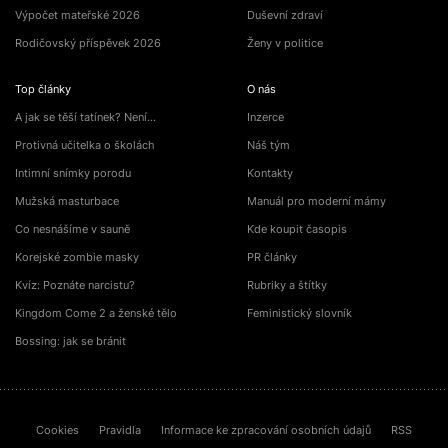
Výpočet mateřské 2026
Duševní zdraví
Rodičovský příspěvek 2026
Ženy v politice
Top články
O nás
A jak se těší tatínek? Není…
Inzerce
Protivná učitelka o školách
Náš tým
Intimní snímky porodu
Kontakty
Mužská masturbace
Manuál pro moderní mámy
Co nesnášíme v sauně
Kde koupit časopis
Korejské zombie masky
PR články
Kvíz: Poznáte narcistu?
Rubriky a štítky
Kingdom Come 2 a ženské tělo
Feministický slovník
Bossing: jak se bránit
Cookies
Pravidla
Informace ke zpracování osobních údajů
RSS