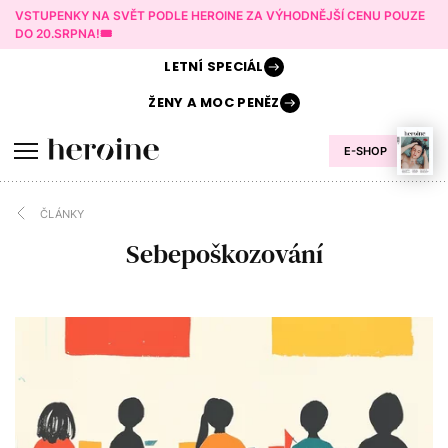
VSTUPENKY NA SVĚT PODLE HEROINE ZA VÝHODNĚJŠÍ CENU POUZE
DO 20.SRPNA!🎟️
LETNÍ
SPECIÁL
ŽENY A
MOC PENĚZ
E-SHOP
ČLÁNKY
Sebepoškozování