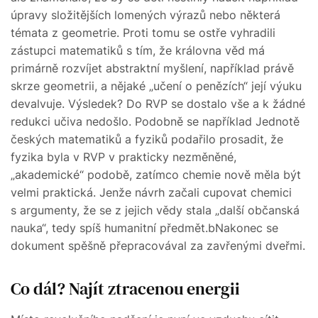
úpravy složitějších lomených výrazů nebo některá
témata z geometrie. Proti tomu se ostře vyhradili
zástupci matematiků s tím, že královna věd má
primárně rozvíjet abstraktní myšlení, například právě
skrze geometrii, a nějaké „učení o penězích“ její výuku
devalvuje. Výsledek? Do RVP se dostalo vše a k žádné
redukci učiva nedošlo. Podobně se například Jednotě
českých matematiků a fyziků podařilo prosadit, že
fyzika byla v RVP v prakticky nezměněné,
„akademické“ podobě, zatímco chemie nově měla být
velmi praktická. Jenže návrh začali cupovat chemici
s argumenty, že se z jejich vědy stala „další občanská
nauka“, tedy spíš humanitní předmět.bNakonec se
dokument spěšně přepracovával za zavřenými dveřmi.
Co dál? Najít ztracenou energii