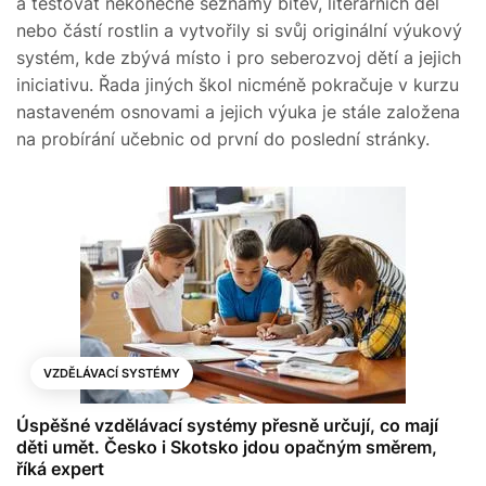
a testovat nekonečné seznamy bitev, literárních děl
nebo částí rostlin a vytvořily si svůj originální výukový
systém, kde zbývá místo i pro seberozvoj dětí a jejich
iniciativu. Řada jiných škol nicméně pokračuje v kurzu
nastaveném osnovami a jejich výuka je stále založena
na probírání učebnic od první do poslední stránky.
VZDĚLÁVACÍ SYSTÉMY
Úspěšné vzdělávací systémy přesně určují, co mají
děti umět. Česko i Skotsko jdou opačným směrem,
říká expert