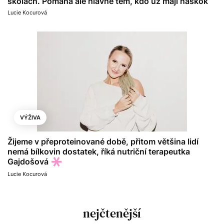
školách. Pomáhá ale hlavně těm, kdo už mají náskok
Lucie Kocurová
VÝŽIVA
Žijeme v přeproteinované době, přitom většina lidí
nemá bílkovin dostatek, říká nutriční terapeutka
Gajdošová
Lucie Kocurová
nejčtenější