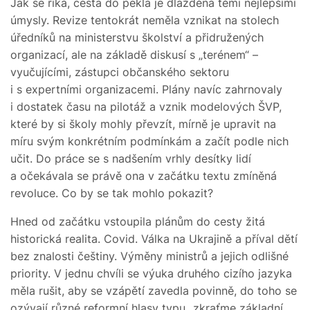
Jak se říká, cesta do pekla je dlážděná těmi nejlepšími
úmysly. Revize tentokrát neměla vznikat na stolech
úředníků na ministerstvu školství a přidružených
organizací, ale na základě diskusí s „terénem“ –
vyučujícími, zástupci občanského sektoru
i s expertními organizacemi. Plány navíc zahrnovaly
i dostatek času na pilotáž a vznik modelových ŠVP,
které by si školy mohly převzít, mírně je upravit na
míru svým konkrétním podmínkám a začít podle nich
učit. Do práce se s nadšením vrhly desítky lidí
a očekávala se právě ona v začátku textu zmíněná
revoluce. Co by se tak mohlo pokazit?
Hned od začátku vstoupila plánům do cesty žitá
historická realita. Covid. Válka na Ukrajině a příval dětí
bez znalosti češtiny. Výměny ministrů a jejich odlišné
priority. V jednu chvíli se výuka druhého cizího jazyka
měla rušit, aby se vzápětí zavedla povinně, do toho se
ozývají různé reformní hlasy typu „zkraťme základní