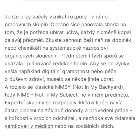
Jenže brzy začaly vznikat rozpory i v rámci
pracovních skupin. Obecně sice panovala shoda na
tom, že je potřeba ubírat učiva, každý nicméně kopal
za svůj předmět. Zkuste sáhnout češtináři na doplněk
nebo chemikáři na systematické názvosloví
organických sloučenin. Předmětem lítých sporů se
ukázala i plánovaná redukce hodin. Aby se do výuky
vešla například digitální gramotnost nebo péče
o duševní zdraví, muselo se někde jinde ubrat.
A rozjelo se klasické NIMBY (Not In My Backyard),
tedy NIMS – Not In My Subject, ne v mém předmětu.
Expertní skupiny se rozpadaly, klíčoví lidé – navíc
často placení na základě dohody o provedení práce –
s hořkostí v srdcích odcházeli, a nezřídka své zklamání
ventilovali v médiích
nebo na sociálních sítích.