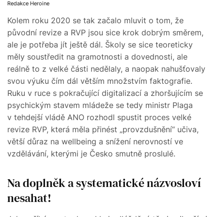
Redakce Heroine
Kolem roku 2020 se tak začalo mluvit o tom, že
původní revize a RVP jsou sice krok dobrým směrem,
ale je potřeba jít ještě dál. Školy se sice teoreticky
měly soustředit na gramotnosti a dovednosti, ale
reálně to z velké části nedělaly, a naopak nahušťovaly
svou výuku čím dál větším množstvím faktografie.
Ruku v ruce s pokračující digitalizací a zhoršujícím se
psychickým stavem mládeže se tedy ministr Plaga
v tehdejší vládě ANO rozhodl spustit proces velké
revize RVP, která měla přinést „provzdušnění“ učiva,
větší důraz na wellbeing a snížení nerovností ve
vzdělávání, kterými je Česko smutně proslulé.
Na doplněk a systematické názvosloví
nesahat!