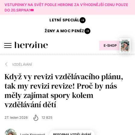
VSTUPENKY NA SVĚT PODLE HEROINE ZA VÝHODNĚJŠÍ CENU POUZE
DO 20.SRPNA!🎟️
LETNÍ
SPECIÁL
ŽENY A
MOC PENĚZ
E-SHOP
VZDĚLÁVÁNÍ
Když vy revizi vzdělávacího plánu,
tak my revizi revize! Proč by nás
měly zajímat spory kolem
vzdělávání dětí
27. leden 2026
12 825
Lucie Kocurová
REFORMA VZDĚLÁVÁNÍ