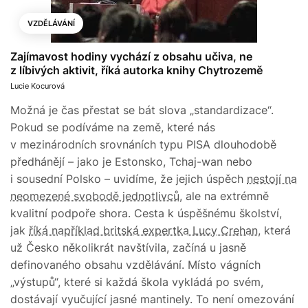
VZDĚLÁVÁNÍ
Zajímavost hodiny vychází z obsahu učiva, ne
z líbivých aktivit, říká autorka knihy Chytrozemě
Lucie Kocurová
Možná je čas přestat se bát slova „standardizace“.
Pokud se podíváme na země, které nás
v mezinárodních srovnáních typu PISA dlouhodobě
předhánějí – jako je Estonsko, Tchaj-wan nebo
i sousední Polsko – uvidíme, že jejich úspěch
nestojí na
neomezené svobodě jednotlivců
, ale na extrémně
kvalitní podpoře shora. Cesta k úspěšnému školství,
jak
říká například britská expertka Lucy Crehan
, která
už Česko několikrát navštívila, začíná u jasně
definovaného obsahu vzdělávání. Místo vágních
„výstupů“, které si každá škola vykládá po svém,
dostávají vyučující jasné mantinely. To není omezování