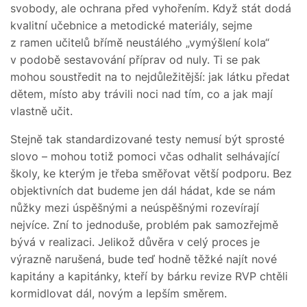
svobody, ale ochrana před vyhořením. Když stát dodá
kvalitní učebnice a metodické materiály, sejme
z ramen učitelů břímě neustálého „vymýšlení kola“
v podobě sestavování příprav od nuly. Ti se pak
mohou soustředit na to nejdůležitější: jak látku předat
dětem, místo aby trávili noci nad tím, co a jak mají
vlastně učit.
Stejně tak standardizované testy nemusí být sprosté
slovo – mohou totiž pomoci včas odhalit selhávající
školy, ke kterým je třeba směřovat větší podporu. Bez
objektivních dat budeme jen dál hádat, kde se nám
nůžky mezi úspěšnými a neúspěšnými rozevírají
nejvíce. Zní to jednoduše, problém pak samozřejmě
bývá v realizaci. Jelikož důvěra v celý proces je
výrazně narušená, bude teď hodně těžké najít nové
kapitány a kapitánky, kteří by bárku revize RVP chtěli
kormidlovat dál, novým a lepším směrem.