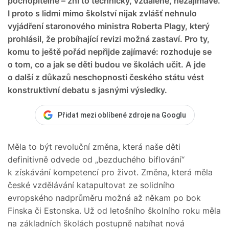
pochopitelně – zní to technicky, vzdáleně, nezajímavě.
I proto s lidmi mimo školství nijak zvlášť nehnulo
vyjádření staronového ministra Roberta Plagy, který
prohlásil, že probíhající revizi možná zastaví. Pro ty,
komu to ještě pořád nepřijde zajímavé: rozhoduje se
o tom, co a jak se děti budou ve školách učit. A jde
o další z důkazů neschopnosti českého státu vést
konstruktivní debatu s jasnými výsledky.
Přidat mezi oblíbené zdroje na Googlu
Měla to být revoluční změna, která naše děti
definitivně odvede od „bezduchého biflování“
k získávání kompetencí pro život. Změna, která měla
české vzdělávání katapultovat ze solidního
evropského nadprůměru možná až někam po bok
Finska či Estonska. Už od letošního školního roku měla
na základních školách postupně nabíhat nová