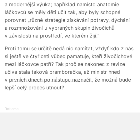
a modernější výuka; například namísto anatomie
láčkovců se měly děti učit tak, aby byly schopné
porovnat „různé strategie získávání potravy, dýchání
a rozmnožování u vybraných skupin živočichů
v závislosti na prostředí, ve kterém žijí.“
Proti tomu se určitě nedá nic namítat, vždyť kdo z nás
si ještě ve čtyřiceti vůbec pamatuje, kteří živočichové
mezi láčkovce patří? Tak proč se nakonec z revize
učiva stala taková bramboračka, až ministr hned
v
prvních dnech po nástupu naznačil
, že možná bude
lepší celý proces utnout?