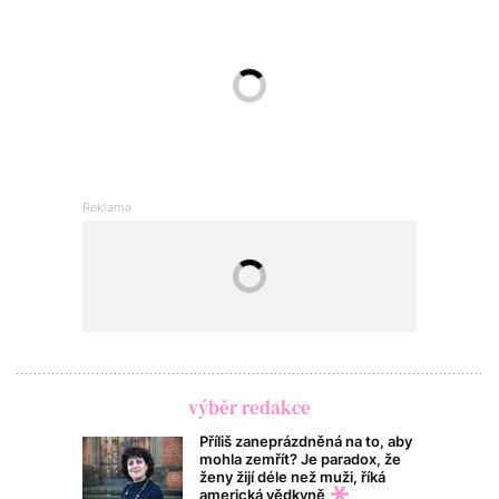
výběr redakce
Příliš zaneprázdněná na to, aby
mohla zemřít? Je paradox, že
ženy žijí déle než muži, říká
americká vědkyně