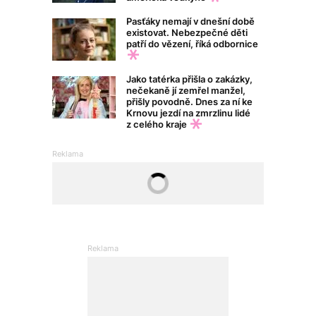
Pasťáky nemají v dnešní době
existovat. Nebezpečné děti
patří do vězení, říká odbornice
Jako tatérka přišla o zakázky,
nečekaně jí zemřel manžel,
přišly povodně. Dnes za ní ke
Krnovu jezdí na zmrzlinu lidé
z celého kraje