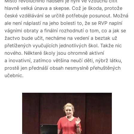
Místo revolučního nadšení je nyní ve vzduchu cítit
hlavně velká únava a skepse. Což je škoda, protože
české vzdělávání se určitě potřebuje posunout. Možná
ale není náplastí na jeho bolesti to, že se RVP naplní
vágními obraty a finální rozhodnutí o tom, co a jak se
žactvo bude učit, necháme na vedení a beztak už
přetížených vyučujících jednotlivých škol. Takže nic
nového. Některé školy jsou ohromně aktivní
a inovativní, zatímco většina neučí děti, nýbrž látku,
prostě jen přednáší obsah nesmyslně přehuštěných
učebnic.