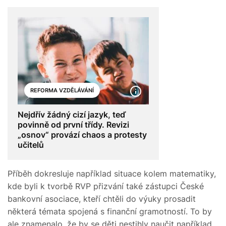
REFORMA VZDĚLÁVÁNÍ
Nejdřív žádný cizí jazyk, teď
povinně od první třídy. Revizi
„osnov“ provází chaos a protesty
učitelů
Příběh dokresluje například situace kolem matematiky,
kde byli k tvorbě RVP přizvání také zástupci České
bankovní asociace, kteří chtěli do výuky prosadit
některá témata spojená s finanční gramotností. To by
ale znamenalo, že by se děti nestihly naučit například