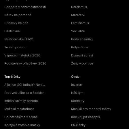
Podpora v nezaměstnanosti
Narcismus
Nárok na porodné
Mateřství
Přídavky na dítě
Feminismus
Ošetřovné
Sexualita
Nemocenská OSVČ
Body shaming
Termín porodu
Polyamorie
Výpočet mateřské 2026
Duševní zdraví
Rodičovský příspěvek 2026
Ženy v politice
Top články
O nás
A jak se těší tatínek? Není…
Inzerce
Protivná učitelka o školách
Náš tým
Intimní snímky porodu
Kontakty
Mužská masturbace
Manuál pro moderní mámy
Co nesnášíme v sauně
Kde koupit časopis
Korejské zombie masky
PR články