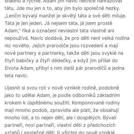
snadno a rychle. Adam jim navíc nechce nahrazovat
tátu. Jde mu jen o to, aby jim bylo společně hezky.
„Lenčin bývalý manžel je skvělý táta a své děti miluje.
Táta je jen jeden. Já nejsem táta, já jsem prostě
Adam,“ říká a označení nevlastní táta vlastně ani
nepoužívá. Navíc dodává, že pro děti není velká rodina
nic nového. Jejich prarodiče jsou rozvedení a mají
nové partnery a partnerky, takže děti jsou zvyklé na
čtyři babičky a čtyři dědečky, a když jim přišel do
života Adam, přibyl s ním další pár prarodičů a jedna
teta navíc.
Ujasnit si svou roli v nově vzniklé rodině, podobně
jako to udělal Adam, je podle odborníků základním
krokem k úspěšnému soužití. Komponované rodiny
mají mnoho podob, zpravidla ale platí, že obsahují
mnoho lidí, a to nejen dětí, ale i dospělých. Bývalí
partneři, noví partneři, vlastní děti z předchozích
vztahů i společné děti, ti všichni do nově vzniklé