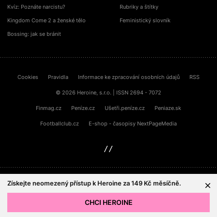
Kvíz: Poznáte narcistu?
Rubriky a štítky
Kingdom Come 2 a ženské tělo
Feministický slovník
Bossing: jak se bránit
Cookies
Pravidla
Informace ke zpracování osobních údajů
RSS
© 2026 Heroine, s.r.o. | ISSN 2694 - 7072
Finmag.cz
Peníze.cz
Ušetři.peníze.cz
Peniaze.sk
Footballclub.cz
E-shop - časopisy NextPageMedia
sinfin.digital
Získejte neomezený přístup k Heroine za 149 Kč měsíčně.
Tištěnou Heroine seženete také u našich partnerů
CHCI HEROINE