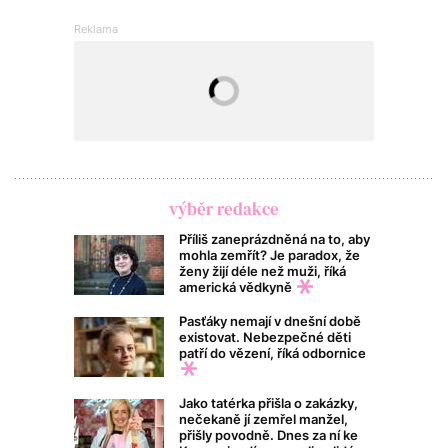
výběr redakce
Příliš zaneprázdněná na to, aby
mohla zemřít? Je paradox, že
ženy žijí déle než muži, říká
americká vědkyně
Pasťáky nemají v dnešní době
existovat. Nebezpečné děti
patří do vězení, říká odbornice
Jako tatérka přišla o zakázky,
nečekaně jí zemřel manžel,
přišly povodně. Dnes za ní ke