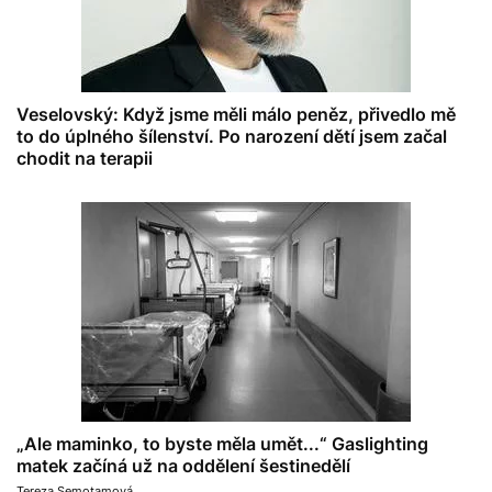
Veselovský: Když jsme měli málo peněz, přivedlo mě
to do úplného šílenství. Po narození dětí jsem začal
chodit na terapii
„Ale maminko, to byste měla umět...“ Gaslighting
matek začíná už na oddělení šestinedělí
Tereza Semotamová