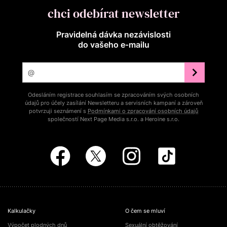
chci odebírat newsletter
Pravidelná dávka nezávislosti
do vašeho e‑mailu
Odesláním registrace souhlasím se zpracováním svých osobních
údajů pro účely zasílání Newsletteru a servisních kampaní a zároveň
potvrzuji seznámení s
Podmínkami o zpracování osobních údajů
společností Next Page Media s.r.o. a Heroine s.r.o.
Kalkulačky
O čem se mluví
Výpočet plodných dnů
Sexuální obtěžování