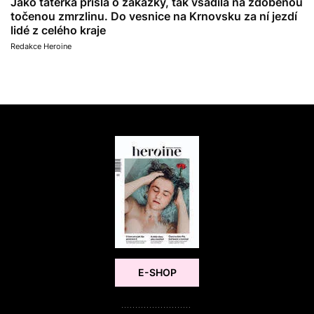
Jako tatérka přišla o zakázky, tak vsadila na zdobenou
točenou zmrzlinu. Do vesnice na Krnovsku za ní jezdí
lidé z celého kraje
Redakce Heroine
E-SHOP