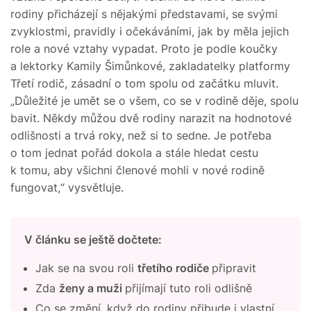
rodiny přicházejí s nějakými představami, se svými
zvyklostmi, pravidly i očekáváními, jak by měla jejich
role a nové vztahy vypadat. Proto je podle koučky
a lektorky Kamily Šimůnkové, zakladatelky platformy
Třetí rodič, zásadní o tom spolu od začátku mluvit.
„Důležité je umět se o všem, co se v rodině děje, spolu
bavit. Někdy můžou dvě rodiny narazit na hodnotové
odlišnosti a trvá roky, než si to sedne. Je potřeba
o tom jednat pořád dokola a stále hledat cestu
k tomu, aby všichni členové mohli v nové rodině
fungovat,“ vysvětluje.
V článku se ještě dočtete:
Jak se na svou roli
třetího rodiče
připravit
Zda
ženy a muži
přijímají tuto roli odlišně
Co se změní, když do rodiny přibude i vlastní