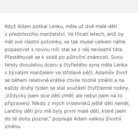
Když Adam potkal Lenku, měla už dvě malé děti
z předchozího manželství. Ve třiceti letech, aniž by
měl své vlastní potomky, se tak musel celkem náhle
popasovat s novou rolí: stal se z něj nevlastní táta.
Přestěhovali se k sobě po půlroční známosti. Svou
tehdy dvouletou dceru a čtyřletého syna měla Lenka
s bývalým manželem ve střídavé péči. Adamův život
se během relativně krátké chvíle hodně změnil a na
každý druhý týden se stal součástí čtyřčlenné rodiny.
„Vždycky jsem sice děti chtěl, ale nebyl jsem na to
připravený. Nikdo z mých vrstevníků ještě děti neměl,
Lenčiny děti pro mě byly první malé děti, které jsem
do té doby poznal,“ popisuje Adam velkou životní
změnu.