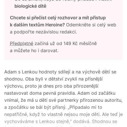
biologické dítě
Chcete si přečíst celý rozhovor a mít přístup
k dalším textům Heroine?
Odemkněte si celý web
a podpořte nezávislou redakci.
Předplatné
začíná už od 149 Kč měsíčně
a můžete ho i darovat.
Adam s Lenkou hodnoty sdílejí a na výchově dětí se
shodnou. Oba byli v dětství zvyklí na přísnější
výchovu, proto je dnes pro oba přirozenější
nastavovat doma pevná pravidla. Adam od začátku
vnímal, že má u dětí své partnerky přirozenou autoritu,
a zpočátku se bál být přísný. „Připadalo mi to
nepatřičné, když to vlastně nejsou moje děti. Ale teď je
vychováváme s Lenkou stejně,“ dodává. Shodnou se