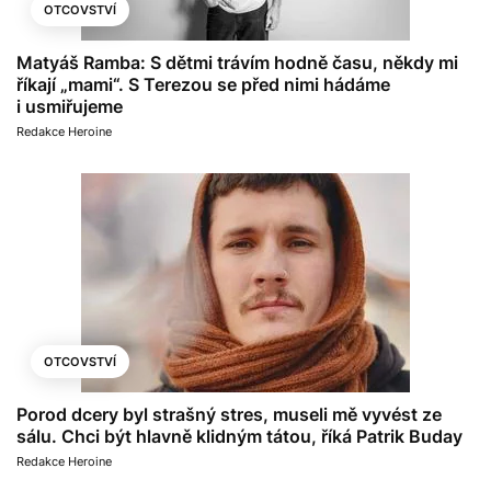
OTCOVSTVÍ
Matyáš Ramba: S dětmi trávím hodně času, někdy mi
říkají „mami“. S Terezou se před nimi hádáme
i usmiřujeme
Redakce Heroine
OTCOVSTVÍ
Porod dcery byl strašný stres, museli mě vyvést ze
sálu. Chci být hlavně klidným tátou, říká Patrik Buday
Redakce Heroine