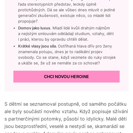
řada stereotypních představ, leckdy úplně
protichůdných. Dá se ale vůbec dnes mluvit o jediné
generační zkušenosti, existuje něco, co mladé lidi
propojuje?
Domov jako luxus
. Mladí lidé kvůli drahým nájmům
a nejistým smlouvám odkládají studium, vztahy, děti
i práci, kterou by opravdu chtěli dělat.
Krátké vlasy jsou síla.
Ostříhaná hlava dřív pro ženy
znamenala potupu, dnes je to radikální projev
svobody. Co se stane, když vezmete do ruky strojek
a ukáže se, že už se nemáte za co schovat?
CHCI NOVOU HEROINE
S dětmi se seznamoval postupně, od samého počátku
ale byly součástí nového vztahu. Když popisuje sžívání
s partnerčinými potomky, působí to idylicky. Malé děti
jsou bezprostřední, veselé a nestydí se, skamarádí se