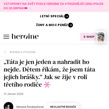
VSTUPENKY NA SVĚT PODLE HEROINE ZA VÝHODNĚJŠÍ CENU POUZE
DO 20.SRPNA!🎟️
LETNÍ
SPECIÁL
ŽENY A
MOC PENĚZ
E-SHOP
RODINA A VÝCHOVA
„Táta je jen jeden a nahradit ho
nejde. Dětem říkám, že jsem táta
jejich brášky.“ Jak se žije v roli
třetího rodiče
17. červen 2026
Simona Fendrychová
NEVLASTNÍ RODIČE