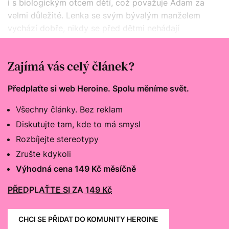
i s biologickým otcem dětí, což považuje Adam za
velmi důležité. Lenka se svým bývalým manželem
vychází dobře, nikdy se před dětmi nehádají
a Adamovi to roli třetího rodiče ulehčuje, protože
nemá pocit, že někomu konkuruje.
Zajímá vás celý článek?
Předplaťte si web Heroine. Spolu měníme svět.
Všechny články. Bez reklam
Diskutujte tam, kde to má smysl
Rozbíjejte stereotypy
Zrušte kdykoli
Výhodná cena 149 Kč měsíčně
PŘEDPLAŤTE SI ZA 149 Kč
CHCI SE PŘIDAT DO KOMUNITY HEROINE