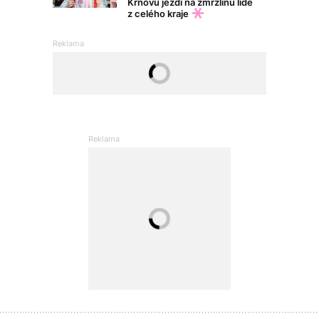
Krnovu jezdí na zmrzlinu lidé
z celého kraje