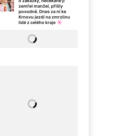
o zakázky, nečekaně jí
zemřel manžel, přišly
povodně. Dnes za ní ke
Krnovu jezdí na zmrzlinu
lidé z celého kraje