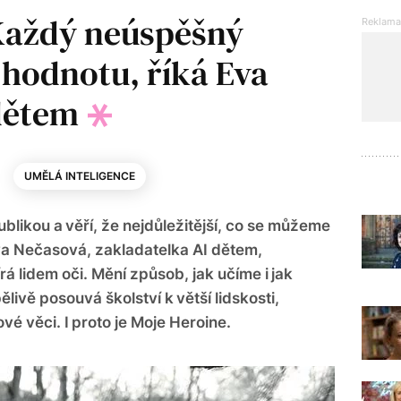
Každý neúspěšný
hodnotu, říká Eva
 dětem
UMĚLÁ INTELIGENCE
ublikou a věří, že nejdůležitější, co se můžeme
Eva Nečasová, zakladatelka AI dětem,
á lidem oči. Mění způsob, jak učíme i jak
ělivě posouvá školství k větší lidskosti,
é věci. I proto je Moje Heroine.