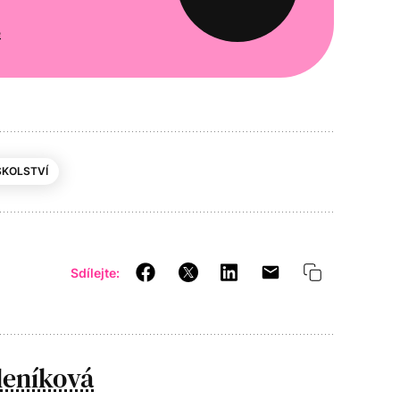
e
 ŠKOLSTVÍ
Sdílejte:
leníková