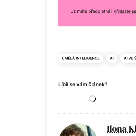
Už máte předplatné?
Přihlaste s
UMĚLÁ INTELIGENCE
AI
AI VE
Líbil se vám článek?
Ilona K