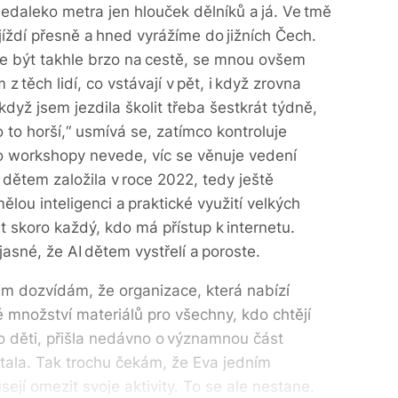
edaleko metra jen hlouček dělníků a já. Ve tmě
jíždí přesně a hned vyrážíme do jižních Čech.
me být takhle brzo na cestě, se mnou ovšem
 z těch lidí, co vstávají v pět, i když zrovna
 když jsem jezdila školit třeba šestkrát týdně,
o to horší,“ usmívá se, zatímco kontroluje
o workshopy nevede, víc se věnuje vedení
 dětem založila v roce 2022, tedy ještě
ělou inteligenci a praktické využití velkých
 skoro každý, kdo má přístup k internetu.
jasné, že AI dětem vystřelí a poroste.
 dozvídám, že organizace, která nabízí
množství materiálů pro všechny, kdo chtějí
o děti, přišla nedávno o významnou část
ítala. Tak trochu čekám, že Eva jedním
jí omezit svoje aktivity. To se ale nestane.