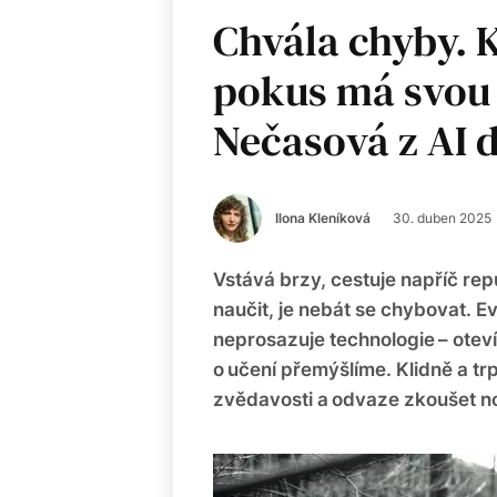
Chvála chyby. 
pokus má svou 
Nečasová z AI
Ilona Kleníková
30. duben 2025
Vstává brzy, cestuje napříč rep
naučit, je nebát se chybovat. 
neprosazuje technologie – otevír
o učení přemýšlíme. Klidně a trp
zvědavosti a odvaze zkoušet nov