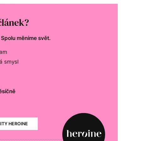
lka Jitka snížily platy a jedeme dál,“ dozvídám
článek?
. Spolu měníme svět.
lam
má smysl
ěsíčně
NITY HEROINE