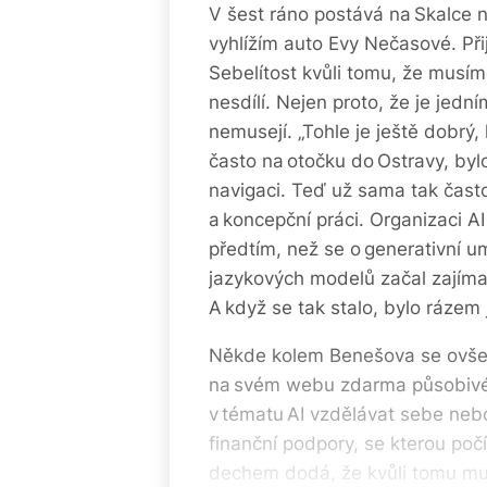
V šest ráno postává na Skalce n
vyhlížím auto Evy Nečasové. Při
Sebelítost kvůli tomu, že musí
nesdílí. Nejen proto, že je jedním
nemusejí. „Tohle je ještě dobrý,
často na otoč­ku do Ostravy, byl
navigaci. Teď už sama tak čast
a koncepční práci. Organizaci AI
předtím, než se o generativní um
jazykových modelů začal zajímat
A když se tak stalo, bylo rázem 
Někde kolem Benešova se ovšem
na svém webu zdarma působivé 
v tématu AI vzdělávat sebe neb
finanční podpory, se kterou poč
dechem dodá, že kvůli tomu muse