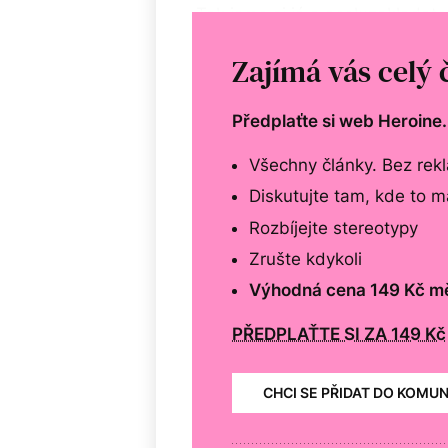
„Tak jsme si já a spoluzakladate
se místo toho.
Zajímá vás celý 
Předplaťte si web Heroine
Všechny články. Bez rek
Diskutujte tam, kde to 
Rozbíjejte stereotypy
Zrušte kdykoli
Výhodná cena 149 Kč m
PŘEDPLAŤTE SI ZA 149 Kč
CHCI SE PŘIDAT DO KOMU