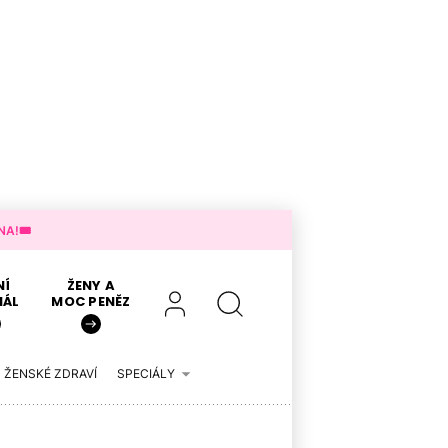
A!🎟️
NÍ
ŽENY A
IÁL
MOC PENĚZ
ŽENSKÉ ZDRAVÍ
SPECIÁLY