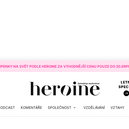
PENKY NA SVĚT PODLE HEROINE ZA VÝHODNĚJŠÍ CENU POUZE DO 20.SRPN
LET
SPEC
PODCAST
KOMENTÁŘE
SPOLEČNOST
VZDĚLÁVÁNÍ
VZTAHY