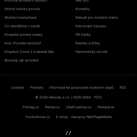
Protivná učitelka o školách
Náš tým
Intimní snímky porodu
Kontakty
Mužská masturbace
Manuál pro moderní mámy
Co nesnášíme v sauně
Kde koupit časopis
Korejské zombie masky
PR články
Kvíz: Poznáte narcistu?
Rubriky a štítky
Kingdom Come 2 a ženské tělo
Feministický slovník
Bossing: jak se bránit
Cookies
Pravidla
Informace ke zpracování osobních údajů
RSS
© 2026 Heroine, s.r.o. | ISSN 2694 - 7072
Finmag.cz
Peníze.cz
Ušetři.peníze.cz
Peniaze.sk
Footballclub.cz
E-shop - časopisy NextPageMedia
sinfin.digital