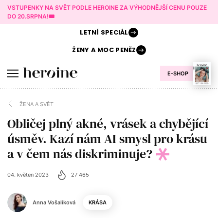
VSTUPENKY NA SVĚT PODLE HEROINE ZA VÝHODNĚJŠÍ CENU POUZE
DO 20.SRPNA!🎟️
LETNÍ
SPECIÁL
ŽENY A
MOC PENĚZ
E-SHOP
ŽENA A SVĚT
Obličej plný akné, vrásek a chybějící
úsměv. Kazí nám AI smysl pro krásu
a v čem nás diskriminuje?
04. květen 2023
27 465
Anna Vošalíková
KRÁSA