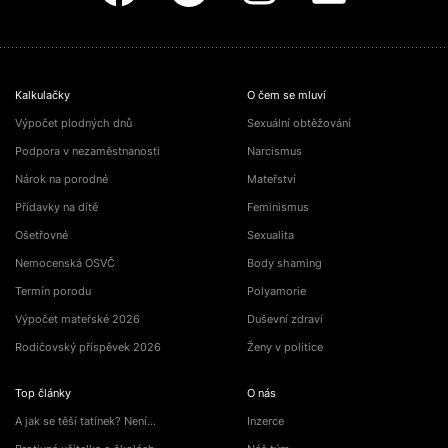
Kalkulačky
O čem se mluví
Výpočet plodných dnů
Sexuální obtěžování
Podpora v nezaměstnanosti
Narcismus
Nárok na porodné
Mateřství
Přídavky na dítě
Feminismus
Ošetřovné
Sexualita
Nemocenská OSVČ
Body shaming
Termín porodu
Polyamorie
Výpočet mateřské 2026
Duševní zdraví
Rodičovský příspěvek 2026
Ženy v politice
Top články
O nás
A jak se těší tatínek? Není…
Inzerce