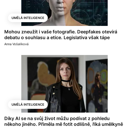
UMĚLÁ INTELIGENCE
Mohou zneužít i vaše fotografie. Deepfakes otevírá
debatu o souhlasu a etice. Legislativa však tápe
Anna Vošalíková
UMĚLÁ INTELIGENCE
Díky AI se na svůj život můžu podívat z pohledu
někoho jiného. Přiměla mě fotit odlišně, říká umělkyně