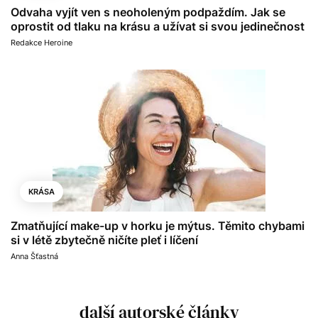
Odvaha vyjít ven s neoholeným podpaždím. Jak se
oprostit od tlaku na krásu a užívat si svou jedinečnost
Redakce Heroine
KRÁSA
Zmatňující make-up v horku je mýtus. Těmito chybami
si v létě zbytečně ničíte pleť i líčení
Anna Šťastná
další autorské články