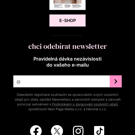
E-SHOP
chci odebírat newsletter
Pravidelná dávka nezávislosti
do vašeho e‑mailu
Odesláním registrace souhlasím se zpracováním svých osobních
údajů pro účely zasílání Newsletteru a servisních kampaní a zároveň
potvrzuji seznámení s
Podmínkami o zpracování osobních údajů
společností Next Page Media s.r.o. a Heroine s.r.o.