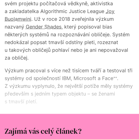
svém projektu počítačová vědkyně, aktivistka
a zakladatelka Algorithmic Justice League
Joy
Buolamwini
. Už v roce 2018 zveřejnila výzkum
nazvaný
Gender Shades
, který popisoval bias
některých systémů na rozpoznávání obličeje. Systém
nedokázal popsat tmavší odstíny pleti, rozeznat
u takových obličejů pohlaví nebo je ani nepovažoval
za obličej.
Výzkum pracoval s více než tisícem tváří a testoval tři
systémy od společností IBM, Microsoft a Faceᐩᐩ.
Z výzkumu vyplynulo, že největší potíže měly systémy
především s jedním typem objektu – se ženami
s tmavší pletí.
Průměr, do kterého se nezamilujete
Zajímá vás celý článek?