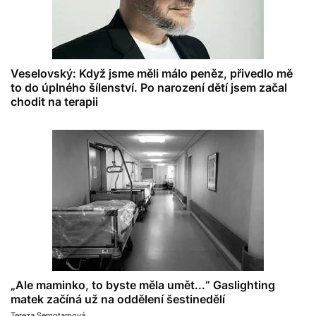
Veselovský: Když jsme měli málo peněz, přivedlo mě
to do úplného šílenství. Po narození dětí jsem začal
chodit na terapii
„Ale maminko, to byste měla umět...“ Gaslighting
matek začíná už na oddělení šestinedělí
Tereza Semotamová