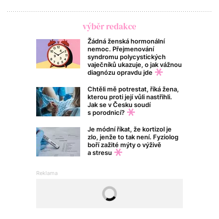
výběr redakce
Žádná ženská hormonální
nemoc. Přejmenování
syndromu polycystických
vaječníků ukazuje, o jak vážnou
diagnózu opravdu jde
Chtěli mě potrestat, říká žena,
kterou proti její vůli nastřihli.
Jak se v Česku soudí
s porodnicí?
Je módní říkat, že kortizol je
zlo, jenže to tak není. Fyziolog
boří zažité mýty o výživě
a stresu