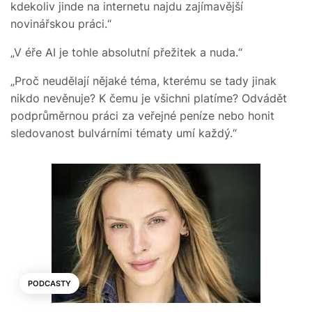
kdekoliv jinde na internetu najdu zajímavější
novinářskou práci.“
„V éře AI je tohle absolutní přežitek a nuda.“
„Proč neudělají nějaké téma, kterému se tady jinak
nikdo nevěnuje? K čemu je všichni platíme? Odvádět
podprůměrnou práci za veřejné peníze nebo honit
sledovanost bulvárními tématy umí každý.“
PODCASTY