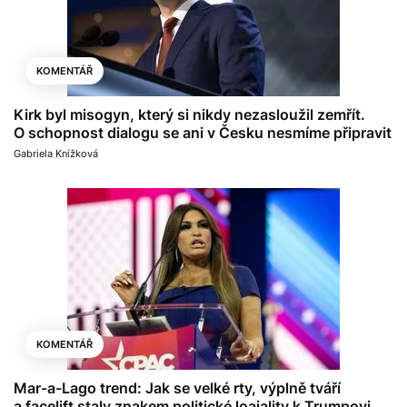
KOMENTÁŘ
Kirk byl misogyn, který si nikdy nezasloužil zemřít.
O schopnost dialogu se ani v Česku nesmíme připravit
Gabriela Knížková
KOMENTÁŘ
Mar-a-Lago trend: Jak se velké rty, výplně tváří
a facelift staly znakem politické loajality k Trumpovi