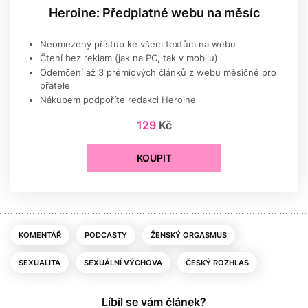
Heroine: Předplatné webu na měsíc
Neomezený přístup ke všem textům na webu
Čtení bez reklam (jak na PC, tak v mobilu)
Odemčení až 3 prémiových článků z webu měsíčně pro
přátele
Nákupem podpoříte redakci Heroine
129
Kč
KOUPIT
KOMENTÁŘ
PODCASTY
ŽENSKÝ ORGASMUS
SEXUALITA
SEXUÁLNÍ VÝCHOVA
ČESKÝ ROZHLAS
Líbil se vám článek?