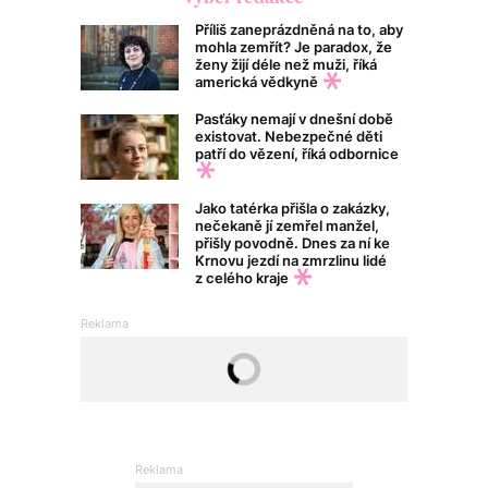
Příliš zaneprázdněná na to, aby
mohla zemřít? Je paradox, že
ženy žijí déle než muži, říká
americká vědkyně
Pasťáky nemají v dnešní době
existovat. Nebezpečné děti
patří do vězení, říká odbornice
Jako tatérka přišla o zakázky,
nečekaně jí zemřel manžel,
přišly povodně. Dnes za ní ke
Krnovu jezdí na zmrzlinu lidé
z celého kraje