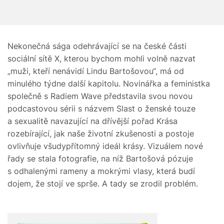
Nekonečná sága odehrávající se na české části
sociální sítě X, kterou bychom mohli volně nazvat
„muži, kteří nenávidí Lindu Bartošovou“, má od
minulého týdne další kapitolu. Novinářka a feministka
společně s Radiem Wave představila svou novou
podcastovou sérii s názvem Slast o ženské touze
a sexualitě navazující na dřívější pořad Krása
rozebírající, jak naše životní zkušenosti a postoje
ovlivňuje všudypřítomný ideál krásy. Vizuálem nové
řady se stala fotografie, na níž Bartošová pózuje
s odhalenými rameny a mokrými vlasy, která budí
dojem, že stojí ve sprše. A tady se zrodil problém.