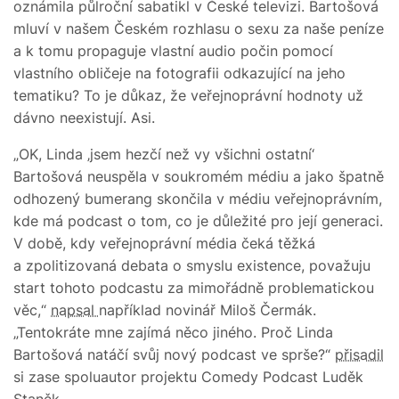
oznámila půlroční sabatikl v České televizi. Bartošová
mluví v našem Českém rozhlasu o sexu za naše peníze
a k tomu propaguje vlastní audio počin pomocí
vlastního obličeje na fotografii odkazující na jeho
tematiku? To je důkaz, že veřejnoprávní hodnoty už
dávno neexistují. Asi.
„OK, Linda ‚jsem hezčí než vy všichni ostatní‘
Bartošová neuspěla v soukromém médiu a jako špatně
odhozený bumerang skončila v médiu veřejnoprávním,
kde má podcast o tom, co je důležité pro její generaci.
V době, kdy veřejnoprávní média čeká těžká
a zpolitizovaná debata o smyslu existence, považuju
start tohoto podcastu za mimořádně problematickou
věc,“
napsal
například novinář Miloš Čermák.
„Tentokráte mne zajímá něco jiného. Proč Linda
Bartošová natáčí svůj nový podcast ve sprše?“
přisadil
si zase spoluautor projektu Comedy Podcast Luděk