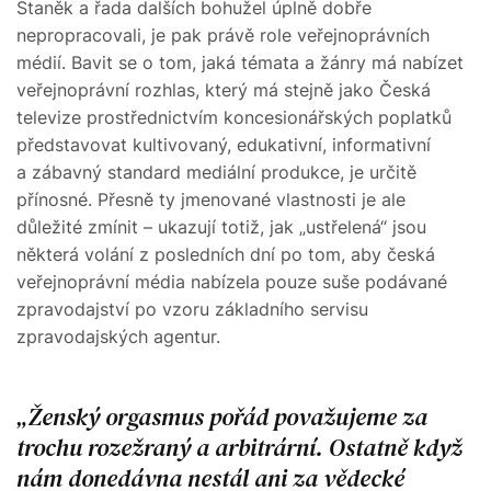
Staněk a řada dalších bohužel úplně dobře
nepropracovali, je pak právě role veřejnoprávních
médií. Bavit se o tom, jaká témata a žánry má nabízet
veřejnoprávní rozhlas, který má stejně jako Česká
televize prostřednictvím koncesionářských poplatků
představovat kultivovaný, edukativní, informativní
a zábavný standard mediální produkce, je určitě
přínosné. Přesně ty jmenované vlastnosti je ale
důležité zmínit – ukazují totiž, jak „ustřelená“ jsou
některá volání z posledních dní po tom, aby česká
veřejnoprávní média nabízela pouze suše podávané
zpravodajství po vzoru základního servisu
zpravodajských agentur.
Ženský orgasmus pořád považujeme za
trochu rozežraný a arbitrární. Ostatně když
nám donedávna nestál ani za vědecké