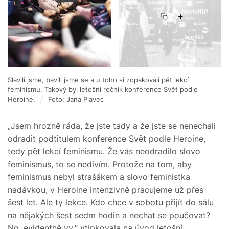
+
Slavili jsme, bavili jsme se a u toho si zopakovali pět lekcí
feminismu. Takový byl letošní ročník konference Svět podle
Heroine.
Foto: Jana Plavec
„Jsem hrozně ráda, že jste tady a že jste se nenechali
odradit podtitulem konference Svět podle Heroine,
tedy pět lekcí feminismu. Že vás neodradilo slovo
feminismus, to se nedivím. Protože na tom, aby
feminismus nebyl strašákem a slovo feministka
nadávkou, v Heroine intenzivně pracujeme už přes
šest let. Ale ty lekce. Kdo chce v sobotu přijít do sálu
na nějakých šest sedm hodin a nechat se poučovat?
No, evidentně vy,“ vtipkovala na úvod letošní