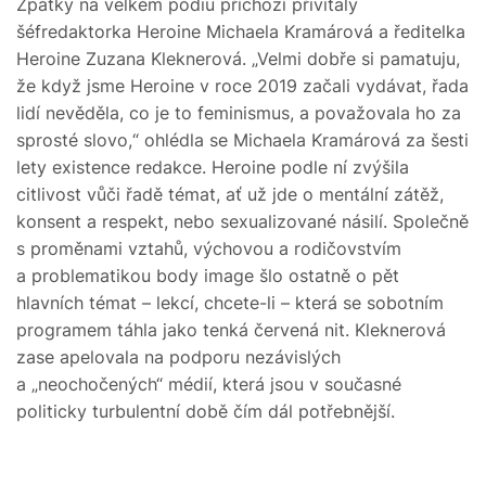
Zpátky na velkém pódiu příchozí přivítaly
šéfredaktorka Heroine Michaela Kramárová a ředitelka
Heroine Zuzana Kleknerová. „Velmi dobře si pamatuju,
že když jsme Heroine v roce 2019 začali vydávat, řada
lidí nevěděla, co je to feminismus, a považovala ho za
sprosté slovo,“ ohlédla se Michaela Kramárová za šesti
lety existence redakce. Heroine podle ní zvýšila
citlivost vůči řadě témat, ať už jde o mentální zátěž,
konsent a respekt, nebo sexualizované násilí. Společně
s proměnami vztahů, výchovou a rodičovstvím
a problematikou body image šlo ostatně o pět
hlavních témat – lekcí, chcete-li – která se sobotním
programem táhla jako tenká červená nit. Kleknerová
zase apelovala na podporu nezávislých
a „neochočených“ médií, která jsou v současné
politicky turbulentní době čím dál potřebnější.