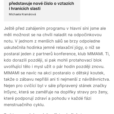
představuje nové číslo o vztazích
i hranicích slasti
Michaela Kramárová
Ještě před zahájením programu v hlavní síni jsme ale
měli možnost se na chvíli naladit na odpočinkovou
notu. V jednom z menších sálů se brzy odpoledne
uskutečnila hodinka jemné relaxační jógy, o níž se
postaral jeden z partnerů konference, klub MIMAMI. Ti,
kdo dorazili později, si pak mohli protahovací blok
uvolňující tělo i mysl užít o pár hodin později znovu.
MIMAMI se navíc na akci postaralo o dětský koutek,
takže o zábavu nepřišli ani ti nejmenší z návštěvnictva.
Nejen pro cvičící byl v sále připravený stánek značky
InSync, která se zaměřuje na doplňky stravy pro ženy,
které podporují zdraví a pohodu v každé fázi
menstruačního cyklu.