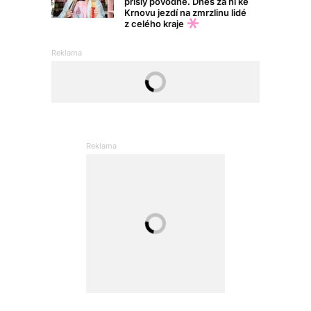
přišly povodně. Dnes za ní ke
Krnovu jezdí na zmrzlinu lidé
z celého kraje