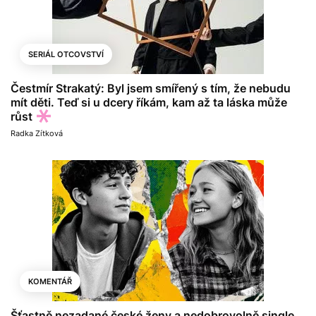
SERIÁL OTCOVSTVÍ
Čestmír Strakatý: Byl jsem smířený s tím, že nebudu
mít děti. Teď si u dcery říkám, kam až ta láska může
růst
Radka Zítková
KOMENTÁŘ
Šťastně nezadané české ženy a nedobrovolně single