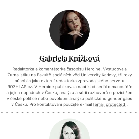
Gabriela Knížková
Redaktorka a komentátorka časopisu Heroine. Vystudovala
Žurnalistiku na Fakultě sociálních věd Univerzity Karlovy, tři roky
působila jako externí redaktorka zpravodajského serveru
iROZHLAS.cz. V Heroine publikovala například seriál o manosféře
a jejích dopadech v Česku, analýzu a sérii rozhovorů o pozici žen
v české politice nebo povolební analýzu politického gender gapu
v Česku. Pro kontaktování použijte e-mail
[email protected]
.