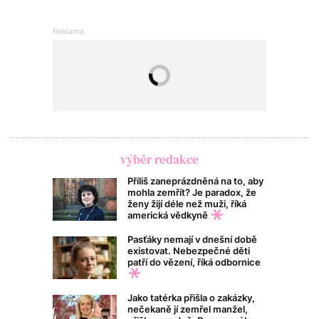
výběr redakce
Příliš zaneprázdněná na to, aby
mohla zemřít? Je paradox, že
ženy žijí déle než muži, říká
americká vědkyně
Pasťáky nemají v dnešní době
existovat. Nebezpečné děti
patří do vězení, říká odbornice
Jako tatérka přišla o zakázky,
nečekaně jí zemřel manžel,