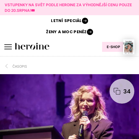
VSTUPENKY NA SVĚT PODLE HEROINE ZA VÝHODNĚJŠÍ CENU POUZE
DO 20.SRPNA!🎟️
LETNÍ
SPECIÁL
ŽENY A
MOC PENĚZ
E-SHOP
ČASOPIS
34