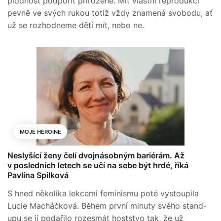
plodnost podpořit přirozeně. Mít vlastní reprodukci
pevně ve svých rukou totiž vždy znamená svobodu, ať
už se rozhodneme děti mít, nebo ne.
MOJE HEROINE
Neslyšící ženy čelí dvojnásobným bariérám. Až
v posledních letech se učí na sebe být hrdé, říká
Pavlína Spilková
S hned několika lekcemi feminismu poté vystoupila
Lucie Macháčková. Během první minuty svého stand-
upu se jí podařilo rozesmát hoststvo tak, že už