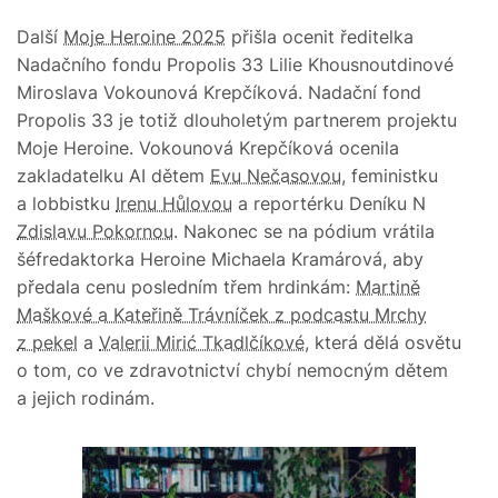
Další
Moje Heroine 2025
přišla ocenit ředitelka
Nadačního fondu Propolis 33 Lilie Khousnoutdinové
Miroslava Vokounová Krepčíková. Nadační fond
Propolis 33 je totiž dlouholetým partnerem projektu
Moje Heroine. Vokounová Krepčíková ocenila
zakladatelku AI dětem
Evu Nečasovou
, feministku
a lobbistku
Irenu Hůlovou
a reportérku Deníku N
Zdislavu Pokornou
. Nakonec se na pódium vrátila
šéfredaktorka Heroine Michaela Kramárová, aby
předala cenu posledním třem hrdinkám:
Martině
Maškové a Kateřině Trávníček z podcastu Mrchy
z pekel
a
Valerii Mirić Tkadlčíkové
, která dělá osvětu
o tom, co ve zdravotnictví chybí nemocným dětem
a jejich rodinám.