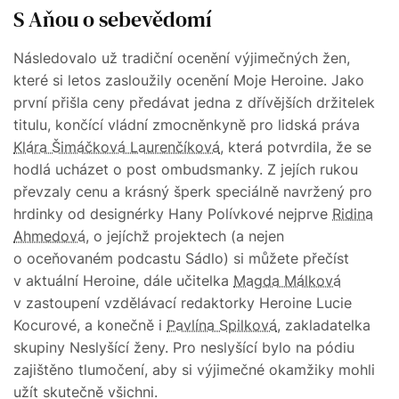
S Aňou o sebevědomí
Následovalo už tradiční ocenění výjimečných žen,
které si letos zasloužily ocenění Moje Heroine. Jako
první přišla ceny předávat jedna z dřívějších držitelek
titulu, končící vládní zmocněnkyně pro lidská práva
Klára Šimáčková Laurenčíková
, která potvrdila, že se
hodlá ucházet o post ombudsmanky. Z jejích rukou
převzaly cenu a krásný šperk speciálně navržený pro
hrdinky od designérky Hany Polívkové nejprve
Ridina
Ahmedová
, o jejíchž projektech (a nejen
o oceňovaném podcastu Sádlo) si můžete přečíst
v aktuální Heroine, dále učitelka
Magda Málková
v zastoupení vzdělávací redaktorky Heroine Lucie
Kocurové, a konečně i
Pavlína Spilková
, zakladatelka
skupiny Neslyšící ženy. Pro neslyšící bylo na pódiu
zajištěno tlumočení, aby si výjimečné okamžiky mohli
užít skutečně všichni.