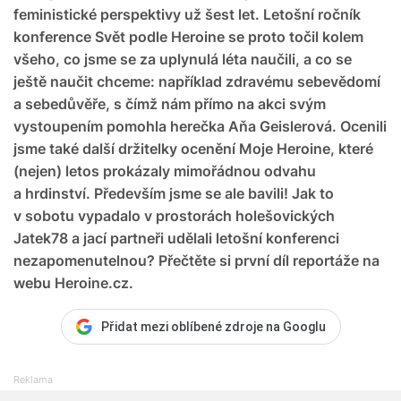
feministické perspektivy už šest let. Letošní ročník
konference Svět podle Heroine se proto točil kolem
všeho, co jsme se za uplynulá léta naučili, a co se
ještě naučit chceme: například zdravému sebevědomí
a sebedůvěře, s čímž nám přímo na akci svým
vystoupením pomohla herečka Aňa Geislerová. Ocenili
jsme také další držitelky ocenění Moje Heroine, které
(nejen) letos prokázaly mimořádnou odvahu
a hrdinství. Především jsme se ale bavili! Jak to
v sobotu vypadalo v prostorách holešovických
Jatek78 a jací partneři udělali letošní konferenci
nezapomenutelnou? Přečtěte si první díl reportáže na
webu Heroine.cz.
Přidat mezi oblíbené zdroje na Googlu