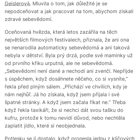
Geislerová
. Mluvila o tom, jak důležité je se
nepodceňovat a jak pracovat na tom, abychom získali
zdravé sebevědomí.
Oceňovaná hvězda, která letos zazářila na těch
největších filmových festivalech, přiznala, že ani ona
se nenarodila automaticky sebevědomá a ani taková
nebyla v dětství. Byla prý drzá, podle své maminky už
od prvního křiku urputná, ale ne sebevědomá.
„Sebevědomí není dané a nechodí ani zvenčí. Nepřijde
s úspěchem, když dosáhnete něčeho, co si vysníte,“
řekla před plným sálem. „Přichází ve chvílích, kdy je
nám nejhůř. Já ho získala, když jsem přijala i své
špatné stránky. A když jsem začala říkat ne.“ Třeba
když řekla taxikáři, že si nechci dát svou tašku do
kufru, protože k tomu nevidí důvod, nebo nechtěla
zaplatit jídlo, které si neobjednala.
Potlesku se jí dostalo, když pronesla jednu z klíčových