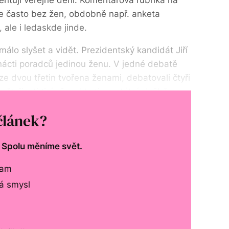
entují veřejné dění. Komentářová rubrika na
e často bez žen, obdobně např. anketa
ale i ledaskde jinde.
álo slyšet a vidět. Prezidentský kandidát Jiří
inácti poradců jedinou ženu. V jedné debatě
 ze dvou třetin tvořena ženami, debatovali čtyři
čtyřiceti tisíc žen, které ve státní službě na
působí, zřejmě žádná neměla k tématu co říct.
článek?
. Spolu měníme svět.
lam
má smysl