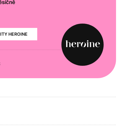
ěsíčně
NITY HEROINE
e