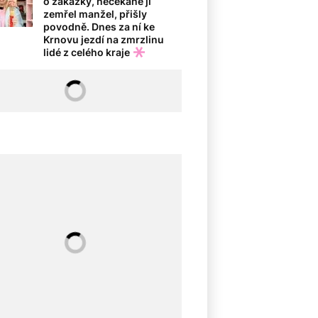
o zakázky, nečekaně jí
zemřel manžel, přišly
povodně. Dnes za ní ke
Krnovu jezdí na zmrzlinu
lidé z celého kraje