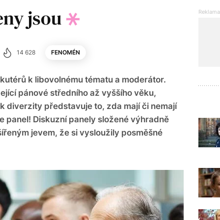
eny jsou
14 628
FENOMÉN
skutérů k libovolnému tématu a moderátor.
ející pánové středního až vyššího věku,
 diverzity představuje to, zda mají či nemají
le panel! Diskuzní panely složené výhradně
šířeným jevem, že si vysloužily posměšné