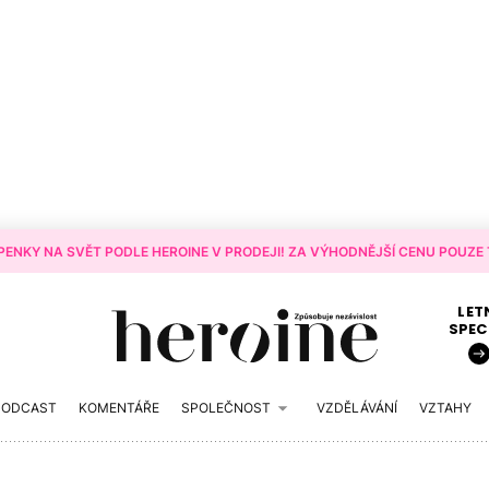
ENKY NA SVĚT PODLE HEROINE V PRODEJI! ZA VÝHODNĚJŠÍ CENU POUZE T
LET
SPEC
PODCAST
KOMENTÁŘE
SPOLEČNOST
VZDĚLÁVÁNÍ
VZTAHY