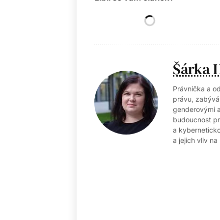
Šárka 
Právnička a o
právu, zabývá
genderovými as
budoucnost prá
a kyberneticko
a jejich vliv na