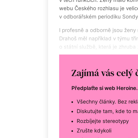
v těch funkcích. Ženy málo kom
webu Českého rozhlasu je velic
v odborářském periodiku Sondy, 
I profesně a odborně jsou ženy m
Drahoš měl například v týmu tř
o státní službě, která je zhruba
muži a moderátor. Z těch zhruba 
rozdíl od tří ze čtyř panelistů 
Zajímá vás celý 
Předplaťte si web Heroine
Všechny články. Bez rek
Diskutujte tam, kde to 
Rozbíjejte stereotypy
Zrušte kdykoli