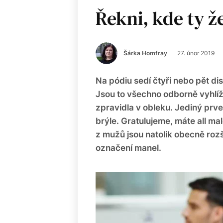
Řekni, kde ty ž
Šárka Homfray
27. únor 2019
Na pódiu sedí čtyři nebo pět di
Jsou to všechno odborně vyhlíž
zpravidla v obleku. Jediný prvek
brýle. Gratulujeme, máte all ma
z mužů jsou natolik obecně roz
označení manel.