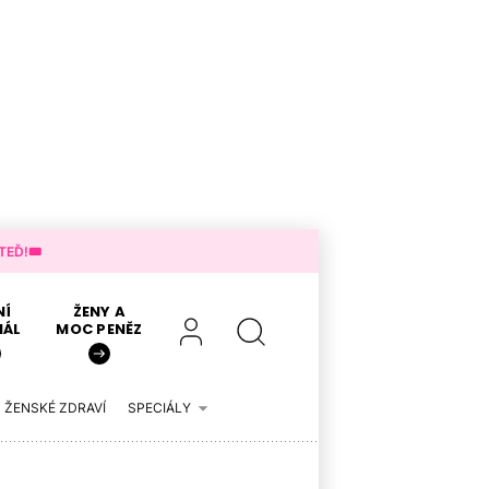
EĎ!🎟️
NÍ
ŽENY A
IÁL
MOC PENĚZ
ŽENSKÉ ZDRAVÍ
SPECIÁLY