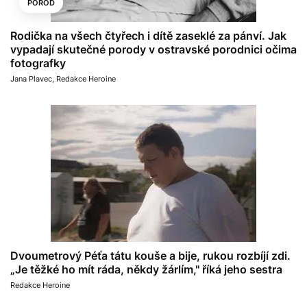
POROD
Rodička na všech čtyřech i dítě zaseklé za pánví. Jak
vypadají skutečné porody v ostravské porodnici očima
fotografky
Jana Plavec
,
Redakce Heroine
Dvoumetrový Péťa tátu kouše a bije, rukou rozbíjí zdi.
„Je těžké ho mít ráda, někdy žárlím," říká jeho sestra
Redakce Heroine