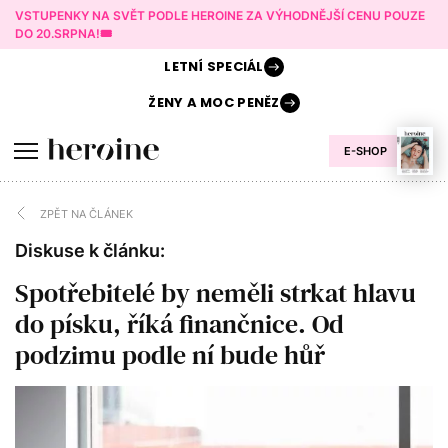
VSTUPENKY NA SVĚT PODLE HEROINE ZA VÝHODNĚJŠÍ CENU POUZE
DO 20.SRPNA!🎟️
LETNÍ
SPECIÁL
ŽENY A
MOC PENĚZ
E-SHOP
ZPĚT NA ČLÁNEK
Diskuse k článku:
Spotřebitelé by neměli strkat hlavu
do písku, říká finančnice. Od
podzimu podle ní bude hůř