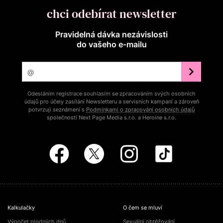
chci odebírat newsletter
Pravidelná dávka nezávislosti
do vašeho e‑mailu
Odesláním registrace souhlasím se zpracováním svých osobních
údajů pro účely zasílání Newsletteru a servisních kampaní a zároveň
potvrzuji seznámení s
Podmínkami o zpracování osobních údajů
společností Next Page Media s.r.o. a Heroine s.r.o.
Kalkulačky
O čem se mluví
Výpočet plodných dnů
Sexuální obtěžování