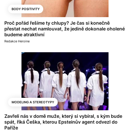
BODY POSITIVITY
Proč pořád řešíme ty chlupy? Je čas si konečně
přestat nechat namlouvat, že jedině dokonale oholené
budeme atraktivní
Redakce Heroine
MODELING A STEREOTYPY
Zavřeli nás v domě muže, který si vybíral, s kým bude
spát, říká Češka, kterou Epsteinův agent odvezl do
Paříže