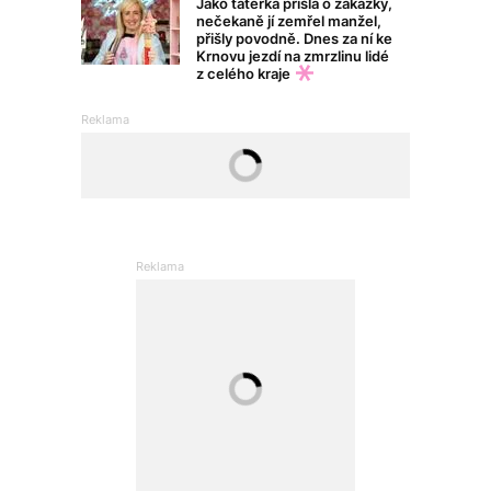
Jako tatérka přišla o zakázky,
nečekaně jí zemřel manžel,
přišly povodně. Dnes za ní ke
Krnovu jezdí na zmrzlinu lidé
z celého kraje