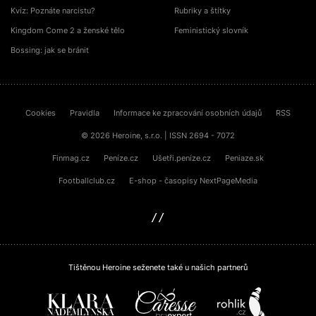
Kvíz: Poznáte narcistu?
Rubriky a štítky
Kingdom Come 2 a ženské tělo
Feministický slovník
Bossing: jak se bránit
Cookies
Pravidla
Informace ke zpracování osobních údajů
RSS
© 2026 Heroine, s.r.o. | ISSN 2694 - 7072
Finmag.cz
Peníze.cz
Ušetři.peníze.cz
Peniaze.sk
Footballclub.cz
E-shop - časopisy NextPageMedia
sinfin.digital
Tištěnou Heroine seženete také u našich partnerů