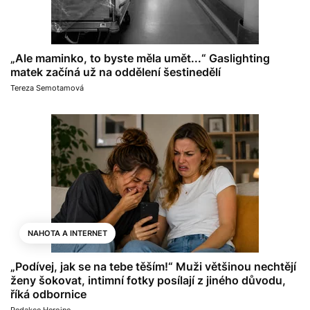
„Ale maminko, to byste měla umět...“ Gaslighting
matek začíná už na oddělení šestinedělí
Tereza Semotamová
NAHOTA A INTERNET
„Podívej, jak se na tebe těším!“ Muži většinou nechtějí
ženy šokovat, intimní fotky posílají z jiného důvodu,
říká odbornice
Redakce Heroine