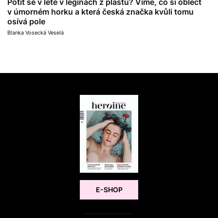
Potit se v létě v legínách z plastu? Víme, co si obléct
v úmorném horku a která česká značka kvůli tomu
osívá pole
Blanka Vosecká Veselá
E-SHOP