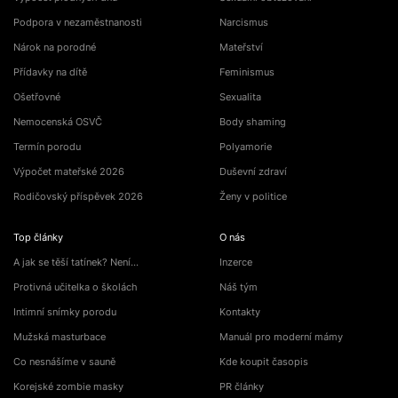
Podpora v nezaměstnanosti
Narcismus
Nárok na porodné
Mateřství
Přídavky na dítě
Feminismus
Ošetřovné
Sexualita
Nemocenská OSVČ
Body shaming
Termín porodu
Polyamorie
Výpočet mateřské 2026
Duševní zdraví
Rodičovský příspěvek 2026
Ženy v politice
Top články
O nás
A jak se těší tatínek? Není…
Inzerce
Protivná učitelka o školách
Náš tým
Intimní snímky porodu
Kontakty
Mužská masturbace
Manuál pro moderní mámy
Co nesnášíme v sauně
Kde koupit časopis
Korejské zombie masky
PR články