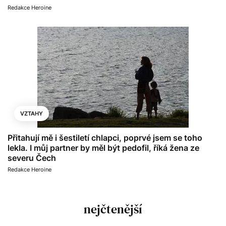
Redakce Heroine
VZTAHY
Přitahují mě i šestiletí chlapci, poprvé jsem se toho
lekla. I můj partner by měl být pedofil, říká žena ze
severu Čech
Redakce Heroine
nejčtenější