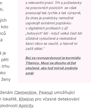
ém
s relevantní praxí. Trh a požadavky
na pracovních pozicích se však
h.
posouvají tak rychle a tak výrazně,
že dnes je prakticky nemožné
ných
uspokojit extrémní poptávku
, kdo
v digitálních profesích z již
nců
„hotových“ lidí - když velká část lidí
zůstává vyloučená a nedostává
ká
šanci něco se naučit, a hlavně to
začít dělat.“
á je
Boj za rovnoprávnost je kormidlo
 pěti
Titanicu. Musí se dlouho držet
 trhu
otočené, aby loď mírně změnila
ako
směr
 ženy
u ženám
Clementine
,
Peanut
umožňující
h lokalitě,
Kheiron
pro včasné detekování
a plodnosti
Apricity
.