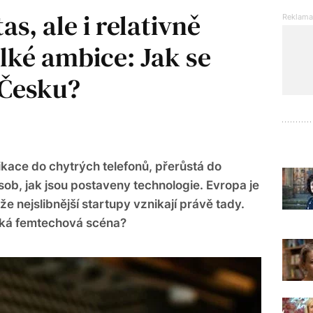
s, ale i relativně
lké ambice: Jak se
 Česku?
ikace do chytrých telefonů, přerůstá do
sob, jak jsou postaveny technologie. Evropa je
e nejslibnější startupy vznikají právě tady.
eská femtechová scéna?