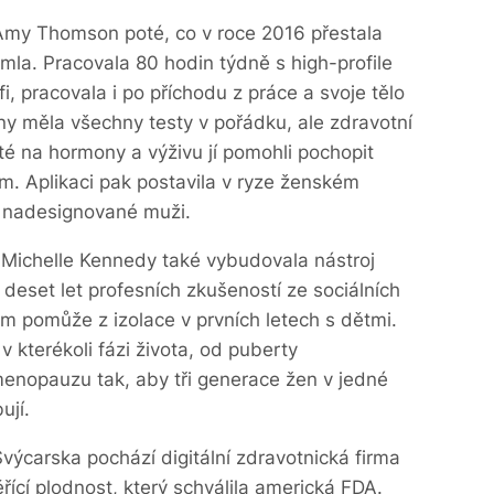
Amy Thomson poté, co v roce 2016 přestala
imla. Pracovala 80 hodin týdně s high-profile
fi, pracovala i po příchodu z práce a svoje tělo
ny měla všechny testy v pořádku, ale zdravotní
sté na hormony a výživu jí pomohli pochopit
m. Aplikaci pak postavila v ryze ženském
e nadesignované muži.
Michelle Kennedy také vybudovala nástroj
 deset let profesních zkušeností ze sociálních
ám pomůže z izolace v prvních letech s dětmi.
 v kterékoli fázi života, od puberty
menopauzu tak, aby tři generace žen v jedné
ují.
výcarska pochází digitální zdravotnická firma
ící plodnost, který schválila americká FDA.