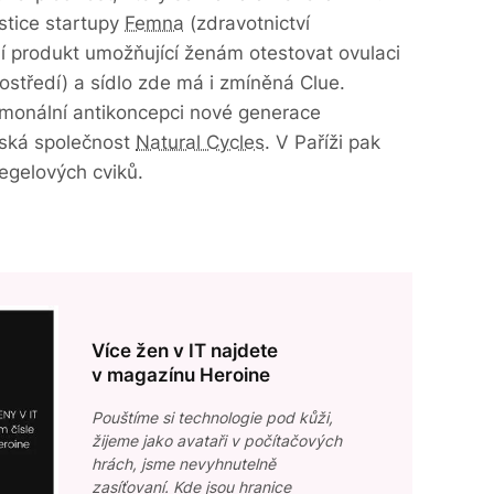
estice startupy
Femna
(zdravotnictví
í produkt umožňující ženám otestovat ovulaci
ostředí) a sídlo zde má i zmíněná Clue.
monální antikoncepci nové generace
ská společnost
Natural Cycles
. V Paříži pak
Kegelových cviků.
Více žen v IT najdete
v magazínu Heroine
Pouštíme si technologie pod kůži,
žijeme jako avataři v počítačových
hrách, jsme nevyhnutelně
zasíťovaní. Kde jsou hranice