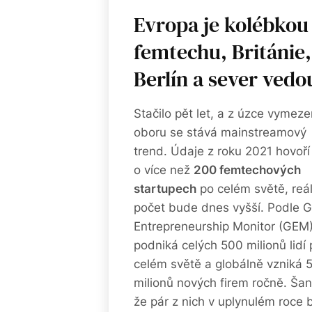
Evropa je kolébkou
femtechu, Británie,
Berlín a sever vedo
Stačilo pět let, a z úzce vymez
oboru se stává mainstreamový
trend. Údaje z roku 2021 hovoří
o více než
200 femtechových
startupech
po celém světě, reá
počet bude dnes vyšší. Podle G
Entrepreneurship Monitor (GEM
podniká celých 500 milionů lidí 
celém světě a globálně vzniká 
milionů nových firem ročně. Šan
že pár z nich v uplynulém roce 