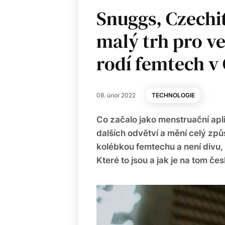
Snuggs, Czechita
malý trh pro ve
rodí femtech v
08. únor 2022
TECHNOLOGIE
Co začalo jako menstruační apl
dalších odvětví a mění celý způ
kolébkou femtechu a není divu, ž
Které to jsou a jak je na tom č