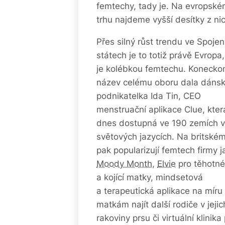
femtechy, tady je. Na evropsk
trhu najdeme vyšší desítky z nic
Přes silný růst trendu ve Spoje
státech je to totiž právě Evropa
je kolébkou femtechu. Konecko
název celému oboru dala dáns
podnikatelka Ida Tin, CEO
menstruační aplikace Clue, kter
dnes dostupná ve 190 zemích v
světových jazycích. Na britském
pak popularizují femtech firmy j
Moody Month
,
Elvie
pro těhotné
a kojící matky, mindsetová
a terapeutická aplikace na mír
matkám najít další rodiče v jejic
rakoviny prsu či virtuální klinik