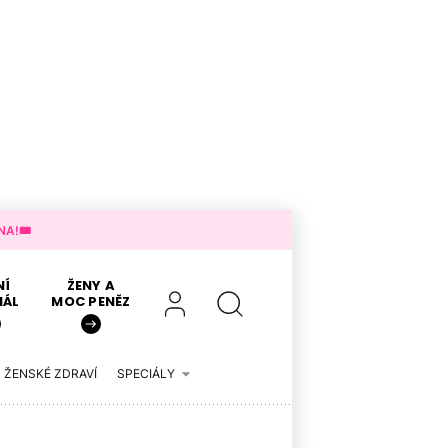
A!🎟️
NÍ
ŽENY A
IÁL
MOC PENĚZ
ŽENSKÉ ZDRAVÍ
SPECIÁLY