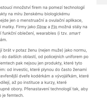
toucí množství firem na pomezí technologií
odukty na míru ženskému biologickému
jde jen o menstruační a ovulační aplikace,
í matky. Firmy jako
Glow
a
Flo
možná stály na
 funkční oblečení, wearables (i tzv.
smart
nám.
jí brát v potaz ženu (nejen muže) jako normu,
do dalších oblastí, od policejních uniforem po
Femtech pak nejsou jen produkty, které tyto
tém: od investic, které plynou do často ženami
otevřenější dveře kodérkám a vývojářkám, které
lejí, až po instituce a kurzy, které
upné obory. Přenastavení technologií tak, aby
o je femtech.