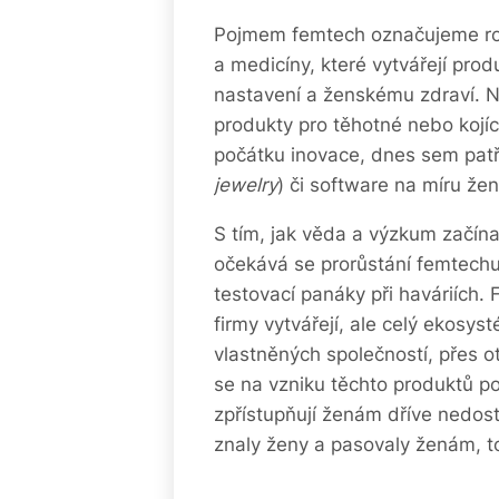
Pojmem femtech označujeme ros
a medicíny, které vytvářejí pr
nastavení a ženskému zdraví. Ne
produkty pro těhotné nebo kojíc
počátku inovace, dnes sem patří
jewelry
) či software na míru že
S tím, jak věda a výzkum začína
očekává se prorůstání femtechu 
testovací panáky při haváriích. 
firmy vytvářejí, ale celý ekosys
vlastněných společností, přes 
se na vzniku těchto produktů podí
zpřístupňují ženám dříve nedost
znaly ženy a pasovaly ženám, t