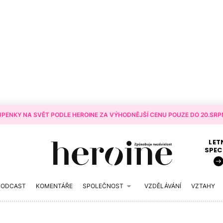
PENKY NA SVĚT PODLE HEROINE ZA VÝHODNĚJŠÍ CENU POUZE DO 20.SRPN
LET
SPEC
PODCAST
KOMENTÁŘE
SPOLEČNOST
VZDĚLÁVÁNÍ
VZTAHY