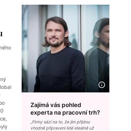
u
eného
lný
lobal
)
po
Zajímá vás pohled
50
experta na pracovní trh?
ce,
„Firmy sází na to, že jim přijdou
byly
vhodně připravení lidé ideálně už