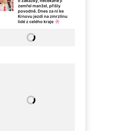
o zakázky, nečekaně jí
zemřel manžel, přišly
povodně. Dnes za ní ke
Krnovu jezdí na zmrzlinu
lidé z celého kraje