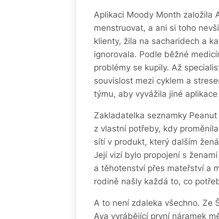
Aplikaci Moody Month založila 
menstruovat, a ani si toho nevš
klienty, žila na sacharidech a ka
ignorovala. Podle běžné medicí
problémy se kupily. Až speciali
souvislost mezi cyklem a strese
týmu, aby vyvážila jiné aplikac
Zakladatelka seznamky Peanut 
z vlastní potřeby, kdy proměnila
sítí v produkt, který dalším žen
Její vizí bylo propojení s ženami
a těhotenství přes mateřství a 
rodině našly každá to, co potřeb
A to není zdaleka všechno. Ze Š
Ava
vyrábějící první náramek měř