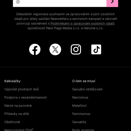
Odesláním registrace souhlasím se zpracováním svých osobních
údajů pro účely zasílání Newsletteru a servisních kampaní a zároveň
potvrzuji seznámení s
Podmínkami o zpracování osobních údajů
společností Next Page Media s.r.o. a Heroine s.r.o.
Kalkulačky
O čem se mluví
Výpočet plodných dnů
Sexuální obtěžování
Podpora v nezaměstnanosti
Narcismus
Nárok na porodné
Mateřství
Přídavky na dítě
Feminismus
Ošetřovné
Sexualita
Nemocenská OSVČ
Body shaming