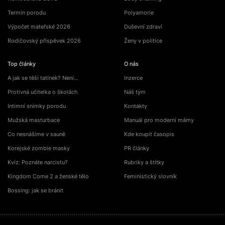
Termín porodu
Polyamorie
Výpočet mateřské 2026
Duševní zdraví
Rodičovský příspěvek 2026
Ženy v politice
Top články
O nás
A jak se těší tatínek? Není…
Inzerce
Protivná učitelka o školách
Náš tým
Intimní snímky porodu
Kontakty
Mužská masturbace
Manuál pro moderní mámy
Co nesnášíme v sauně
Kde koupit časopis
Korejské zombie masky
PR články
Kvíz: Poznáte narcistu?
Rubriky a štítky
Kingdom Come 2 a ženské tělo
Feministický slovník
Bossing: jak se bránit