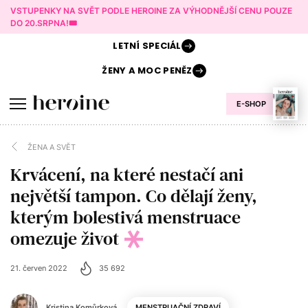
VSTUPENKY NA SVĚT PODLE HEROINE ZA VÝHODNĚJŠÍ CENU POUZE
DO 20.SRPNA!🎟️
LETNÍ
SPECIÁL
ŽENY A
MOC PENĚZ
E-SHOP
ŽENA A SVĚT
Krvácení, na které nestačí ani
největší tampon. Co dělají ženy,
kterým bolestivá menstruace
omezuje život
21. červen 2022
35 692
Kristina Komůrková
MENSTRUAČNÍ ZDRAVÍ