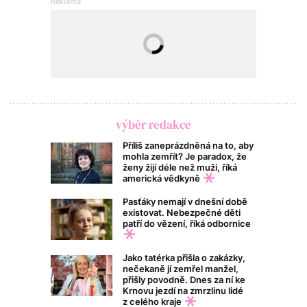
výběr redakce
Příliš zaneprázdněná na to, aby
mohla zemřít? Je paradox, že
ženy žijí déle než muži, říká
americká vědkyně
Pasťáky nemají v dnešní době
existovat. Nebezpečné děti
patří do vězení, říká odbornice
Jako tatérka přišla o zakázky,
nečekaně jí zemřel manžel,
přišly povodně. Dnes za ní ke
Krnovu jezdí na zmrzlinu lidé
z celého kraje