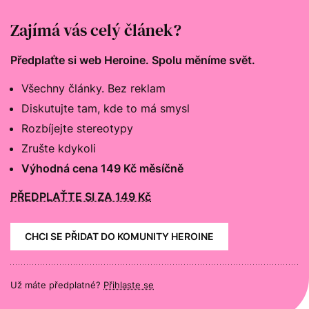
na nic, co by mi pomohlo.“
Zajímá vás celý článek?
Předplaťte si web Heroine. Spolu měníme svět.
Všechny články. Bez reklam
Diskutujte tam, kde to má smysl
Rozbíjejte stereotypy
Zrušte kdykoli
Výhodná cena 149 Kč měsíčně
PŘEDPLAŤTE SI ZA 149 Kč
CHCI SE PŘIDAT DO KOMUNITY HEROINE
Už máte předplatné?
Přihlaste se