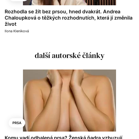
Rozhodla se žít bez prsou, hned dvakrát. Andrea
Chaloupková o těžkých rozhodnutích, která jí změnila
život
Ilona Kleníková
další autorské články
PRSA
Komu vadí odhalená prsa? Ženská ňadra vzbuzují