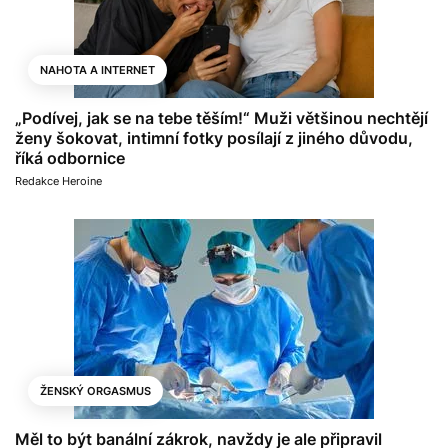
NAHOTA A INTERNET
„Podívej, jak se na tebe těším!“ Muži většinou nechtějí
ženy šokovat, intimní fotky posílají z jiného důvodu,
říká odbornice
Redakce Heroine
ŽENSKÝ ORGASMUS
Měl to být banální zákrok, navždy je ale připravil