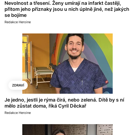
Nevolnost a třesení. Ženy umírají na infarkt častěji,
přitom jeho příznaky jsou u nich úplně jiné, než jakých
se bojíme
Redakce Heroine
ZDRAVÍ
Je jedno, jestli je rýma čirá, nebo zelená. Dítě by s ní
mělo zůstat doma, říká Cyril Děckař
Redakce Heroine