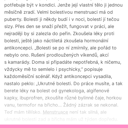
potřebuje být v kondici. Jenže její vlastní tělo ji jednou
měsíčně zradí. Velmi bolestivou menstruaci má od
puberty. Bolesti ji někdy budí i v noci, bolestí jí tečou
slzy. Přes den se snaží přežít, fungovat v práci, ale
nejraději by si zalezla do peřin. Zkoušela léky proti
bolesti, ještě jako náctiletá zkoušela hormonální
antikoncepci. „Bolesti se po ní zmírnily, ale pořád to
nebylo ono. Rušení prodloužených víkendů, akcí
s kamarády. Doma si připadáte nepotřebná, k ničemu,
vždycky mě to semlelo i psychicky,“ popisuje
každoměsíční scénář. Když antikoncepci vysadila,
nastalo peklo: „Ukrutné bolesti. Do práce musíte, a tak
berete léky na bolest od gynekologa, algifenové
kapky, ibuprofren, zkoušíte různé bylinné čaje, horkou
vanu, termofor na břicho… Žádný zázrak se nekonal.
Teď mám tělísko.
Menstruace
není tak silná, ale
ukrutné bolesti zad a břicha mám už týden dopředu.
Stále beru prášky na bolest. Za ty roky jsem nepřišla