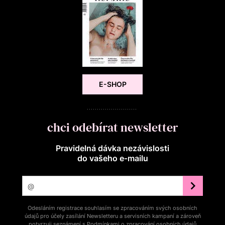
E-SHOP
chci odebírat newsletter
Pravidelná dávka nezávislosti
do vašeho e‑mailu
Odesláním registrace souhlasím se zpracováním svých osobních
údajů pro účely zasílání Newsletteru a servisních kampaní a zároveň
potvrzuji seznámení s
Podmínkami o zpracování osobních údajů