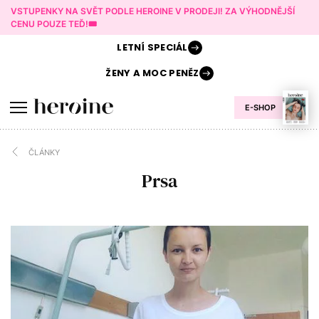
VSTUPENKY NA SVĚT PODLE HEROINE V PRODEJI! ZA VÝHODNĚJŠÍ
CENU POUZE TEĎ!🎟️
LETNÍ
SPECIÁL
ŽENY A
MOC PENĚZ
E-SHOP
ČLÁNKY
Prsa