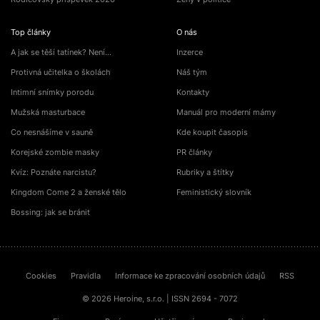
Top články
O nás
A jak se těší tatínek? Není…
Inzerce
Protivná učitelka o školách
Náš tým
Intimní snímky porodu
Kontakty
Mužská masturbace
Manuál pro moderní mámy
Co nesnášíme v sauně
Kde koupit časopis
Korejské zombie masky
PR články
Kvíz: Poznáte narcistu?
Rubriky a štítky
Kingdom Come 2 a ženské tělo
Feministický slovník
Bossing: jak se bránit
Cookies
Pravidla
Informace ke zpracování osobních údajů
RSS
© 2026 Heroine, s.r.o. | ISSN 2694 - 7072