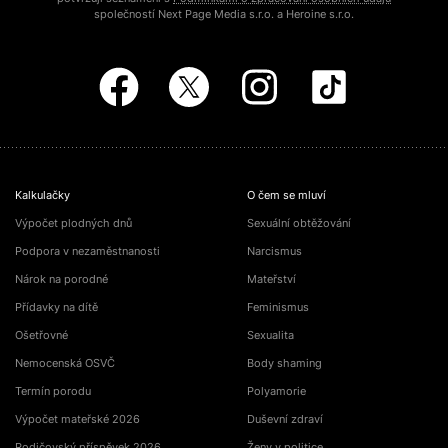
společností Next Page Media s.r.o. a Heroine s.r.o.
Kalkulačky
O čem se mluví
Výpočet plodných dnů
Sexuální obtěžování
Podpora v nezaměstnanosti
Narcismus
Nárok na porodné
Mateřství
Přídavky na dítě
Feminismus
Ošetřovné
Sexualita
Nemocenská OSVČ
Body shaming
Termín porodu
Polyamorie
Výpočet mateřské 2026
Duševní zdraví
Rodičovský příspěvek 2026
Ženy v politice