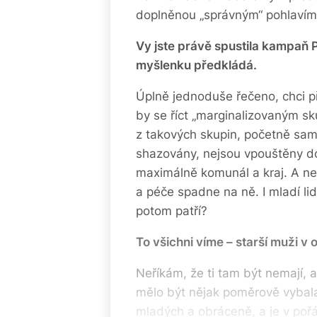
doplněnou „správným“ pohlavím a
Vy jste právě spustila kampaň P
myšlenku předkládá.
Úplně jednoduše řečeno, chci při
by se říct „marginalizovaným sku
z takových skupin, početně sam
shazovány, nejsou vpouštěny do 
maximálně komunál a kraj. A nemy
a péče spadne na ně. I mladí lid
potom patří?
To všichni víme – starší muži v 
Neříkám, že ti tam být nemají, 
mělo být nějak poměrově vybala
mladých a obráceně, a je v poř