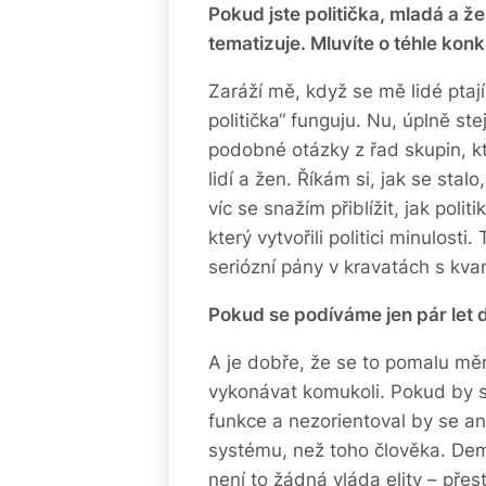
Pokud jste politička, mladá a ž
tematizuje. Mluvíte o téhle kon
Zaráží mě, když se mě lidé ptají
politička“ funguju. Nu, úplně s
podobné otázky z řad skupin, kt
lidí a žen. Říkám si, jak se stal
víc se snažím přiblížit, jak pol
který vytvořili politici minulost
seriózní pány v kravatách s kva
Pokud se podíváme jen pár let 
A je dobře, že se to pomalu mě
vykonávat komukoli. Pokud by se
funkce a nezorientoval by se an
systému, než toho člověka. Demo
není to žádná vláda elity – přes