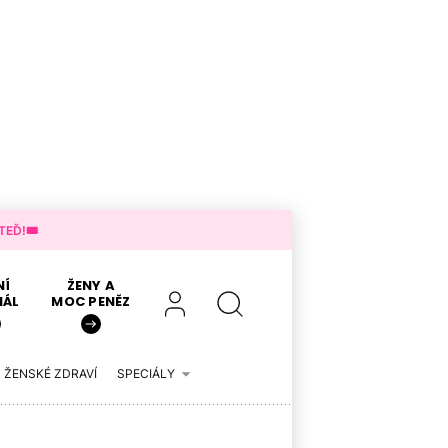
EĎ!🎟️
NÍ
ŽENY A
IÁL
MOC PENĚZ
ŽENSKÉ ZDRAVÍ
SPECIÁLY