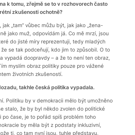
ena k tomu, zřejmě se to v rozhovorech často
krétní zkušenosti ochotně?
, jak „tam“ vůbec můžu být, jak jako „žena-
tejně jako muž, odpovídám já. Co mě mrzí, jsou
eré do jisté míry reprezentuji, tedy mladých
o, že se tak podceňují, kdo jim to způsobil. O to
itika vypadá doopravdy – a že to není ten obraz,
i. Tím myslím obraz politiky pouze pro vážené
ntem životních zkušeností.
dozadu, takhle česká politika vypadala.
ní. Politiku by v demokracii mělo být umožněno
 stalo, že by byl někdo zvolen do politické
i po čase, je to pořád spíš problém toho
kracie by měla být z podstaty inkluzivní,
tože ti, co tam nyní jsou, tuhle představu,