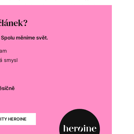
pena jen jedna skupina, není to skutečná
u za demokracii považuji já.
článek?
. Spolu měníme svět.
lam
má smysl
ěsíčně
NITY HEROINE