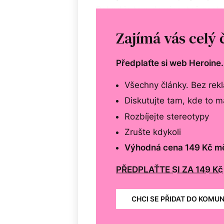
Pokud je tam dominantně zastou
demokracie – aspoň ne ta, ktero
Zajímá vás celý 
Předplaťte si web Heroine
Všechny články. Bez rek
Diskutujte tam, kde to 
Rozbíjejte stereotypy
Zrušte kdykoli
Výhodná cena 149 Kč m
PŘEDPLAŤTE SI ZA 149 Kč
CHCI SE PŘIDAT DO KOMU