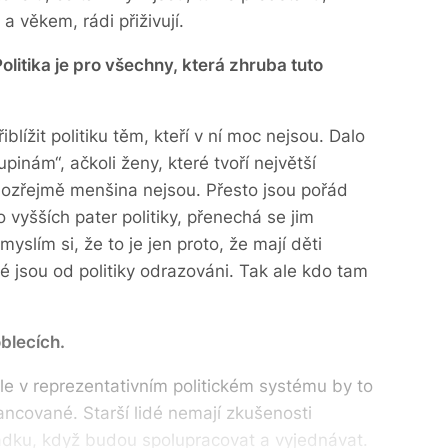
 věkem, rádi přiživují.
olitika je pro všechny, která zhruba tuto
blížit politiku těm, kteří v ní moc nejsou. Dalo
pinám“, ačkoli ženy, které tvoří největší
ozřejmě menšina nejsou. Přesto jsou pořád
vyšších pater politiky, přenechá se jim
slím si, že to je jen proto, že mají děti
é jsou od politiky odrazováni. Tak ale kdo tam
oblecích.
ale v reprezentativním politickém systému by to
ncované. Starší lidé nemají zkušenosti
ádku, když budou spolupracovat a vyjednávat.