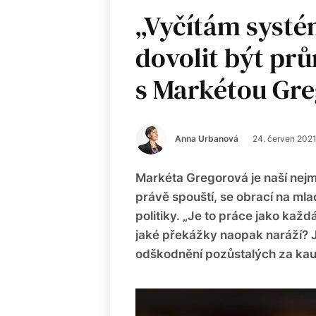
„Vyčítám systé
dovolit být pr
s Markétou Gr
Anna Urbanová
24. červen 202
Markéta Gregorová je naší nejm
právě spouští, se obrací na mla
politiky. „Je to práce jako každá
jaké překážky naopak naráží? J
odškodnění pozůstalých za kau