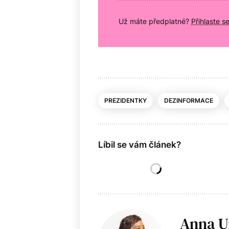
Už máte předplatné?
Přihlaste s
PREZIDENTKY
DEZINFORMACE
Líbil se vám článek?
Anna U