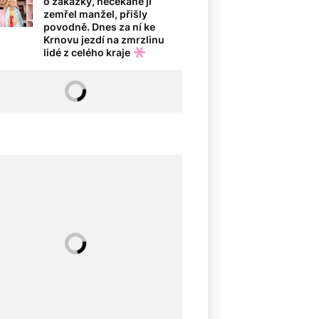
o zakázky, nečekaně jí
zemřel manžel, přišly
povodně. Dnes za ní ke
Krnovu jezdí na zmrzlinu
lidé z celého kraje