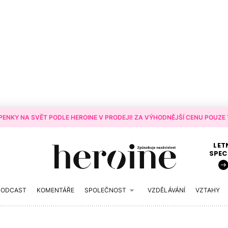
ENKY NA SVĚT PODLE HEROINE V PRODEJI! ZA VÝHODNĚJŠÍ CENU POUZE T
LET
SPEC
PODCAST
KOMENTÁŘE
SPOLEČNOST
VZDĚLÁVÁNÍ
VZTAHY