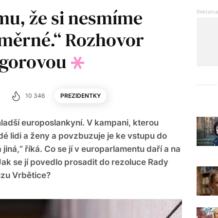
mu, že si nesmíme
ůměrné.“ Rozhovor
egorovou
1
10 346
PREZIDENTKY
ladší europoslankyní. V kampani, kterou
dé lidi a ženy a povzbuzuje je ke vstupu do
 jiná,“ říká. Co se jí v europarlamentu daří a na
ak se jí povedlo prosadit do rezoluce Rady
zu Vrbětice?