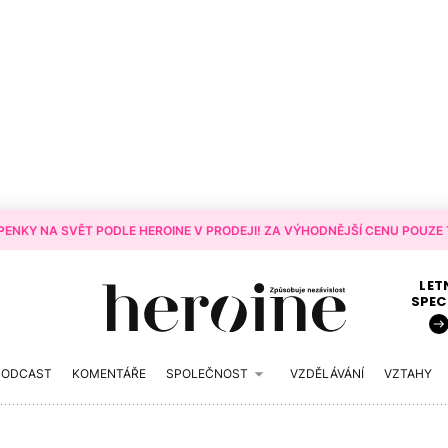
ENKY NA SVĚT PODLE HEROINE V PRODEJI! ZA VÝHODNĚJŠÍ CENU POUZE T
LET
SPEC
PODCAST
KOMENTÁŘE
SPOLEČNOST
VZDĚLÁVÁNÍ
VZTAHY