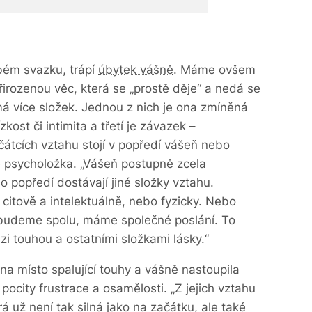
obém svazku, trápí
úbytek vášně
. Máme ovšem
řirozenou věc, která se „prostě děje“ a nedá se
 více složek. Jednou z nich je ona zmíněná
kost či intimita a třetí je závazek –
očátcích vztahu stojí v popředí vášeň nebo
e psycholožka. „Vášeň postupně zcela
 popředí dostávají jiné složky vztahu.
už citově a intelektuálně, nebo fyzicky. Nebo
 budeme spolu, máme společné poslání. To
 touhou a ostatními složkami lásky.“
a místo spalující touhy a vášně nastoupila
 pocity frustrace a osamělosti. „Z jejich vztahu
rá už není tak silná jako na začátku, ale také