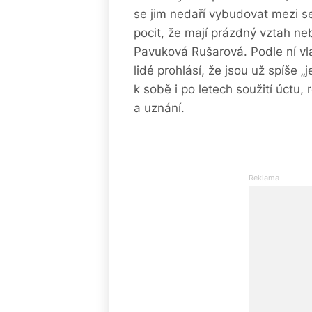
se jim nedaří vybudovat mezi s
pocit, že mají prázdný vztah neb
Pavuková Rušarová. Podle ní vl
lidé prohlásí, že jsou už spíše „
k sobě i po letech soužití úctu,
a uznání.