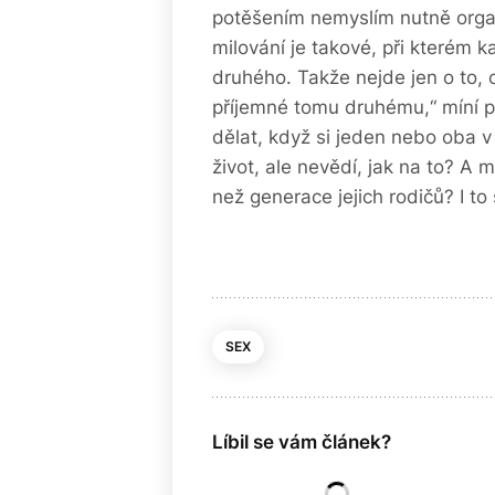
potěšením nemyslím nutně orgas
milování je takové, při kterém k
druhého. Takže nejde jen o to, c
příjemné tomu druhému,“ míní 
dělat, když si jeden nebo oba v p
život, ale nevědí, jak na to? A m
než generace jejich rodičů? I to
SEX
Líbil se vám článek?