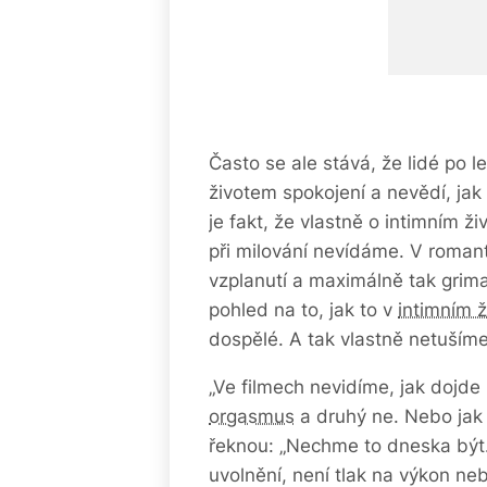
Často se ale stává, že lidé po 
životem spokojení a nevědí, jak 
je fakt, že vlastně o intimním 
při milování nevídáme. V roman
vzplanutí a maximálně tak grimas
pohled na to, jak to v
intimním ž
dospělé. A tak vlastně netušíme,
„Ve filmech nevidíme, jak dojd
orgasmus
a druhý ne. Nebo jak t
řeknou: „Nechme to dneska být.“
uvolnění, není tlak na výkon ne