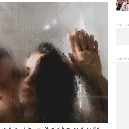
uhodobým vztahem se některým lidem nedaří rozvíjet