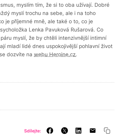
mus, myslím tím, že si to oba užívají. Dobré
aždý myslí trochu na sebe, ale i na toho
o je příjemné mně, ale také o to, co je
psycholožka Lenka Pavuková Rušarová. Co
áru myslí, že by chtěli intenzivnější intimní
ají mladí lidé dnes uspokojivější pohlavní život
 se dozvíte na
webu Heroine.cz
.
Sdílejte: