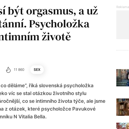
í být orgasmus, a už
tánní. Psycholožka
 intimním životě
11 860
SEX
, co děláme“, říká slovenská psycholožka
o víc se stal otázkou životního stylu
áročnější, co se intimního života týče, ale jsme
edna z otázek, které psycholožce Pavukové
níku N Vitalia Bella.