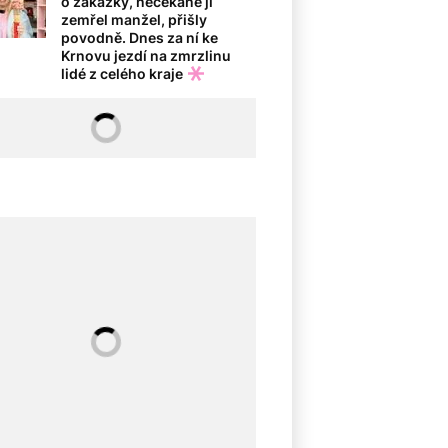
o zakázky, nečekaně jí
zemřel manžel, přišly
povodně. Dnes za ní ke
Krnovu jezdí na zmrzlinu
lidé z celého kraje