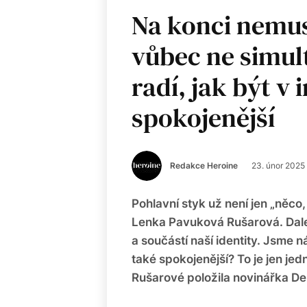
Na konci nemus
vůbec ne simul
radí, jak být v
spokojenější
Redakce Heroine
23. únor 2025
Pohlavní styk už není jen „něco
Lenka Pavuková Rušarová. Dalek
a součástí naší identity. Jsme n
také spokojenější? To je jen j
Rušarové položila novinářka Den