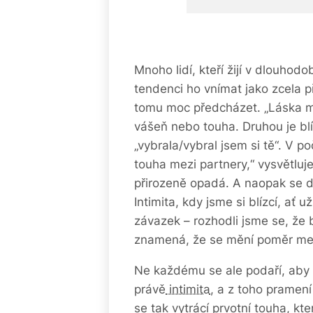
Mnoho lidí, kteří žijí v dlouhod
tendenci ho vnímat jako zcela p
tomu moc předcházet. „Láska má
vášeň nebo touha. Druhou je blíz
„vybrala/vybral jsem si tě“. V p
touha mezi partnery,“ vysvětluj
přirozeně opadá. A naopak se do
Intimita, kdy jsme si blízcí, ať 
závazek – rozhodli jsme se, že
znamená, že se mění poměr mezi
Ne každému se ale podaří, aby n
právě
intimita
, a z toho pramení
se tak vytrácí prvotní touha, kte