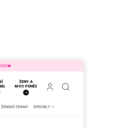
EĎ!🎟️
NÍ
ŽENY A
IÁL
MOC PENĚZ
ŽENSKÉ ZDRAVÍ
SPECIÁLY