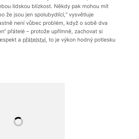
ebou lidskou blízkost. Někdy pak mohou mít
o že jsou jen spolubydlící,“ vysvětluje
astně není vůbec problém, když o sobě dva
jen“ přátelé – protože upřímně, zachovat si
 respekt a
přátelství
, to je výkon hodný potlesku