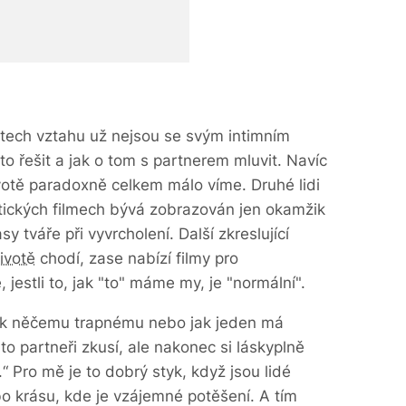
letech vztahu už nejsou se svým intimním
to řešit a jak o tom s partnerem mluvit. Navíc
životě paradoxně celkem málo víme. Druhé lidi
tických filmech bývá zobrazován jen okamžik
y tváře při vyvrcholení. Další zkreslující
ivotě
chodí, zase nabízí filmy pro
 jestli to, jak "to" máme my, je "normální".
e k něčemu trapnému nebo jak jeden má
o partneři zkusí, ale nakonec si láskyplně
 Pro mě je to dobrý styk, když jsou lidé
bo krásu, kde je vzájemné potěšení. A tím