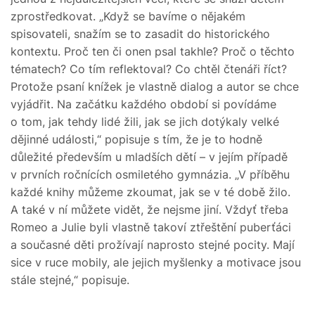
zprostředkovat. „Když se bavíme o nějakém
spisovateli, snažím se to zasadit do historického
kontextu. Proč ten či onen psal takhle? Proč o těchto
tématech? Co tím reflektoval? Co chtěl čtenáři říct?
Protože psaní knížek je vlastně dialog a autor se chce
vyjádřit. Na začátku každého období si povídáme
o tom, jak tehdy lidé žili, jak se jich dotýkaly velké
dějinné události,“ popisuje s tím, že je to hodně
důležité především u mladších dětí – v jejím případě
v prvních ročnících osmiletého gymnázia. „V příběhu
každé knihy můžeme zkoumat, jak se v té době žilo.
A také v ní můžete vidět, že nejsme jiní. Vždyť třeba
Romeo a Julie byli vlastně takoví ztřeštění puberťáci
a současné děti prožívají naprosto stejné pocity. Mají
sice v ruce mobily, ale jejich myšlenky a motivace jsou
stále stejné,“ popisuje.