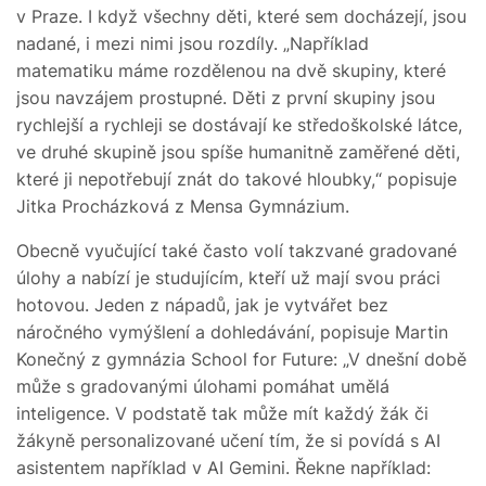
v Praze. I když všechny děti, které sem docházejí, jsou
nadané, i mezi nimi jsou rozdíly. „Například
matematiku máme rozdělenou na dvě skupiny, které
jsou navzájem prostupné. Děti z první skupiny jsou
rychlejší a rychleji se dostávají ke středoškolské látce,
ve druhé skupině jsou spíše humanitně zaměřené děti,
které ji nepotřebují znát do takové hloubky,“ popisuje
Jitka Procházková z Mensa Gymnázium.
Obecně vyučující také často volí takzvané gradované
úlohy a nabízí je studujícím, kteří už mají svou práci
hotovou. Jeden z nápadů, jak je vytvářet bez
náročného vymýšlení a dohledávání, popisuje Martin
Konečný z gymnázia School for Future: „V dnešní době
může s gradovanými úlohami pomáhat umělá
inteligence. V podstatě tak může mít každý žák či
žákyně personalizované učení tím, že si povídá s AI
asistentem například v AI Gemini. Řekne například: