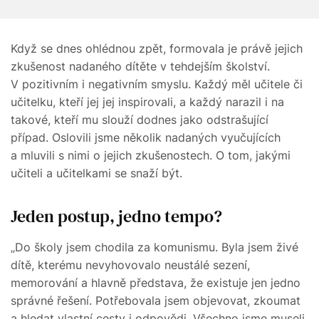
Když se dnes ohlédnou zpět, formovala je právě jejich
zkušenost nadaného dítěte v tehdejším školství.
V pozitivním i negativním smyslu. Každý měl učitele či
učitelku, kteří jej jej inspirovali, a každý narazil i na
takové, kteří mu slouží dodnes jako odstrašující
případ. Oslovili jsme několik nadaných vyučujících
a mluvili s nimi o jejich zkušenostech. O tom, jakými
učiteli a učitelkami se snaží být.
Jeden postup, jedno tempo?
„Do školy jsem chodila za komunismu. Byla jsem živé
dítě, kterému nevyhovovalo neustálé sezení,
memorování a hlavně představa, že existuje jen jedno
správné řešení. Potřebovala jsem objevovat, zkoumat
a hledat vlastní cesty i odpovědi. Všechno jsme museli