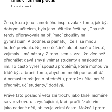
Dnes ví, že měli pravdu
Lucie Kocurová
Žena, která jeho samotného inspirovala k tomu, jak být
dobrým učitelem, byla jeho učitelka češtiny. „Ona mě
tehdy připravovala na přijímací zkoušky na
gymnázium. A dodnes si pamatuji, že si se mnou
hodně povídala. Nejen o češtině, ale obecně o životě,
zajímaly ji mé názory. Z toho jsem si vzal, že více než
přednášet dává smysl vnímat studenty a naslouchat
jim. To často vyřeší spoustu problémů, které mohou ve
třídě být a bránit tomu, abychom mohli postoupit dál.
A nemusí to být jen o předmětu, protože učitel neučí
předmět, učí studenty,“ dodává.
Právě tato poslední věta zní trochu jako klišé, nicméně
se v rozhovoru s vyučujícími, kteří prošli školstvím
jako nadané děti, objevuje velmi často. Možná i proto,