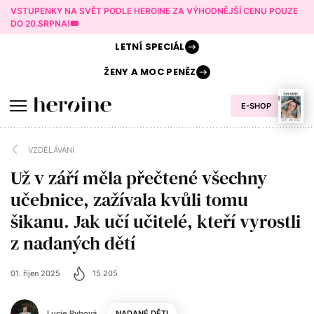
VSTUPENKY NA SVĚT PODLE HEROINE ZA VÝHODNĚJŠÍ CENU POUZE
DO 20.SRPNA!🎟️
LETNÍ
SPECIÁL
ŽENY A
MOC PENĚZ
E-SHOP
VZDĚLÁVÁNÍ
Už v září měla přečtené všechny
učebnice, zažívala kvůli tomu
šikanu. Jak učí učitelé, kteří vyrostli
z nadaných dětí
01. říjen 2025
15 205
Lucie Rybová
NADANÉ DĚTI