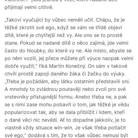
přijímají velmi citlivě.
„Takoví vyučující by vůbec neměli učit. Chápu, že je
těžké zkrotit své ego, když se vám ve třídě objeví
dítě, které je chytřejší než vy. Ale ono se to prostě
stane. Pokud se nadané dítě o něco zajímá, jde velmi
často do hloubky, do které vy ne. Ale místo, abyste se
po něm vozili, jej přece můžete při výuce naopak velmi
dobře využít,“ říká Martin Konečný. On sám v takové
chvíli prostě zapojí daného žáka či žačku do výuky.
„Třeba je požádám, aby látku ostatním představili oni.
A mnohdy to zvládnou poutavěji nebo zvolí pro své
vrstevníky přístupnější formu. Anebo třeba ne, a pak
se s nimi zase mohu pobavit o tom, jak těžké je vědu
popularizovat tak, aby se dala přiblížit i lidem, kteří
o dané věci nic nevědí. Ať to dopadne jakkoliv, je to
vlastně vždy situace win-win. Je však třeba potlačit
své ego,“ dodává s tím, že to však vůbec nemusí být