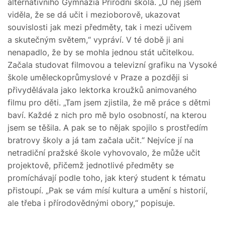
alternativního Gymnázia Přírodní škola. „U něj jsem
viděla, že se dá učit i mezioborově, ukazovat
souvislosti jak mezi předměty, tak i mezi učivem
a skutečným světem,“ vypráví. V té době ji ani
nenapadlo, že by se mohla jednou stát učitelkou.
Začala studovat filmovou a televizní grafiku na Vysoké
škole uměleckoprůmyslové v Praze a později si
přivydělávala jako lektorka kroužků animovaného
filmu pro děti. „Tam jsem zjistila, že mě práce s dětmi
baví. Každé z nich pro mě bylo osobností, na kterou
jsem se těšila. A pak se to nějak spojilo s prostředím
bratrovy školy a já tam začala učit.“ Nejvíce jí na
netradiční pražské škole vyhovovalo, že může učit
projektově, přičemž jednotlivé předměty se
promíchávají podle toho, jak který student k tématu
přistoupí. „Pak se vám mísí kultura a umění s historií,
ale třeba i přírodovědnými obory,“ popisuje.