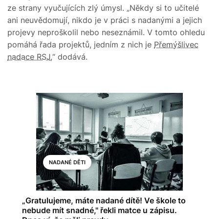
ze strany vyučujících zlý úmysl. „Někdy si to učitelé
ani neuvědomují, nikdo je v práci s nadanými a jejich
projevy neproškolil nebo neseznámil. V tomto ohledu
pomáhá řada projektů, jedním z nich je
Přemýšlivec
nadace RSJ
,“ dodává.
NADANÉ DĚTI
„Gratulujeme, máte nadané dítě! Ve škole to
nebude mít snadné," řekli matce u zápisu.