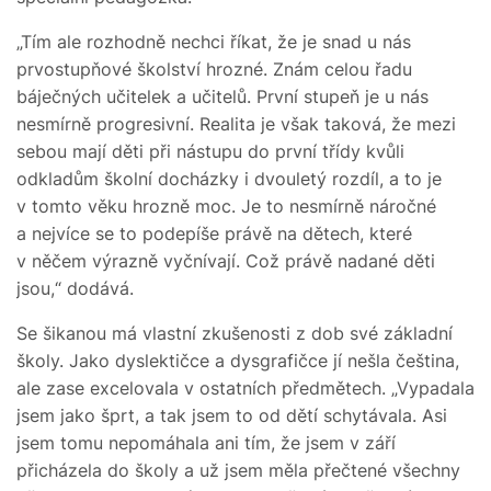
„Tím ale rozhodně nechci říkat, že je snad u nás
prvostupňové školství hrozné. Znám celou řadu
báječných učitelek a učitelů. První stupeň je u nás
nesmírně progresivní. Realita je však taková, že mezi
sebou mají děti při nástupu do první třídy kvůli
odkladům školní docházky i dvouletý rozdíl, a to je
v tomto věku hrozně moc. Je to nesmírně náročné
a nejvíce se to podepíše právě na dětech, které
v něčem výrazně vyčnívají. Což právě nadané děti
jsou,“ dodává.
Se šikanou má vlastní zkušenosti z dob své základní
školy. Jako dyslektičce a dysgrafičce jí nešla čeština,
ale zase excelovala v ostatních předmětech. „Vypadala
jsem jako šprt, a tak jsem to od dětí schytávala. Asi
jsem tomu nepomáhala ani tím, že jsem v září
přicházela do školy a už jsem měla přečtené všechny