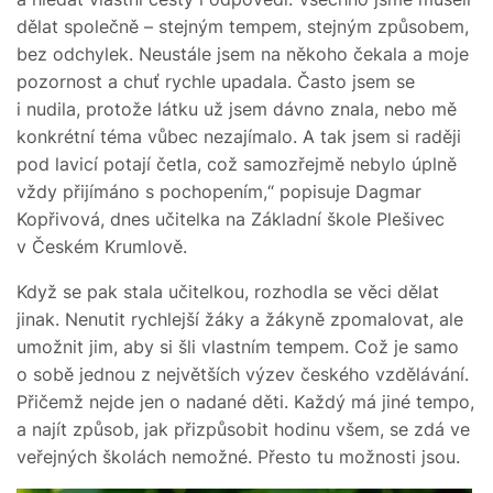
dělat společně – stejným tempem, stejným způsobem,
bez odchylek. Neustále jsem na někoho čekala a moje
pozornost a chuť rychle upadala. Často jsem se
i nudila, protože látku už jsem dávno znala, nebo mě
konkrétní téma vůbec nezajímalo. A tak jsem si raději
pod lavicí potají četla, což samozřejmě nebylo úplně
vždy přijímáno s pochopením,“ popisuje Dagmar
Kopřivová, dnes učitelka na Základní škole Plešivec
v Českém Krumlově.
Když se pak stala učitelkou, rozhodla se věci dělat
jinak. Nenutit rychlejší žáky a žákyně zpomalovat, ale
umožnit jim, aby si šli vlastním tempem. Což je samo
o sobě jednou z největších výzev českého vzdělávání.
Přičemž nejde jen o nadané děti. Každý má jiné tempo,
a najít způsob, jak přizpůsobit hodinu všem, se zdá ve
veřejných školách nemožné. Přesto tu možnosti jsou.