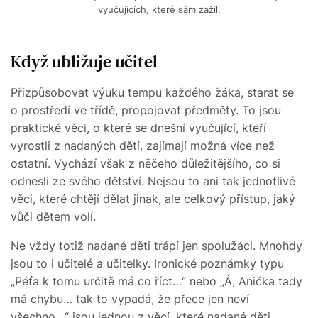
vyučujících, které sám zažil.
Když ubližuje učitel
Přizpůsobovat výuku tempu každého žáka, starat se
o prostředí ve třídě, propojovat předměty. To jsou
praktické věci, o které se dnešní vyučující, kteří
vyrostli z nadaných dětí, zajímají možná více než
ostatní. Vychází však z něčeho důležitějšího, co si
odnesli ze svého dětství. Nejsou to ani tak jednotlivé
věci, které chtějí dělat jinak, ale celkový přístup, jaký
vůči dětem volí.
Ne vždy totiž nadané děti trápí jen spolužáci. Mnohdy
jsou to i učitelé a učitelky. Ironické poznámky typu
„Péťa k tomu určitě má co říct…“ nebo „Á, Anička tady
má chybu… tak to vypadá, že přece jen neví
všechno…“ jsou jednou z věcí, které nadané děti