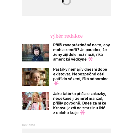
výběr redakce
Příliš zaneprázdněná na to, aby
mohla zemřít? Je paradox, že
ženy žijí déle než muži, říká
americká vědkyně
Pasťáky nemají v dnešní době
existovat. Nebezpečné děti
patří do vězení, říká odbornice
Jako tatérka přišla o zakázky,
nečekaně jí zemřel manžel,
přišly povodně. Dnes za ní ke
Krnovu jezdí na zmrzlinu lidé
z celého kraje