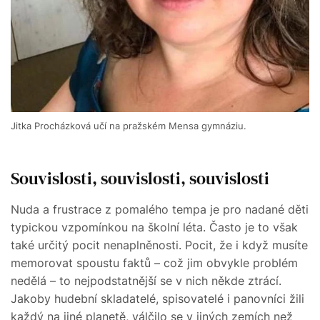
Jitka Procházková učí na pražském Mensa gymnáziu.
Souvislosti, souvislosti, souvislosti
Nuda a frustrace z pomalého tempa je pro nadané děti
typickou vzpomínkou na školní léta. Často je to však
také určitý pocit nenaplněnosti. Pocit, že i když musíte
memorovat spoustu faktů – což jim obvykle problém
nedělá – to nejpodstatnější se v nich někde ztrácí.
Jakoby hudební skladatelé, spisovatelé i panovníci žili
každý na jiné planetě, válčilo se v jiných zemích než