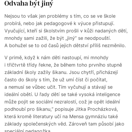
Odvaha být jiný
Nejsou to však jen problémy s tím, co se ve škole
probírá, nebo jak pedagogové k výuce přistupují.
Vyučující, kteří si školstvím prošli v kůži nadaných dětí,
mnohdy sami zažili, že být „jiný“ se neodpouští.
A bohužel se to od časů jejich dětství příliš nezměnilo.
V primě, když k nám děti nastoupí, mi mnohdy
i třičtvrtě třídy řekne, že během toho prvního stupně
základní školy zažily šikanu. Jsou chytří, přicházejí
často do školy s tím, že už umí číst či počítat,
a nemusí se vůbec učit. Tím vyčuhují a stávají se
ideální obětí. U řady dětí se také vysoká inteligence
může pojit se sociální nezralostí, což je opět ideální
podhoubí pro šikanu,“ popisuje Jitka Procházková,
která kromě literatury učí na Mensa gymnáziu také
základy společenských věd. Zároveň tam působí jako
speciální pedagožka.