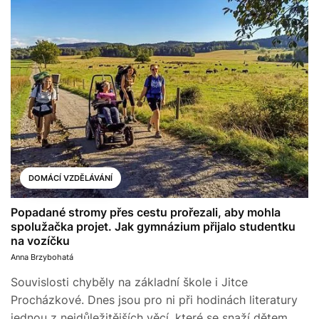
DOMÁCÍ VZDĚLÁVÁNÍ
Popadané stromy přes cestu prořezali, aby mohla
spolužačka projet. Jak gymnázium přijalo studentku
na vozíčku
Anna Brzybohatá
Souvislosti chyběly na základní škole i Jitce
Procházkové. Dnes jsou pro ni při hodinách literatury
jednou z nejdůležitějších věcí, které se snaží dětem