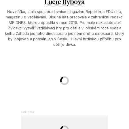
Lucie Rybová
Novinářka, stálá spolupracovnice magazínu Reportér a EDUzínu,
magazínu o vzdělávání. Dlouhá léta pracovala v zahraniční redakci
MF DNES, kterou opustila v roce 2015. Pro malé nakladatelství
Zvídavci vytváří vzdělávací hry pro děti a v loňském roce vydala
knihu Záhada jednoho dinosaura o jediném druhu dinosaura, který
byl objeven a popsán jen v Česku. Hlavní hrdinkou příběhu pro
děti je dívka.