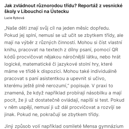
Jak zvládnout různorodou třídu? Reportáž z vesnické
školy v Libouchci na Ústecku
Lucie Rybová
„Naše děti znají svůj cíl na jeden měsíc dopředu.
Pokud jej splní, nemusí se už učit se zbytkem třídy, ale
mají na výběr z různých činností. Mohou si číst vlastní
knihu, pracovat na textech z dílny psaní, pomocí QR
kódů procvičovat nějakou náročnější látku, nebo hrát
logické, matematické či jazykové stolní hry, které
máme ve třídě k dispozici. Mohou také individuálně
pracovat s paní asistentkou a upevnit si učivo,
kterému ještě plně nerozumí,“ popisuje. V praxi to
znamená, že když například probírají násobilku a mají
pocit, že ji už dostatečně ovládají, napíší si test. Pokud
v něm uspějí, nemusí ji už dál procvičovat a rozvíjí se
jinak. Pokud ne, pokračují se zbytkem třídy.
Jiný způsob volí například osmileté Mensa gymnázium