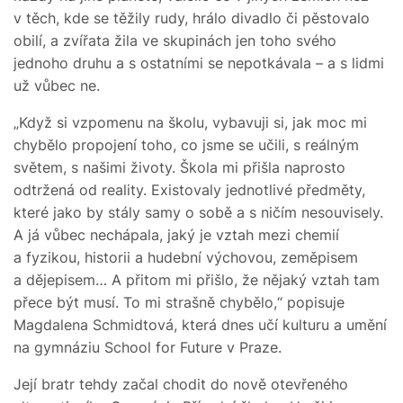
v těch, kde se těžily rudy, hrálo divadlo či pěstovalo
obilí, a zvířata žila ve skupinách jen toho svého
jednoho druhu a s ostatními se nepotkávala – a s lidmi
už vůbec ne.
„Když si vzpomenu na školu, vybavuji si, jak moc mi
chybělo propojení toho, co jsme se učili, s reálným
světem, s našimi životy. Škola mi přišla naprosto
odtržená od reality. Existovaly jednotlivé předměty,
které jako by stály samy o sobě a s ničím nesouvisely.
A já vůbec nechápala, jaký je vztah mezi chemií
a fyzikou, historii a hudební výchovou, zeměpisem
a dějepisem… A přitom mi přišlo, že nějaký vztah tam
přece být musí. To mi strašně chybělo,“ popisuje
Magdalena Schmidtová, která dnes učí kulturu a umění
na gymnáziu School for Future v Praze.
Její bratr tehdy začal chodit do nově otevřeného