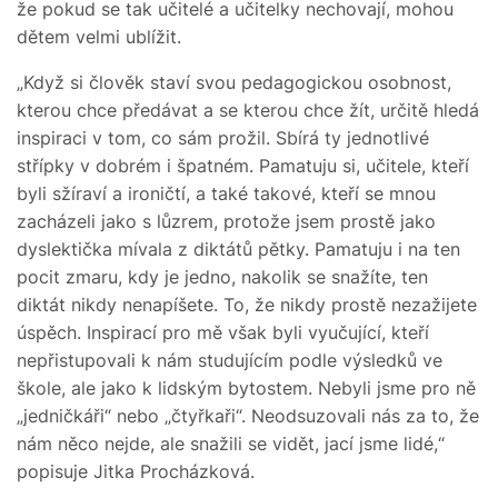
že pokud se tak učitelé a učitelky nechovají, mohou
dětem velmi ublížit.
„Když si člověk staví svou pedagogickou osobnost,
kterou chce předávat a se kterou chce žít, určitě hledá
inspiraci v tom, co sám prožil. Sbírá ty jednotlivé
střípky v dobrém i špatném. Pamatuju si, učitele, kteří
byli sžíraví a ironičtí, a také takové, kteří se mnou
zacházeli jako s lůzrem, protože jsem prostě jako
dyslektička mívala z diktátů pětky. Pamatuju i na ten
pocit zmaru, kdy je jedno, nakolik se snažíte, ten
diktát nikdy nenapíšete. To, že nikdy prostě nezažijete
úspěch. Inspirací pro mě však byli vyučující, kteří
nepřistupovali k nám studujícím podle výsledků ve
škole, ale jako k lidským bytostem. Nebyli jsme pro ně
„jedničkáři“ nebo „čtyřkaři“. Neodsuzovali nás za to, že
nám něco nejde, ale snažili se vidět, jací jsme lidé,“
popisuje Jitka Procházková.