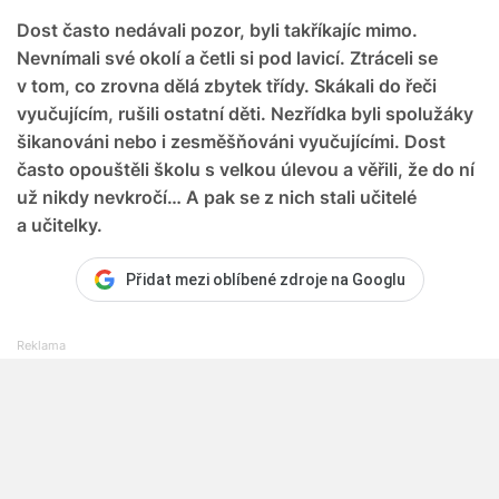
Dost často nedávali pozor, byli takříkajíc mimo.
Nevnímali své okolí a četli si pod lavicí. Ztráceli se
v tom, co zrovna dělá zbytek třídy. Skákali do řeči
vyučujícím, rušili ostatní děti. Nezřídka byli spolužáky
šikanováni nebo i zesměšňováni vyučujícími. Dost
často opouštěli školu s velkou úlevou a věřili, že do ní
už nikdy nevkročí… A pak se z nich stali učitelé
a učitelky.
Přidat mezi oblíbené zdroje na Googlu