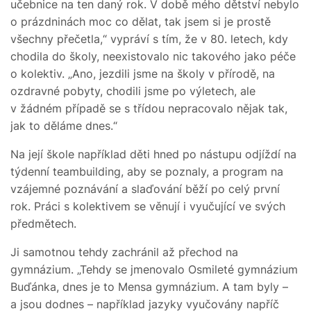
učebnice na ten daný rok. V době mého dětství nebylo
o prázdninách moc co dělat, tak jsem si je prostě
všechny přečetla,“ vypráví s tím, že v 80. letech, kdy
chodila do školy, neexistovalo nic takového jako péče
o kolektiv. „Ano, jezdili jsme na školy v přírodě, na
ozdravné pobyty, chodili jsme po výletech, ale
v žádném případě se s třídou nepracovalo nějak tak,
jak to děláme dnes.“
Na její škole například děti hned po nástupu odjíždí na
týdenní teambuilding, aby se poznaly, a program na
vzájemné poznávání a slaďování běží po celý první
rok. Práci s kolektivem se věnují i vyučující ve svých
předmětech.
Ji samotnou tehdy zachránil až přechod na
gymnázium. „Tehdy se jmenovalo Osmileté gymnázium
Buďánka, dnes je to Mensa gymnázium. A tam byly –
a jsou dodnes – například jazyky vyučovány napříč