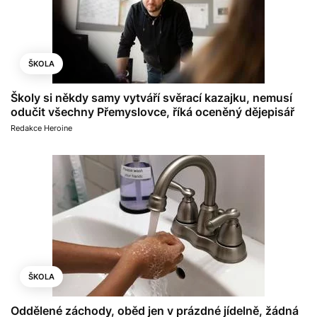
ŠKOLA
Školy si někdy samy vytváří svěrací kazajku, nemusí
odučit všechny Přemyslovce, říká oceněný dějepisář
Redakce Heroine
ŠKOLA
Oddělené záchody, oběd jen v prázdné jídelně, žádná