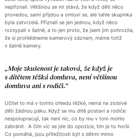
nepřiznali. Většinou se mi stává, že když děti něco
provedou, sami přijdou a omluví se, ale tahle skupinka
byla zatvrzelá. Přiznali se jen jednou, když něco
rozsypali v šatně, a to jen proto, že jsem jim pohrozila,
že si prohlédneme kamerový záznam, máme totiž
v šatně kamery.
Moje zkušenost je taková, že když je
s dítětem těžká domluva, není většinou
domluva ani s rodiči.
Učitel to má v tomto ohledu těžké, nemá na zlobivé
děti žádnou páku. Když se mu dítě postaví a rodiče
nespolupracují, tak není nic, co by mu v tom mohlo
zabránit. A čím víc se jde do opozice, tím je to horší.
Co pomáhá, jsou příležitosti být s dětmi mimo