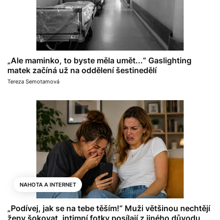
„Ale maminko, to byste měla umět...“ Gaslighting
matek začíná už na oddělení šestinedělí
Tereza Semotamová
NAHOTA A INTERNET
„Podívej, jak se na tebe těším!“ Muži většinou nechtějí
ženy šokovat, intimní fotky posílají z jiného důvodu,