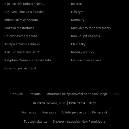
A jak se těší tatínek? Není…
Inzerce
Protivná učitelka o školách
Náš tým
Intimní snímky porodu
Kontakty
Mužská masturbace
Manuál pro moderní mámy
Co nesnášíme v sauně
Kde koupit časopis
Korejské zombie masky
PR články
Kvíz: Poznáte narcistu?
Rubriky a štítky
Kingdom Come 2 a ženské tělo
Feministický slovník
Bossing: jak se bránit
Cookies
Pravidla
Informace ke zpracování osobních údajů
RSS
© 2026 Heroine, s.r.o. | ISSN 2694 - 7072
Finmag.cz
Peníze.cz
Ušetři.peníze.cz
Peniaze.sk
Footballclub.cz
E-shop - časopisy NextPageMedia