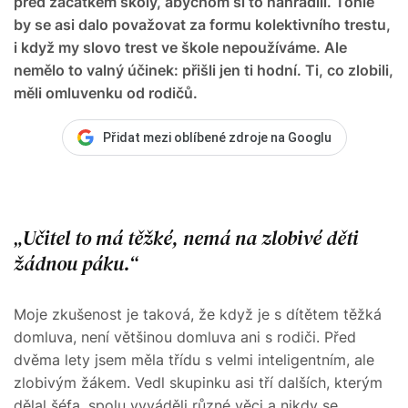
před začátkem školy, abychom si to nahradili. Tohle
by se asi dalo považovat za formu kolektivního trestu,
i když my slovo trest ve škole nepoužíváme. Ale
nemělo to valný účinek: přišli jen ti hodní. Ti, co zlobili,
měli omluvenku od rodičů.
Přidat mezi oblíbené zdroje na Googlu
Učitel to má těžké, nemá na zlobivé děti
žádnou páku.
Moje zkušenost je taková, že když je s dítětem těžká
domluva, není většinou domluva ani s rodiči. Před
dvěma lety jsem měla třídu s velmi inteligentním, ale
zlobivým žákem. Vedl skupinku asi tří dalších, kterým
dělal šéfa, spolu vyváděli různé věci a nikdy se