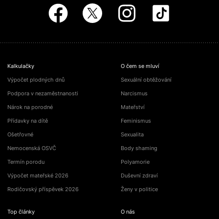
Kalkulačky
O čem se mluví
Výpočet plodných dnů
Sexuální obtěžování
Podpora v nezaměstnanosti
Narcismus
Nárok na porodné
Mateřství
Přídavky na dítě
Feminismus
Ošetřovné
Sexualita
Nemocenská OSVČ
Body shaming
Termín porodu
Polyamorie
Výpočet mateřské 2026
Duševní zdraví
Rodičovský příspěvek 2026
Ženy v politice
Top články
O nás