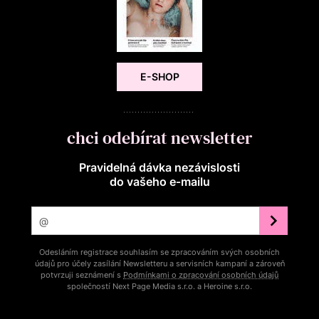
E-SHOP
chci odebírat newsletter
Pravidelná dávka nezávislosti
do vašeho e‑mailu
Odesláním registrace souhlasím se zpracováním svých osobních
údajů pro účely zasílání Newsletteru a servisních kampaní a zároveň
potvrzuji seznámení s
Podmínkami o zpracování osobních údajů
společností Next Page Media s.r.o. a Heroine s.r.o.