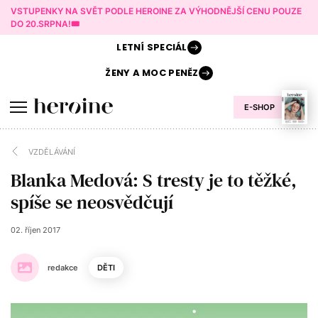
VSTUPENKY NA SVĚT PODLE HEROINE ZA VÝHODNĚJŠÍ CENU POUZE
DO 20.SRPNA!🎟️
LETNÍ
SPECIÁL
ŽENY A
MOC PENĚZ
E-SHOP
VZDĚLÁVÁNÍ
Blanka Medová: S tresty je to těžké,
spíše se neosvědčují
02. říjen 2017
redakce
DĚTI