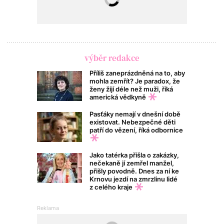
výběr redakce
Příliš zaneprázdněná na to, aby
mohla zemřít? Je paradox, že
ženy žijí déle než muži, říká
americká vědkyně
Pasťáky nemají v dnešní době
existovat. Nebezpečné děti
patří do vězení, říká odbornice
Jako tatérka přišla o zakázky,
nečekaně jí zemřel manžel,
přišly povodně. Dnes za ní ke
Krnovu jezdí na zmrzlinu lidé
z celého kraje