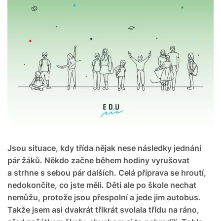
Jsou situace, kdy třída nějak nese následky jednání
pár žáků. Někdo začne během hodiny vyrušovat
a strhne s sebou pár dalších. Celá příprava se hroutí,
nedokončíte, co jste měli. Děti ale po škole nechat
nemůžu, protože jsou přespolní a jede jim autobus.
Takže jsem asi dvakrát třikrát svolala třídu na ráno,