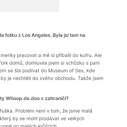
a fotku z Los Angeles. Byla jsi tam na
 Ameriky pracovat a mě si přibalil do kufru. Ale
York domů, domluvila jsem si schůzku s paní
sem se šla podívat do Museum of Sex, kde
i by je nechtěli do svého obchodu. Takže jsem
kty Whoop.de.doo v zahraničí?
e fuška. Problém není v tom, že jsme malá
 který by se mohl prodávat ve velkých
tupně po malých krůčcích.