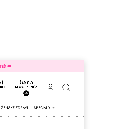
EĎ!🎟️
NÍ
ŽENY A
IÁL
MOC PENĚZ
ŽENSKÉ ZDRAVÍ
SPECIÁLY