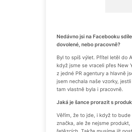
Nedávno jsi na Facebooku sdílel
dovolené, nebo pracovně?
Byl to spíš výlet. Přítel letěl do
když jsme se vraceli přes New 
z jedné PR agentury a hlavně j
jsem nechala naše vzorky, jestl
tam vlastně byla i pracovně.
Jaká je šance prorazit s produ
Věřím, že to jde, i když to bud
značka, ale že nejsme produkt,
řetězcích. Takže musíme jít pos