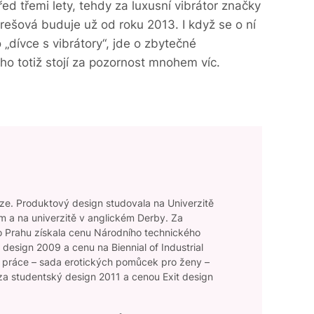
řed třemi lety, tehdy za luxusní vibrátor značky
šová buduje už od roku 2013. I když se o ní
o „dívce s vibrátory“, jde o zbytečné
oho totiž stojí za pozornost mnohem víc.
aze. Produktový design studovala na Univerzitě
m a na univerzitě v anglickém Derby. Za
o Prahu získala cenu Národního technického
design 2009 a cenu na Biennial of Industrial
á práce – sada erotických pomůcek pro ženy –
a studentský design 2011 a cenou Exit design