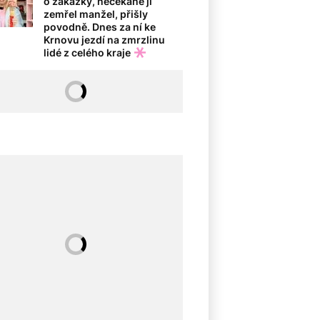
o zakázky, nečekaně jí
zemřel manžel, přišly
povodně. Dnes za ní ke
Krnovu jezdí na zmrzlinu
lidé z celého kraje