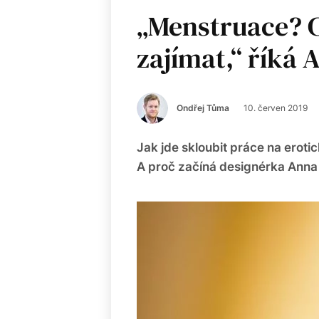
„Menstruace? C
zajímat,“ říká
Ondřej Tůma
10. červen 2019
Jak jde skloubit práce na erot
A proč začíná designérka Anna