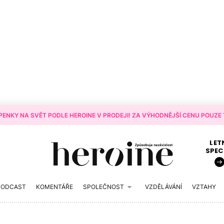
ENKY NA SVĚT PODLE HEROINE V PRODEJI! ZA VÝHODNĚJŠÍ CENU POUZE T
LET
SPEC
PODCAST
KOMENTÁŘE
SPOLEČNOST
VZDĚLÁVÁNÍ
VZTAHY