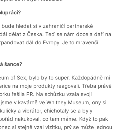
olupráci?
 bude hledat si v zahraničí partnerské
ál dělat z Česka. Teď se nám docela daří na
pandovat dál do Evropy. Je to mravenčí
ná šance?
um of Sex, bylo by to super. Každopádně mi
erice na moje produkty reagovali. Třeba právě
orku řešila PR. Na schůzku vzala svoji
jsme v kavárně ve Whitney Museum, ony si
uličky a vibrátor, chichotaly se a byly
 pořád nakukoval, co tam máme. Když to pak
onec si stejně vzal vizitku, prý se může jednou