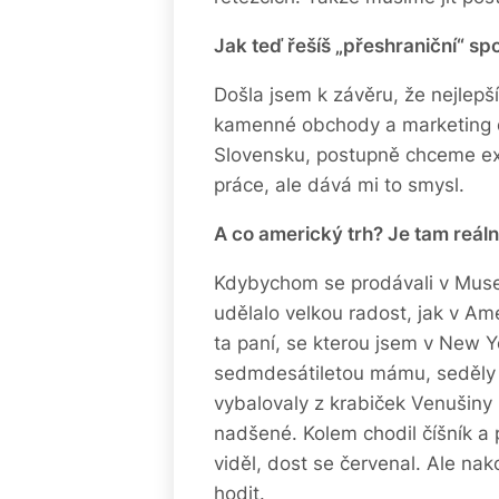
Jak teď řešíš „přeshraniční“ sp
Došla jsem k závěru, že nejlepší
kamenné obchody a marketing d
Slovensku, postupně chceme ex
práce, ale dává mi to smysl.
A co americký trh? Je tam reál
Kdybychom se prodávali v Muse
udělalo velkou radost, jak v Am
ta paní, se kterou jsem v New Y
sedmdesátiletou mámu, seděly 
vybalovaly z krabiček Venušiny k
nadšené. Kolem chodil číšník a
viděl, dost se červenal. Ale nak
hodit.