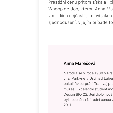
Prestižní cenu přitom získala i p
Whoop.de.doo, kterou Anna Mare
v médiích nejčastěji mluví jako 
zjednodušení, v jejím případě t
Anna Marešová
Narodila se v roce 1980 v Pr
J. E. Purkyně v Ústí nad Labe
bakalářskou práci Tramvaj pr
muzea, Excelentní studentský 
Design BIO 22. Její diplomov
byla oceněna Národní cenou z
2011.