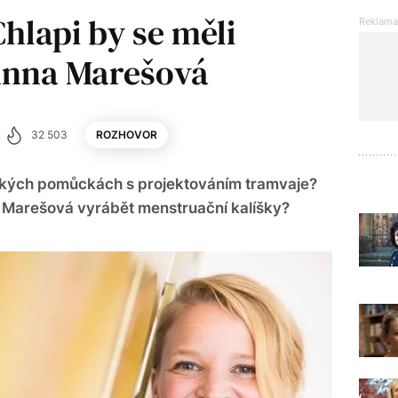
hlapi by se měli
 Anna Marešová
32 503
ROZHOVOR
ických pomůckách s projektováním tramvaje?
 Marešová vyrábět menstruační kalíšky?