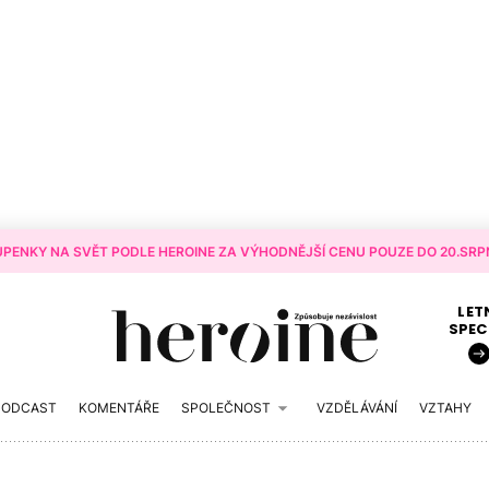
PENKY NA SVĚT PODLE HEROINE ZA VÝHODNĚJŠÍ CENU POUZE DO 20.SRPN
LET
SPEC
PODCAST
KOMENTÁŘE
SPOLEČNOST
VZDĚLÁVÁNÍ
VZTAHY