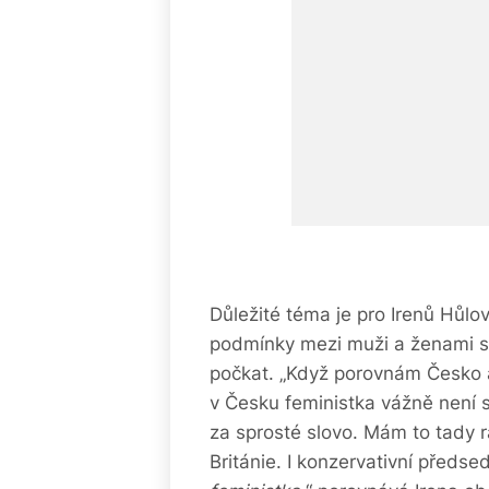
Důležité téma je pro Irenů Hůlo
podmínky mezi muži a ženami si
počkat. „Když porovnám Česko a B
v Česku feministka vážně není 
za sprosté slovo. Mám to tady r
Británie. I konzervativní předs