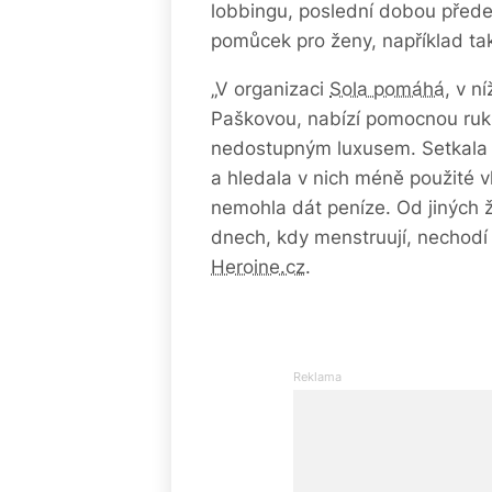
lobbingu, poslední dobou přede
pomůcek pro ženy, například ta
„V organizaci
Sola pomáhá
, v n
Paškovou, nabízí pomocnou ruku
nedostupným luxusem. Setkala s
a hledala v nich méně použité vl
nemohla dát peníze. Od jiných ž
dnech, kdy menstruují, nechodí 
Heroine.cz
.