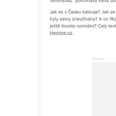
feministka
,“ porovnává Irena o
Jak se v Česku lobbuje? Jak se cí
byly samy zneužívány? A co říká p
ještě docela normální?
Celý tex
Heroine.cz
.