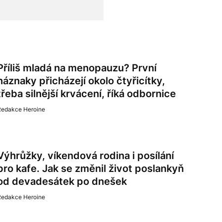
Příliš mladá na menopauzu? První
náznaky přicházejí okolo čtyřicítky,
třeba silnější krvácení, říká odbornice
Redakce Heroine
Výhrůžky, víkendová rodina i posílání
pro kafe. Jak se změnil život poslankyň
od devadesátek po dnešek
Redakce Heroine