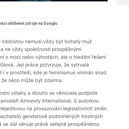
mezi oblíbené zdroje na Googlu
e lobbistou nemusí vždy být bohatý muž
 a ne vždy společnosti prospěšnými
ní o moci nebo výhodách, ale o hledání řešení
ůlová. Její práce potvrzuje, že vytrvalá
 i v prostředí, kde je feminismus vnímán snad
a, že něco může být zdarma.
odní vztahy a dlouho se věnovala podpoře
kanceláři Amnesty International. S autorkou
ejedlovou na prosazování legislativních změn
 pachatelů genderově podmíněných trestných
á se dál věnuje právě veřejně prospěšnému