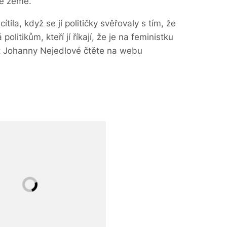
bě země.
tila, když se jí političky svěřovaly s tím, že
olitikům, kteří jí říkají, že je na feministku
t Johanny Nejedlové čtěte na webu