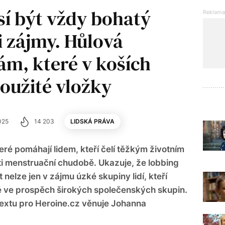
í být vždy bohatý
i zájmy. Hůlová
ám, které v koších
oužité vložky
025
14 203
LIDSKÁ PRÁVA
eré pomáhají lidem, kteří čelí těžkým životním
oti menstruační chudobě. Ukazuje, že lobbing
 nelze jen v zájmu úzké skupiny lidí, kteří
aké ve prospěch širokých společenských skupin.
textu pro Heroine.cz věnuje Johanna