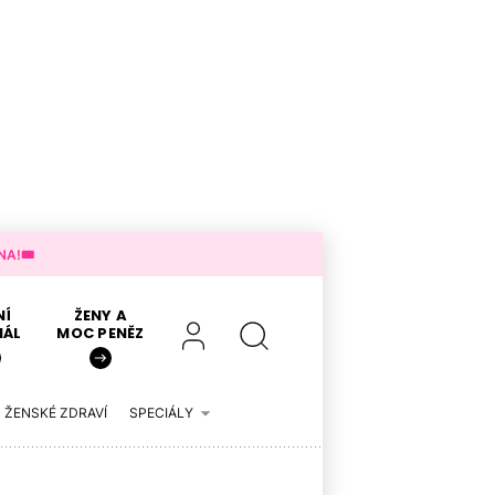
A!🎟️
NÍ
ŽENY A
IÁL
MOC PENĚZ
ŽENSKÉ ZDRAVÍ
SPECIÁLY