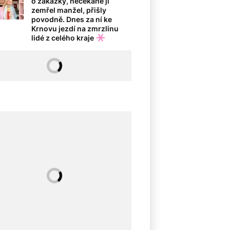
o zakázky, nečekaně jí
zemřel manžel, přišly
povodně. Dnes za ní ke
Krnovu jezdí na zmrzlinu
lidé z celého kraje