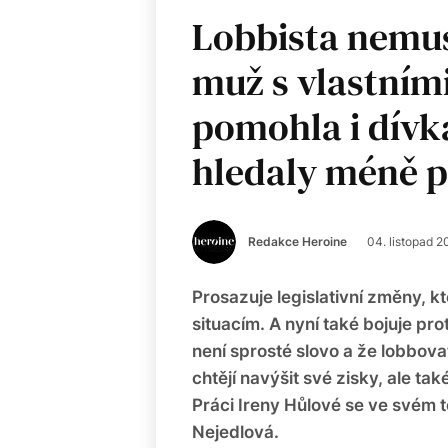
Lobbista nemus
muž s vlastním
pomohla i dívk
hledaly méně p
Redakce Heroine
04. listopad 2
Prosazuje legislativní změny, kt
situacím. A nyní také bojuje pr
není sprosté slovo a že lobbovat
chtějí navýšit své zisky, ale t
Práci Ireny Hůlové se ve svém 
Nejedlová.