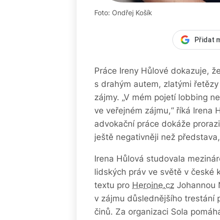
Foto: Ondřej Košík
Přidat 
Práce Ireny Hůlové dokazuje, ž
s drahým autem, zlatými řetězy
zájmy. „V mém pojetí lobbing ne
ve veřejném zájmu,“ říká Irena H
advokační práce dokáže prorazit
ještě negativněji než představ
Irena Hůlová studovala mezinár
lidských práv ve světě v české 
textu pro
Heroine.cz
Johannou N
v zájmu důslednějšího trestání
činů. Za organizaci Sola pomáh