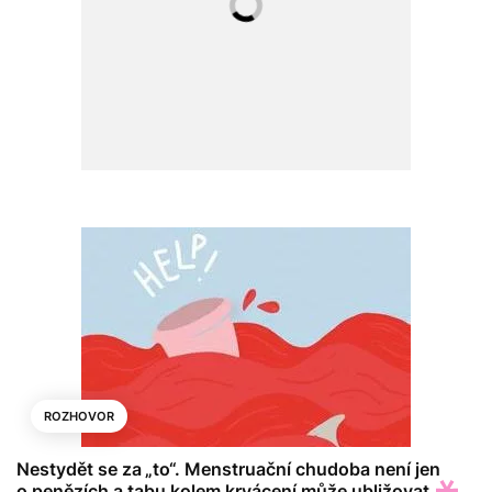
ROZHOVOR
Nestydět se za „to“. Menstruační chudoba není jen
o penězích a tabu kolem krvácení může ubližovat