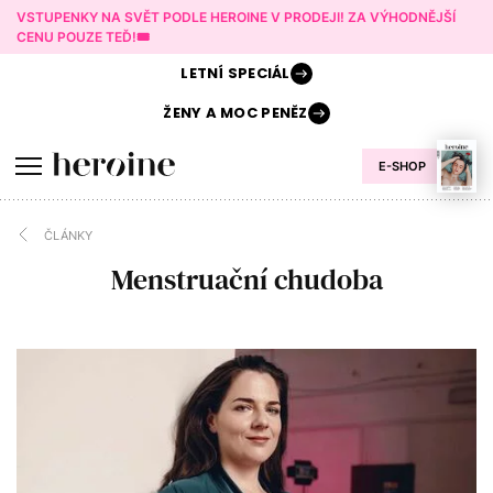
VSTUPENKY NA SVĚT PODLE HEROINE V PRODEJI! ZA VÝHODNĚJŠÍ
CENU POUZE TEĎ!🎟️
LETNÍ
SPECIÁL
ŽENY A
MOC PENĚZ
E-SHOP
ČLÁNKY
Menstruační chudoba