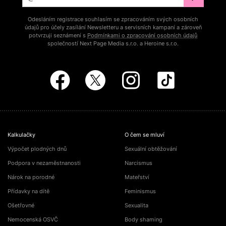
Odesláním registrace souhlasím se zpracováním svých osobních
údajů pro účely zasílání Newsletteru a servisních kampaní a zároveň
potvrzuji seznámení s
Podmínkami o zpracování osobních údajů
společností Next Page Media s.r.o. a Heroine s.r.o.
Kalkulačky
O čem se mluví
Výpočet plodných dnů
Sexuální obtěžování
Podpora v nezaměstnanosti
Narcismus
Nárok na porodné
Mateřství
Přídavky na dítě
Feminismus
Ošetřovné
Sexualita
Nemocenská OSVČ
Body shaming