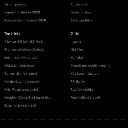
Termín porodu
Polyamorie
Výpočet mateřské 2026
Duševní zdraví
Rodičovský příspěvek 2026
Ženy v politice
Top články
O nás
A jak se těší tatínek? Není…
Inzerce
Protivná učitelka o školách
Náš tým
Intimní snímky porodu
Kontakty
Mužská masturbace
Manuál pro moderní mámy
Co nesnášíme v sauně
Kde koupit časopis
Korejské zombie masky
PR články
Kvíz: Poznáte narcistu?
Rubriky a štítky
Kingdom Come 2 a ženské tělo
Feministický slovník
Bossing: jak se bránit