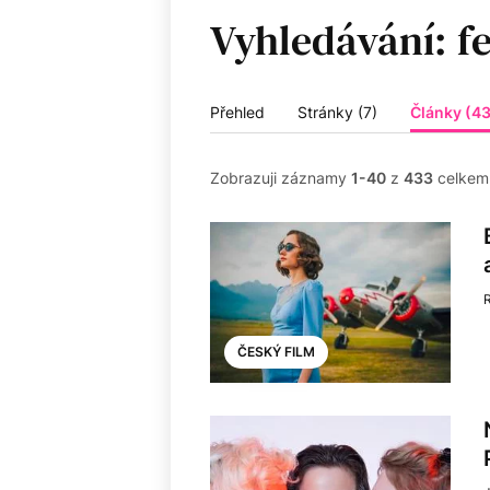
Vyhledávání:
Přehled
Stránky (7)
Články (4
Zobrazuji záznamy
1-40
z
433
celkem
ČESKÝ FILM