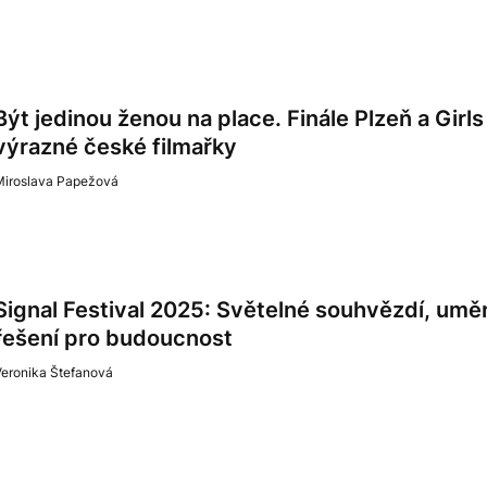
Být jedinou ženou na place. Finále Plzeň a Girls
výrazné české filmařky
Miroslava Papežová
Signal Festival 2025: Světelné souhvězdí, umění
řešení pro budoucnost
Veronika Štefanová