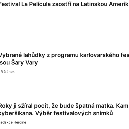
Festival La Película zaostří na Latinskou Amerik
Vybrané lahůdky z programu karlovarského fest
jsou Šary Vary
PR článek
Roky ji sžíral pocit, že bude špatná matka. Kam
kyberšikana. Výběr festivalových snímků
Redakce Heroine