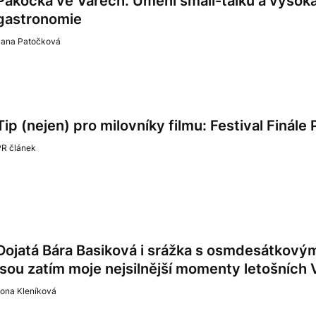
Pakočka ve Varech. Umění small-talku a vysoká 
gastronomie
Jana Patočková
Tip (nejen) pro milovníky filmu: Festival Finále 
PR článek
Dojatá Bára Basiková i srážka s osmdesátkový
jsou zatím moje nejsilnější momenty letošních 
lona Kleníková