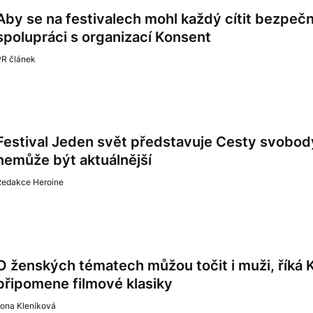
Aby se na festivalech mohl každý cítit bezpeč
spolupráci s organizací Konsent
PR článek
Festival Jeden svět představuje Cesty svobody
nemůže být aktuálnější
Redakce Heroine
O ženských tématech můžou točit i muži, říká K
připomene filmové klasiky
lona Kleníková