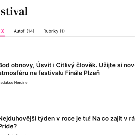
33)
Autoři (14)
Rubriky (1)
Bod obnovy, Úsvit i Citlivý člověk. Užijte si no
atmosféru na festivalu Finále Plzeň
Redakce Heroine
Nejduhovější týden v roce je tu! Na co zajít v r
Pride?