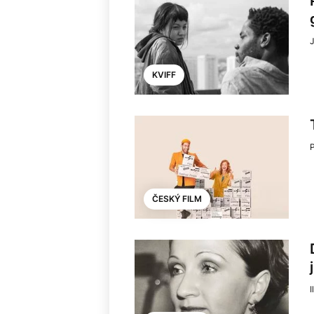
KVIFF
ČESKÝ FILM
I