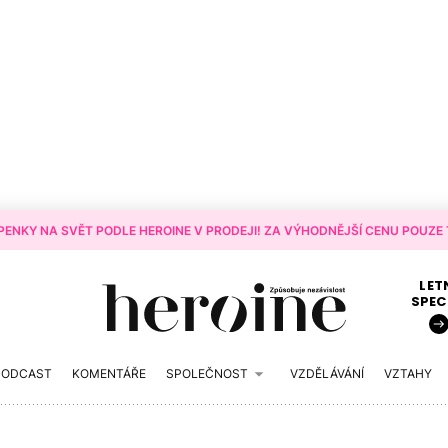
ENKY NA SVĚT PODLE HEROINE V PRODEJI! ZA VÝHODNĚJŠÍ CENU POUZE T
LET
SPEC
PODCAST
KOMENTÁŘE
SPOLEČNOST
VZDĚLÁVÁNÍ
VZTAHY