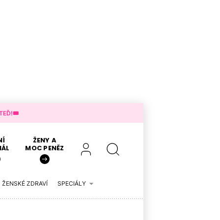
EĎ!🎟️
NÍ
ŽENY A
IÁL
MOC PENĚZ
ŽENSKÉ ZDRAVÍ
SPECIÁLY