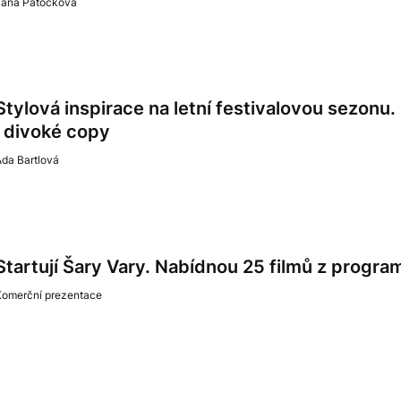
Jana Patočková
Stylová inspirace na letní festivalovou sezon
i divoké copy
da Bartlová
Startují Šary Vary. Nabídnou 25 filmů z program
Komerční prezentace