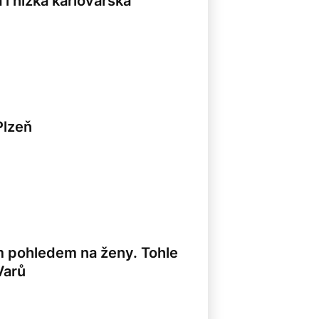
i nízká karlovarská
Plzeň
m pohledem na ženy. Tohle
Varů