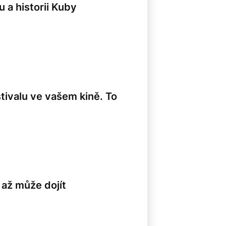
u a historii Kuby
ivalu ve vašem kině. To
 až může dojít