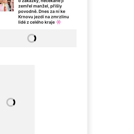
o zakázky, nečekaně jí
zemřel manžel, přišly
povodně. Dnes za ní ke
Krnovu jezdí na zmrzlinu
lidé z celého kraje