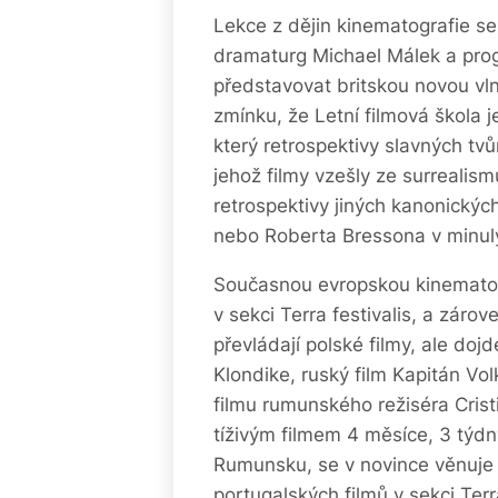
Lekce z dějin kinematografie se
dramaturg Michael Málek a prog
představovat britskou novou vln
zmínku, že Letní filmová škola 
který retrospektivy slavných tv
jehož filmy vzešly ze surrealism
retrospektivy jiných kanonický
nebo Roberta Bressona v minulý
Současnou evropskou kinematog
v sekci Terra festivalis, a záro
převládají polské filmy, ale doj
Klondike, ruský film Kapitán V
filmu rumunského režiséra Crist
tíživým filmem 4 měsíce, 3 týdn
Rumunsku, se v novince věnuje 
portugalských filmů v sekci Terra