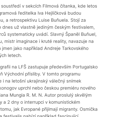
 soustředí v sekcích Filmová čítanka, kde letos
ramová ředitelka Iva Hejlíčková budou
u, a retrospektivu Luise Buňuela. Stojí za
je dnes už vlastně jediným českým festivalem,
ůrců systematicky uvádí. Slavný Španěl Buňuel,
u, mistr imaginace i kruté reality, navazuje na
ch jmen jako například Andreje Tarkovského
ch letech.
rafii na LFŠ zastupuje především Portugalsko
veň Východní přísliby. V tomto programu
de i na letošní ukrajinský válečný snímek
olkonogov uprchl nebo českou premiéru nového
iana Mungia R. M. N. Autor proslulý skvělým
y a 2 dny o interrupci v komunistickém
tomu, jak Evropané přijímají migranty. Osmička
 festivalis nabízí například fascinující