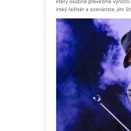
který osobně převezme výroční
irský režisér a scenárista Jim S