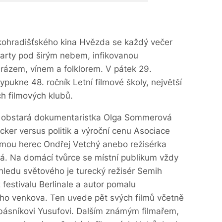
kohradišťského kina Hvězda se každý večer
party pod širým nebem, infikovanou
rázem, vínem a folklorem. V pátek 29.
pukne 48. ročník Letní filmové školy, největší
h filmových klubů.
etos obstará dokumentaristka Olga Sommerová
ker versus politik a výroční cenu Asociace
zmou herec Ondřej Vetchý anebo režisérka
á. Na domácí tvůrce se místní publikum vždy
hledu světového je turecký režisér Semih
z festivalu Berlinale a autor pomalu
ho venkova. Ten uvede pět svých filmů včetně
 o básníkovi Yusufovi. Dalším známým filmařem,