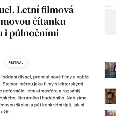
el. Letní filmová
ilmovou čítanku
u i půlnočními
2
FESTIVAL
é i oddaní diváci, promítá nové filmy a nabízí
e. Stejnou měrou jako filmy s lektorskými
e neformální letní atmosféra a rozsáhlý
ského, literárního i hudebního. Nabízíme
movou školou a pět konkrétní tipů, jak si
 užít.