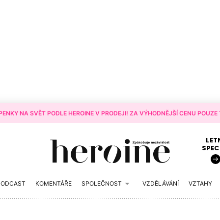
ENKY NA SVĚT PODLE HEROINE V PRODEJI! ZA VÝHODNĚJŠÍ CENU POUZE T
LET
SPEC
PODCAST
KOMENTÁŘE
SPOLEČNOST
VZDĚLÁVÁNÍ
VZTAHY