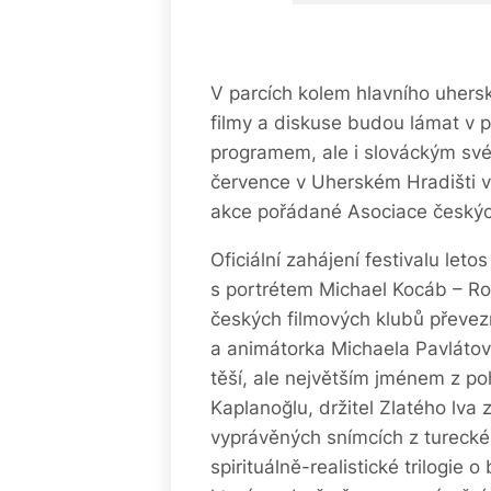
V parcích kolem hlavního uhers
filmy a diskuse budou lámat v 
programem, ale i slováckým své
července v Uherském Hradišti vy
akce pořádané Asociace českýc
Oficiální zahájení festivalu l
s portrétem Michael Kocáb – Roc
českých filmových klubů převe
a animátorka Michaela Pavlátov
těší, ale největším jménem z po
Kaplanoğlu, držitel Zlatého lva 
vyprávěných snímcích z turecké
spirituálně-realistické trilogie