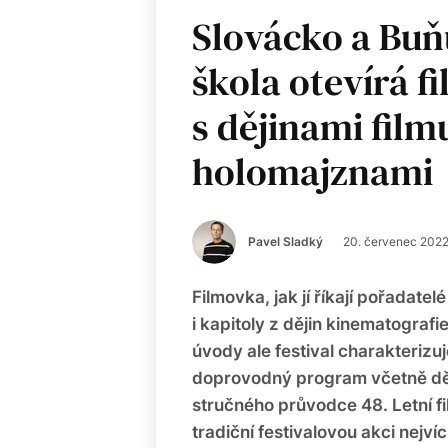
Slovácko a Buňu
škola otevírá f
s dějinami film
holomajznami
Pavel Sladký
20. červenec 202
Filmovka, jak jí říkají pořadatel
i kapitoly z dějin kinematografi
úvody ale festival charakterizuj
doprovodný program včetně dět
stručného průvodce 48. Letní fil
tradiční festivalovou akci nejvíc