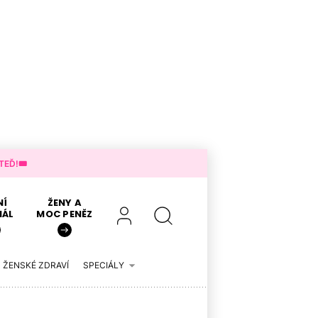
EĎ!🎟️
NÍ
ŽENY A
IÁL
MOC PENĚZ
ŽENSKÉ ZDRAVÍ
SPECIÁLY