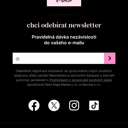
E-SHOP
chci odebírat newsletter
Pravidelná dávka nezávislosti
do vašeho e‑mailu
Odesláním registrace souhlasím se zpracováním svých osobních
údajů pro účely zasílání Newsletteru a servisních kampaní a zároveň
potvrzuji seznámení s
Podmínkami o zpracování osobních údajů
společností Next Page Media s.r.o. a Heroine s.r.o.