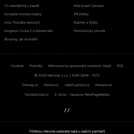
Co nesnášíme v sauně
Kde koupit časopis
Korejské zombie masky
PR články
Kvíz: Poznáte narcistu?
Rubriky a štítky
Kingdom Come 2 a ženské tělo
Feministický slovník
Bossing: jak se bránit
Cookies
Pravidla
Informace ke zpracování osobních údajů
RSS
© 2026 Heroine, s.r.o. | ISSN 2694 - 7072
Finmag.cz
Peníze.cz
Ušetři.peníze.cz
Peniaze.sk
Footballclub.cz
E-shop - časopisy NextPageMedia
sinfin.digital
Tištěnou Heroine seženete také u našich partnerů