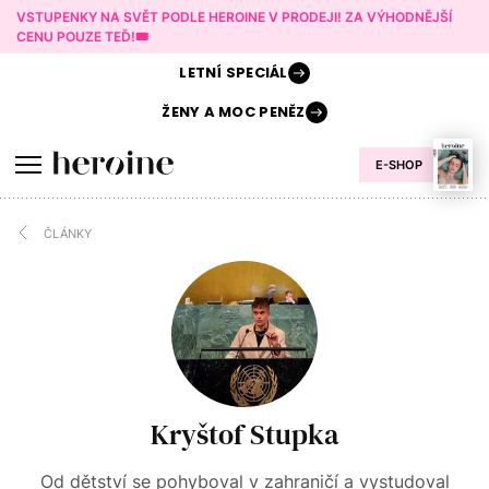
VSTUPENKY NA SVĚT PODLE HEROINE V PRODEJI! ZA VÝHODNĚJŠÍ
CENU POUZE TEĎ!🎟️
LETNÍ
SPECIÁL
ŽENY A
MOC PENĚZ
E-SHOP
ČLÁNKY
Kryštof Stupka
Od dětství se pohyboval v zahraničí a vystudoval