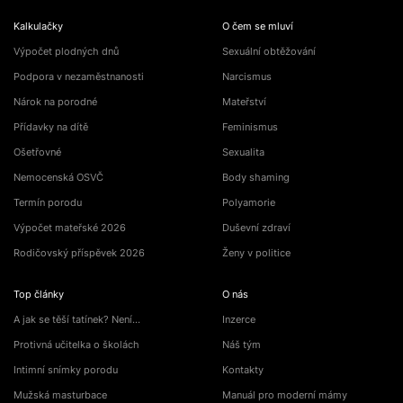
Kalkulačky
O čem se mluví
Výpočet plodných dnů
Sexuální obtěžování
Podpora v nezaměstnanosti
Narcismus
Nárok na porodné
Mateřství
Přídavky na dítě
Feminismus
Ošetřovné
Sexualita
Nemocenská OSVČ
Body shaming
Termín porodu
Polyamorie
Výpočet mateřské 2026
Duševní zdraví
Rodičovský příspěvek 2026
Ženy v politice
Top články
O nás
A jak se těší tatínek? Není…
Inzerce
Protivná učitelka o školách
Náš tým
Intimní snímky porodu
Kontakty
Mužská masturbace
Manuál pro moderní mámy