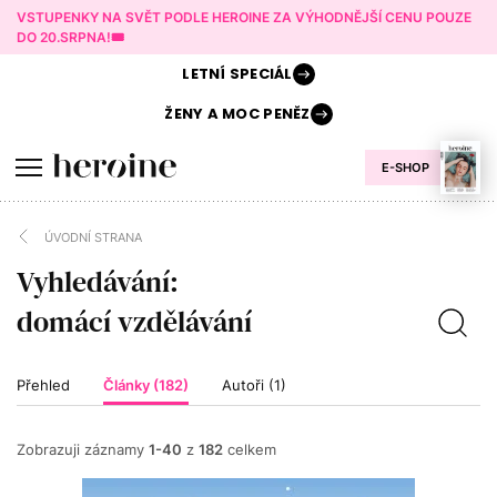
VSTUPENKY NA SVĚT PODLE HEROINE ZA VÝHODNĚJŠÍ CENU POUZE
DO 20.SRPNA!🎟️
LETNÍ
SPECIÁL
ŽENY A
MOC PENĚZ
E-SHOP
ÚVODNÍ STRANA
Vyhledávání:
Přehled
Články (182)
Autoři (1)
Zobrazuji záznamy
1-40
z
182
celkem