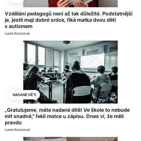
Vzdělání pedagogů není až tak důležité. Podstatnější
je, jestli mají dobré srdce, říká matka dvou dětí
s autismem
Lucie Kocurová
NADANÉ DĚTI
„Gratulujeme, máte nadané dítě! Ve škole to nebude
mít snadné," řekli matce u zápisu. Dnes ví, že měli
pravdu
Lucie Kocurová