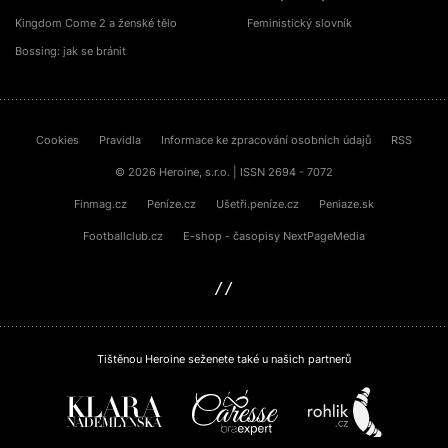
Kingdom Come 2 a ženské tělo
Feministický slovník
Bossing: jak se bránit
Cookies
Pravidla
Informace ke zpracování osobních údajů
RSS
© 2026 Heroine, s.r.o. | ISSN 2694 - 7072
Finmag.cz
Peníze.cz
Ušetři.peníze.cz
Peniaze.sk
Footballclub.cz
E-shop - časopisy NextPageMedia
sinfin.digital
Tištěnou Heroine seženete také u našich partnerů