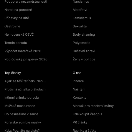
Podpora v nezaměstnanosti
Narcismus
Nárok na porodné
Mateřství
Přídavky na dítě
Feminismus
Ošetřovné
Sexualita
Nemocenská OSVČ
Body shaming
Termín porodu
Polyamorie
Výpočet mateřské 2026
Duševní zdraví
Rodičovský příspěvek 2026
Ženy v politice
Top články
O nás
A jak se těší tatínek? Není…
Inzerce
Protivná učitelka o školách
Náš tým
Intimní snímky porodu
Kontakty
Mužská masturbace
Manuál pro moderní mámy
Co nesnášíme v sauně
Kde koupit časopis
Korejské zombie masky
PR články
Kvíz: Poznáte narcistu?
Rubriky a štítky