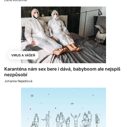
Lucie Kocurová
VIRUS A VÁŠEŇ
Karanténa nám sex bere i dává, babyboom ale nejspíš
nezpůsobí
Johanna Nejedlová