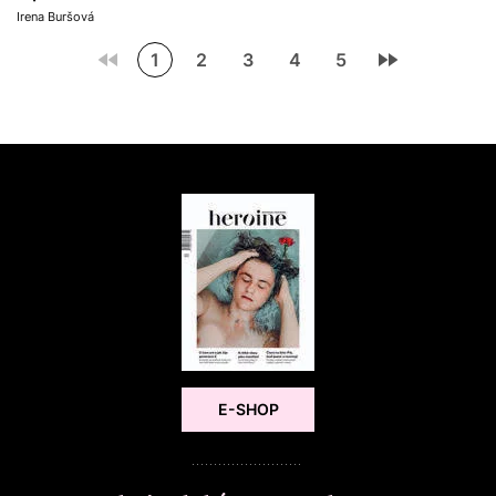
Irena Buršová
1
2
3
4
5
E-SHOP