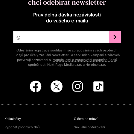
chci odebírat newsletter
Pravidelná dávka nezávislosti
do vašeho e‑mailu
Odesláním registrace souhlasím se zpracováním svých osobních
údajů pro účely zasílání Newsletteru a servisních kampaní a zároveň
potvrzuji seznámení s
Podmínkami o zpracování osobních údajů
společností Next Page Media s.r.o. a Heroine s.r.o.
Kalkulačky
O čem se mluví
Výpočet plodných dnů
Sexuální obtěžování