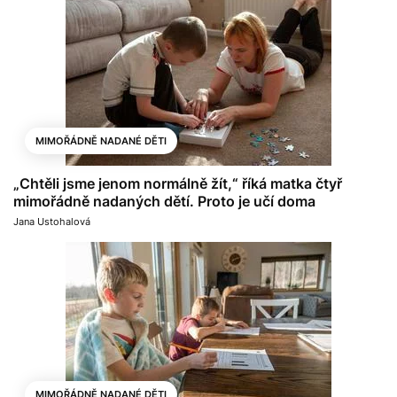
MIMOŘÁDNĚ NADANÉ DĚTI
„Chtěli jsme jenom normálně žít,“ říká matka čtyř
mimořádně nadaných dětí. Proto je učí doma
Jana Ustohalová
MIMOŘÁDNĚ NADANÉ DĚTI