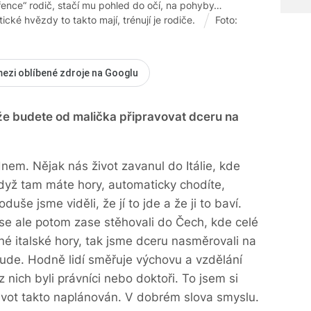
řence“ rodič, stačí mu pohled do očí, na pohyby…
cké hvězdy to takto mají, trénují je rodiče.
Foto:
mezi oblíbené zdroje na Googlu
 že budete od malička připravovat dceru na
nem. Nějak nás život zavanul do Itálie, kde
dyž tam máte hory, automaticky chodíte,
uše jsme viděli, že jí to jde a že ji to baví.
 se ale potom zase stěhovali do Čech, kde celé
é italské hory, tak jsme dceru nasměrovali na
šude. Hodně lidí směřuje výchovu a vzdělání
 nich byli právníci nebo doktoři. To jsem si
život takto naplánován. V dobrém slova smyslu.