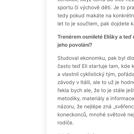
sportu či výchově dětí. Je to pr
tedy pokud makáte na konkrétní 
let to je součtem, pak dojdete k
Trenérem osmileté Elišky a teď už
jeho povolání?
Studoval ekonomku, pak byl dlo
často teď Eli startuje tam, kde 
a vlastnil cyklistický tým, poř
závody v Itálii, ale to už je h
řekla bych ale, že to je stále j
metodiky, materiály a informace,
názoru, že nejlépe zná „svěřenc
koneckonců, mnohé světové nejen
rodiče.