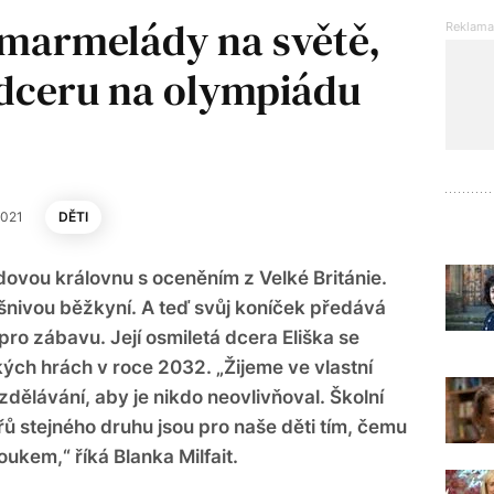
í marmelády na světě,
 dceru na olympiádu
2021
DĚTI
ádovou královnu s oceněním z Velké Británie.
vášnivou běžkyní. A teď svůj koníček předává
ro zábavu. Její osmiletá dcera Eliška se
kých hrách v roce 2032. „Žijeme ve vlastní
zdělávání, aby je nikdo neovlivňoval. Školní
ů stejného druhu jsou pro naše děti tím, čemu
oukem,“ říká Blanka Milfait.