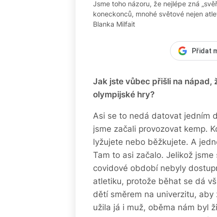
Jsme toho názoru, že nejlépe zná „svě
koneckonců, mnohé světové nejen atleti
Blanka Milfait
Přidat 
Jak jste vůbec přišli na nápad,
olympijské hry?
Asi se to nedá datovat jedním d
jsme začali provozovat kemp. K
lyžujete nebo běžkujete. A jednod
Tam to asi začalo. Jelikož jsme
covidové období nebyly dostupn
atletiku, protože běhat se dá v
dětí směrem na univerzitu, aby z
užila já i muž, oběma nám byl 