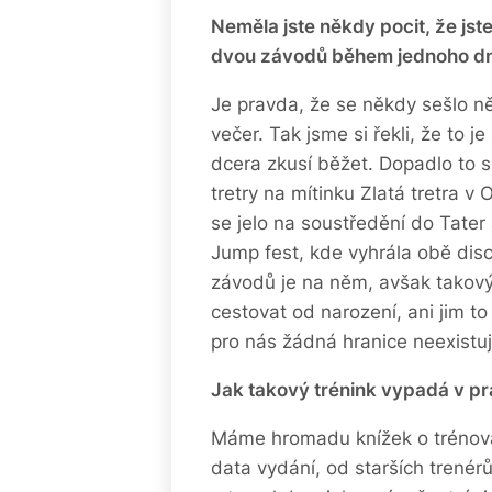
Neměla jste někdy pocit, že jste
dvou závodů během jednoho dn
Je pravda, že se někdy sešlo n
večer. Tak jsme si řekli, že to j
dcera zkusí běžet. Dopadlo to s
tretry na mítinku Zlatá tretra v
se jelo na soustředění do Tater
Jump fest, kde vyhrála obě disci
závodů je na něm, avšak takový
cestovat od narození, ani jim t
pro nás žádná hranice neexistu
Jak takový trénink vypadá v pr
Máme hromadu knížek o trénován
data vydání, od starších trenér