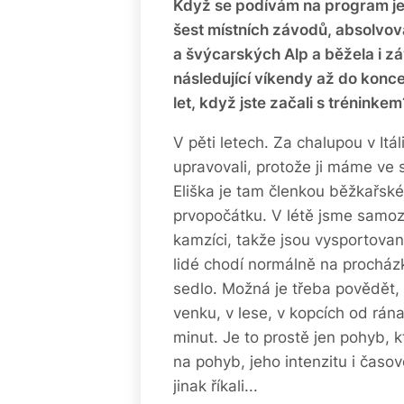
Když se podívám na program jen
šest místních závodů, absolvov
a švýcarských Alp a běžela i 
následující víkendy až do konce 
let, když jste začali s tréninke
V pěti letech. Za chalupou v It
upravovali, protože ji máme ve 
Eliška je tam členkou běžkařské
prvopočátku. V létě jsme samozř
kamzíci, takže jsou vysportovan
lidé chodí normálně na procházk
sedlo. Možná je třeba povědět, 
venku, v lese, v kopcích od rán
minut. Je to prostě jen pohyb, k
na pohyb, jeho intenzitu i časo
jinak říkali...