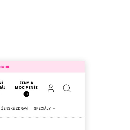
A!🎟️
NÍ
ŽENY A
IÁL
MOC PENĚZ
ŽENSKÉ ZDRAVÍ
SPECIÁLY