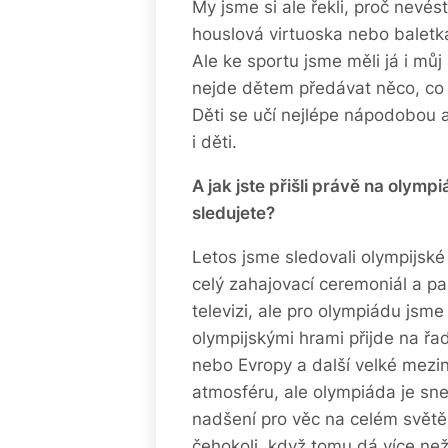
My jsme si ale řekli, proč nevé
houslová virtuoska nebo balet
Ale ke sportu jsme měli já i můj
nejde dětem předávat něco, co se
Děti se učí nejlépe nápodobou a
i děti.
A jak jste přišli právě na olympi
sledujete?
Letos jsme sledovali olympijské 
celý zahajovací ceremoniál a p
televizi, ale pro olympiádu jsme
olympijskými hrami přijde na řa
nebo Evropy a další velké mez
atmosféru, ale olympiáda je sn
nadšení pro věc na celém světě
čehokoli, když tomu dá více než 