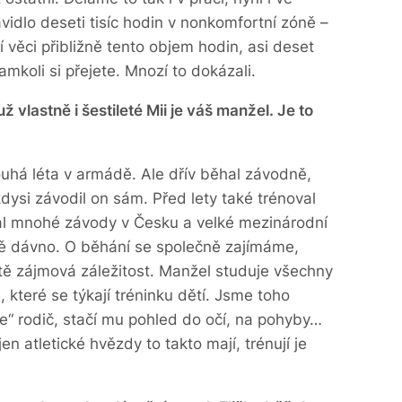
avidlo deseti tisíc hodin v nonkomfortní zóně –
věci přibližně tento objem hodin, asi deset
amkoli si přejete. Mnozí to dokázali.
 vlastně i šestileté Mii je váš manžel. Je to
uhá léta v armádě. Ale dřív běhal závodně,
kdysi závodil on sám. Před lety také trénoval
ádal mnohé závody v Česku a velké mezinárodní
odně dávno. O běhání se společně zajímáme,
eště zájmová záležitost. Manžel studuje všechny
 které se týkají tréninku dětí. Jsme toho
e“ rodič, stačí mu pohled do očí, na pohyby…
 atletické hvězdy to takto mají, trénují je