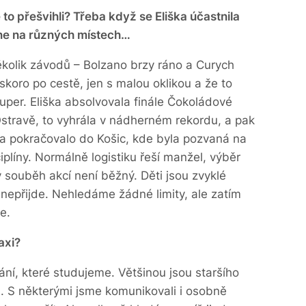
 to přešvihli? Třeba když se Eliška účastnila
e na různých místech…
ěkolik závodů – Bolzano brzy ráno a Curych
e skoro po cestě, jen s malou oklikou a že to
uper. Eliška absolvovala finále Čokoládové
 Ostravě, to vyhrála v nádherném rekordu, a pak
 a pokračovalo do Košic, kde byla pozvaná na
plíny. Normálně logistiku řeší manžel, výběr
 souběh akcí není běžný. Děti jsou zvyklé
o nepřijde. Nehledáme žádné limity, ale zatím
je.
axi?
í, které studujeme. Většinou jsou staršího
ů. S některými jsme komunikovali i osobně