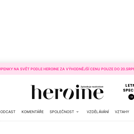
PENKY NA SVĚT PODLE HEROINE ZA VÝHODNĚJŠÍ CENU POUZE DO 20.SRPN
LET
SPEC
PODCAST
KOMENTÁŘE
SPOLEČNOST
VZDĚLÁVÁNÍ
VZTAHY