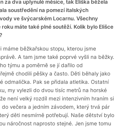
 za dva uplynulé měsíce, tak Eliška běžela
ala soustředění na pomezí italských
závody ve švýcarském Locarnu. Všechny
roku máte také plné soutěží. Kolik bylo Elišce
m?
álii máme běžkařskou stopu, kterou jsme
správě. A tam jsme také poprvé vyšli na běžky.
ho týmu a poměrně se jí dařilo od
ejmě chodili pěšky a často. Děti běhaly jako
é odmalička. Pak se přidala atletika. Ostatní
u, my vylezli do dvou tisíc metrů na horské
že není velký rozdíl mezi intenzivním hraním si
a do večera a jedním závodem, který trvá pár
terý děti nesmírně potřebují. Naše dětství bylo
vou náročnost naprosto stejné. Jen jsme tomu