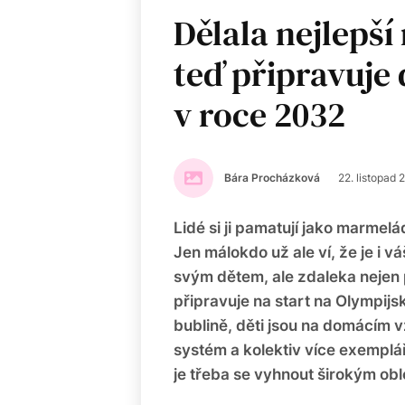
Dělala nejlepš
teď připravuje
v roce 2032
Bára Procházková
22. listopad 
Lidé si ji pamatují jako marmel
Jen málokdo už ale ví, že je i 
svým dětem, ale zdaleka nejen p
připravuje na start na Olympijs
bublině, děti jsou na domácím v
systém a kolektiv více exemplář
je třeba se vyhnout širokým obl