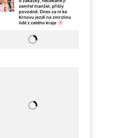
o zakázky, nečekaně jí
zemřel manžel, přišly
povodně. Dnes za ní ke
Krnovu jezdí na zmrzlinu
lidé z celého kraje