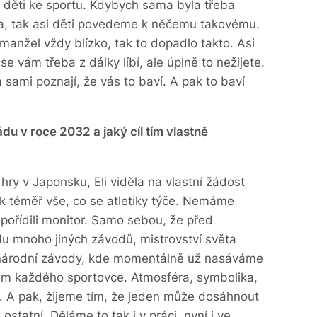
st děti ke sportu. Kdybych sama byla třeba
ka, tak asi děti povedeme k něčemu takovému.
 manžel vždy blízko, tak to dopadlo takto. Asi
 vám třeba z dálky líbí, ale úplně to nežijete.
 sami poznají, že vás to baví. A pak to baví
ádu v roce 2032 a jaký cíl tím vlastně
hry v Japonsku, Eli viděla na vlastní žádost
ak téměř vše, co se atletiky týče. Nemáme
 pořídili monitor. Samo sebou, že před
du mnoho jiných závodů, mistrovství světa
inárodní závody, kde momentálně už nasáváme
em každého sportovce. Atmosféra, symbolika,
. A pak, žijeme tím, že jeden může dosáhnout
ostatní. Děláme to tak i v práci, nyní i ve