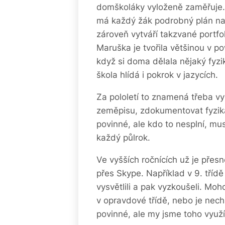
domškoláky vyloženě zaměřuje. 
má každý žák podrobný plán na
zároveň vytváří takzvané portfol
Maruška je tvořila většinou v po
když si doma dělala nějaký fyz
škola hlídá i pokrok v jazycích.
Za pololetí to znamená třeba vyp
zeměpisu, zdokumentovat fyziká
povinné, ale kdo to nesplní, mu
každý půlrok.
Ve vyšších ročnících už je přes
přes Skype. Například v 9. třídě
vysvětlili a pak vyzkoušeli. Moh
v opravdové třídě, nebo je necha
povinné, ale my jsme toho využív