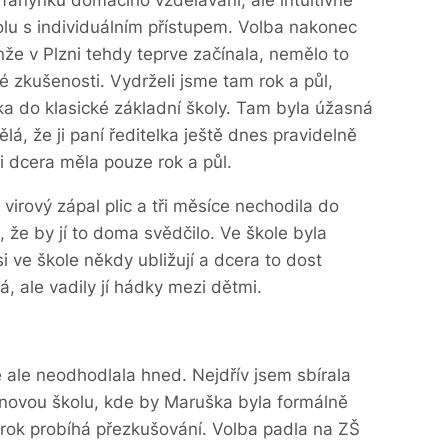
olu s individuálním přístupem. Volba nakonec
že v Plzni tehdy teprve začínala, nemělo to
é zkušenosti. Vydrželi jsme tam rok a půl,
ška do klasické základní školy. Tam byla úžasná
ělá, že ji paní ředitelka ještě dnes pravidelně
ji dcera měla pouze rok a půl.
virový zápal plic a tři měsíce nechodila do
 že by jí to doma svědčilo. Ve škole byla
i ve škole někdy ubližují a dcera to dost
, ale vadily jí hádky mezi dětmi.
ale neodhodlala hned. Nejdřív jsem sbírala
novou školu, kde by Maruška byla formálně
rok probíhá přezkušování. Volba padla na ZŠ