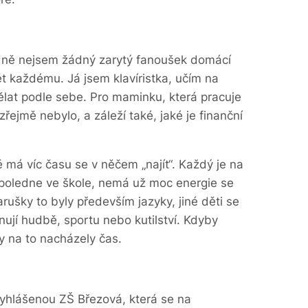
odně nejsem žádný zarytý fanoušek domácí
ět každému. Já jsem klavíristka, učím na
ělat podle sebe. Pro maminku, která pracuje
řejmě nebylo, a záleží také, jaké je finanční
tě má víc času se v něčem „najít“. Každý je na
poledne ve škole, nemá už moc energie se
ušky to byly především jazyky, jiné děti se
nují hudbě, sportu nebo kutilství. Kdyby
y na to nacházely čas.
vyhlášenou ZŠ Březová, která se na