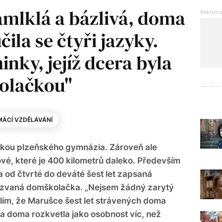
amlklá a bázlivá, doma
ila se čtyři jazyky.
nky, jejíž dcera byla
kolačkou"
ÁCÍ VZDĚLÁVÁNÍ
ntkou plzeňského gymnázia. Zároveň ale
vé, které je 400 kilometrů daleko. Především
a od čtvrté do deváté šest let zapsaná
kzvaná domškolačka. „Nejsem žádný zarytý
lím, že Marušce šest let strávených doma
 a doma rozkvetla jako osobnost víc, než