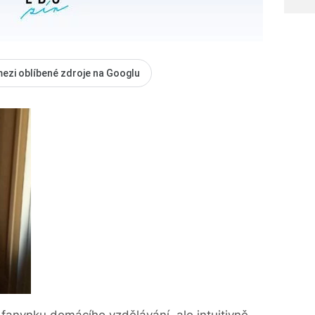
mezi oblíbené zdroje na Googlu
fanynku domácího vzdělávání, ale intuitivně