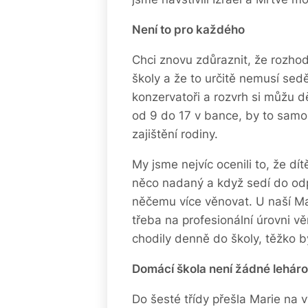
Není to pro každého
Chci znovu zdůraznit, že rozh
školy a že to určitě nemusí sed
konzervatoři a rozvrh si můžu d
od 9 do 17 v bance, by to samoz
zajištění rodiny.
My jsme nejvíc ocenili to, že dí
něco nadaný a když sedí do od
něčemu více věnovat. U naší Mar
třeba na profesionální úrovni vě
chodily denně do školy, těžko b
Domácí škola není žádné leháro
Do šesté třídy přešla Marie na 