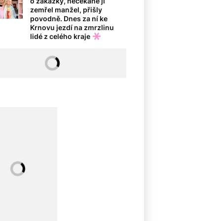
o zakázky, nečekaně jí
zemřel manžel, přišly
povodně. Dnes za ní ke
Krnovu jezdí na zmrzlinu
lidé z celého kraje