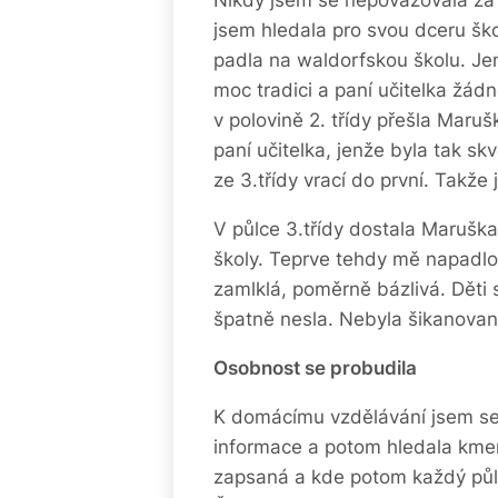
jsem hledala pro svou dceru šk
padla na waldorfskou školu. Jen
moc tradici a paní učitelka žádn
v polovině 2. třídy přešla Maru
paní učitelka, jenže byla tak skv
ze 3.třídy vrací do první. Takže 
V půlce 3.třídy dostala Maruška 
školy. Teprve tehdy mě napadlo,
zamlklá, poměrně bázlivá. Děti s
špatně nesla. Nebyla šikanovaná
Osobnost se probudila
K domácímu vzdělávání jsem se 
informace a potom hledala kme
zapsaná a kde potom každý půl