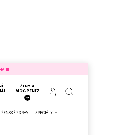
A!🎟️
NÍ
ŽENY A
IÁL
MOC PENĚZ
ŽENSKÉ ZDRAVÍ
SPECIÁLY