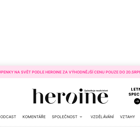
PENKY NA SVĚT PODLE HEROINE ZA VÝHODNĚJŠÍ CENU POUZE DO 20.SRPN
LET
SPEC
PODCAST
KOMENTÁŘE
SPOLEČNOST
VZDĚLÁVÁNÍ
VZTAHY