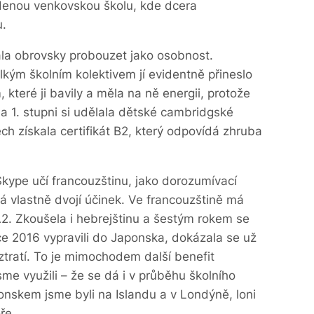
denou venkovskou školu, kde dcera
u.
ala obrovsky probouzet jako osobnost.
kým školním kolektivem jí evidentně přineslo
které ji bavily a měla na ně energii, protože
a 1. stupni si udělala dětské cambridgské
ech získala certifikát B2, který odpovídá zhruba
kype učí francouzštinu, jako dorozumívací
má vlastně dvojí účinek. Ve francouzštině má
A2. Zkoušela i hebrejštinu a šestým rokem se
ce 2016 vypravili do Japonska, dokázala se už
ztratí. To je mimochodem další benefit
me využili – že se dá i v průběhu školního
onskem jsme byli na Islandu a v Londýně, loni
ře.