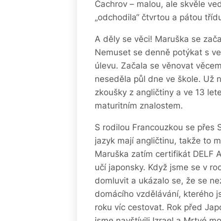
Čachrov – malou, ale skvěle ve
„odchodila“ čtvrtou a pátou tříd
A děly se věci! Maruška se zač
Nemuset se denně potýkat s vel
úlevu. Začala se věnovat věcem, 
neseděla půl dne ve škole. Už n
zkoušky z angličtiny a ve 13 let
maturitním znalostem.
S rodilou Francouzkou se přes S
jazyk mají angličtinu, takže to 
Maruška zatím certifikát DELF 
učí japonsky. Když jsme se v ro
domluvit a ukázalo se, že se ne
domácího vzdělávání, kterého js
roku víc cestovat. Rok před Jap
jsme navštívili Izrael a Mrtvé mo