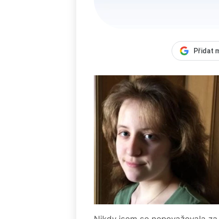
Přidat 
Nikdy jsem se nepovažovala za 