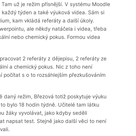
Tam už je režim přísnější. V systému Moodle
 každý týden a také výuková videa. Sám si
ium, kam vkládá referáty a další úkoly.
werpointu, ale někdy natáčela i videa, třeba
ikální nebo chemický pokus. Formou videa
racovat 2 referáty z dějepisu, 2 referáty ze
lní a chemický pokus. Nic z toho není
sí počítat s o to rozsáhlejším přezkušováním
ně daný režim, Březová totiž poskytuje výuku
 to bylo 18 hodin týdně. Učitelé tam látku
ou žáky vyvolávat, jako kdyby seděli
t napsat test. Stejně jako další věci to není
ali.