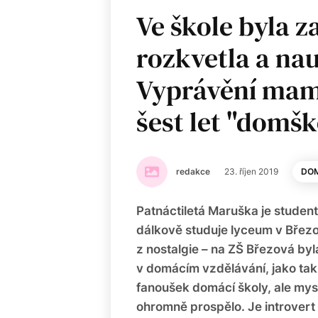
Ve škole byla z
rozkvetla a nauč
Vyprávění mami
šest let "domš
redakce
23. říjen 2019
DOM
Patnáctiletá Maruška je stude
dálkově studuje lyceum v Březo
z nostalgie – na ZŠ Březová byl
v domácím vzdělávání, jako ta
fanoušek domácí školy, ale mys
ohromně prospělo. Je introvert