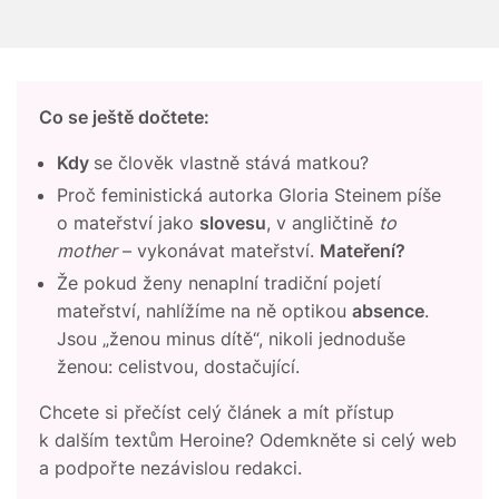
Co se ještě dočtete:
Kdy
se člověk vlastně stává matkou?
Proč feministická autorka Gloria Steinem
píše
o mateřství jako
slovesu
, v angličtině
to
mother
– vykonávat mateřství.
Mateření?
Že pokud ženy nenaplní tradiční pojetí
mateřství, nahlížíme na ně optikou
absence
.
Jsou „ženou minus dítě“, nikoli jednoduše
ženou: celistvou, dostačující.
Chcete si přečíst celý článek a mít přístup
k dalším textům Heroine? Odemkněte si celý web
a podpořte nezávislou redakci.