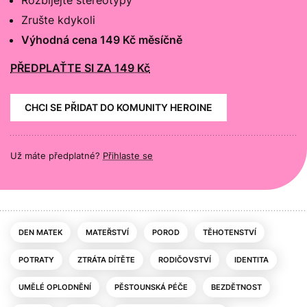
Zrušte kdykoli
Výhodná cena 149 Kč měsíčně
PŘEDPLAŤTE SI ZA 149 Kč
CHCI SE PŘIDAT DO KOMUNITY HEROINE
Už máte předplatné?
Přihlaste se
DEN MATEK
MATEŘSTVÍ
POROD
TĚHOTENSTVÍ
POTRATY
ZTRÁTA DÍTĚTE
RODIČOVSTVÍ
IDENTITA
UMĚLÉ OPLODNĚNÍ
PĚSTOUNSKÁ PÉČE
BEZDĚTNOST