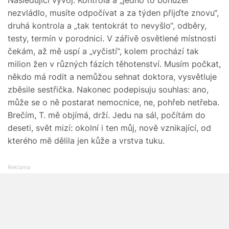
nezvládlo, musíte odpočívat a za týden přijďte znovu“,
druhá kontrola a „tak tentokrát to nevyšlo“, odběry,
testy, termín v porodnici. V zářivě osvětlené místnosti
čekám, až mě uspí a „vyčistí“, kolem prochází tak
milion žen v různých fázích těhotenství. Musím počkat,
někdo má rodit a nemůžou sehnat doktora, vysvětluje
zběsile sestřička. Nakonec podepisuju souhlas: ano,
může se o ně postarat nemocnice, ne, pohřeb netřeba.
Brečím, T. mě objímá, drží. Jedu na sál, počítám do
deseti, svět mizí: okolní i ten můj, nově vznikající, od
kterého mě dělila jen kůže a vrstva tuku.