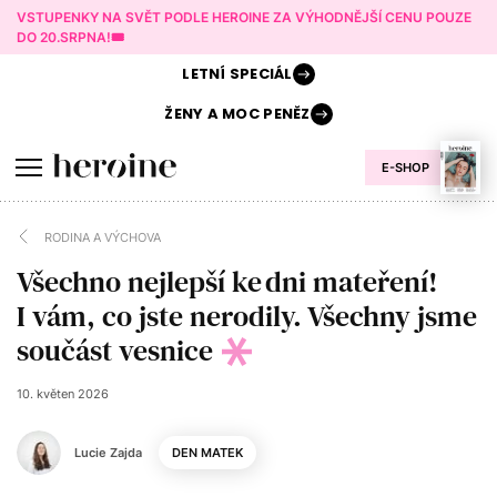
VSTUPENKY NA SVĚT PODLE HEROINE ZA VÝHODNĚJŠÍ CENU POUZE
DO 20.SRPNA!🎟️
LETNÍ
SPECIÁL
ŽENY A
MOC PENĚZ
E-SHOP
RODINA A VÝCHOVA
Všechno nejlepší ke dni mateření!
I vám, co jste nerodily. Všechny jsme
součást vesnice
10. květen 2026
Lucie Zajda
DEN MATEK