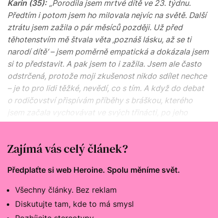
Karin (35):
„Porodila jsem mrtvé dítě ve 23. týdnu.
Předtím i potom jsem ho milovala nejvíc na světě. Další
ztrátu jsem zažila o pár měsíců později. Už před
těhotenstvím mě štvala věta ‚poznáš lásku, až se ti
narodí dítě‘ – jsem poměrně empatická a dokázala jsem
si to představit. A pak jsem to i zažila. Jsem ale často
odstrčená, protože moji zkušenost nikdo sdílet nechce
– je to pro lidi těžké, nevědí, co s tím. A když do debat
o rodičovství přispívám příběhy s bráškou, kterého
jsem začala vychovávat ve svých třinácti, po jeho
narození, protože moje máma byla nemocná, ostatní
mě často neberou vážně.“
Zajímá vás celý článek?
Předplaťte si web Heroine. Spolu měníme svět.
Všechny články. Bez reklam
Diskutujte tam, kde to má smysl
Rozbíjejte stereotypy