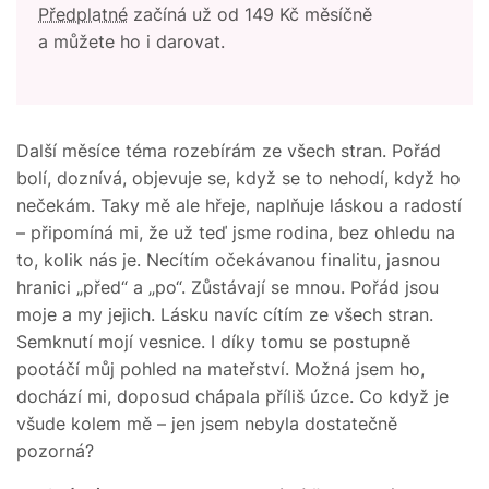
Předplatné
začíná už od 149 Kč měsíčně
a můžete ho i darovat.
Další měsíce téma rozebírám ze všech stran. Pořád
bolí, doznívá, objevuje se, když se to nehodí, když ho
nečekám. Taky mě ale hřeje, naplňuje láskou a radostí
– připomíná mi, že už teď jsme rodina, bez ohledu na
to, kolik nás je. Necítím očekávanou finalitu, jasnou
hranici „před“ a „po“. Zůstávají se mnou. Pořád jsou
moje a my jejich. Lásku navíc cítím ze všech stran.
Semknutí mojí vesnice. I díky tomu se postupně
pootáčí můj pohled na mateřství. Možná jsem ho,
dochází mi, doposud chápala příliš úzce. Co když je
všude kolem mě – jen jsem nebyla dostatečně
pozorná?