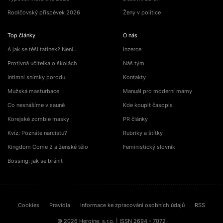
Rodičovský příspěvek 2026
Ženy v politice
Top články
O nás
A jak se těší tatínek? Není…
Inzerce
Protivná učitelka o školách
Náš tým
Intimní snímky porodu
Kontakty
Mužská masturbace
Manuál pro moderní mámy
Co nesnášíme v sauně
Kde koupit časopis
Korejské zombie masky
PR články
Kvíz: Poznáte narcistu?
Rubriky a štítky
Kingdom Come 2 a ženské tělo
Feministický slovník
Bossing: jak se bránit
Cookies
Pravidla
Informace ke zpracování osobních údajů
RSS
© 2026 Heroine, s.r.o. | ISSN 2694 - 7072