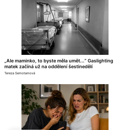
„Ale maminko, to byste měla umět...“ Gaslighting
matek začíná už na oddělení šestinedělí
Tereza Semotamová