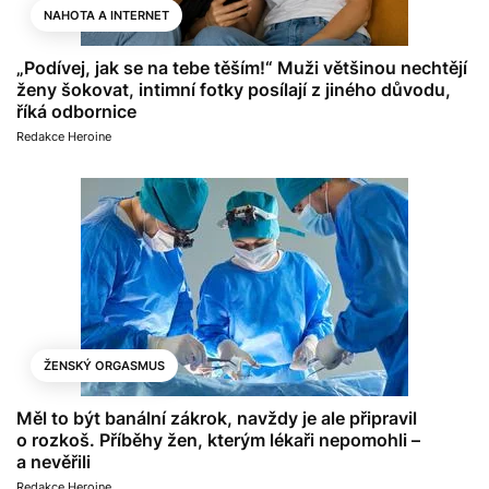
NAHOTA A INTERNET
„Podívej, jak se na tebe těším!“ Muži většinou nechtějí
ženy šokovat, intimní fotky posílají z jiného důvodu,
říká odbornice
Redakce Heroine
ŽENSKÝ ORGASMUS
Měl to být banální zákrok, navždy je ale připravil
o rozkoš. Příběhy žen, kterým lékaři nepomohli –
a nevěřili
Redakce Heroine