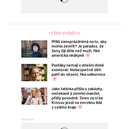
výběr redakce
Příliš zaneprázdněná na to, aby
mohla zemřít? Je paradox, že
ženy žijí déle než muži, říká
americká vědkyně
Pasťáky nemají v dnešní době
existovat. Nebezpečné děti
patří do vězení, říká odbornice
Jako tatérka přišla o zakázky,
nečekaně jí zemřel manžel,
přišly povodně. Dnes za ní ke
Krnovu jezdí na zmrzlinu lidé
z celého kraje