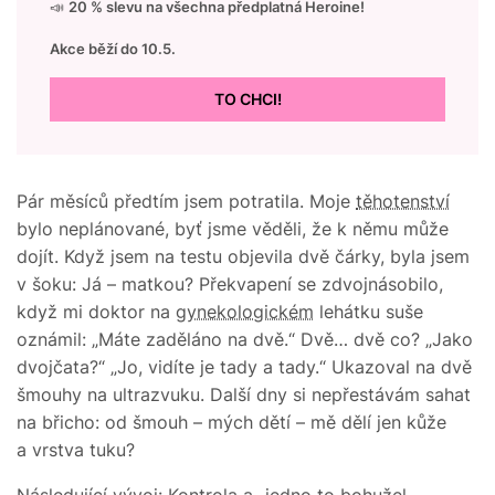
📣
20 % slevu na všechna předplatná Heroine!
Akce běží do 10.5.
TO CHCI!
Pár měsíců předtím jsem potratila. Moje
těhotenství
bylo neplánované, byť jsme věděli, že k němu může
dojít. Když jsem na testu objevila dvě čárky, byla jsem
v šoku: Já – matkou? Překvapení se zdvojnásobilo,
když mi doktor na
gynekologickém
lehátku suše
oznámil: „Máte zaděláno na dvě.“ Dvě… dvě co? „Jako
dvojčata?“ „Jo, vidíte je tady a tady.“ Ukazoval na dvě
šmouhy na ultrazvuku. Další dny si nepřestávám sahat
na břicho: od šmouh – mých dětí – mě dělí jen kůže
a vrstva tuku?
Následující vývoj: Kontrola a „jedno to bohužel