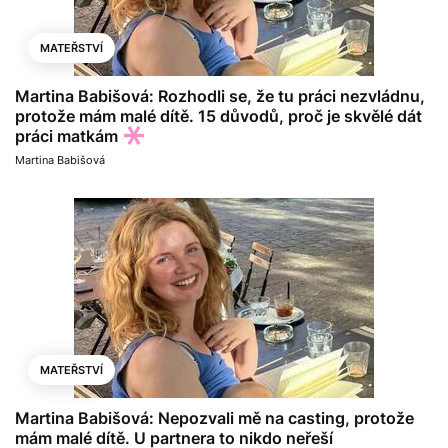
MATEŘSTVÍ
Martina Babišová: Rozhodli se, že tu práci nezvládnu,
protože mám malé dítě. 15 důvodů, proč je skvělé dát
práci matkám
Martina Babišová
MATEŘSTVÍ
Martina Babišová: Nepozvali mě na casting, protože
mám malé dítě. U partnera to nikdo neřeší