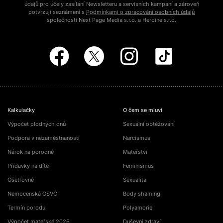
údajů pro účely zasílání Newsletteru a servisních kampaní a zároveň
potvrzuji seznámení s
Podmínkami o zpracování osobních údajů
společností Next Page Media s.r.o. a Heroine s.r.o.
Kalkulačky
O čem se mluví
Výpočet plodných dnů
Sexuální obtěžování
Podpora v nezaměstnanosti
Narcismus
Nárok na porodné
Mateřství
Přídavky na dítě
Feminismus
Ošetřovné
Sexualita
Nemocenská OSVČ
Body shaming
Termín porodu
Polyamorie
Výpočet mateřské 2026
Duševní zdraví