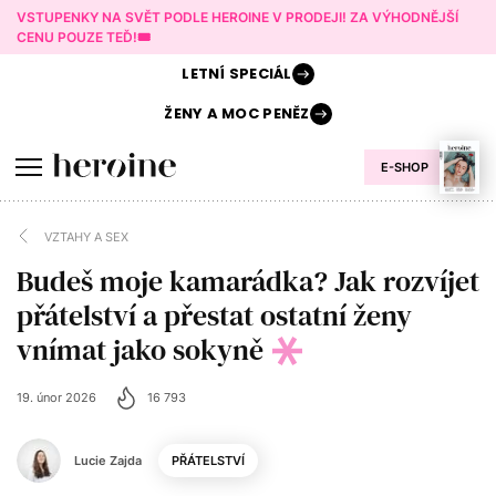
VSTUPENKY NA SVĚT PODLE HEROINE V PRODEJI! ZA VÝHODNĚJŠÍ
CENU POUZE TEĎ!🎟️
LETNÍ
SPECIÁL
ŽENY A
MOC PENĚZ
E-SHOP
VZTAHY A SEX
Budeš moje kamarádka? Jak rozvíjet
přátelství a přestat ostatní ženy
vnímat jako sokyně
19. únor 2026
16 793
Lucie Zajda
PŘÁTELSTVÍ