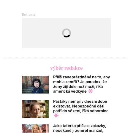
výběr redakce
Příliš zaneprázdněná na to, aby
mohla zemřít? Je paradox, že
ženy žijí déle než muži, říká
americká vědkyně
Pasťáky nemají v dnešní době
existovat. Nebezpečné děti
patří do vězení, říká odbornice
Jako tatérka přišla o zakázky,
nečekaně jí zemřel manžel,