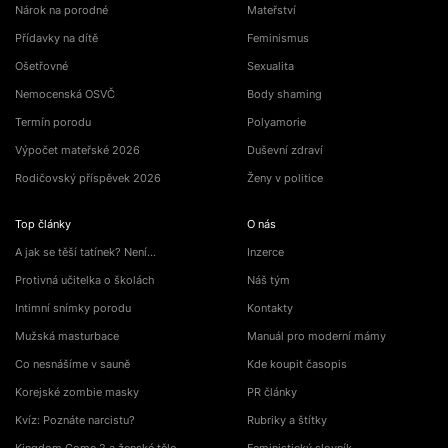
Nárok na porodné
Mateřství
Přídavky na dítě
Feminismus
Ošetřovné
Sexualita
Nemocenská OSVČ
Body shaming
Termín porodu
Polyamorie
Výpočet mateřské 2026
Duševní zdraví
Rodičovský příspěvek 2026
Ženy v politice
Top články
O nás
A jak se těší tatínek? Není…
Inzerce
Protivná učitelka o školách
Náš tým
Intimní snímky porodu
Kontakty
Mužská masturbace
Manuál pro moderní mámy
Co nesnášíme v sauně
Kde koupit časopis
Korejské zombie masky
PR články
Kvíz: Poznáte narcistu?
Rubriky a štítky