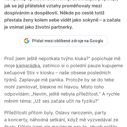
jak se její přátelské vztahy proměňovaly mezi
dospíváním a dospělostí. Někde po cestě totiž
přestala ženy kolem sebe vidět jako sokyně – a začala
je vnímat jako životní partnerky.
Přidat mezi oblíbené zdroje na Googlu
Proč jsem ještě nepotkala tvýho kluka?“ popichuje mě
moje
kamarádka
, zatímco si o polední pauze kupujeme
kečupové Stix v kiosku – naše obsese posledních
týdnů. Zaplavuje mě panika. Protože by se do tebe
mohl zamilovat, bleskne mi hlavou. Místo toho
odpovídám: „Nevím, ještě nebyla příležitost.“ A rychle
měním téma: „Už ses začala učit na fyziku?“
Příležitosti přitom byly. Oslavy narozenin, party
a koncerty, náhodná setkání, když mě vyzvedával ze
školy. Dělala jsem ale maximum pro to, abych snížila