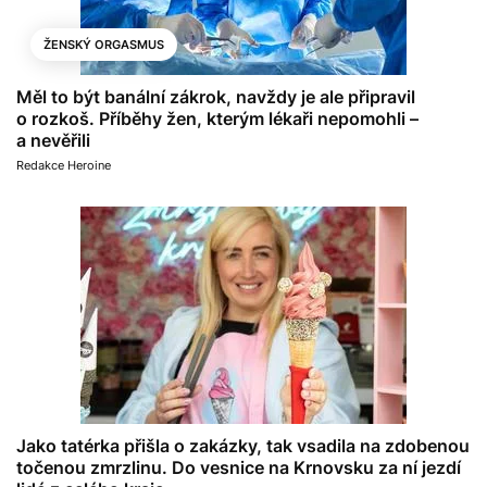
ŽENSKÝ ORGASMUS
Měl to být banální zákrok, navždy je ale připravil
o rozkoš. Příběhy žen, kterým lékaři nepomohli –
a nevěřili
Redakce Heroine
Jako tatérka přišla o zakázky, tak vsadila na zdobenou
točenou zmrzlinu. Do vesnice na Krnovsku za ní jezdí