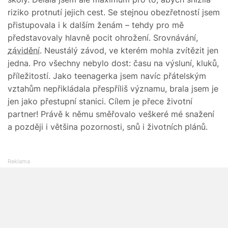
riziko protnutí jejich cest. Se stejnou obezřetností jsem
přistupovala i k dalším ženám – tehdy pro mě
představovaly hlavně pocit ohrožení. Srovnávání,
závidění
. Neustálý závod, ve kterém mohla zvítězit jen
jedna. Pro všechny nebylo dost: času na výsluní, kluků,
příležitostí. Jako teenagerka jsem navíc přátelským
vztahům nepřikládala přespříliš významu, brala jsem je
jen jako přestupní stanici. Cílem je přece životní
partner! Právě k němu směřovalo veškeré mé snažení
a později i většina pozornosti, snů i životních plánů.