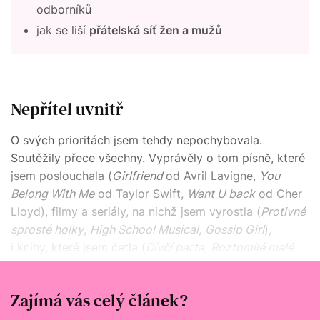
odborníků
jak se liší
přátelská síť žen a mužů
Nepřítel uvnitř
O svých prioritách jsem tehdy nepochybovala.
Soutěžily přece všechny. Vyprávěly o tom písně, které
jsem poslouchala (
Girlfriend
od Avril Lavigne,
You
Belong With Me
od Taylor Swift,
Want U back
od Cher
Lloyd), filmy a seriály, na nichž jsem vyrostla (
Protivné
sprosté holky
,
High School Musical
,
Gossip Girl
),
i knihy, které jsem četla (
Dívčí parta
,
Roztomilé malé
lhářky
). Ostatní ženy byly soupeřky, ne spojenkyně,
natož sestry.
Zajímá vás celý článek?