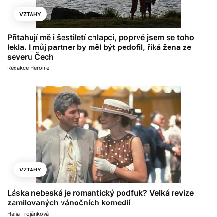
VZTAHY
Přitahují mě i šestiletí chlapci, poprvé jsem se toho
lekla. I můj partner by měl být pedofil, říká žena ze
severu Čech
Redakce Heroine
VZTAHY
Láska nebeská je romantický podfuk? Velká revize
zamilovaných vánočních komedií
Hana Trojánková