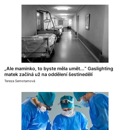
„Ale maminko, to byste měla umět...“ Gaslighting
matek začíná už na oddělení šestinedělí
Tereza Semotamová