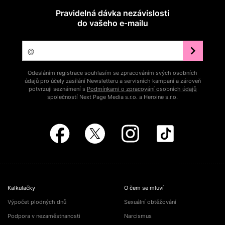
Pravidelná dávka nezávislosti
do vašeho e‑mailu
Odesláním registrace souhlasím se zpracováním svých osobních
údajů pro účely zasílání Newsletteru a servisních kampaní a zároveň
potvrzuji seznámení s
Podmínkami o zpracování osobních údajů
společností Next Page Media s.r.o. a Heroine s.r.o.
Kalkulačky
O čem se mluví
Výpočet plodných dnů
Sexuální obtěžování
Podpora v nezaměstnanosti
Narcismus