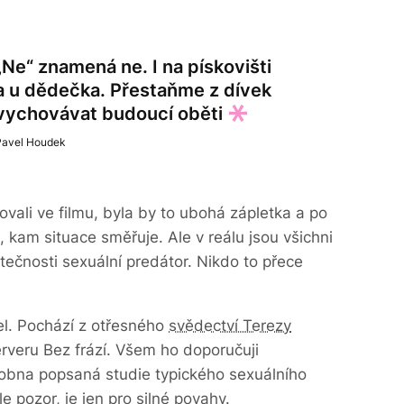
„Ne“ znamená ne. I na pískovišti
a u dědečka. Přestaňme z dívek
vychovávat budoucí oběti
Pavel Houdek
ali ve filmu, byla by to ubohá zápletka a po
 kam situace směřuje. Ale v reálu jsou všichni
tečnosti sexuální predátor. Nikdo to přece
el. Pochází z otřesného
svědectví Terezy
veru Bez frází. Všem ho doporučuji
drobna popsaná studie typického sexuálního
e pozor, je jen pro silné povahy.