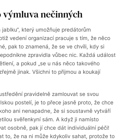
o výmluva nečinných
m jablku“, který umožňuje predátorům
iž vedení organizací pracuje s tím, že něco
é, pak to znamená, že se ve chvíli, kdy si
epodnikne zpravidla vůbec nic. Každá událost
tlení, a pokud „se u nás něco takového
řejmě jinak. Všichni to přijmou a koukají
oustředění pravidelně zamlouvat se svou
skou postelí, je to přece jasně proto, že chce
Nikoho ani nenapadne, že si soustavně vytváří
letilou svěřenkyní sám. A když ji namísto
 osobně, pak jí chce dát individuální péči!
t to, že na ni může kdykoliv sahat, protože to