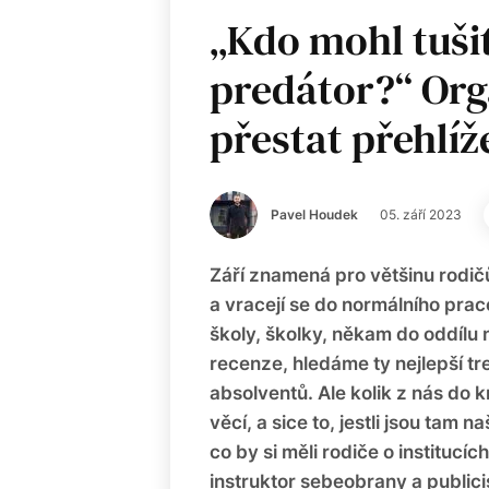
„Kdo mohl tušit
predátor?“ Org
přestat přehlíž
Pavel Houdek
05. září 2023
Září znamená pro většinu rodičů
a vracejí se do normálního prac
školy, školky, někam do oddíl
recenze, hledáme ty nejlepší tr
absolventů. Ale kolik z nás do k
věcí, a sice to, jestli jsou tam
co by si měli rodiče o institucíc
instruktor sebeobrany a public