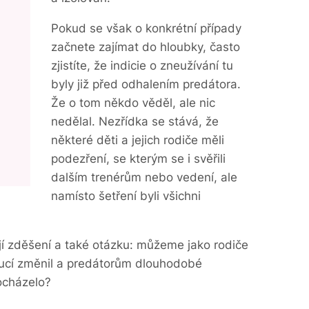
Pokud se však o konkrétní případy
začnete zajímat do hloubky, často
zjistíte, že indicie o zneužívání tu
byly již před odhalením predátora.
Že o tom někdo věděl, ale nic
.
nedělal. Nezřídka se stává, že
některé děti a jejich rodiče měli
podezření, se kterým se i svěřili
dalším trenérům nebo vedení, ale
namísto šetření byli všichni
jí zděšení a také otázku: můžeme jako rodiče
itucí změnil a predátorům dlouhodobé
ocházelo?