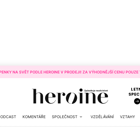
ENKY NA SVĚT PODLE HEROINE V PRODEJI! ZA VÝHODNĚJŠÍ CENU POUZE T
LET
SPEC
PODCAST
KOMENTÁŘE
SPOLEČNOST
VZDĚLÁVÁNÍ
VZTAHY