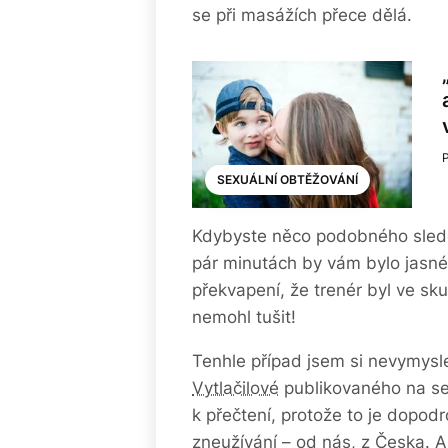
se při masážích přece dělá.
SEXUÁLNÍ OBTĚŽOVÁNÍ
Kdybyste něco podobného sledov
pár minutách by vám bylo jasné,
překvapení, že trenér byl ve sku
nemohl tušit!
Tenhle případ jsem si nevymysl
Vytlačilové
publikovaného na ser
k přečtení, protože to je dopo
zneužívání – od nás, z Česka. Al