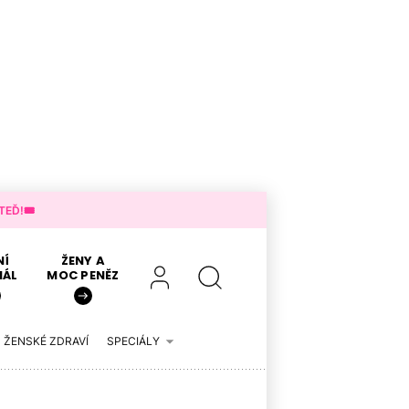
EĎ!🎟️
NÍ
ŽENY A
IÁL
MOC PENĚZ
ŽENSKÉ ZDRAVÍ
SPECIÁLY