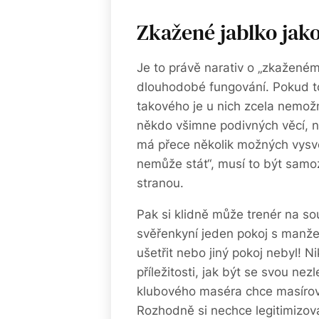
Zkažené jablko jak
Je to právě narativ o „zkažené
dlouhodobé fungování. Pokud tot
takového je u nich zcela nemožn
někdo všimne podivných věcí, n
má přece několik možných vysvě
nemůže stát“, musí to být samoz
stranou.
Pak si klidně může trenér na s
svěřenkyní jeden pokoj s manžel
ušetřit nebo jiný pokoj nebyl! 
příležitosti, jak být se svou nez
klubového maséra chce masírovat
Rozhodně si nechce legitimizova