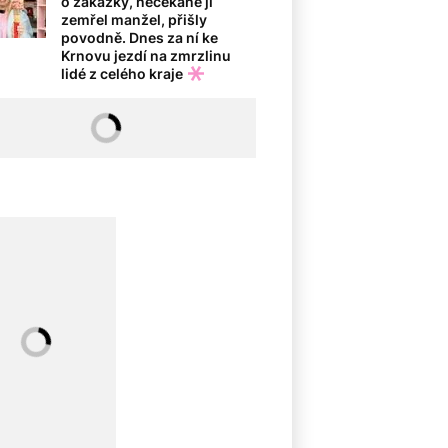
o zakázky, nečekaně jí
zemřel manžel, přišly
povodně. Dnes za ní ke
Krnovu jezdí na zmrzlinu
lidé z celého kraje