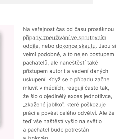
Na veřejnost čas od času prosáknou
případy zneužívání ve sportovním
oddíle
, nebo
dokonce skautu
. Jsou si
velmi podobné, a to nejen postupem
pachatelů, ale naneštěstí také
přístupem autorit a vedení daných
uskupení. Když se o případu začne
mluvit v médiích, reagují často tak,
že šlo o ojedinělý exces jednotlivce,
„zkažené jablko“, které poškozuje
práci a pověst celého odvětví. Ale že
teď vše naštěstí vyšlo na světlo
a pachatel bude potrestán
a izolován.