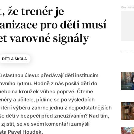
, že trenér je
anizace pro děti musí
et varovné signály
DĚTI A ŠKOLA
 slastnou úlevu: předávají děti institucím
ovního rytmu. Hodně z nás posílá děti do
u nebo na kroužek vůbec poprvé. Čteme
enéry a učitele, pídíme se po výsledcích
ritérií výběru zahrne jednu z nejpodstatnějších
 naše děti v bezpečí před zneužíváním? Nad tím,
h zjistit, se ve svém komentáři zamýšlí
ista Pavel Houdek.