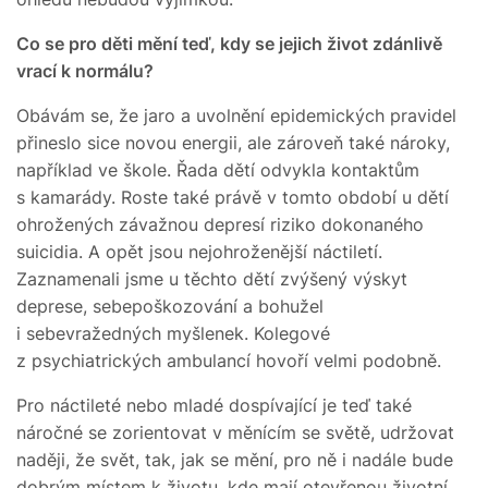
Co se pro děti mění teď, kdy se jejich život zdánlivě
vrací k normálu?
Obávám se, že jaro a uvolnění epidemických pravidel
přineslo sice novou energii, ale zároveň také nároky,
například ve škole. Řada dětí odvykla kontaktům
s kamarády. Roste také právě v tomto období u dětí
ohrožených závažnou depresí riziko dokonaného
suicidia. A opět jsou nejohroženější náctiletí.
Zaznamenali jsme u těchto dětí zvýšený výskyt
deprese, sebepoškozování a bohužel
i sebevražedných myšlenek. Kolegové
z psychiatrických ambulancí hovoří velmi podobně.
Pro náctileté nebo mladé dospívající je teď také
náročné se zorientovat v měnícím se světě, udržovat
naději, že svět, tak, jak se mění, pro ně i nadále bude
dobrým místem k životu, kde mají otevřenou životní