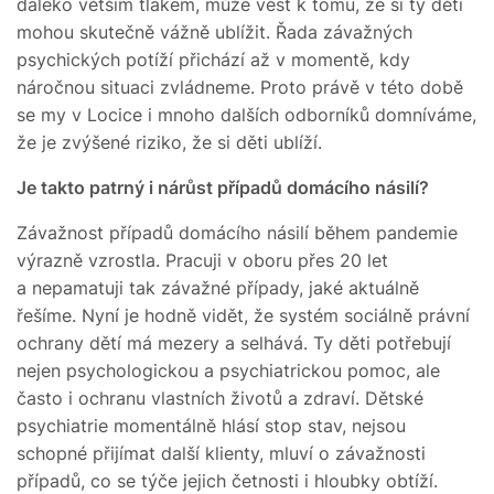
daleko větším tlakem, může vést k tomu, že si ty děti
mohou skutečně vážně ublížit. Řada závažných
psychických potíží přichází až v momentě, kdy
náročnou situaci zvládneme. Proto právě v této době
se my v Locice i mnoho dalších odborníků domníváme,
že je zvýšené riziko, že si děti ublíží.
Je takto patrný i nárůst případů domácího násilí?
Závažnost případů domácího násilí během pandemie
výrazně vzrostla. Pracuji v oboru přes 20 let
a nepamatuji tak závažné případy, jaké aktuálně
řešíme. Nyní je hodně vidět, že systém sociálně právní
ochrany dětí má mezery a selhává. Ty děti potřebují
nejen psychologickou a psychiatrickou pomoc, ale
často i ochranu vlastních životů a zdraví. Dětské
psychiatrie momentálně hlásí stop stav, nejsou
schopné přijímat další klienty, mluví o závažnosti
případů, co se týče jejich četnosti i hloubky obtíží.