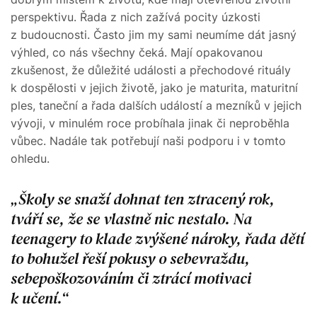
perspektivu. Řada z nich zažívá pocity úzkosti
z budoucnosti. Často jim my sami neumíme dát jasný
výhled, co nás všechny čeká. Mají opakovanou
zkušenost, že důležité události a přechodové rituály
k dospělosti v jejich životě, jako je maturita, maturitní
ples, taneční a řada dalších událostí a mezníků v jejich
vývoji, v minulém roce probíhala jinak či neproběhla
vůbec. Nadále tak potřebují naši podporu i v tomto
ohledu.
Školy se snaží dohnat ten ztracený rok,
tváří se, že se vlastně nic nestalo. Na
teenagery to klade zvýšené nároky, řada dětí
to bohužel řeší pokusy o sebevraždu,
sebepoškozováním či ztrácí motivaci
k učení.