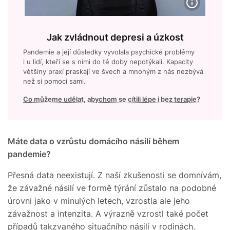
Jak zvládnout depresi a úzkost
Pandemie a její důsledky vyvolala psychické problémy
i u lidí, kteří se s nimi do té doby nepotýkali. Kapacity
většiny praxí praskají ve švech a mnohým z nás nezbývá
než si pomoci sami.
Co můžeme udělat, abychom se cítili lépe i bez terapie?
Máte data o vzrůstu domácího násilí během
pandemie?
Přesná data neexistují. Z naší zkušenosti se domnívám,
že závažné násilí ve formě týrání zůstalo na podobné
úrovni jako v minulých letech, vzrostla ale jeho
závažnost a intenzita. A výrazně vzrostl také počet
případů takzvaného situačního násilí v rodinách.