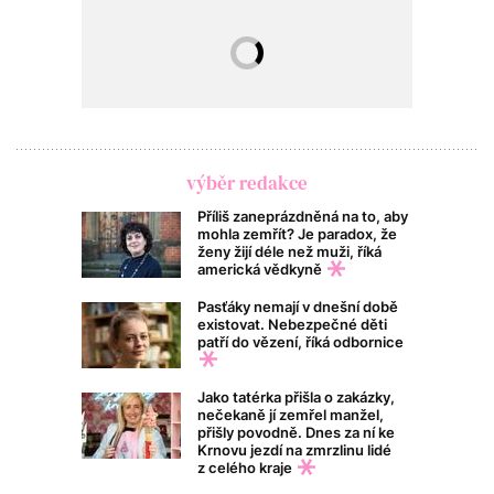
výběr redakce
Příliš zaneprázdněná na to, aby
mohla zemřít? Je paradox, že
ženy žijí déle než muži, říká
americká vědkyně
Pasťáky nemají v dnešní době
existovat. Nebezpečné děti
patří do vězení, říká odbornice
Jako tatérka přišla o zakázky,
nečekaně jí zemřel manžel,
přišly povodně. Dnes za ní ke
Krnovu jezdí na zmrzlinu lidé
z celého kraje