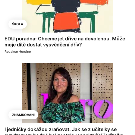
ŠKOLA
EDU poradna: Chceme jet dříve na dovolenou. Může
moje dítě dostat vysvědčení dřív?
Redakce Heroine
ZNÁMKOVÁNÍ
I jedničky dokážou zraňovat. Jak se z učitelky se