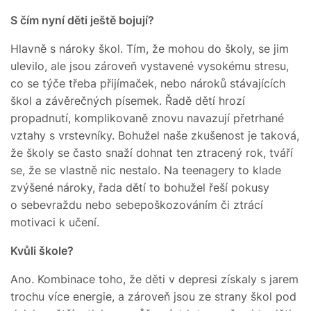
S čím nyní děti ještě bojují?
Hlavně s nároky škol. Tím, že mohou do školy, se jim
ulevilo, ale jsou zároveň vystavené vysokému stresu,
co se týče třeba přijímaček, nebo nároků stávajících
škol a závěrečných písemek. Řadě dětí hrozí
propadnutí, komplikovaně znovu navazují přetrhané
vztahy s vrstevníky. Bohužel naše zkušenost je taková,
že školy se často snaží dohnat ten ztracený rok, tváří
se, že se vlastně nic nestalo. Na teenagery to klade
zvýšené nároky, řada dětí to bohužel řeší pokusy
o sebevraždu nebo sebepoškozováním či ztrácí
motivaci k učení.
Kvůli škole?
Ano. Kombinace toho, že děti v depresi získaly s jarem
trochu více energie, a zároveň jsou ze strany škol pod