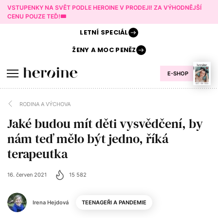
VSTUPENKY NA SVĚT PODLE HEROINE V PRODEJI! ZA VÝHODNĚJŠÍ
CENU POUZE TEĎ!🎟️
LETNÍ
SPECIÁL
ŽENY A
MOC PENĚZ
E-SHOP
RODINA A VÝCHOVA
Jaké budou mít děti vysvědčení, by
nám teď mělo být jedno, říká
terapeutka
16. červen 2021
15 582
Irena Hejdová
TEENAGEŘI A PANDEMIE