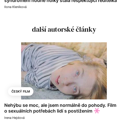
syndromem hodné holky stala respektující ředitelka
Ilona Kleníková
další autorské články
ČESKÝ FILM
Nehýbu se moc, ale jsem normálně do pohody. Film
o sexuálních potřebách lidí s postižením
Irena Hejdová