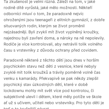
Ta zkušenost je velmi různá. Záleží na tom, v jaké
rodině dítě vyrůstá, jaké mělo možnosti. Někteří
odborníci mluví o tom, že paradoxně nejvíc
ohroženými jsou teenageři z elitních gymnázií, z dobře
situovaných rodin, kterým se život proměnil
nejzásadněji. Byli zvyklí mít život vyplněný kroužky,
najednou byli zavření doma, a nároky na ně nepolevily.
Rodiče je více kontrolovali, aby netrávili tolik volného
času s vrstevníky z důvodu ochrany před covidem.
Paradoxně některé z těchto dětí jsou dnes v horším
psychickém stavu než děti z vesnice, které nebyly
zvyklé mít tolik kroužků a trávily poměrně volně čas
venku s kamarády. Překvapivě se pak někdy zlepšil
psychický stav úzkostných dětí, které v době
lockdownu mohly mít svět více pod kontrolou, či
subjektivně ulevil i dětem, které měly potíže ve škole
ať už s učivem, učiteli nebo vrstevníky. Pro tyto děti je
teď o to krušnější návrat.