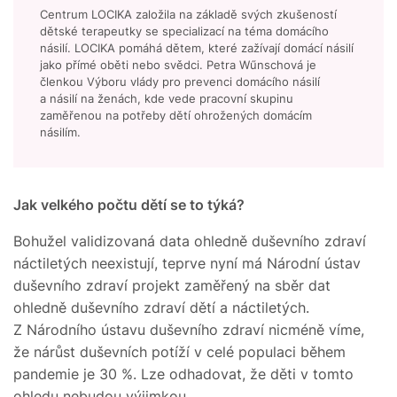
Centrum LOCIKA založila na základě svých zkušeností
dětské terapeutky se specializací na téma domácího
násilí. LOCIKA pomáhá dětem, které zažívají domácí násilí
jako přímé oběti nebo svědci. Petra Wűnschová je
členkou Výboru vlády pro prevenci domácího násilí
a násilí na ženách, kde vede pracovní skupinu
zaměřenou na potřeby dětí ohrožených domácím
násilím.
Jak velkého počtu dětí se to týká?
Bohužel validizovaná data ohledně duševního zdraví
náctiletých neexistují, teprve nyní má Národní ústav
duševního zdraví projekt zaměřený na sběr dat
ohledně duševního zdraví dětí a náctiletých.
Z Národního ústavu duševního zdraví nicméně víme,
že nárůst duševních potíží v celé populaci během
pandemie je 30 %. Lze odhadovat, že děti v tomto
ohledu nebudou výjimkou.