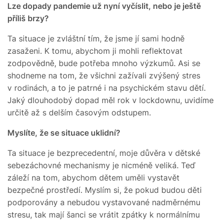
Lze dopady pandemie už nyní vyčíslit, nebo je ještě
příliš brzy?
Ta situace je zvláštní tím, že jsme jí sami hodně
zasaženi. K tomu, abychom ji mohli reflektovat
zodpovědně, bude potřeba mnoho výzkumů. Asi se
shodneme na tom, že všichni zažívali zvýšený stres
v rodinách, a to je patrné i na psychickém stavu dětí.
Jaký dlouhodobý dopad měl rok v lockdownu, uvidíme
určitě až s delším časovým odstupem.
Myslíte, že se situace uklidní?
Ta situace je bezprecedentní, moje důvěra v dětské
sebezáchovné mechanismy je nicméně veliká. Teď
záleží na tom, abychom dětem uměli vystavět
bezpečné prostředí. Myslím si, že pokud budou děti
podporovány a nebudou vystavované nadměrnému
stresu, tak mají šanci se vrátit zpátky k normálnímu