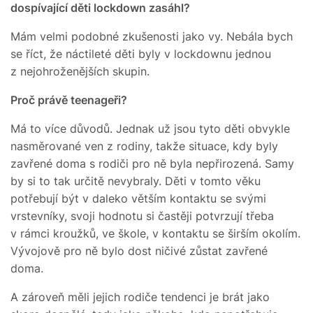
dospívající děti lockdown zasáhl?
Mám velmi podobné zkušenosti jako vy. Nebála bych
se říct, že náctileté děti byly v lockdownu jednou
z nejohroženějších skupin.
Proč právě teenageři?
Má to více důvodů. Jednak už jsou tyto děti obvykle
nasměrované ven z rodiny, takže situace, kdy byly
zavřené doma s rodiči pro ně byla nepřirozená. Samy
by si to tak určitě nevybraly. Děti v tomto věku
potřebují být v daleko větším kontaktu se svými
vrstevníky, svoji hodnotu si častěji potvrzují třeba
v rámci kroužků, ve škole, v kontaktu se širším okolím.
Vývojově pro ně bylo dost ničivé zůstat zavřené
doma.
A zároveň měli jejich rodiče tendenci je brát jako