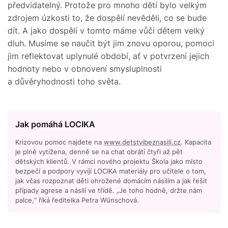
předvídatelný. Protože pro mnoho dětí bylo velkým
zdrojem úzkosti to, že dospělí nevěděli, co se bude
dít. A jako dospělí v tomto máme vůči dětem velký
dluh. Musíme se naučit být jim znovu oporou, pomoci
jim reflektovat uplynulé období, ať v potvrzení jejich
hodnoty nebo v obnovení smysluplnosti
a důvěryhodnosti toho světa.
Jak pomáhá LOCIKA
Krizovou pomoc najdete na
www.detstvibeznasili.cz
. Kapacita
je plně vytížena, denně se na chat obrátí čtyři až pět
dětských klientů. V rámci nového projektu Škola jako místo
bezpečí a podpory vyvíjí LOCIKA materiály pro učitele o tom,
jak včas rozpoznat děti ohrožené domácím násilím a jak řešit
případy agrese a násilí ve třídě. „Je toho hodně, držte nám
palce,“ říká ředitelka Petra Wűnschová.