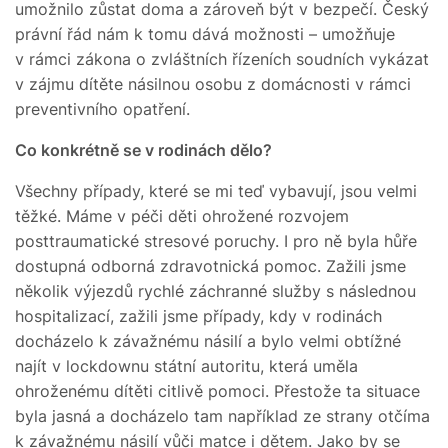
umožnilo zůstat doma a zároveň být v bezpečí. Český
právní řád nám k tomu dává možnosti – umožňuje
v rámci zákona o zvláštních řízeních soudních vykázat
v zájmu dítěte násilnou osobu z domácnosti v rámci
preventivního opatření.
Co konkrétně se v rodinách dělo?
Všechny případy, které se mi teď vybavují, jsou velmi
těžké. Máme v péči děti ohrožené rozvojem
posttraumatické stresové poruchy. I pro ně byla hůře
dostupná odborná zdravotnická pomoc. Zažili jsme
několik výjezdů rychlé záchranné služby s následnou
hospitalizací, zažili jsme případy, kdy v rodinách
docházelo k závažnému násilí a bylo velmi obtížné
najít v lockdownu státní autoritu, která uměla
ohroženému dítěti citlivě pomoci. Přestože ta situace
byla jasná a docházelo tam například ze strany otčíma
k závažnému násilí vůči matce i dětem. Jako by se