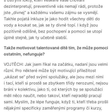
dezinterpretují, preventivně vás nemají rádi, protože
jste „divnej“ a každému vašemu zájmu se vysmějí.
Takhle pojatá inkluze je jako hodit všechny děti do
vody a koukat se, jak se ty divné topí. I když jsou
pozitivně odlišné, bez pochopení a pomoci se utopí
úplně stejně, jak ty učebně slabší.
Takže motivovat talentované dítě tím, že může pomoci
ostatním, nefunguje?
VOJTĚCH: Jak jsem říkal na začátku, nadaní jsou velmi
různí. Pro některé může být motivující příležitost
„ukázat se“ před svými spolužáky, ale jsou mezi nimi
i tací, kteří si prostě se zbytkem třídy nerozumí, nejsou
bráni v kolektivu, jako ti, od kterých by se spolužáci
měli něco naučit, nebo takoví, kteří nejraději pracují
sami. Myslím, že lépe funguje, když ti, kteří třeba prošli
nějakými specificky zaměřenými programy či kurzy,