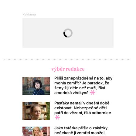
výběr redakce
Příliš zaneprázdněná na to, aby
mohla zemřít? Je paradox, že
ženy žijí déle než muži, říká
americká vědkyně
Pasťáky nemají v dnešní době
existovat. Nebezpečné děti
patří do vězení, říká odbornice
Jako tatérka přišla o zakázky,
nečekaně jí zemřel manžel,