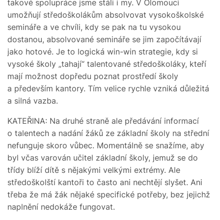
takové spolupráce jsme stáli i my. V Olomouci
umožňují středoškolákům absolvovat vysokoškolské
semináře a ve chvíli, kdy se pak na tu vysokou
dostanou, absolvované semináře se jim započítávají
jako hotové. Je to logická win-win strategie, kdy si
vysoké školy „tahají“ talentované středoškoláky, kteří
mají možnost dopředu poznat prostředí školy
a především kantory. Tím velice rychle vzniká důležitá
a silná vazba.
KATEŘINA: Na druhé straně ale předávání informací
o talentech a nadání žáků ze základní školy na střední
nefunguje skoro vůbec. Momentálně se snažíme, aby
byl včas varován učitel základní školy, jemuž se do
třídy blíží dítě s nějakými velkými extrémy. Ale
středoškolští kantoři to často ani nechtějí slyšet. Ani
třeba že má žák nějaké specifické potřeby, bez jejichž
naplnění nedokáže fungovat.