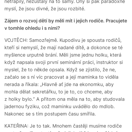
netrápily, nezůstaly na to samy. Ony si pak paradoxně
myslí, že jsou divné, že jsou rozbité.
Zájem o rozvoj dětí by měli mít i jejich rodiče. Pracujete
v tomhle ohledu i s nimi?
VOJTĚCH: Samozřejmě. Kupodivu je spousta rodičů,
kteří si nemyslí, že mají nadané dítě, a dokonce se té
myšlence urputně brání. Měli jsme jednu holku, která
když napsala svoji první seminární práci, instruktor si
myslel, že to někde opsala. Když se zjistilo, že ne,
začalo se s ní víc pracovat a její maminka to viděla
nerada a říkala: „Hlavně ať jde na ekonomku, aby
mohla dělat sekretářku, to je to, co chceme, aby
z holky bylo.“ A přitom ona měla na to, aby studovala
jadernou fyziku, což maminku uvádělo do mdlob.
Nakonec se s tím postupem času smířila.
KATEŘINA: Je to tak. Mnohem častěji musíme rodiče