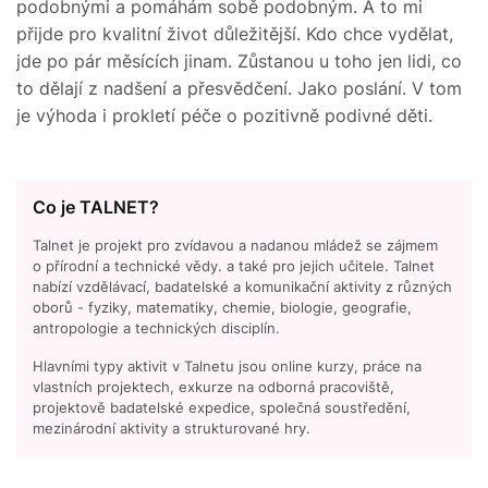
podobnými a pomáhám sobě podobným. A to mi
přijde pro kvalitní život důležitější. Kdo chce vydělat,
jde po pár měsících jinam. Zůstanou u toho jen lidi, co
to dělají z nadšení a přesvědčení. Jako poslání. V tom
je výhoda i prokletí péče o pozitivně podivné děti.
Co je TALNET?
Talnet je projekt pro zvídavou a nadanou mládež se zájmem
o přírodní a technické vědy. a také pro jejich učitele. Talnet
nabízí vzdělávací, badatelské a komunikační aktivity z různých
oborů - fyziky, matematiky, chemie, biologie, geografie,
antropologie a technických disciplín.
Hlavními typy aktivit v Talnetu jsou online kurzy, práce na
vlastních projektech, exkurze na odborná pracoviště,
projektově badatelské expedice, společná soustředění,
mezinárodní aktivity a strukturované hry.