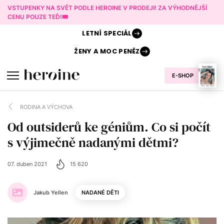
VSTUPENKY NA SVĚT PODLE HEROINE V PRODEJI! ZA VÝHODNĚJŠÍ
CENU POUZE TEĎ!🎟️
LETNÍ
SPECIÁL
ŽENY A
MOC PENĚZ
E-SHOP
RODINA A VÝCHOVA
Od outsiderů ke géniům. Co si počít
s výjimečně nadanými dětmi?
07. duben 2021
15 620
Jakub Yellen
NADANÉ DĚTI