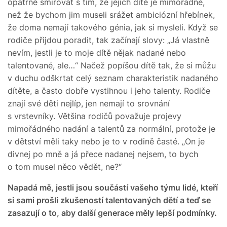
opatrně smiřovat s tím, že jejich dítě je mimořádné,
než že bychom jim museli srážet ambiciózní hřebínek,
že doma nemají takového génia, jak si mysleli. Když se
rodiče přijdou poradit, tak začínají slovy: „Já vlastně
nevím, jestli je to moje dítě nějak nadané nebo
talentované, ale…“ Načež popíšou dítě tak, že si můžu
v duchu odškrtat celý seznam charakteristik nadaného
dítěte, a často dobře vystihnou i jeho talenty. Rodiče
znají své děti nejlíp, jen nemají to srovnání
s vrstevníky. Většina rodičů považuje projevy
mimořádného nadání a talentů za normální, protože je
v dětství měli taky nebo je to v rodině časté. „On je
divnej po mně a já přece nadanej nejsem, to bych
o tom musel něco vědět, ne?“
Napadá mě, jestli jsou součástí vašeho týmu lidé, kteří
si sami prošli zkušeností talentovaných dětí a teď se
zasazují o to, aby další generace měly lepší podmínky.