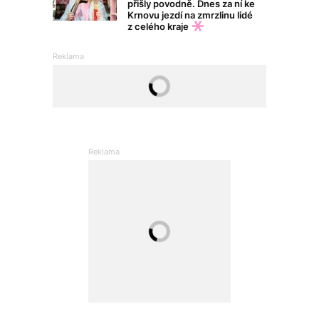
přišly povodně. Dnes za ní ke
Krnovu jezdí na zmrzlinu lidé
z celého kraje