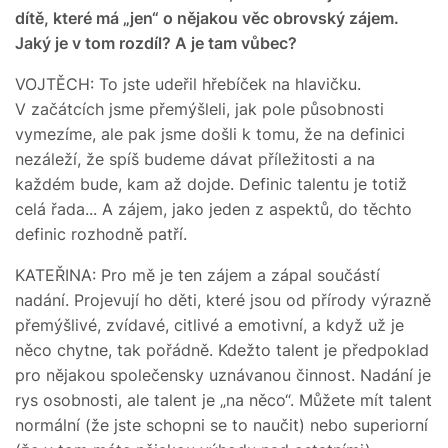
dítě, které má „jen“ o nějakou věc obrovský zájem.
Jaký je v tom rozdíl? A je tam vůbec?
VOJTĚCH: To jste udeřil hřebíček na hlavičku.
V začátcích jsme přemýšleli, jak pole působnosti
vymezíme, ale pak jsme došli k tomu, že na definici
nezáleží, že spíš budeme dávat příležitosti a na
každém bude, kam až dojde. Definic talentu je totiž
celá řada... A zájem, jako jeden z aspektů, do těchto
definic rozhodně patří.
KATEŘINA: Pro mě je ten zájem a zápal součástí
nadání. Projevují ho děti, které jsou od přírody výrazně
přemýšlivé, zvídavé, citlivé a emotivní, a když už je
něco chytne, tak pořádně. Kdežto talent je předpoklad
pro nějakou společensky uznávanou činnost. Nadání je
rys osobnosti, ale talent je „na něco“. Můžete mít talent
normální (že jste schopni se to naučit) nebo superiorní