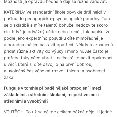
Možností je opravdu hodně a dají se různě variovat.
KATEŘINA: Ve standardní škole obvykle dítě nejdřív
pošlou do pedagogicko-psychologické poradny. Tam
se o skladbě a míře talentů bohužel nedozvíte skoro
nic. Když je odvážný učitel nebo trenér, tak napíše, že
podle jeho expertního posudku dítě mimořádné je
a poradna má jen nastavit opatření. Někdy to znamená
přidat různé aktivity do výuky i mimo ni. Ale často je
potřeba taky něco ubrat – nejčastěji omezit opakování
u věcí, které si dítě osvojilo na první dobrou,
a uvolněný čas věnovat rozvoji talentu a osobnosti
žáka.
Funguje v tomhle případě nějaké propojení i mezi
základními a středními školami, respektive mezi
středními a vysokými?
VOJTĚCH: To už se někde celkem běžně děje. U jedné