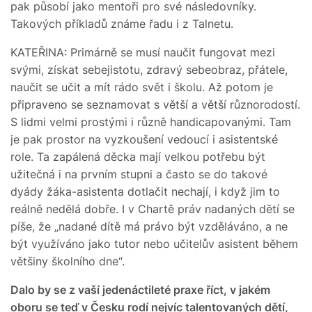
pak působí jako mentoři pro své následovníky.
Takových příkladů známe řadu i z Talnetu.
KATEŘINA: Primárně se musí naučit fungovat mezi
svými, získat sebejistotu, zdravý sebeobraz, přátele,
naučit se učit a mít rádo svět i školu. Až potom je
připraveno se seznamovat s větší a větší různorodostí.
S lidmi velmi prostými i různě handicapovanými. Tam
je pak prostor na vyzkoušení vedoucí i asistentské
role. Ta zapálená děcka mají velkou potřebu být
užitečná i na prvním stupni a často se do takové
dyády žáka-asistenta dotlačit nechají, i když jim to
reálně nedělá dobře. I v Chartě práv nadaných dětí se
píše, že „nadané dítě má právo být vzděláváno, a ne
být využíváno jako tutor nebo učitelův asistent během
většiny školního dne“.
Dalo by se z vaší jedenáctileté praxe říct, v jakém
oboru se teď v Česku rodí nejvíc talentovaných dětí,