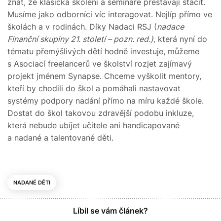
znát, že klasická školení a semináře přestávají stačit.
Musíme jako odborníci víc interagovat. Nejlíp přímo ve
školách a v rodinách. Díky Nadaci RSJ (
nadace
Finanční skupiny 21. století – pozn. red.),
která nyní do
tématu přemýšlivých dětí hodně investuje, můžeme
s Asociací freelancerů ve školství rozjet zajímavý
projekt jménem Synapse. Chceme vyškolit mentory,
kteří by chodili do škol a pomáhali nastavovat
systémy podpory nadání přímo na míru každé škole.
Dostat do škol takovou zdravější podobu inkluze,
která nebude ubíjet učitele ani handicapované
a nadané a talentované děti.
NADANÉ DĚTI
Líbil se vám článek?