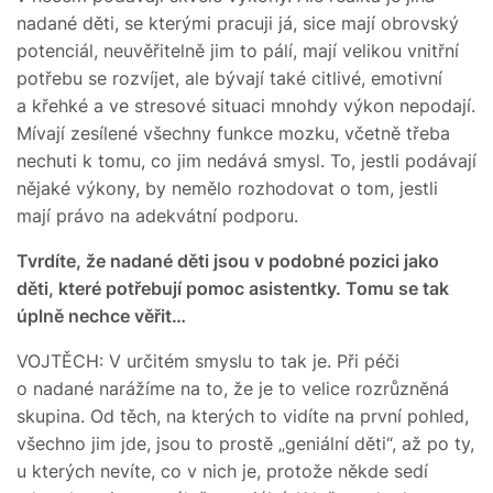
nadané děti, se kterými pracuji já, sice mají obrovský
potenciál, neuvěřitelně jim to pálí, mají velikou vnitřní
potřebu se rozvíjet, ale bývají také citlivé, emotivní
a křehké a ve stresové situaci mnohdy výkon nepodají.
Mívají zesílené všechny funkce mozku, včetně třeba
nechuti k tomu, co jim nedává smysl. To, jestli podávají
nějaké výkony, by nemělo rozhodovat o tom, jestli
mají právo na adekvátní podporu.
Tvrdíte, že nadané děti jsou v podobné pozici jako
děti, které potřebují pomoc asistentky. Tomu se tak
úplně nechce věřit…
VOJTĚCH: V určitém smyslu to tak je. Při péči
o nadané narážíme na to, že je to velice rozrůzněná
skupina. Od těch, na kterých to vidíte na první pohled,
všechno jim jde, jsou to prostě „geniální děti“, až po ty,
u kterých nevíte, co v nich je, protože někde sedí