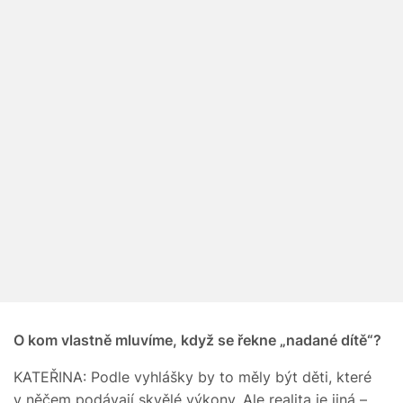
O kom vlastně mluvíme, když se řekne „nadané dítě“?
KATEŘINA: Podle vyhlášky by to měly být děti, které
v něčem podávají skvělé výkony. Ale realita je jiná –