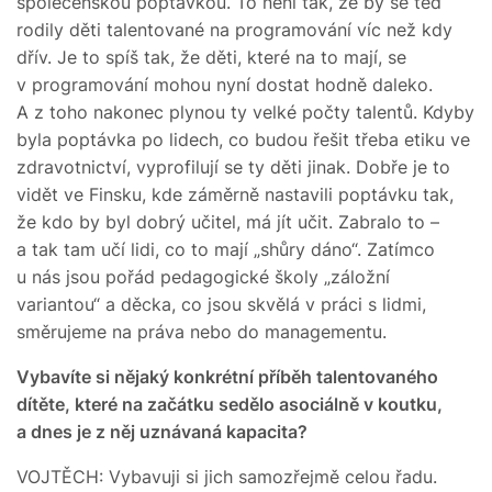
společenskou poptávkou. To není tak, že by se teď
rodily děti talentované na programování víc než kdy
dřív. Je to spíš tak, že děti, které na to mají, se
v programování mohou nyní dostat hodně daleko.
A z toho nakonec plynou ty velké počty talentů. Kdyby
byla poptávka po lidech, co budou řešit třeba etiku ve
zdravotnictví, vyprofilují se ty děti jinak. Dobře je to
vidět ve Finsku, kde záměrně nastavili poptávku tak,
že kdo by byl dobrý učitel, má jít učit. Zabralo to –
a tak tam učí lidi, co to mají „shůry dáno“. Zatímco
u nás jsou pořád pedagogické školy „záložní
variantou“ a děcka, co jsou skvělá v práci s lidmi,
směrujeme na práva nebo do managementu.
Vybavíte si nějaký konkrétní příběh talentovaného
dítěte, které na začátku sedělo asociálně v koutku,
a dnes je z něj uznávaná kapacita?
VOJTĚCH: Vybavuji si jich samozřejmě celou řadu.