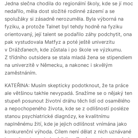
Jedna slečna chodila do regionální školy, kde se jí moc
nedařilo, měla dost složité rodinné zázemí a se
spolužáky si zásadně nerozuměla. Byla výborná na
fyziku, a protože Talnet byl tehdy hodně na fyziku
orientovaný, její talent se podařilo záhy podchytit, ona
pak vystudovala Matfyz a poté ještě univerzitu
v Drážďanech, kde zůstala i po škole ve výzkumu.
Z třídního outsidera se stala mladá žena se stipendiem
na univerzitě v Německu, a nakonec i skvělým
zaměstnáním.
KATEŘINA: Musím skepticky podotknout, že ta práce
ale většinou takhle nevypadá. Snažíme se o nějaký ten
stupeň posunout životní dráhu těch lidí od osamělého
a nepochopeného života, kde se z odlišností posléze
stanou psychiatrické diagnózy, ke kvalitnímu
naplněnému žití, kde je jejich odlišnost vnímána jako
konkurenční výhoda. Cílem není dělat z nich uznávané