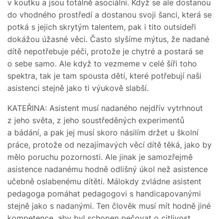
v koutku a jsou totálně asociální. Když se ale dostanou
do vhodného prostředí a dostanou svoji šanci, která se
potká s jejich skrytým talentem, pak i tito outsideři
dokážou úžasné věci. Často slyšíme mýtus, že nadané
dítě nepotřebuje péči, protože je chytré a postará se
o sebe samo. Ale když to vezmeme v celé šíři toho
spektra, tak je tam spousta dětí, které potřebují naši
asistenci stejně jako ti výukově slabší.
KATEŘINA: Asistent musí nadaného nejdřív vytrhnout
z jeho světa, z jeho soustředěných experimentů
a bádání, a pak jej musí skoro násilím držet u školní
práce, protože od nezajímavých věcí dítě těká, jako by
mělo poruchu pozornosti. Ale jinak je samozřejmě
asistence nadanému hodně odlišný úkol než asistence
učebně oslabenému dítěti. Málokdy zvládne asistent
pedagoga pomáhat pedagogovi s handicapovanými
stejně jako s nadanými. Ten člověk musí mít hodně jiné
kompetence, aby byl schopen pečovat o citlivost