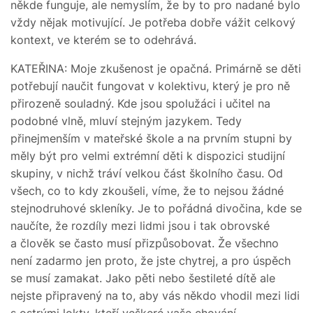
někde funguje, ale nemyslím, že by to pro nadané bylo
vždy nějak motivující. Je potřeba dobře vážit celkový
kontext, ve kterém se to odehrává.
KATEŘINA: Moje zkušenost je opačná. Primárně se děti
potřebují naučit fungovat v kolektivu, který je pro ně
přirozeně souladný. Kde jsou spolužáci i učitel na
podobné vlně, mluví stejným jazykem. Tedy
přinejmenším v mateřské škole a na prvním stupni by
měly být pro velmi extrémní děti k dispozici studijní
skupiny, v nichž tráví velkou část školního času. Od
všech, co to kdy zkoušeli, víme, že to nejsou žádné
stejnodruhové skleníky. Je to pořádná divočina, kde se
naučíte, že rozdíly mezi lidmi jsou i tak obrovské
a člověk se často musí přizpůsobovat. Že všechno
není zadarmo jen proto, že jste chytrej, a pro úspěch
se musí zamakat. Jako pěti nebo šestileté dítě ale
nejste připravený na to, aby vás někdo vhodil mezi lidi
s ostrými lokty, kteří veškeré vaše chování