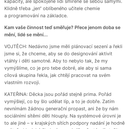
kapacity, ale spokojené lidi smířené se sebou samými.
Klidně třeba „jen“ oblíbeného učitele chemie
a programování na základce.
Kam vaše činnost teď směřuje? Přece jenom doba se
mění, lidé se mění...
VOJTĚCH: Nedávno jsme měli plánovací sezení a řekli
jsme si, že chceme, aby se do designování aktivit
vtáhly i děti samotné. Aby to nebylo tak, že my
vymýšlíme, co je pro tebe dobré, ale aby si sama
cílová skupina řekla, jak chtějí pracovat na svém
vlastním rozvoji.
KATEŘINA: Děcka jsou pořád stejně prima. Pořád
vymýšlejí, co by šlo udělat líp, a to je dobře. Zatím
nevnímám žádnou generační propast, ani že by nám
sociálními sítěmi děti hlouply. Na systémové úrovni je
to ale jiné – v krajských sítích podpory nadání je hodně