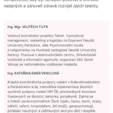
nadaných a zároveň zdravě rozvíjet jejich talenty.
Ing. Mgr. VOJTĚCH TUTR
Vedoucí koordinátor projektu Talnet. Vystudoval
management, marketing a logistiku na Dopravní fakultě
Univerzity Pardubice, dále Psychosociální studia
a religionistiku na Husitské teologické fakultě Univerzity
Karlovy. Pracoval v dobrovolnickém centru, Středočeské
turistické a informační agentuře, organizaci Děti Země.
Věnuje se neformálnímu vzdělávání mládeže.
Ing. KATEŘINA EMER VENCLOVÁ
Krajská koordinátorka podpory nadání v Královéhradeckém
a Pardubickém kraji, metodička implementace školních
systémů podpory nadání NPI ČR, předsedkyně Asociace
freelancerů ve školství, lektorka, poradkyně. Zajímá se
o folklór severovýchodních Čech (zpěv, tanec, kontr, zvyky,
nářečí, vaření, hospodaření, šití krojů), geopsychologii,
pořádání naučných a zážitkových akcí pro děti i dospělé.