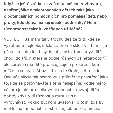
Když se ještě vrátíme k začátku našeho rozhovoru,
nepřemýšlíte o talentovaných dětech také jako
o potenciálních pomocnících pro pomalejší děti, nebo
pro ty, kdo doma nemají ideální podmínky? Není
různorodost talentu ve třídách užitečná?
VOJTĚCH: Já mám taky trochu děs ze tříd, kde se
vyzobou ti nejlepší, udělá se pro ně skleník a tam si je
pěstujete jako kaktusy. Ideál je asi v tom, když dítě
chodí do třídy, která je podle různých os heterodoxní,
ale zároveň má dítě pro svůj zájem prostředí, kde
může excelovat. Ať už je to na té škole, nebo jinde.
Ono vás nikdy tak nemotivuje průměrné prostředí jako
to, kde se porovnáváte s těmi nejlepšími. Podle mého
názoru je ale pro celkový osobnostní rozvoj dítěte
dobré, když vidí různost a musí se s ní
vyrovnávat. Pokud bychom uvažovali o tom, zda by
mohli nadaní pomáhat ostatním, tak ono to možná