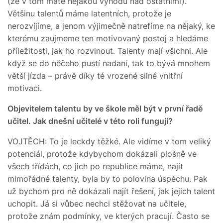
(že v tom máte nějakou výhodu nad ostatními).
Většinu talentů máme latentních, protože je
nerozvíjíme, a jenom výjimečně natrefíme na nějaký, ke
kterému zaujmeme ten motivovaný postoj a hledáme
příležitosti, jak ho rozvinout. Talenty mají všichni. Ale
když se do něčeho pustí nadaní, tak to bývá mnohem
větší jízda – právě díky té vrozené silné vnitřní
motivaci.
Objevitelem talentu by ve škole měl být v první řadě
učitel. Jak dnešní učitelé v této roli fungují?
VOJTĚCH: To je leckdy těžké. Ale vidíme v tom veliký
potenciál, protože kdybychom dokázali plošně ve
všech třídách, co jich po republice máme, najít
mimořádné talenty, byla by to polovina úspěchu. Pak
už bychom pro ně dokázali najít řešení, jak jejich talent
uchopit. Já si vůbec nechci stěžovat na učitele,
protože znám podmínky, ve kterých pracují. Často se