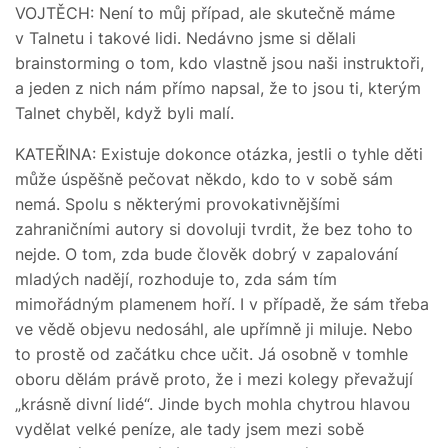
VOJTĚCH: Není to můj případ, ale skutečně máme
v Talnetu i takové lidi. Nedávno jsme si dělali
brainstorming o tom, kdo vlastně jsou naši instruktoři,
a jeden z nich nám přímo napsal, že to jsou ti, kterým
Talnet chyběl, když byli malí.
KATEŘINA: Existuje dokonce otázka, jestli o tyhle děti
může úspěšně pečovat někdo, kdo to v sobě sám
nemá. Spolu s některými provokativnějšími
zahraničními autory si dovoluji tvrdit, že bez toho to
nejde. O tom, zda bude člověk dobrý v zapalování
mladých nadějí, rozhoduje to, zda sám tím
mimořádným plamenem hoří. I v případě, že sám třeba
ve vědě objevu nedosáhl, ale upřímně ji miluje. Nebo
to prostě od začátku chce učit. Já osobně v tomhle
oboru dělám právě proto, že i mezi kolegy převažují
„krásně divní lidé“. Jinde bych mohla chytrou hlavou
vydělat velké peníze, ale tady jsem mezi sobě