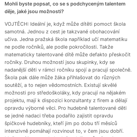
Mohli byste popsat, co se s podchyceným talentem
děje, jaké jsou možnosti?
VOJTĚCH: Ideální je, když může dítěti pomoct škola
samotná. Jednou z cest je takzvané obohacování
učiva. Jedna pražská škola například učí matematiku
ne podle ročníků, ale podle pokročilosti. Takže
matematicky talentované dítě může defakto přeskočit
ročníky. Druhou možností jsou skupinky, kdy se
nadanější děti v rámci ročníku spojí a pracují společně.
Škola pak dále může žáka přihlašovat do různých
soutěží, a to nejen vědomostních. Existují skvělé
možnosti pro středoškoláky, kdy pracují na nějakém
projektu, mají k dispozici konzultanty z firem a dělají
opravdu výborné věci. Pro hudebně talentované děti
se jedné nadaci třeba podařilo zajistit opravdu
špičkové hudebníky, kteří jim po dobu tří měsíců
intenzivně pomáhají rozvinout to, v čem jsou dobří.