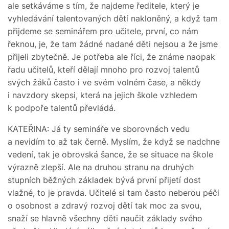
ale setkáváme s tím, že najdeme ředitele, který je
vyhledávání talentovaných dětí nakloněný, a když tam
přijdeme se seminářem pro učitele, první, co nám
řeknou, je, že tam žádné nadané děti nejsou a že jsme
přijeli zbytečně. Je potřeba ale říci, že známe naopak
řadu učitelů, kteří dělají mnoho pro rozvoj talentů
svých žáků často i ve svém volném čase, a někdy
i navzdory skepsi, která na jejich škole vzhledem
k podpoře talentů převládá.
KATEŘINA: Já ty semináře ve sborovnách vedu
a nevidím to až tak černě. Myslím, že když se nadchne
vedení, tak je obrovská šance, že se situace na škole
výrazně zlepší. Ale na druhou stranu na druhých
stupních běžných základek bývá první přijetí dost
vlažné, to je pravda. Učitelé si tam často neberou péči
o osobnost a zdravý rozvoj dětí tak moc za svou,
snaží se hlavně všechny děti naučit základy svého