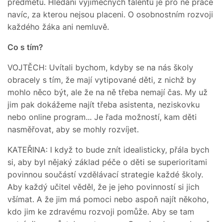
předmětu. Hledání výjimečných talentů je pro ně práce
navíc, za kterou nejsou placeni. O osobnostním rozvoji
každého žáka ani nemluvě.
Co s tím?
VOJTĚCH: Uvítali bychom, kdyby se na nás školy
obracely s tím, že mají vytipované děti, z nichž by
mohlo něco být, ale že na ně třeba nemají čas. My už
jim pak dokážeme najít třeba asistenta, neziskovku
nebo online program... Je řada možností, kam děti
nasměřovat, aby se mohly rozvíjet.
KATEŘINA: I když to bude znít idealisticky, přála bych
si, aby byl nějaký základ péče o děti se superioritami
povinnou součástí vzdělávací strategie každé školy.
Aby každý učitel věděl, že je jeho povinností si jich
všímat. A že jim má pomoci nebo aspoň najít někoho,
kdo jim ke zdravému rozvoji pomůže. Aby se tam