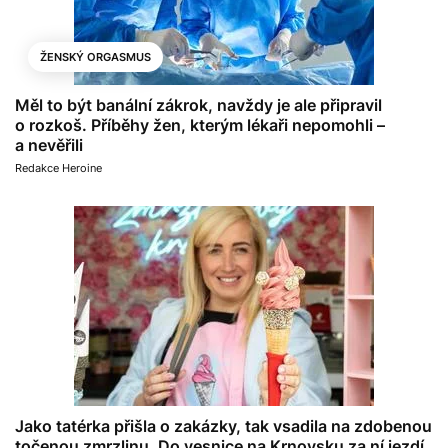
ŽENSKÝ ORGASMUS
Měl to být banální zákrok, navždy je ale připravil
o rozkoš. Příběhy žen, kterým lékaři nepomohli –
a nevěřili
Redakce Heroine
Jako tatérka přišla o zakázky, tak vsadila na zdobenou
točenou zmrzlinu. Do vesnice na Krnovsku za ní jezdí