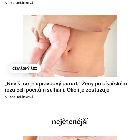
Milena Jeřábková
CÍSAŘSKÝ ŘEZ
„Nevíš, co je opravdový porod.“ Ženy po císařském
řezu čelí pocitům selhání. Okolí je zostuzuje
Milena Jeřábková
nejčtenější