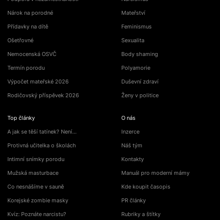
Nárok na porodné
Mateřství
Přídavky na dítě
Feminismus
Ošetřovné
Sexualita
Nemocenská OSVČ
Body shaming
Termín porodu
Polyamorie
Výpočet mateřské 2026
Duševní zdraví
Rodičovský příspěvek 2026
Ženy v politice
Top články
O nás
A jak se těší tatínek? Není…
Inzerce
Protivná učitelka o školách
Náš tým
Intimní snímky porodu
Kontakty
Mužská masturbace
Manuál pro moderní mámy
Co nesnášíme v sauně
Kde koupit časopis
Korejské zombie masky
PR články
Kvíz: Poznáte narcistu?
Rubriky a štítky