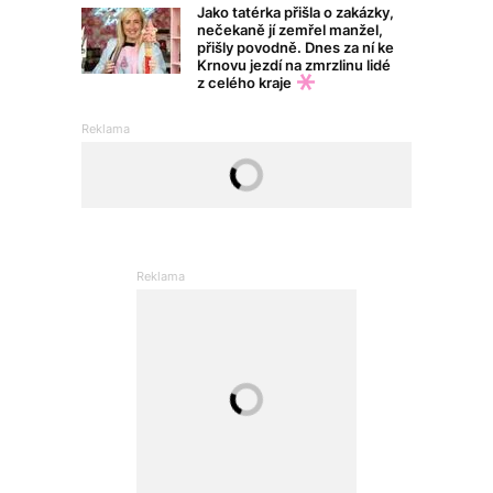
Jako tatérka přišla o zakázky,
nečekaně jí zemřel manžel,
přišly povodně. Dnes za ní ke
Krnovu jezdí na zmrzlinu lidé
z celého kraje