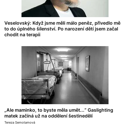
Veselovský: Když jsme měli málo peněz, přivedlo mě
to do úplného šílenství. Po narození dětí jsem začal
chodit na terapii
„Ale maminko, to byste měla umět...“ Gaslighting
matek začíná už na oddělení šestinedělí
Tereza Semotamová