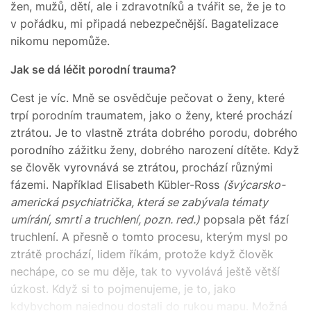
žen, mužů, dětí, ale i zdravotníků a tvářit se, že je to
v pořádku, mi připadá nebezpečnější. Bagatelizace
nikomu nepomůže.
Jak se dá léčit porodní trauma?
Cest je víc. Mně se osvědčuje pečovat o ženy, které
trpí porodním traumatem, jako o ženy, které prochází
ztrátou. Je to vlastně ztráta dobrého porodu, dobrého
porodního zážitku ženy, dobrého narození dítěte. Když
se člověk vyrovnává se ztrátou, prochází různými
fázemi. Například Elisabeth Kübler-Ross
(švýcarsko-
americká psychiatrička, která se zabývala tématy
umírání, smrti a truchlení, pozn. red.)
popsala pět fází
truchlení. A přesně o tomto procesu, kterým mysl po
ztrátě prochází, lidem říkám, protože když člověk
nechápe, co se mu děje, tak to vyvolává ještě větší
úzkost. Když si to pojmenujeme, je to, jako
kdybychom najednou dostali do rukou mapu. Možná