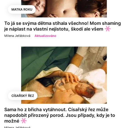
MATKA ROKU
To já se svýma dětma stíhala všechno! Mom shaming
je náplast na vlastní nejistotu, škodí ale všem
Milena Jeřábková
Aktualizováno
CÍSAŘSKÝ ŘEZ
Sama ho z břicha vytáhnout. Císařský řez může
napodobit přirozený porod. Jsou případy, kdy je to
možné
Milena Jeřábková