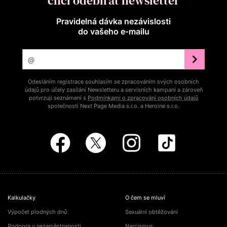
chci odebírat newsletter
Pravidelná dávka nezávislosti
do vašeho e‑mailu
Odesláním registrace souhlasím se zpracováním svých osobních
údajů pro účely zasílání Newsletteru a servisních kampaní a zároveň
potvrzuji seznámení s
Podmínkami o zpracování osobních údajů
společností Next Page Media s.r.o. a Heroine s.r.o.
Kalkulačky
O čem se mluví
Výpočet plodných dnů
Sexuální obtěžování
Podpora v nezaměstnanosti
Narcismus