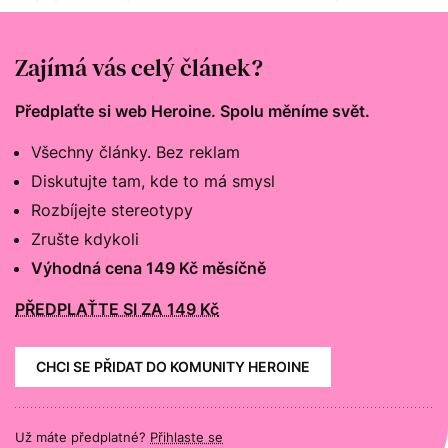
nás čeká cesta, která je náročná, ale už aspoň víme,
kudy jít.
Zajímá vás celý článek?
Předplaťte si web Heroine. Spolu měníme svět.
Všechny články. Bez reklam
Diskutujte tam, kde to má smysl
Rozbíjejte stereotypy
Zrušte kdykoli
Výhodná cena 149 Kč měsíčně
PŘEDPLAŤTE SI ZA 149 Kč
CHCI SE PŘIDAT DO KOMUNITY HEROINE
Už máte předplatné?
Přihlaste se