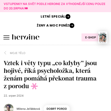
VSTUPENKY NA SVĚT PODLE HEROINE ZA VÝHODNĚJŠÍ CENU POUZE
DO 20.SRPNA!🎟️
LETNÍ
SPECIÁL
ŽENY A
MOC PENĚZ
E-SHOP
MOJE TĚLO
Vztek i věty typu „co kdyby“ jsou
hojivé, říká psycholožka, která
ženám pomáhá překonat trauma
z porodu
22. srpen 2024
Milena Jeřábková
DOBRÝ POROD