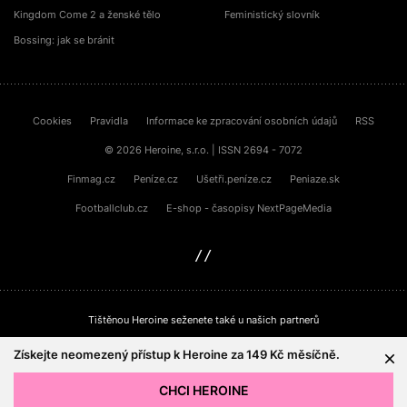
Kingdom Come 2 a ženské tělo
Feministický slovník
Bossing: jak se bránit
Cookies
Pravidla
Informace ke zpracování osobních údajů
RSS
© 2026 Heroine, s.r.o. | ISSN 2694 - 7072
Finmag.cz
Peníze.cz
Ušetři.peníze.cz
Peniaze.sk
Footballclub.cz
E-shop - časopisy NextPageMedia
sinfin.digital
Tištěnou Heroine seženete také u našich partnerů
Získejte neomezený přístup k Heroine za 149 Kč měsíčně.
CHCI HEROINE