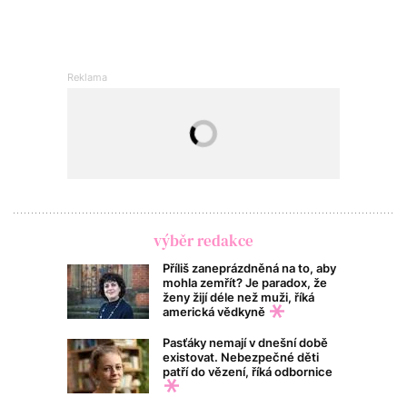
výběr redakce
Příliš zaneprázdněná na to, aby
mohla zemřít? Je paradox, že
ženy žijí déle než muži, říká
americká vědkyně
Pasťáky nemají v dnešní době
existovat. Nebezpečné děti
patří do vězení, říká odbornice