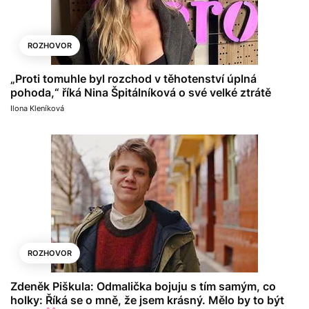
ROZHOVOR
„Proti tomuhle byl rozchod v těhotenství úplná
pohoda,“ říká Nina Špitálníková o své velké ztrátě
Ilona Kleníková
ROZHOVOR
Zdeněk Piškula: Odmalička bojuju s tím samým, co
holky: Říká se o mně, že jsem krásný. Mělo by to být