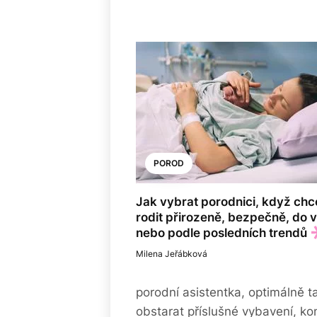
POROD
Jak vybrat porodnici, když chc
rodit přirozeně, bezpečně, do 
nebo podle posledních trendů
Milena Jeřábková
porodní asistentka, optimálně t
obstarat příslušné vybavení, ko