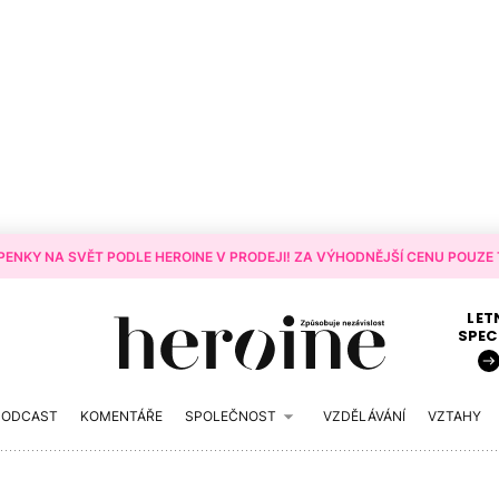
ENKY NA SVĚT PODLE HEROINE V PRODEJI! ZA VÝHODNĚJŠÍ CENU POUZE T
LET
SPEC
PODCAST
KOMENTÁŘE
SPOLEČNOST
VZDĚLÁVÁNÍ
VZTAHY