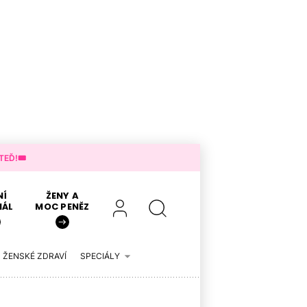
EĎ!🎟️
NÍ
ŽENY A
IÁL
MOC PENĚZ
ŽENSKÉ ZDRAVÍ
SPECIÁLY