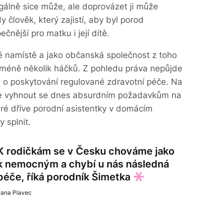
gálně sice může, ale doprovázet ji může
y člověk, který zajistí, aby byl porod
nější pro matku i její dítě.
stě namístě a jako občanská společnost z toho
éně několik háčků. Z pohledu práva nepůjde
u o poskytování regulované zdravotní péče. Na
je vyhnout se dnes absurdním požadavkům na
eré dříve porodní asistentky v domácím
 splnit.
K rodičkám se v Česku chováme jako
k nemocným a chybí u nás následná
péče, říká porodník Šimetka
Jana Plavec