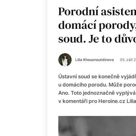
Porodní asiste
domácí porody,
soud. Je to dův
Lilia Khousnoutdinova
05. září 
Ústavní soud se konečně vyjádři
u domácího porodu. Může porod
Ano. Toto jednoznačně vyplývá 
v komentáři pro Heroine.cz Lil