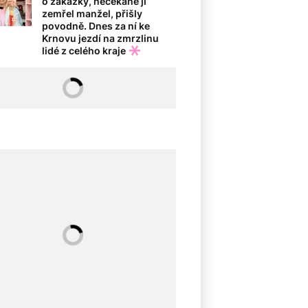
o zakázky, nečekaně jí
zemřel manžel, přišly
povodně. Dnes za ní ke
Krnovu jezdí na zmrzlinu
lidé z celého kraje