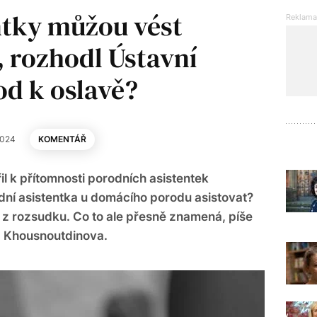
ntky můžou vést
 rozhodl Ústavní
od k oslavě?
2024
KOMENTÁŘ
l k přítomnosti porodních asistentek
ní asistentka u domácího porodu asistovat?
z rozsudku. Co to ale přesně znamená, píše
ia Khousnoutdinova.