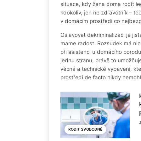
situace, kdy žena doma rodit le
kdokoliv, jen ne zdravotník – ted
v domácím prostředí co nejbezpeč
Oslavovat dekriminalizaci je ji
máme radost. Rozsudek má nicm
při asistenci u domácího porod
jednu stranu, právě to umožňu
věcné a technické vybavení, kt
prostředí de facto nikdy nemohly
RODIT SVOBODNĚ