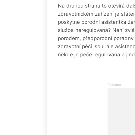
Na druhou stranu to otevírá dal
zdravotnickém zařízení je stát
poskytne porodní asistentka žen
služba neregulovaná? Není zvlá
porodem, předporodní poradny 
zdravotní péčí jsou, ale asiste
někde je péče regulovaná a jin