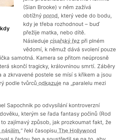
(Sian Brooke) v něm zažívá
obtížný
porod
, který vede do bodu,
kdy je třeba rozhodnout – buď
 kdy
přežije matka, nebo dítě.
Následuje
císařský řez
při plném
vědomí, k němuž dává svolení pouze
odička samotná. Kamera se přitom neúprosně
erá skončí tragicky, královninou smrtí. Záběry
 a zkrvavené postele se mísí s křikem a jsou
rý podle tvůrců
odkazuje
na „paralelu mezi
uel Sapochnik po odvysílání kontroverzní
edověku, kterým se řada fantasy počinů (Rod
l to zajímavý způsob, jak prozkoumat fakt, že
 násilím
,“ řekl časopisu
The Hollywood
val s řadou žen a soustředil se na to, aby