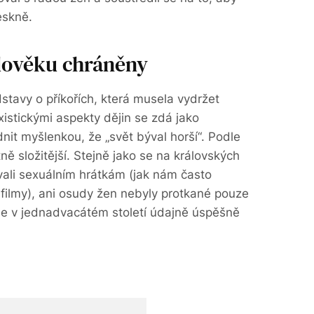
teskně.
dověku chráněny
stavy o příkořích, která musela vydržet
istickými aspekty dějin se zdá jako
nit myšlenkou, že „svět býval horší“. Podle
ě složitější. Stejně jako se na královských
ali sexuálním hrátkám (jak nám často
 filmy), ani osudy žen nebyly protkané pouze
me v jednadvacátém století údajně úspěšně