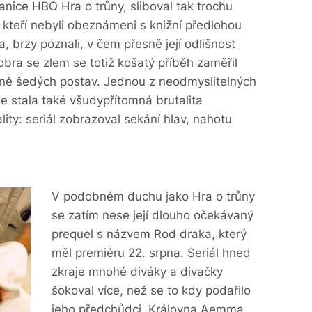
stanice HBO Hra o trůny, sliboval tak trochu
, kteří nebyli obeznámeni s knižní předlohou
, brzy poznali, v čem přesně její odlišnost
obra se zlem se totiž košatý příběh zaměřil
ně šedých postav. Jednou z neodmyslitelných
se stala také všudypřítomná brutalita
lity: seriál zobrazoval sekání hlav, nahotu
V podobném duchu jako Hra o trůny
se zatím nese její dlouho očekávaný
prequel s názvem Rod draka, který
měl premiéru 22. srpna. Seriál hned
zkraje mnohé diváky a divačky
šokoval více, než se to kdy podařilo
jeho předchůdci. Královna Aemma