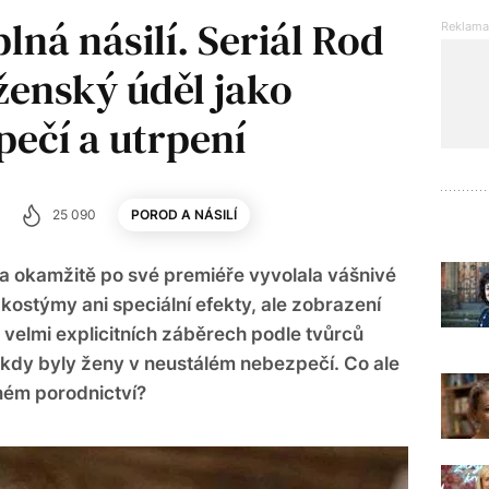
lná násilí. Seriál Rod
ženský úděl jako
pečí a utrpení
25 090
POROD A NÁSILÍ
ka okamžitě po své premiéře vyvolala vášnivé
ostýmy ani speciální efekty, ale zobrazení
 velmi explicitních záběrech podle tvůrců
kdy byly ženy v neustálém nebezpečí. Co ale
ném porodnictví?