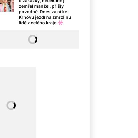
o zakázky, nečekaně jí
zemřel manžel, přišly
povodně. Dnes za ní ke
Krnovu jezdí na zmrzlinu
lidé z celého kraje