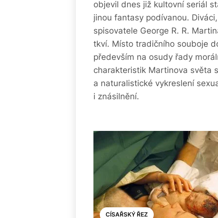
objevil dnes již kultovní seriál 
jinou fantasy podívanou. Diváci
spisovatele George R. R. Martina
tkví. Místo tradičního souboje d
především na osudy řady morál
charakteristik Martinova světa 
a naturalistické vykreslení sexua
i znásilnění.
CÍSAŘSKÝ ŘEZ