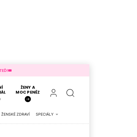
EĎ!🎟️
NÍ
ŽENY A
IÁL
MOC PENĚZ
ŽENSKÉ ZDRAVÍ
SPECIÁLY