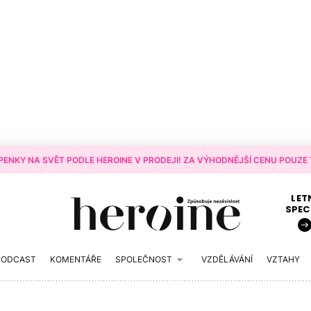
ENKY NA SVĚT PODLE HEROINE V PRODEJI! ZA VÝHODNĚJŠÍ CENU POUZE T
LET
SPEC
PODCAST
KOMENTÁŘE
SPOLEČNOST
VZDĚLÁVÁNÍ
VZTAHY