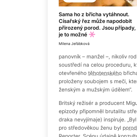
Sama ho z břicha vytáhnout.
Císařský řez může napodobit
přirozený porod. Jsou případy,
je to možné
Milena Jeřábková
panovník – manžel –, nikoliv r
soustředí na celou proceduru, kt
otevřeného
těhotenského
břicha
proloženy soubojem s meči, kte
ženským a mužským údělem“.
Britský režisér a producent Mig
epizody připomněl brutalitu stř
draka nevyjímaje) inspiruje. „By
pro středověkou ženu byl
porod
Reporter
. Scénu údajně konzulto