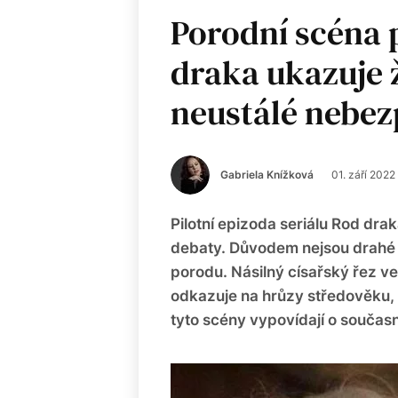
Porodní scéna p
draka ukazuje 
neustálé nebez
Gabriela Knížková
01. září 2022
Pilotní epizoda seriálu Rod dra
debaty. Důvodem nejsou drahé k
porodu. Násilný císařský řez ve
odkazuje na hrůzy středověku, 
tyto scény vypovídají o součas