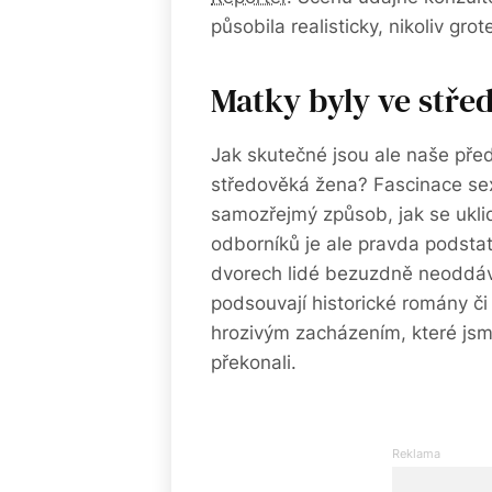
působila realisticky, nikoliv gro
Matky byly ve stře
Jak skutečné jsou ale naše před
středověká žena? Fascinace sex
samozřejmý způsob, jak se uklid
odborníků je ale pravda podstatn
dvorech lidé bezuzdně neoddáv
podsouvají historické romány či
hrozivým zacházením, které js
překonali.