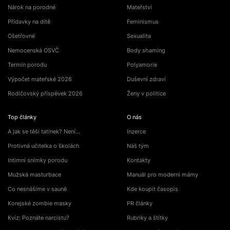
Nárok na porodné
Mateřství
Přídavky na dítě
Feminismus
Ošetřovné
Sexualita
Nemocenská OSVČ
Body shaming
Termín porodu
Polyamorie
Výpočet mateřské 2026
Duševní zdraví
Rodičovský příspěvek 2026
Ženy v politice
Top články
O nás
A jak se těší tatínek? Není…
Inzerce
Protivná učitelka o školách
Náš tým
Intimní snímky porodu
Kontakty
Mužská masturbace
Manuál pro moderní mámy
Co nesnášíme v sauně
Kde koupit časopis
Korejské zombie masky
PR články
Kvíz: Poznáte narcistu?
Rubriky a štítky