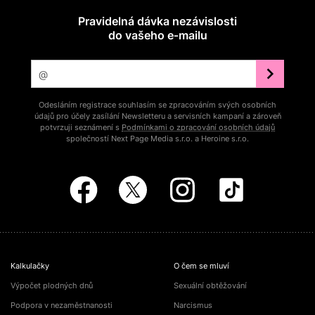
Pravidelná dávka nezávislosti
do vašeho e‑mailu
Odesláním registrace souhlasím se zpracováním svých osobních
údajů pro účely zasílání Newsletteru a servisních kampaní a zároveň
potvrzuji seznámení s
Podmínkami o zpracování osobních údajů
společností Next Page Media s.r.o. a Heroine s.r.o.
Kalkulačky
O čem se mluví
Výpočet plodných dnů
Sexuální obtěžování
Podpora v nezaměstnanosti
Narcismus