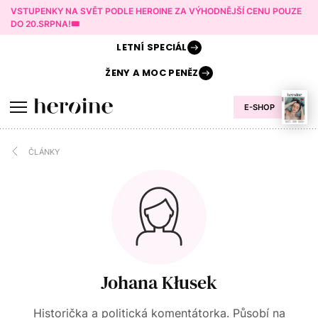
VSTUPENKY NA SVĚT PODLE HEROINE ZA VÝHODNĚJŠÍ CENU POUZE
DO 20.SRPNA!🎟️
LETNÍ
SPECIÁL
ŽENY A
MOC PENĚZ
E-SHOP
ČLÁNKY
Johana Kłusek
Historička a politická komentátorka. Působí na