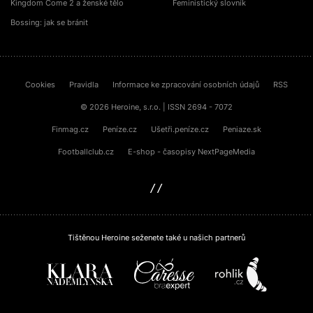
Kingdom Come 2 a ženské tělo
Feministický slovník
Bossing: jak se bránit
Cookies
Pravidla
Informace ke zpracování osobních údajů
RSS
© 2026 Heroine, s.r.o. | ISSN 2694 - 7072
Finmag.cz
Peníze.cz
Ušetři.peníze.cz
Peniaze.sk
Footballclub.cz
E-shop - časopisy NextPageMedia
sinfin.digital
Tištěnou Heroine seženete také u našich partnerů