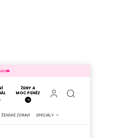
A!🎟️
NÍ
ŽENY A
IÁL
MOC PENĚZ
ŽENSKÉ ZDRAVÍ
SPECIÁLY