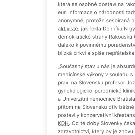
která se osobně dostaví na rako
eur. Informace o národnosti tady
anonymně, protože sesbíraná da
aktivisté
, jak řekla Denníku N g
demokratické strany Rakouska (S
daleko k povinnému poradenství.
blízká církvi a spíše nepřátelská
„Současný stav u nás je absurd
medicínské výkony v souladu s 
praxi na Slovensku profesor Joz
gynekologicko-porodnické klini
a Univerzitní nemocnice Bratisl
přitom na Slovensku dřív běžně p
postavily konzervativní křesťa
KDH
. Od té doby Slovenky čekaj
zdravotnictví, který by je znovu