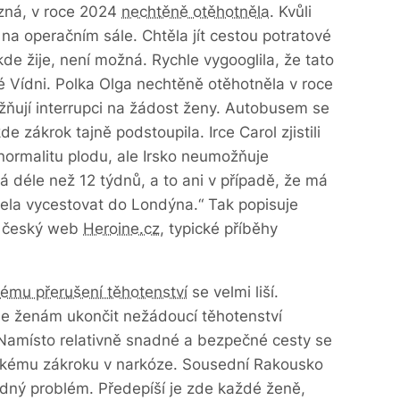
 zná, v roce 2024
nechtěně otěhotněla
. Kvůli
 na operačním sále. Chtěla jít cestou potratové
 kde žije, není možná. Rychle vygooglila, že tato
 Vídni. Polka Olga nechtěně otěhotněla v roce
ňují interrupci na žádost ženy. Autobusem se
e zákrok tajně podstoupila. Irce Carol zjistili
ormalitu plodu, ale Irsko neumožňuje
vá déle než 12 týdnů, a to ani v případě, že má
ela vycestovat do Londýna.“ Tak popisuje
l český web
Heroine.cz
, typické příběhy
ému přerušení těhotenství
se velmi liší.
e ženám ukončit nežádoucí těhotenství
 Namísto relativně snadné a bezpečné cesty se
ckému zákroku v narkóze. Sousední Rakousko
ádný problém. Předepíší je zde každé ženě,