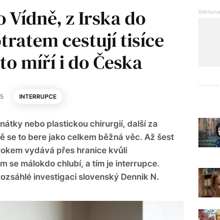
 Vídně, z Irska do
ratem cestují tisíce
o míří i do Česka
25
INTERRUPCE
nátky nebo plastickou chirurgií, další za
 se to bere jako celkem běžná věc. Až šest
rokem vydává přes hranice kvůli
 se málokdo chlubí, a tím je interrupce.
 rozsáhlé investigaci slovenský Dennik N.