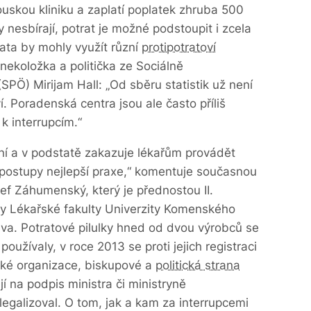
uskou kliniku a zaplatí poplatek zhruba 500
 nesbírají, potrat je možné podstoupit i zcela
ta by mohly využít různí
protipotratoví
ynekoložka a politička ze Sociálně
PÖ) Mirijam Hall: „Od sběru statistik už není
 Poradenská centra jsou ale často příliš
 k interrupcím.“
ní a v podstatě zakazuje lékařům provádět
postupy nejlepší praxe,“ komentuje současnou
ef Záhumenský, který je přednostou II.
ky Lékařské fakulty Univerzity Komenského
ava. Potratové pilulky hned od dvou výrobců se
oužívaly, v roce 2013 se proti jejich registraci
nské organizace, biskupové a
politická strana
í na podpis ministra či ministryně
 legalizoval. O tom, jak a kam za interrupcemi