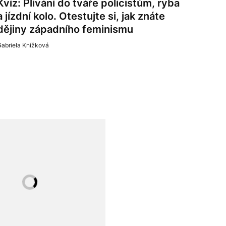
Kvíz: Plivání do tváře policistům, ryba
a jízdní kolo. Otestujte si, jak znáte
dějiny západního feminismu
Gabriela Knížková