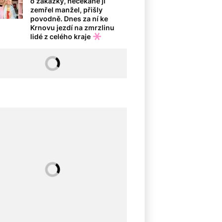
o zakázky, nečekaně jí
zemřel manžel, přišly
povodně. Dnes za ní ke
Krnovu jezdí na zmrzlinu
lidé z celého kraje