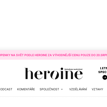
PENKY NA SVĚT PODLE HEROINE ZA VÝHODNĚJŠÍ CENU POUZE DO 20.SRPN
LET
SPEC
PODCAST
KOMENTÁŘE
SPOLEČNOST
VZDĚLÁVÁNÍ
VZTAHY