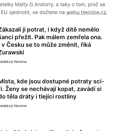
atelky Malty či Andorry, a taky o tom, proč se
č EU sjednotit, se dočtete na
webu Heroine.cz
.
Zákazali jí potrat, i když dítě nemělo
šanci přežít. Pak málem zemřela ona.
I v Česku se to může změnit, říká
Zurawski
Redakce Heroine
Místa, kde jsou dostupné potraty sci-
fi. Ženy se nechávají kopat, zavádí si
do těla dráty i tlející rostliny
Redakce Heroine