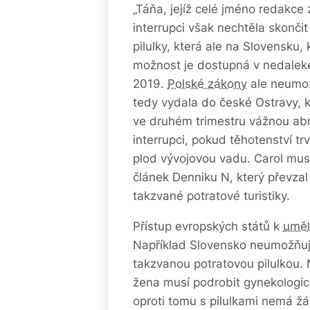
„Táňa, jejíž celé jméno redakce
interrupci však nechtěla skončit
pilulky, která ale na Slovensku,
možnost je dostupná v nedaleké
2019.
Polské zákony
ale neumož
tedy vydala do české Ostravy, kd
ve druhém trimestru vážnou abn
interrupci, pokud těhotenství tr
plod vývojovou vadu. Carol mus
článek Denniku N, který převza
takzvané potratové turistiky.
Přístup evropských států k
uměl
Například Slovensko neumožňuj
takzvanou potratovou pilulkou.
žena musí podrobit gynekologi
oproti tomu s pilulkami nemá ž