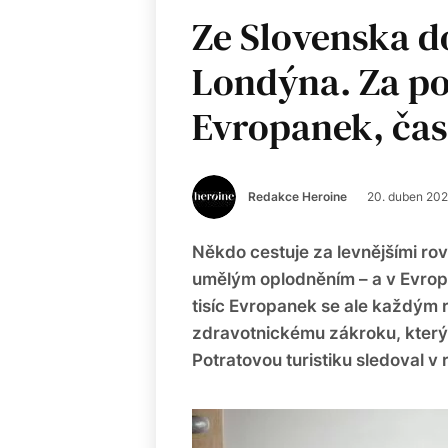
Ze Slovenska do
Londýna. Za pot
Evropanek, čast
Redakce Heroine
20. duben 20
Někdo cestuje za levnějšími rov
umělým oplodněním – a v Evropě
tisíc Evropanek se ale každým 
zdravotnickému zákroku, kterým
Potratovou turistiku sledoval v