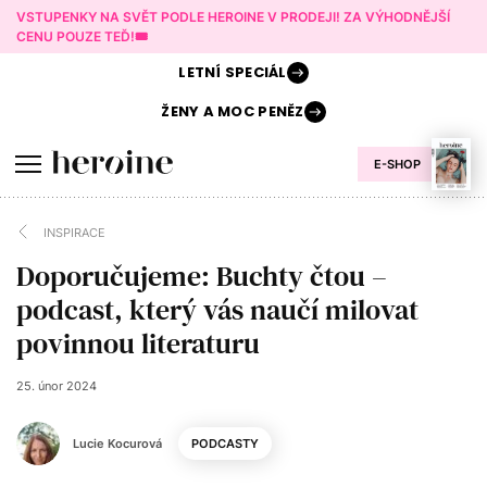
VSTUPENKY NA SVĚT PODLE HEROINE V PRODEJI! ZA VÝHODNĚJŠÍ
CENU POUZE TEĎ!🎟️
LETNÍ
SPECIÁL
ŽENY A
MOC PENĚZ
E-SHOP
INSPIRACE
Doporučujeme: Buchty čtou –
podcast, který vás naučí milovat
povinnou literaturu
25. únor 2024
Lucie Kocurová
PODCASTY