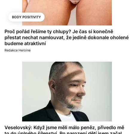
BODY POSITIVITY
Proč pořád řešíme ty chlupy? Je čas si konečně
přestat nechat namlouvat, že jedině dokonale oholené
budeme atraktivní
Redakce Heroine
Veselovský: Když jsme měli málo peněz, přivedlo mě
to do úplného šílenství. Po narození dětí jsem začal