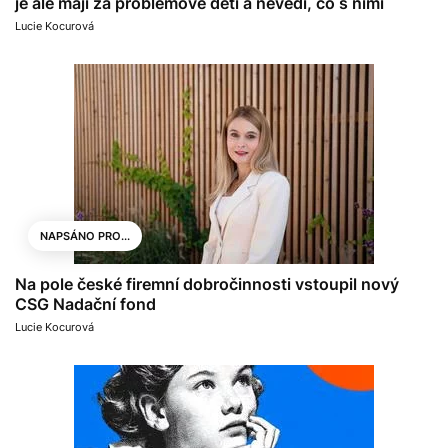
je ale mají za problémové děti a nevědí, co s nimi
Lucie Kocurová
NAPSÁNO PRO...
Na pole české firemní dobročinnosti vstoupil nový
CSG Nadační fond
Lucie Kocurová