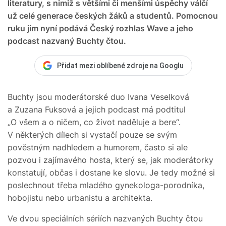
literatury, s nimiž s většími či menšími úspěchy válčí
už celé generace českých žáků a studentů. Pomocnou
ruku jim nyní podává Český rozhlas Wave a jeho
podcast nazvaný Buchty čtou.
Přidat mezi oblíbené zdroje na Googlu
Buchty jsou moderátorské duo Ivana Veselková
a Zuzana Fuksová a jejich podcast má podtitul
„O všem a o ničem, co život naděluje a bere“.
V některých dílech si vystačí pouze se svým
pověstným nadhledem a humorem, často si ale
pozvou i zajímavého hosta, který se, jak moderátorky
konstatují, občas i dostane ke slovu. Je tedy možné si
poslechnout třeba mladého gynekologa-porodníka,
hobojistu nebo urbanistu a architekta.
Ve dvou speciálních sériích nazvaných Buchty čtou