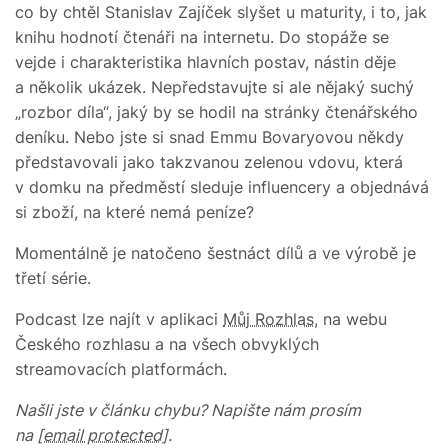
co by chtěl Stanislav Zajíček slyšet u maturity, i to, jak
knihu hodnotí čtenáři na internetu. Do stopáže se
vejde i charakteristika hlavních postav, nástin děje
a několik ukázek. Nepředstavujte si ale nějaký suchý
„rozbor díla“, jaký by se hodil na stránky čtenářského
deníku. Nebo jste si snad Emmu Bovaryovou někdy
představovali jako takzvanou zelenou vdovu, která
v domku na předměstí sleduje influencery a objednává
si zboží, na které nemá peníze?
Momentálně je natočeno šestnáct dílů a ve výrobě je
třetí série.
Podcast lze najít v aplikaci
Můj Rozhlas
, na webu
Českého rozhlasu a na všech obvyklých
streamovacích platformách.
Našli jste v článku chybu? Napište nám prosím
na
[email protected]
.