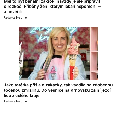
Měl to být banální zákrok, navždy je ale připravil
o rozkoš. Příběhy žen, kterým lékaři nepomohli –
a nevěřili
Redakce Heroine
Jako tatérka přišla o zakázky, tak vsadila na zdobenou
točenou zmrzlinu. Do vesnice na Krnovsku za ní jezdí
lidé z celého kraje
Redakce Heroine