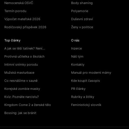
Nemocenská OSVČ
Body shaming
Termín porodu
Polyamorie
Výpočet mateřské 2026
Duševní zdraví
Rodičovský příspěvek 2026
Ženy v politice
Top články
O nás
A jak se těší tatínek? Není…
Inzerce
Protivná učitelka o školách
Náš tým
Intimní snímky porodu
Kontakty
Mužská masturbace
Manuál pro moderní mámy
Co nesnášíme v sauně
Kde koupit časopis
Korejské zombie masky
PR články
Kvíz: Poznáte narcistu?
Rubriky a štítky
Kingdom Come 2 a ženské tělo
Feministický slovník
Bossing: jak se bránit