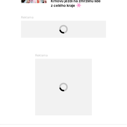
Krnovu jezdí na zmrzlinu lidé
z celého kraje