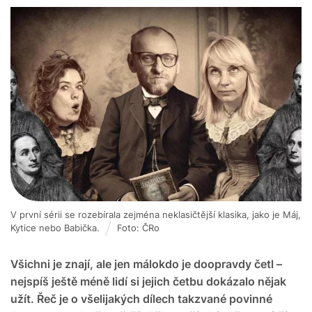
V první sérii se rozebírala zejména neklasičtější klasika, jako je Máj,
Kytice nebo Babička.
Foto: ČRo
Všichni je znají, ale jen málokdo je doopravdy četl –
nejspíš ještě méně lidí si jejich četbu dokázalo nějak
užít. Řeč je o všelijakých dílech takzvané povinné