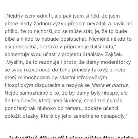
„Nejdřív jsem odmítl, ale pak jsem si řekl, že jsem
přece nikdy žádnou výzvu předem nevzdal, a navíc mi
přišlo, že to nejhorší, co se může stát, je, že to bude
blbé a nikdo to nebude poslouchat. Nicméně někdo to
asi poslouchá, protože v přípravě je další řada,“
komentuje svou účast v projektu Stanislav Zajíček.
„Myslím, že to rezonuje i proto, že dámy moderátorky
se svou rozverností do toho přinesly takový princip,
který mimochodem byl vlastní středověkým
filosofickým disputacím a nazývá se
idiota et doctus
.
Nejde samozřejmě o to, že by dámy byly hloupé, ale
že ten člověk, který není školený, nemá ten čumák
ponořený tak hluboko do tématu, dokáže učenci
položit otázky, které by jeho samotného nenapadly.“