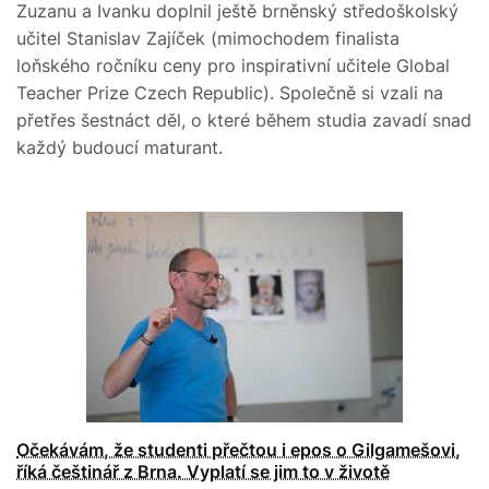
Zuzanu a Ivanku doplnil ještě brněnský středoškolský
učitel Stanislav Zajíček (mimochodem finalista
loňského ročníku ceny pro inspirativní učitele Global
Teacher Prize Czech Republic). Společně si vzali na
přetřes šestnáct děl, o které během studia zavadí snad
každý budoucí maturant.
Očekávám, že studenti přečtou i epos o Gilgamešovi,
říká češtinář z Brna. Vyplatí se jim to v životě