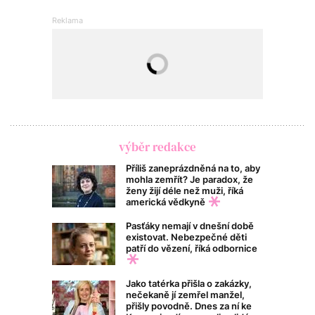
výběr redakce
Příliš zaneprázdněná na to, aby
mohla zemřít? Je paradox, že
ženy žijí déle než muži, říká
americká vědkyně
Pasťáky nemají v dnešní době
existovat. Nebezpečné děti
patří do vězení, říká odbornice
Jako tatérka přišla o zakázky,
nečekaně jí zemřel manžel,
přišly povodně. Dnes za ní ke