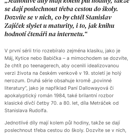
Jednotlivé díly mají kolem půl hodiny, takže
se dají poslechnout třeba cestou do školy.
Dozvíte se v nich, co by chtěl Stanislav
Zajíček slyšet u maturity, i to, jak knihu
hodnotí čtenáři na internetu.
V první sérii trio rozebíralo zejména klasiku, jako je
Máj, Kytice nebo Babička – a mimochodem se dozvíte,
že chtít po teenagerech, aby ocenili idealizovanou
verzi života na českém venkově v 19. století je holý
nerozum. Druhá série obsahuje kromě „povinné
literatury“, jako je například Paní Dallowayová či
apokalyptický román 1984, také brilantní rozbor
klasické dívčí četby 70. a 80. let, díla Metráček od
Stanislava Rudolfa.
Jednotlivé díly mají kolem půl hodiny, takže se dají
poslechnout třeba cestou do školy. Dozvíte se v nich,