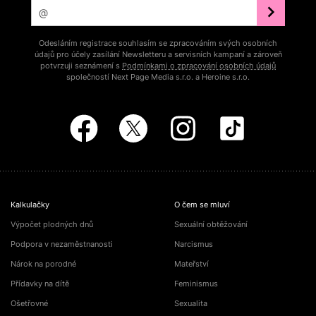
Odesláním registrace souhlasím se zpracováním svých osobních
údajů pro účely zasílání Newsletteru a servisních kampaní a zároveň
potvrzuji seznámení s
Podmínkami o zpracování osobních údajů
společností Next Page Media s.r.o. a Heroine s.r.o.
Kalkulačky
O čem se mluví
Výpočet plodných dnů
Sexuální obtěžování
Podpora v nezaměstnanosti
Narcismus
Nárok na porodné
Mateřství
Přídavky na dítě
Feminismus
Ošetřovné
Sexualita