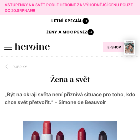
VSTUPENKY NA SVĚT PODLE HEROINE ZA VÝHODNĚJŠÍ CENU POUZE
DO 20.SRPNA!🎟️
LETNÍ
SPECIÁL
ŽENY A
MOC PENĚZ
E-SHOP
RUBRIKY
Žena a svět
„Být na okraji světa není příznivá situace pro toho, kdo
chce svět přetvořit.“ – Simone de Beauvoir