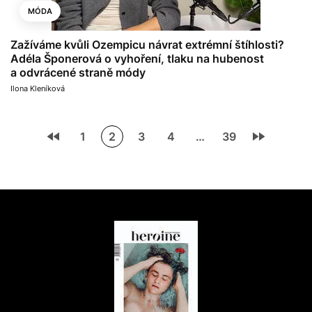
MÓDA
Zažíváme kvůli Ozempicu návrat extrémní štíhlosti?
Adéla Šponerová o vyhoření, tlaku na hubenost
a odvrácené straně módy
Ilona Kleníková
1
2
3
4
…
39