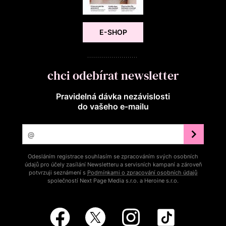
E-SHOP
chci odebírat newsletter
Pravidelná dávka nezávislosti
do vašeho e‑mailu
Odesláním registrace souhlasím se zpracováním svých osobních
údajů pro účely zasílání Newsletteru a servisních kampaní a zároveň
potvrzuji seznámení s
Podmínkami o zpracování osobních údajů
společností Next Page Media s.r.o. a Heroine s.r.o.