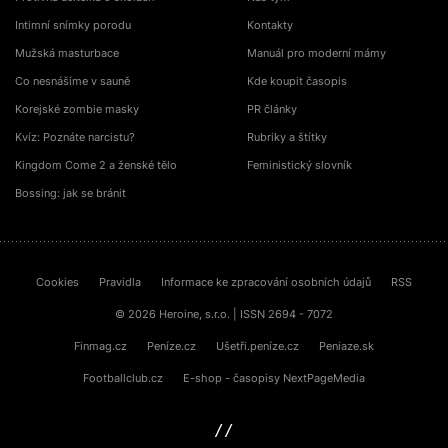
Intimní snímky porodu
Kontakty
Mužská masturbace
Manuál pro moderní mámy
Co nesnášíme v sauně
Kde koupit časopis
Korejské zombie masky
PR články
Kvíz: Poznáte narcistu?
Rubriky a štítky
Kingdom Come 2 a ženské tělo
Feministický slovník
Bossing: jak se bránit
Cookies
Pravidla
Informace ke zpracování osobních údajů
RSS
© 2026 Heroine, s.r.o. | ISSN 2694 - 7072
Finmag.cz
Peníze.cz
Ušetři.peníze.cz
Peniaze.sk
Footballclub.cz
E-shop - časopisy NextPageMedia
sinfin.digital