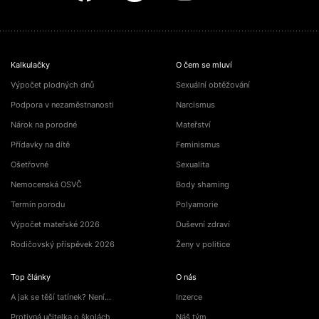
Kalkulačky
O čem se mluví
Výpočet plodných dnů
Sexuální obtěžování
Podpora v nezaměstnanosti
Narcismus
Nárok na porodné
Mateřství
Přídavky na dítě
Feminismus
Ošetřovné
Sexualita
Nemocenská OSVČ
Body shaming
Termín porodu
Polyamorie
Výpočet mateřské 2026
Duševní zdraví
Rodičovský příspěvek 2026
Ženy v politice
Top články
O nás
A jak se těší tatínek? Není…
Inzerce
Protivná učitelka o školách
Náš tým