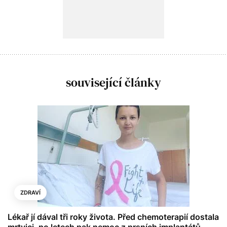
související články
ZDRAVÍ
Lékař jí dával tři roky života. Před chemoterapií dostala
mrtvici, po letech pak nemoc z prsních implantátů