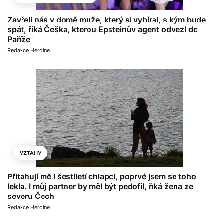
Zavřeli nás v domě muže, který si vybíral, s kým bude
spát, říká Češka, kterou Epsteinův agent odvezl do
Paříže
Redakce Heroine
VZTAHY
Přitahují mě i šestiletí chlapci, poprvé jsem se toho
lekla. I můj partner by měl být pedofil, říká žena ze
severu Čech
Redakce Heroine