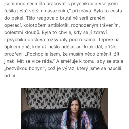
jsem moc neuměla pracovat s psychikou a vše jsem
řešila ještě větším nasazením,“ přiznává. Byla to cesta
do pekel. Tělo reagovalo brutálně sérií zranění,
operací, kolotočem antibiotik, rozhozeným trávením,
bolestmi kloubů. Byla to chvíle, kdy se jí zdraví
i psychika doslova rozsypaly pod rukama. Teprve na
úplném dně, kdy už nešlo udělat ani krok dál, přišlo
prozření. „Pochopila jsem, že musím něco změnit, žít
jinak. Mít se více ráda.“ A směřuje k tomu, aby se stala
„bezvěkou bohyní“, což je výraz, který jsme se naučili
od ní.