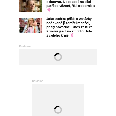
existovat. Nebezpečné děti
patří do vězení, říká odbornice
Jako tatérka přišla o zakázky,
nečekaně jí zemřel manžel,
přišly povodně. Dnes za ní ke
Krnovu jezdí na zmrzlinu lidé
z celého kraje