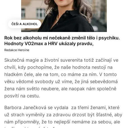
ČEŠI A ALKOHOL
Rok bez alkoholu mi nečekaně změnil tělo i psychiku.
Hodnoty VO2max a HRV ukázaly pravdu,
Redakce Heroine
Skutečná magie a životní suverenita totiž začínají ve
chvíli, kdy pochopíme, že naše hodnota nestojí na
hladkém čele, ale na tom, co máme za ním. V tomto
věku vědomé svobody už víme, že jiná sebevědomá
žena nám světlo neubere, ale naopak nám společně
posvítí na cestu.
Barbora Janečková se vydala za třemi ženami, které
už strach vyměnily za zdravou drzost být šťastné, aby
nám připomněly, že to nejlepší nemáme za sebou, ale