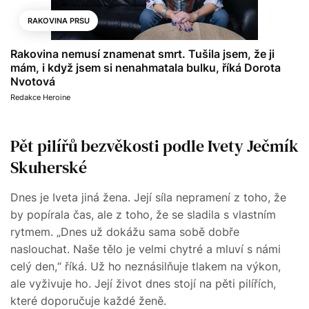
RAKOVINA PRSU
Rakovina nemusí znamenat smrt. Tušila jsem, že ji
mám, i když jsem si nenahmatala bulku, říká Dorota
Nvotová
Redakce Heroine
Pět pilířů bezvěkosti podle Ivety Ječmík
Skuherské
Dnes je Iveta jiná žena. Její síla nepramení z toho, že
by popírala čas, ale z toho, že se sladila s vlastním
rytmem. „Dnes už dokážu sama sobě dobře
naslouchat. Naše tělo je velmi chytré a mluví s námi
celý den,“ říká. Už ho neznásilňuje tlakem na výkon,
ale vyživuje ho. Její život dnes stojí na pěti pilířích,
které doporučuje každé ženě.