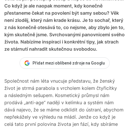
Co když je ale naopak moment, kdy konečně
přestaneme čekat na povolení být samy sebou? Věk
není zloděj, který nám krade krásu. Je to sochař, který
z nás konečně otesává to, co nejsme, aby zbylo jen to,
kým skutečně jsme. Svrchovanými panovnicemi svého
života. Nabízíme inspiraci i konkrétní tipy, jak strach
ze stárnutí nahradit skutečnou svobodou.
Přidat mezi oblíbené zdroje na Googlu
Společnost nám léta vnucuje představu, že ženský
život je strmá parabola s vrcholem kolem čtyřicítky
a následným sešupem. Kosmetický průmysl nám
prodává „anti-age“ naději v kelímku a systém nám
dává najevo, že se máme odklidit do ústraní, abychom
nepřekážely ve výhledu na mládí. Jenže co když je
celá tato první polovina života jen fází, kdy sbíráme