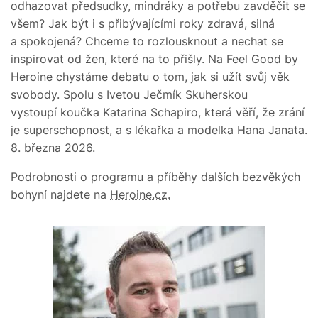
odhazovat předsudky, mindráky a potřebu zavděčit se
všem? Jak být i s přibývajícími roky zdravá, silná
a spokojená? Chceme to rozlousknout a nechat se
inspirovat od žen, které na to přišly. Na Feel Good by
Heroine chystáme debatu o tom, jak si užít svůj věk
svobody. Spolu s Ivetou Ječmík Skuherskou
vystoupí koučka Katarina Schapiro, která věří, že zrání
je superschopnost, a s lékařka a modelka Hana Janata.
8. března 2026.
Podrobnosti o programu a příběhy dalších bezvěkých
bohyní najdete na
Heroine.cz.