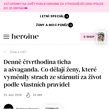
VSTUPENKY NA SVĚT PODLE HEROINE ZA VÝHODNĚJŠÍ CENU POUZE
DO 20.SRPNA!🎟️
LETNÍ
SPECIÁL
ŽENY A
MOC PENĚZ
E-SHOP
ŽENA A SVĚT
Denně čtvrthodina ticha
a ašvaganda. Co dělají ženy, které
vyměnily strach ze stárnutí za život
podle vlastních pravidel
25. únor 2026
26 486
Redakce Heroine
STÁRNUTÍ