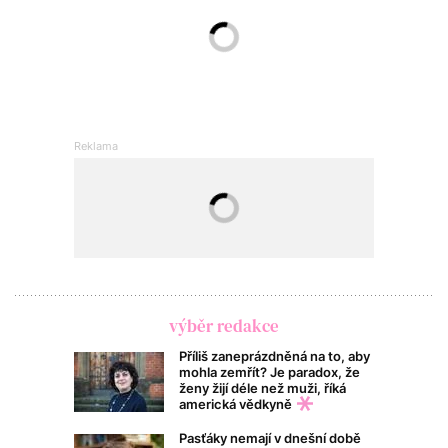
výběr redakce
Příliš zaneprázdněná na to, aby
mohla zemřít? Je paradox, že
ženy žijí déle než muži, říká
americká vědkyně
Pasťáky nemají v dnešní době