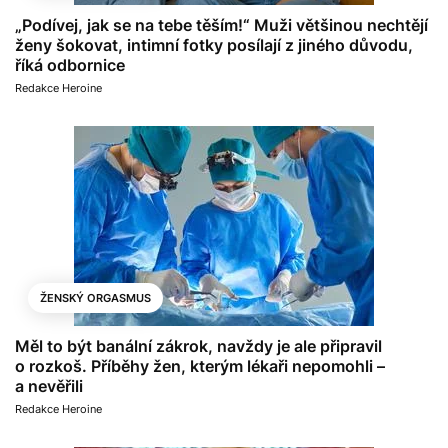
„Podívej, jak se na tebe těším!“ Muži většinou nechtějí
ženy šokovat, intimní fotky posílají z jiného důvodu,
říká odbornice
Redakce Heroine
ŽENSKÝ ORGASMUS
Měl to být banální zákrok, navždy je ale připravil
o rozkoš. Příběhy žen, kterým lékaři nepomohli –
a nevěřili
Redakce Heroine