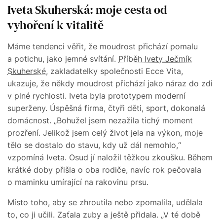
Iveta Skuherská: moje cesta od
vyhoření k vitalitě
Máme tendenci věřit, že moudrost přichází pomalu
a potichu, jako jemné svítání.
Příběh Ivety Ječmík
Skuherské
, zakladatelky společnosti Ecce Vita,
ukazuje, že někdy moudrost přichází jako náraz do zdi
v plné rychlosti. Iveta byla prototypem moderní
superženy. Úspěšná firma, čtyři děti, sport, dokonalá
domácnost. „Bohužel jsem nezažila tichý moment
prozření. Jelikož jsem celý život jela na výkon, moje
tělo se dostalo do stavu, kdy už dál nemohlo,“
vzpomíná Iveta. Osud jí naložil těžkou zkoušku. Během
krátké doby přišla o oba rodiče, navíc rok pečovala
o maminku umírající na rakovinu prsu.
Místo toho, aby se zhroutila nebo zpomalila, udělala
to, co ji učili. Zaťala zuby a ještě přidala. „V té době