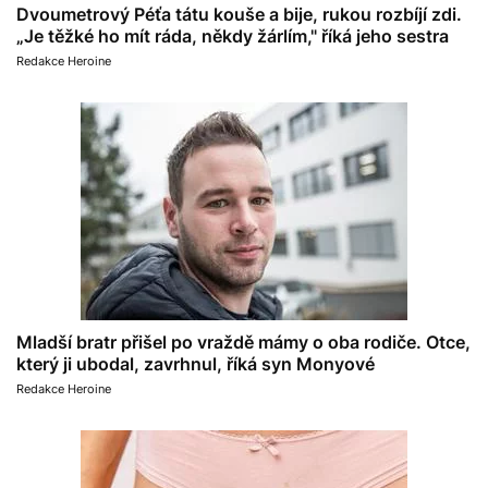
Dvoumetrový Péťa tátu kouše a bije, rukou rozbíjí zdi.
„Je těžké ho mít ráda, někdy žárlím," říká jeho sestra
Redakce Heroine
Mladší bratr přišel po vraždě mámy o oba rodiče. Otce,
který ji ubodal, zavrhnul, říká syn Monyové
Redakce Heroine