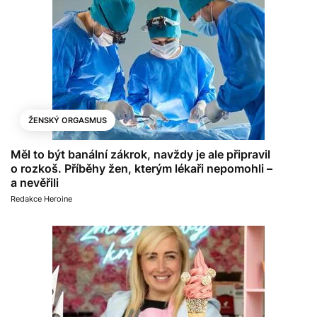
ŽENSKÝ ORGASMUS
Měl to být banální zákrok, navždy je ale připravil
o rozkoš. Příběhy žen, kterým lékaři nepomohli –
a nevěřili
Redakce Heroine