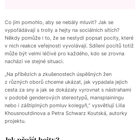
Co jim pomohlo, aby se nebály mluvit? Jak se
vypořádávají s trolly a hejty na sociálních sítích?
Někdy pomůže i to, že se nestydí popsat pocity, které
v nich reakce veřejnosti vyvolávají. Sdílení pocitů totiž
může být velmi léčivé pro každého, kdo se zrovna
nachází ve stejné situaci.
„Na příbězích a zkušenostech úspěšných žen
z různých oborů chceme ukázat, jak vypadala jejich
cesta za sny a jak se dokázaly vyrovnat s nástrahami
v podobě genderových stereotypů, mansplainingu
nebo i záštiplných pomluv kolegyň,“ vysvětlují Lilia
Khousnoutdinova a Petra Schwarz Koutská, autorky
projektu.
Jak přežít hejty?