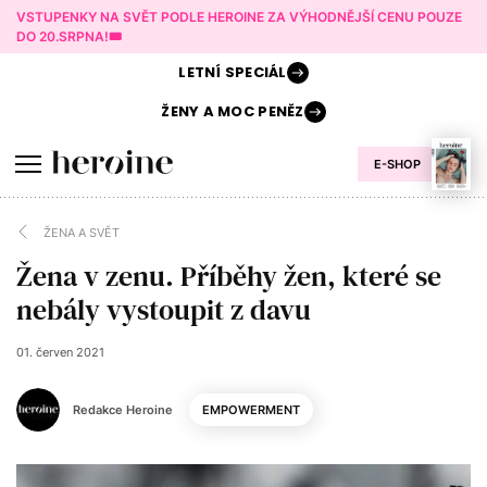
VSTUPENKY NA SVĚT PODLE HEROINE ZA VÝHODNĚJŠÍ CENU POUZE
DO 20.SRPNA!🎟️
LETNÍ
SPECIÁL
ŽENY A
MOC PENĚZ
E-SHOP
ŽENA A SVĚT
Žena v zenu. Příběhy žen, které se
nebály vystoupit z davu
01. červen 2021
Redakce Heroine
EMPOWERMENT