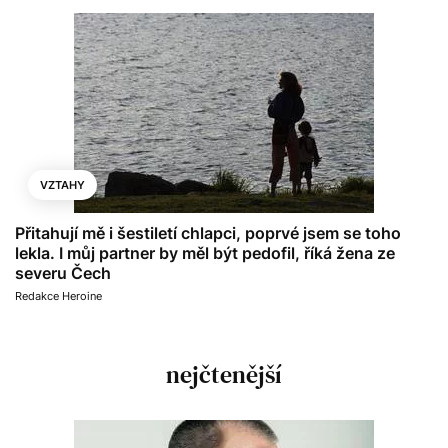
VZTAHY
Přitahují mě i šestiletí chlapci, poprvé jsem se toho
lekla. I můj partner by měl být pedofil, říká žena ze
severu Čech
Redakce Heroine
nejčtenější