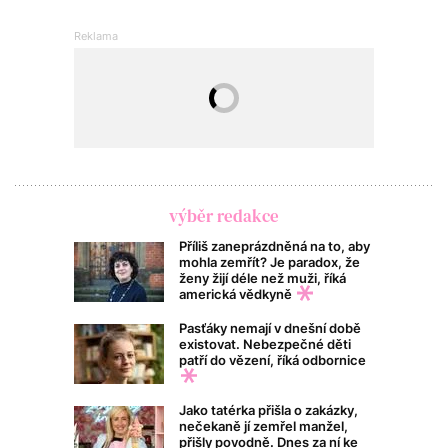
výběr redakce
Příliš zaneprázdněná na to, aby
mohla zemřít? Je paradox, že
ženy žijí déle než muži, říká
americká vědkyně
Pasťáky nemají v dnešní době
existovat. Nebezpečné děti
patří do vězení, říká odbornice
Jako tatérka přišla o zakázky,
nečekaně jí zemřel manžel,
přišly povodně. Dnes za ní ke