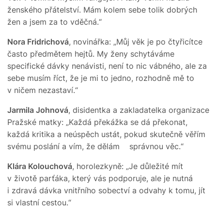
ženského přátelství. Mám kolem sebe tolik dobrých
žen a jsem za to vděčná.“
Nora Fridrichová
, novinářka: „Můj věk je po čtyřicítce
často předmětem hejtů. My ženy schytáváme
specifické dávky nenávisti, není to nic vábného, ale za
sebe musím říct, že je mi to jedno, rozhodně mě to
v ničem nezastaví.“
Jarmila Johnová
, disidentka a zakladatelka organizace
Pražské matky: „Každá překážka se dá překonat,
každá kritika a neúspěch ustát, pokud skutečně věřím
svému poslání a vím, že dělám správnou věc.“
Klára Kolouchová
, horolezkyně: „Je důležité mít
v životě parťáka, který vás podporuje, ale je nutná
i zdravá dávka vnitřního sobectví a odvahy k tomu, jít
si vlastní cestou.“