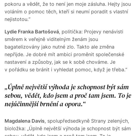
pokoru a vědět, že to není jen moje zásluha. Hejty jsou
voláním o pomoc těch, kteří si neumí poradit s vlastní
nejistotou.“
Lydie Franka Bartošová
, politička: Projevy nenávisti
směrem k veřejně viditelným ženám jsou
bagatelizovány jako nutné zlo. Takto ale změna
nepřijde. Je dobré mít ambici proměnit společenské
nastavení a způsoby, jak se k sobě chováme. Je
v pořádku se bránit i vyhledat pomoc, když je třeba.“
Úplně největší výhoda je schopnost být sám
sebou, vědět, kdo jsem a proč tam jsem. To je
nejúčinnější brnění a opora.
Magdalena Davis
, spolupředsedkyně Strany zelených,
bioložka: „Úplně největší výhoda je schopnost být sám
sebou, vědět, kdo jsem a proč tam jsem. To je