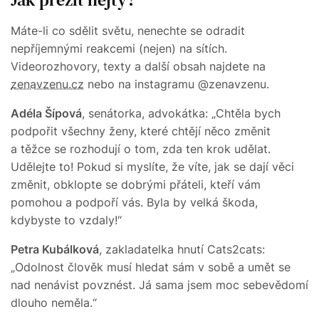
Máte-li co sdělit světu, nenechte se odradit
nepříjemnými reakcemi (nejen) na sítích.
Videorozhovory, texty a další obsah najdete na
zenavzenu.cz
nebo na instagramu @zenavzenu.
Adéla Šípová
, senátorka, advokátka: „Chtěla bych
podpořit všechny ženy, které chtějí něco změnit
a těžce se rozhodují o tom, zda ten krok udělat.
Udělejte to! Pokud si myslíte, že víte, jak se dají věci
změnit, obklopte se dobrými přáteli, kteří vám
pomohou a podpoří vás. Byla by velká škoda,
kdybyste to vzdaly!“
Petra Kubálková
, zakladatelka hnutí Cats2cats:
„Odolnost člověk musí hledat sám v sobě a umět se
nad nenávist povznést. Já sama jsem moc sebevědomí
dlouho neměla.“