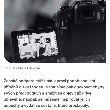
Foto: Michaela Cásková
Ženská podpora může mít v praxi podobu sdílení
příběhů a zkušeností. Nemusíme pak opakovat chyby
svých předchůdkyň a snažit se objevit již dříve
objevené, naopak se můžeme inspirovat jejich
úspěchy a vydat se cestami, které prošlapaly.