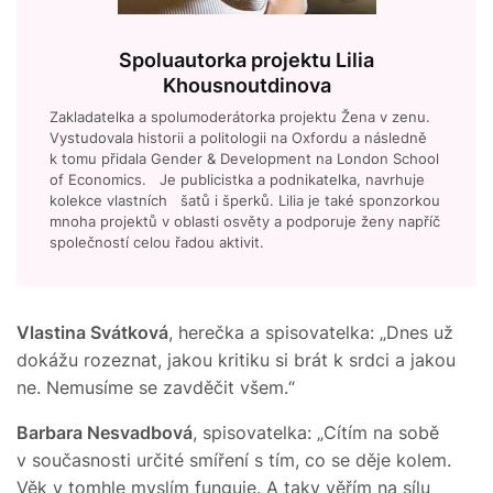
Spoluautorka projektu Lilia
Khousnoutdinova
Zakladatelka a spolumoderátorka projektu Žena v zenu.
Vystudovala historii a politologii na Oxfordu a následně
k tomu přidala Gender & Development na London School
of Economics. Je publicistka a podnikatelka, navrhuje
kolekce vlastních šatů i šperků. Lilia je také sponzorkou
mnoha projektů v oblasti osvěty a podporuje ženy napříč
společností celou řadou aktivit.
Vlastina Svátková
, herečka a spisovatelka: „Dnes už
dokážu rozeznat, jakou kritiku si brát k srdci a jakou
ne. Nemusíme se zavděčit všem.“
Barbara Nesvadbová
, spisovatelka: „Cítím na sobě
v současnosti určité smíření s tím, co se děje kolem.
Věk v tomhle myslím funguje. A taky věřím na sílu