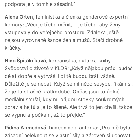
podpora je v tomhle zásadní.“
Alena Orten
, feministka a členka genderové expertní
komory: „Věci je třeba měnit, je třeba, aby ženy
vstupovaly do veřejného prostoru. Zdaleka ještě
nejsou vyrovnané šance žen a mužů. Stačí drobné
krůčky.“
Nina Špitálníková
, koreanistka, autorka knihy
Svědectví o životě v KLDR: „Když nějakou práci budeš
dělat dobře a vytrváš, lidi tě budou brát vážně.
Důležité je se nebát. Když se mi něco sesype, říkám si,
že je to strašně krátkodobé. Občas jsou to úplné
mediální smršti, kdy mi přijdou stovky soukromých
zpráv a hejtů a je to šílené. Ale trvá to jen chvíli, takže
se vypnu a počkám, až to přejde.“
Ridina Ahmedová
, hudebnice a autorka: „Pro mě bylo
zásadní neleknout se vlastní síly a zároveň si uchovat