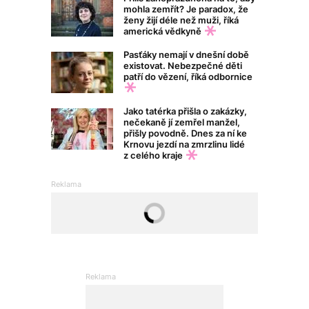
mohla zemřít? Je paradox, že
ženy žijí déle než muži, říká
americká vědkyně
Pasťáky nemají v dnešní době
existovat. Nebezpečné děti
patří do vězení, říká odbornice
Jako tatérka přišla o zakázky,
nečekaně jí zemřel manžel,
přišly povodně. Dnes za ní ke
Krnovu jezdí na zmrzlinu lidé
z celého kraje