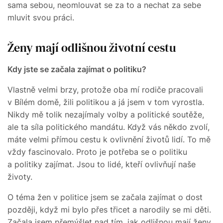
sama sebou, neomlouvat se za to a nechat za sebe
mluvit svou práci.
Ženy mají odlišnou životní cestu
Kdy jste se začala zajímat o politiku?
Vlastně velmi brzy, protože oba mí rodiče pracovali
v Bílém domě, žili politikou a já jsem v tom vyrostla.
Nikdy mě tolik nezajímaly volby a politické soutěže,
ale ta síla politického mandátu. Když vás někdo zvolí,
máte velmi přímou cestu k ovlivnění životů lidí. To mě
vždy fascinovalo. Proto je potřeba se o politiku
a politiky zajímat. Jsou to lidé, kteří ovlivňují naše
životy.
O téma žen v politice jsem se začala zajímat o dost
později, když mi bylo přes třicet a narodily se mi děti.
Začala jsem přemýšlet nad tím, jak odlišnou mají ženy