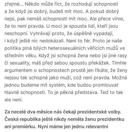
zřejmé… Někdo může říct, že rozhodují schopnosti
a že když jsi dobrý, budeš mít moc. A pokud dobrý
nejsi, pak nemáš schopnosti mít moc. Ale přece víme,
že to není pravda. U moci je spousta lidí, kteří jsou
neschopní. Vyhrávají proto, že úspěšně vypadají,
i když ještě nic nedokázali. Není to fér. Proto je naše
politika plná bílých heterosexuálních věřících mužů ve
středním věku. Když jsi schopná žena nebo jsi jiné rasy
či sexuality, máš před sebou spoustu překážek. Tímhle
argumentem o schopnostech prostě jen říkáte, že ženy
nejsou tak schopné jako muži, což není pravda. Možná
jednou budeme mít systém, kde budou promlouvat
hlavně schopnosti. To je pěkná představa. Teď to tak
ale není.
Za necelé dva měsíce nás čekají prezidentské volby.
Česká republika ještě nikdy neměla ženu prezidentku
ani premiérku. Nyní máme jen jednu relevantní