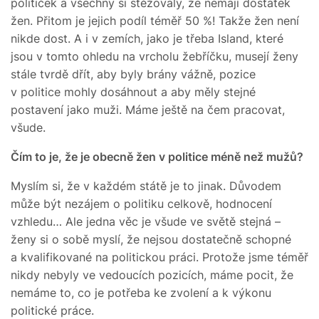
političek a všechny si stěžovaly, že nemají dostatek
žen. Přitom je jejich podíl téměř 50 %! Takže žen není
nikde dost. A i v zemích, jako je třeba Island, které
jsou v tomto ohledu na vrcholu žebříčku, musejí ženy
stále tvrdě dřít, aby byly brány vážně, pozice
v politice mohly dosáhnout a aby měly stejné
postavení jako muži. Máme ještě na čem pracovat,
všude.
Čím to je, že je obecně žen v politice méně než mužů?
Myslím si, že v každém státě je to jinak. Důvodem
může být nezájem o politiku celkově, hodnocení
vzhledu… Ale jedna věc je všude ve světě stejná –
ženy si o sobě myslí, že nejsou dostatečně schopné
a kvalifikované na politickou práci. Protože jsme téměř
nikdy nebyly ve vedoucích pozicích, máme pocit, že
nemáme to, co je potřeba ke zvolení a k výkonu
politické práce.