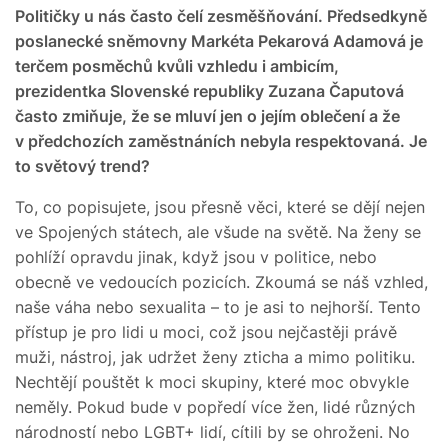
Političky u nás často čelí zesměšňování. Předsedkyně
poslanecké sněmovny Markéta Pekarová Adamová je
terčem posměchů kvůli vzhledu i ambicím,
prezidentka Slovenské republiky Zuzana Čaputová
často zmiňuje, že se mluví jen o jejím oblečení a že
v předchozích zaměstnáních nebyla respektovaná. Je
to světový trend?
To, co popisujete, jsou přesně věci, které se dějí nejen
ve Spojených státech, ale všude na světě. Na ženy se
pohlíží opravdu jinak, když jsou v politice, nebo
obecně ve vedoucích pozicích. Zkoumá se náš vzhled,
naše váha nebo sexualita – to je asi to nejhorší. Tento
přístup je pro lidi u moci, což jsou nejčastěji právě
muži, nástroj, jak udržet ženy zticha a mimo politiku.
Nechtějí pouštět k moci skupiny, které moc obvykle
neměly. Pokud bude v popředí více žen, lidé různých
národností nebo LGBT+ lidí, cítili by se ohroženi. No