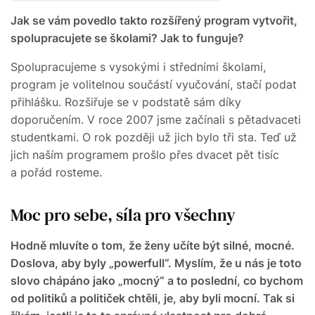
Jak se vám povedlo takto rozšířený program vytvořit,
spolupracujete se školami? Jak to funguje?
Spolupracujeme s vysokými i středními školami,
program je volitelnou součástí vyučování, stačí podat
přihlášku. Rozšiřuje se v podstatě sám díky
doporučením. V roce 2007 jsme začínali s pětadvaceti
studentkami. O rok později už jich bylo tři sta. Teď už
jich naším programem prošlo přes dvacet pět tisíc
a pořád rosteme.
Moc pro sebe, síla pro všechny
Hodně mluvíte o tom, že ženy učíte být silné, mocné.
Doslova, aby byly „powerfull“. Myslím, že u nás je toto
slovo chápáno jako „mocný“ a to poslední, co bychom
od politiků a političek chtěli, je, aby byli mocní. Tak si