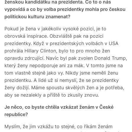
ženskou kandidátku na prezidenta. Co to o nás
vypovídá a co by volba prezidentky mohla pro českou
politickou kulturu znamenat?
Pokud je žena v jakékoliv vysoké pozici, je to
obrovská inspirace. Obzvláště pak na pozici
prezidentky. Když v prezidentských volbách v USA
prohrála Hillary Clinton, bylo to pro mnoho žen
opravdu zdrcující. Navíc byl pak zvolen Donald Trump,
který ženy nepodporuje ani za mák. V tomto jsme na
tom vlastně stejně jako vy. Nikdy jsme neměli ženu
prezidentku. A lidé už si nemyslí, že se prezidentky
ženy dožijí. Máme spoustu skvělých žen a je potřeba,
aby se nezalekly a příště to zkusily znovu.
Je něco, co byste chtěla vzkázat ženám v České
republice?
Myslím, že jim vzkážu to stejné, co říkám ženám