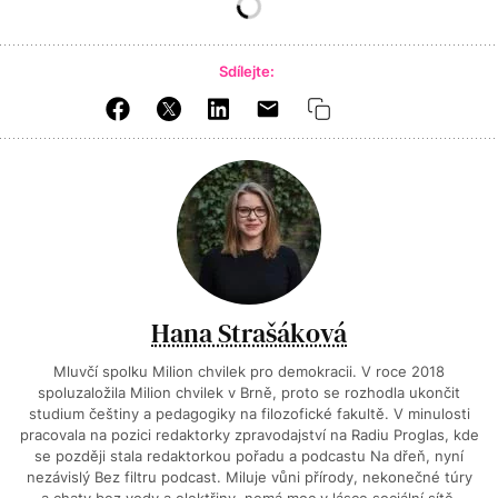
Sdílejte:
Hana Strašáková
Mluvčí spolku Milion chvilek pro demokracii. V roce 2018
spoluzaložila Milion chvilek v Brně, proto se rozhodla ukončit
studium češtiny a pedagogiky na filozofické fakultě. V minulosti
pracovala na pozici redaktorky zpravodajství na Radiu Proglas, kde
se později stala redaktorkou pořadu a podcastu Na dřeň, nyní
nezávislý Bez filtru podcast. Miluje vůni přírody, nekonečné túry
a chaty bez vody a elektřiny, nemá moc v lásce sociální sítě.