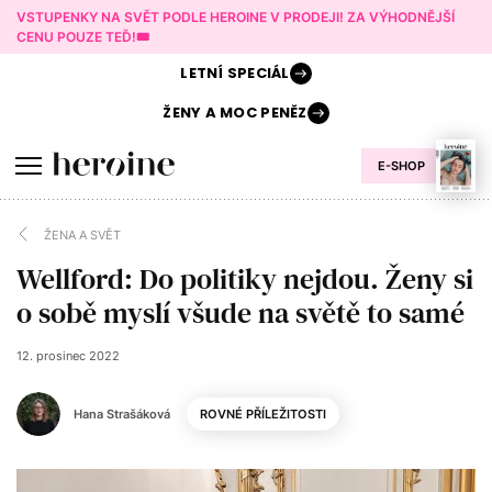
VSTUPENKY NA SVĚT PODLE HEROINE V PRODEJI! ZA VÝHODNĚJŠÍ
CENU POUZE TEĎ!🎟️
LETNÍ
SPECIÁL
ŽENY A
MOC PENĚZ
E-SHOP
ŽENA A SVĚT
Wellford: Do politiky nejdou. Ženy si
o sobě myslí všude na světě to samé
12. prosinec 2022
Hana Strašáková
ROVNÉ PŘÍLEŽITOSTI