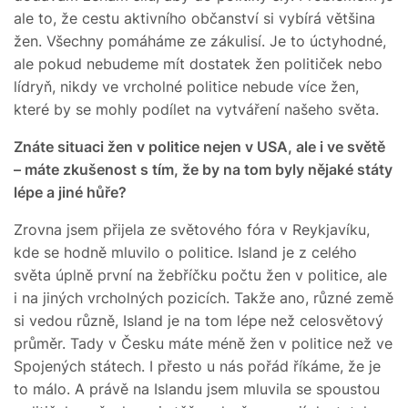
ale to, že cestu aktivního občanství si vybírá většina
žen. Všechny pomáháme ze zákulisí. Je to úctyhodné,
ale pokud nebudeme mít dostatek žen političek nebo
lídryň, nikdy ve vrcholné politice nebude více žen,
které by se mohly podílet na vytváření našeho světa.
Znáte situaci žen v politice nejen v USA, ale i ve světě
– máte zkušenost s tím, že by na tom byly nějaké státy
lépe a jiné hůře?
Zrovna jsem přijela ze světového fóra v Reykjavíku,
kde se hodně mluvilo o politice. Island je z celého
světa úplně první na žebříčku počtu žen v politice, ale
i na jiných vrcholných pozicích. Takže ano, různé země
si vedou různě, Island je na tom lépe než celosvětový
průměr. Tady v Česku máte méně žen v politice než ve
Spojených státech. I přesto u nás pořád říkáme, že je
to málo. A právě na Islandu jsem mluvila se spoustou