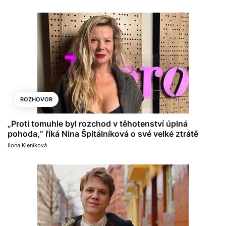
ROZHOVOR
„Proti tomuhle byl rozchod v těhotenství úplná
pohoda,“ říká Nina Špitálníková o své velké ztrátě
Ilona Kleníková