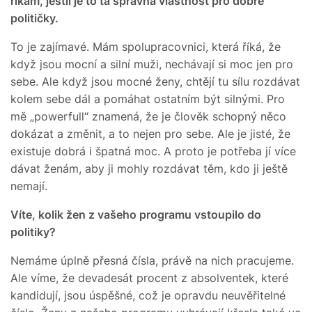
říkám, jestli je to ta správná vlastnost pro dobré
političky.
To je zajímavé. Mám spolupracovnici, která říká, že
když jsou mocní a silní muži, nechávají si moc jen pro
sebe. Ale když jsou mocné ženy, chtějí tu sílu rozdávat
kolem sebe dál a pomáhat ostatním být silnými. Pro
mě „powerfull“ znamená, že je člověk schopný něco
dokázat a změnit, a to nejen pro sebe. Ale je jisté, že
existuje dobrá i špatná moc. A proto je potřeba jí více
dávat ženám, aby ji mohly rozdávat těm, kdo ji ještě
nemají.
Víte, kolik žen z vašeho programu vstoupilo do
politiky?
Nemáme úplně přesná čísla, právě na nich pracujeme.
Ale víme, že devadesát procent z absolventek, které
kandidují, jsou úspěšné, což je opravdu neuvěřitelné