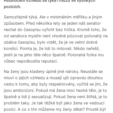
Hodnocení vzhledu se týká i mužů ve vysokých
pozicích.
Samozřejmě týká. Ale v minimálním měřítku a jiným
způsobem. Před několika lety se jeden náš senátor
nechal do časopisu vyfotit bez trička. Kromě toho, že
od senátora myslím není vhodné pózovat polonahý na
obálce časopisu, bylo vidět, že je ve velmi dobré
kondici. Pointa je, že lidi to milovali. Nikdo neřešil,
jestli je na jeho těle něco špatně. Polonahá fotka mu
vůbec nepoškodila reputaci.
Na ženy jsou kladeny úplně jiné nároky. Neustále se
mluví o jejich vzhledu a musejí ujít opravdu dlouhou
cestu k tomu, aby byly respektovány, vyčítá se jim, že
jsou ambiciózní. Pokud má žena moc hezké tělo, je to
špatně a lidi ji sexualizují. Pokud žena není štíhlá, je to
problém taky. Je tak těžké být jako žena ve vedoucí
pozici. A co s tím můžeme my ženy dělat? Prostě být