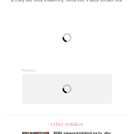
výběr redakce
Příliš zaneprázdněná na to, aby