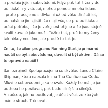
a posiluje jejich sebevědomí. Když pak totiž ženy do
politické hry vstoupí, mohou pomoci mnoha lidem.
I proto pracujeme s dívkami už od věku třinácti let,
pomáháme jim zjistit, že mají vše, co pro politickou
práci potřebují, že je veřejnost přijme a že jsou stejně
kvalifikované jako muži. Těžko říct, proč to my ženy
tak někdy necítíme, ale prostě to tak je.
Zní to, že cílem programu Running Start je primárně
naučit se být sebevědomá, dovolit si být aktivní. Dá se
to opravdu naučit?
Samozřejmě! Spolupracujeme se skvělou ženou Claire
Shipman, která napsala knihu The Confidence Code.
Mluví o sebevědomí jako o svalu. Každý ho má, je jen
potřeba ho posilovat, pak bude silnější a silnější.
A způsob, jak ho posilovat, je dělat věci, ze kterých
máme strach. Trénovat.