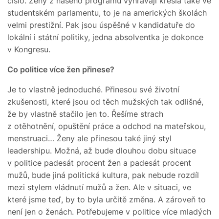
číslo. Ženy z našeho programu vyhrávají křesla také ve
studentském parlamentu, to je na amerických školách
velmi prestižní. Pak jsou úspěšné v kandidatuře do
lokální i státní politiky, jedna absolventka je dokonce
v Kongresu.
Co politice více žen přinese?
Je to vlastně jednoduché. Přinesou své životní
zkušenosti, které jsou od těch mužských tak odlišné,
že by vlastně stačilo jen to. Řešíme strach
z otěhotnění, opuštění práce a odchod na mateřskou,
menstruaci… Ženy ale přinesou také jiný styl
leadershipu. Možná, až bude dlouhou dobu situace
v politice padesát procent žen a padesát procent
mužů, bude jiná politická kultura, pak nebude rozdíl
mezi stylem vládnutí mužů a žen. Ale v situaci, ve
které jsme teď, by to byla určitě změna. A zároveň to
není jen o ženách. Potřebujeme v politice více mladých