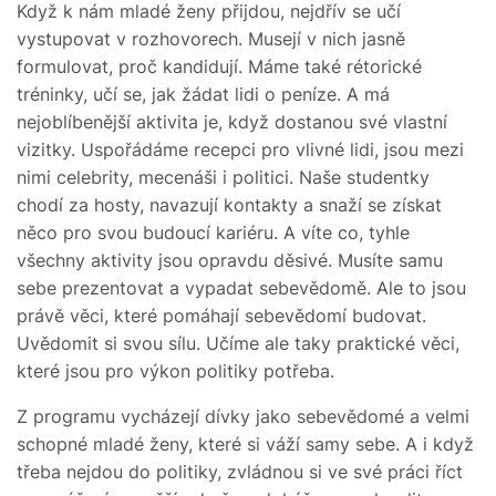
Když k nám mladé ženy přijdou, nejdřív se učí
vystupovat v rozhovorech. Musejí v nich jasně
formulovat, proč kandidují. Máme také rétorické
tréninky, učí se, jak žádat lidi o peníze. A má
nejoblíbenější aktivita je, když dostanou své vlastní
vizitky. Uspořádáme recepci pro vlivné lidi, jsou mezi
nimi celebrity, mecenáši i politici. Naše studentky
chodí za hosty, navazují kontakty a snaží se získat
něco pro svou budoucí kariéru. A víte co, tyhle
všechny aktivity jsou opravdu děsivé. Musíte samu
sebe prezentovat a vypadat sebevědomě. Ale to jsou
právě věci, které pomáhají sebevědomí budovat.
Uvědomit si svou sílu. Učíme ale taky praktické věci,
které jsou pro výkon politiky potřeba.
Z programu vycházejí dívky jako sebevědomé a velmi
schopné mladé ženy, které si váží samy sebe. A i když
třeba nejdou do politiky, zvládnou si ve své práci říct