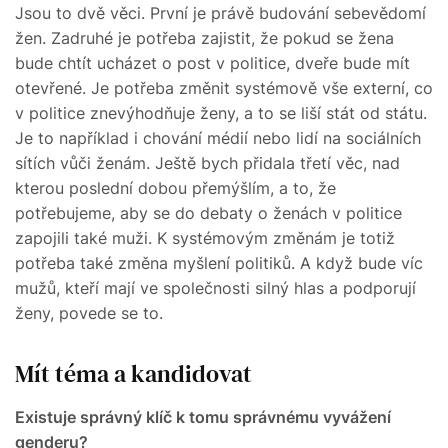
Jsou to dvě věci. První je právě budování sebevědomí
žen. Zadruhé je potřeba zajistit, že pokud se žena
bude chtít ucházet o post v politice, dveře bude mít
otevřené. Je potřeba změnit systémově vše externí, co
v politice znevýhodňuje ženy, a to se liší stát od státu.
Je to například i chování médií nebo lidí na sociálních
sítích vůči ženám. Ještě bych přidala třetí věc, nad
kterou poslední dobou přemýšlím, a to, že
potřebujeme, aby se do debaty o ženách v politice
zapojili také muži. K systémovým změnám je totiž
potřeba také změna myšlení politiků. A když bude víc
mužů, kteří mají ve společnosti silný hlas a podporují
ženy, povede se to.
Mít téma a kandidovat
Existuje správný klíč k tomu správnému vyvážení
genderu?